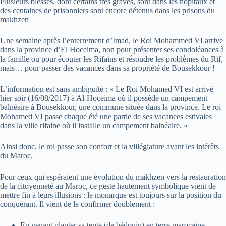
Plusieurs blessés, dont certains très graves, sont dans les hôpitaux et
des centaines de prisonniers sont encore détenus dans les prisons du
makhzen
Une semaine après l’enterrement d’Imad, le Roi Mohammed VI arrive
dans la province d’El Hoceima, non pour présenter ses condoléances à
la famille ou pour écouter les Rifains et résoudre les problèmes du Rif,
mais… pour passer des vacances dans sa propriété de Bousekkour !
L’information est sans ambiguïté : « Le Roi Mohamed VI est arrivé
hier soir (16/08/2017) à Al-Hoceima où il possède un campement
balnéaire à Bousekkour, une commune située dans la province. Le roi
Mohamed VI passe chaque été une partie de ses vacances estivales
dans la ville rifaine où il installe un campement balnéaire. »
Ainsi donc, le roi passe son confort et la villégiature avant les intérêts
du Maroc.
Pour ceux qui espéraient une évolution du makhzen vers la restauration
de la citoyenneté au Maroc, ce geste hautement symbolique vient de
mettre fin à leurs illusions : le monarque est toujours sur la position du
conquérant. Il vient de le confirmer doublement :
En venant planter sa tente (de bédouin) en terre marocaine.