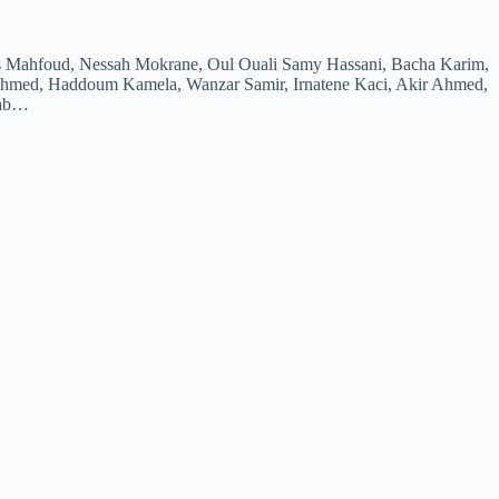
s Mahfoud, Nessah Mokrane, Oul Ouali Samy Hassani, Bacha Karim,
 Ahmed, Haddoum Kamela, Wanzar Samir, Irnatene Kaci, Akir Ahmed,
hab…