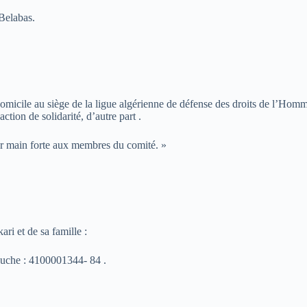
 Belabas.
ire domicile au siège de la ligue algérienne de défense des droits de l’
tion de solidarité, d’autre part .
êter main forte aux membres du comité. »
ri et de sa famille :
uche : 4100001344- 84 .