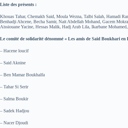
Liste des présents :
Khouas Tahar, Chemakh Said, Moula Wezna, Talbi Salah, Hamadi Ra
Benhadji Ahcene, Becha Samir, Nait Abdellah Mohand, Gacem Mokran
Aissiouane Yacine, Hessas Malik, Hadj Arab Lila, Ikarbane Mohame
Le comité de solidarité dénommé « Les amis de Said Boukhari en F
– Hacene loucif
– Said Aknine
– Ben Mamar Boukhalfa
– Tahar Si Serir
– Salma Boukir
– Sadek Hadjou
– Nacer Djoudi