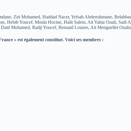
mdane, Ziri Mohamed, Haddad Nacer, Yefsah Abderrahmane, Belabba
e, Hebib Youcef, Moula Hocine, Halit Salem, Ait Yahia Ouali, Sadi
d, Daid Mohamed, Radji Youcef, Bensaid Lounes, Ait Menguellet Oua
rance » est également constitué. Voici ses membres :