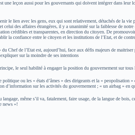
 une leçon aussi pour les gouvernants qui doivent intégrer dans leur log
nir le lien avec les gens, eux qui sont relativement, détachés de la vie
 et celui des affaires étrangères, il y a unanimité sur la faiblesse de not
ion crédibles et transparentes, en direction du citoyen. De promouvoir, e
blir la confiance entre le citoyen et les institutions de l’Etat, et de contre
 du Chef de l’Etat est, aujourd’hui, face aux défis majeurs de maitriser
expliquer sur la moindre de ses intentions
incipe, le seul habilité à engager la position du gouvernement sur tous l
olitique ou les « états d’âmes » des dirigeants et la « peopolisation » d
on d’information sur les activités du gouvernement ; « un airbag » en qu
 langage, même s’il va, fatalement, faire usage, de la langue de bois, 
ke news »!