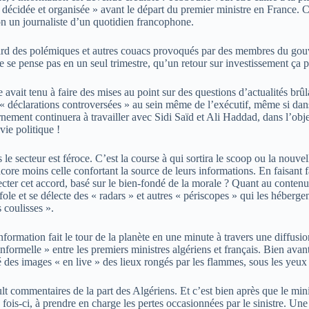
 décidée et organisée » avant le départ du premier ministre en France. C
n un journaliste d’un quotidien francophone.
ard des polémiques et autres couacs provoqués par des membres du gouv
ne se pense pas en un seul trimestre, qu’un retour sur investissement ça 
it tenu à faire des mises au point sur des questions d’actualités brûlan
 « déclarations controversées » au sein même de l’exécutif, même si dans 
uvernement continuera à travailler avec Sidi Saïd et Ali Haddad, dans l’o
ie politique !
e secteur est féroce. C’est la course à qui sortira le scoop ou la nouvel
encore moins celle confortant la source de leurs informations. En faisan
ecter cet accord, basé sur le bien-fondé de la morale ? Quant au contenu
ffole et se délecte des « radars » et autres « périscopes » qui les héberg
s coulisses ».
ormation fait le tour de la planète en une minute à travers une diffusion
nformelle » entre les premiers ministres algériens et français. Bien avant
é des images « en live » des lieux rongés par les flammes, sous les yeux 
ult commentaires de la part des Algériens. Et c’est bien après que le min
 fois-ci, à prendre en charge les pertes occasionnées par le sinistre. Une 