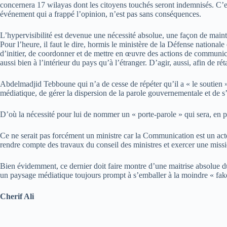
concernera 17 wilayas dont les citoyens touchés seront indemnisés. C’est
événement qui a frappé l’opinion, n’est pas sans conséquences.
L’hypervisibilité est devenue une nécessité absolue, une façon de mainte
Pour l’heure, il faut le dire, hormis le ministère de la Défense nationale
d’initier, de coordonner et de mettre en œuvre des actions de communicat
aussi bien à l’intérieur du pays qu’à l’étranger. D’agir, aussi, afin de réta
Abdelmadjid Tebboune qui n’a de cesse de répéter qu’il a « le soutien »
médiatique, de gérer la dispersion de la parole gouvernementale et de s’
D’où la nécessité pour lui de nommer un « porte-parole » qui sera, en pr
Ce ne serait pas forcément un ministre car la Communication est un acte p
rendre compte des travaux du conseil des ministres et exercer une missi
Bien évidemment, ce dernier doit faire montre d’une maitrise absolue du
un paysage médiatique toujours prompt à s’emballer à la moindre « fa
Cherif Ali