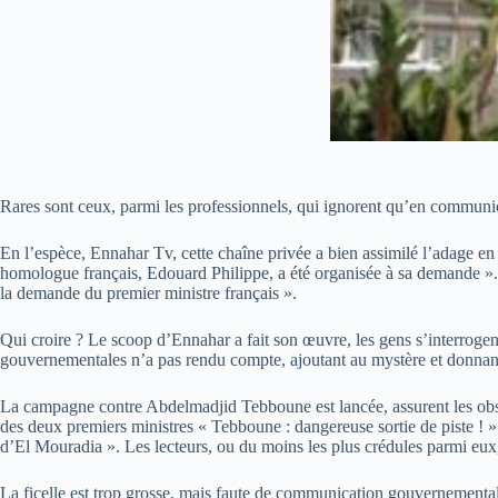
Rares sont ceux, parmi les professionnels, qui ignorent qu’en communicat
En l’espèce, Ennahar Tv, cette chaîne privée a bien assimilé l’adage en
homologue français, Edouard Philippe, a été organisée à sa demande ». L
la demande du premier ministre français ».
Qui croire ? Le scoop d’Ennahar a fait son œuvre, les gens s’interrogent
gouvernementales n’a pas rendu compte, ajoutant au mystère et donnant
La campagne contre Abdelmadjid Tebboune est lancée, assurent les obser
des deux premiers ministres « Tebboune : dangereuse sortie de piste ! ».
d’El Mouradia ». Les lecteurs, ou du moins les plus crédules parmi eux,
La ficelle est trop grosse, mais faute de communication gouvernementale,