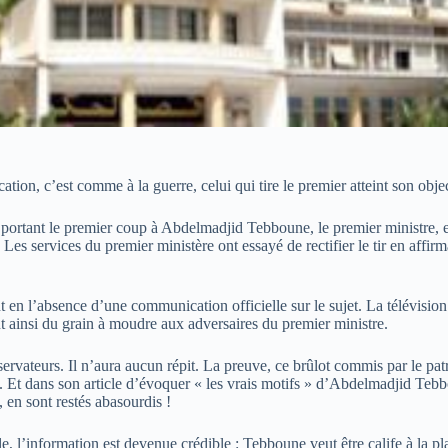
ion, c’est comme à la guerre, celui qui tire le premier atteint son objec
 portant le premier coup à Abdelmadjid Tebboune, le premier ministre, en
es services du premier ministère ont essayé de rectifier le tir en affir
 en l’absence d’une communication officielle sur le sujet. La télévision
 ainsi du grain à moudre aux adversaires du premier ministre.
vateurs. Il n’aura aucun répit. La preuve, ce brûlot commis par le patr
 Et dans son article d’évoquer « les vrais motifs » d’Abdelmadjid Tebbou
 en sont restés abasourdis !
 l’information est devenue crédible : Tebboune veut être calife à la pla