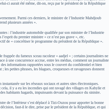
elui-ci aurait été même, dit-on, reçu par le président de la République
ernement. Parmi ces derniers, le ministre de l’Industrie Mahdjoub
prend plusieurs années ».
tes : l’industrie automobile qualifiée par son ministre de l’Industrie
l’esprit du premier ministre « ce n’est pas grave », etc.
bjectif de « concrétiser le programme du président de la République ».
le frappée du fameux sceau racoleur « aadjel » ; certains journalistes ne
t face à une concurrence accrue, entre les médias, comment un journaliste
 des informations rapportées sous le couvert du confidentiel et bien
ent ; les petites phrases, les blagues, croqueuses et ravageuses donnent
 instantanée sur les réseaux sociaux et autres sites électroniques.
 cela, il y a eu les incendies qui ont ravagé des villages en Kabylie et
des habitants hagards, impuissants devant la puissance du sinistre.
istre de l’Intérieur s’est déplacé à Tizi-Ouzou pour apporter la bonne
décision, faut-il le dire, prise par le président de la République, et qui