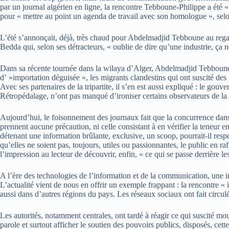
par un journal algérien en ligne, la rencontre Tebboune-Philippe a été «
pour « mettre au point un agenda de travail avec son homologue », selo
L’été s’annonçait, déjà, très chaud pour Abdelmadjid Tebboune au reg
Bedda qui, selon ses détracteurs, « oublie de dire qu’une industrie, ça 
Dans sa récente tournée dans la wilaya d’Alger, Abdelmadjid Tebboune ava
d’ »importation déguisée », les migrants clandestins qui ont suscité des
Avec ses partenaires de la tripartite, il s’en est aussi expliqué : le go
Rétropédalage, n’ont pas manqué d’ironiser certains observateurs de la v
Aujourd’hui, le foisonnement des journaux fait que la concurrence dans l
prennent aucune précaution, ni celle consistant à en vérifier la teneur 
détenant une information brûlante, exclusive, un scoop, pourrait-il resp
qu’elles ne soient pas, toujours, utiles ou passionnantes, le public en ra
l’impression au lecteur de découvrir, enfin, « ce qui se passe derrière le
A l’ère des technologies de l’information et de la communication, une inf
L’actualité vient de nous en offrir un exemple frappant : la rencontre « i
aussi dans d’autres régions du pays. Les réseaux sociaux ont fait circul
Les autorités, notamment centrales, ont tardé à réagir ce qui suscité mo
parole et surtout afficher le soutien des pouvoirs publics, disposés, cette