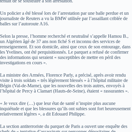
tentait de se soustraire à son arrestation.
Un policier a été blessé lors de l’arrestation par une balle perdue et un
journaliste de Reuters a vu la BMW utilisée par l’assaillant criblée de
balles sur l’autoroute A16.
Selon la presse, l’homme recherché et neutralisé s’appelle Hamou B.,
un Algérien âgé de 37 ans non fiché S et inconnu des services de
renseignement. Et son domicile, ainsi que ceux de son entourage, dans
les Yvelines, ont été perquisitionnés. Le parquet a refusé de confirmer
des informations qui seraient « susceptibles de mettre en péril des
investigations en cours ».
La ministre des Armées, Florence Parly, a précisé, après avoir rendu
visite à trois soldats « très légèrement blessés » à l’hôpital militaire de
Bégin (Val-de-Marne), que les nouvelles des trois autres, envoyés à
l’hôpital de Percy à Clamart (Hauts-de-Seine), étaient « rassurantes ».
« Je veux dire (…) que leur état de santé n’inspire plus aucune
inquiétude et que les blessures qu’ils ont subies sont fort heureusement
relativement légères », a dit Edouard Philippe.
La section antiterroriste du parquet de Paris a ouvert une enquête des
chefs de « tentative d’assassinats sur personnes dépositaires de