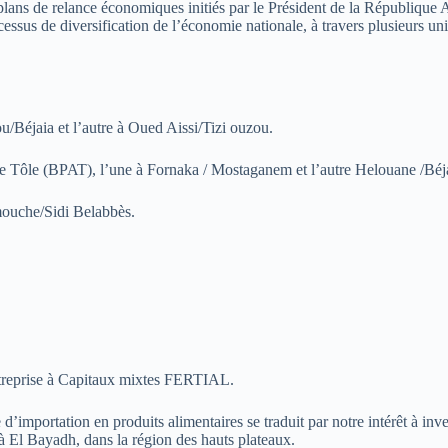
ts plans de relance économiques initiés par le Président de la Répub
essus de diversification de l’économie nationale, à travers plusieurs unit
/Béjaia et l’autre à Oued Aissi/Tizi ouzou.
e Tôle (BPAT), l’une à Fornaka / Mostaganem et l’autre Helouane /Béj
mouche/Sidi Belabbès.
Entreprise à Capitaux mixtes FERTIAL.
e d’importation en produits alimentaires se traduit par notre intérêt à i
 à El Bayadh, dans la région des hauts plateaux.