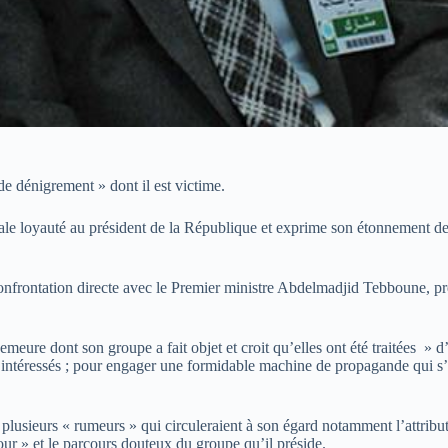
dénigrement » dont il est victime.
le loyauté au président de la République et exprime son étonnement des a
onfrontation directe avec le Premier ministre Abdelmadjid Tebboune, préf
meure dont son groupe a fait objet et croit qu’elles ont été traitées » 
t intéressés ; pour engager une formidable machine de propagande qui s
plusieurs « rumeurs » qui circuleraient à son égard notamment l’attribut
ur » et le parcours douteux du groupe qu’il préside.