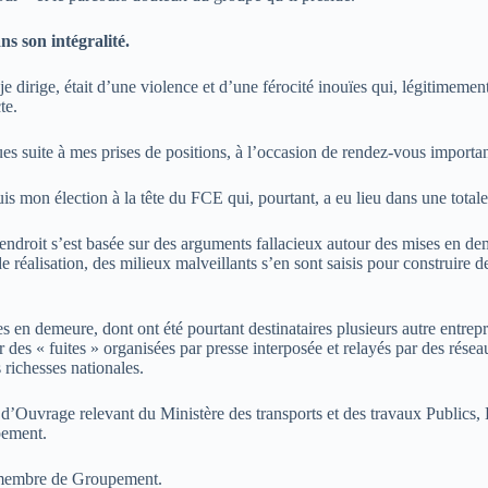
 son intégralité.
e dirige, était d’une violence et d’une férocité inouïes qui, légitimement
te.
ues suite à mes prises de positions, à l’occasion de rendez-vous importan
s mon élection à la tête du FCE qui, pourtant, a eu lieu dans une totale
ndroit s’est basée sur des arguments fallacieux autour des mises en d
 réalisation, des milieux malveillants s’en sont saisis pour construire 
es en demeure, dont ont été pourtant destinataires plusieurs autre entrep
s « fuites » organisées par presse interposée et relayés par des rése
richesses nationales.
s d’Ouvrage relevant du Ministère des transports et des travaux Publics
pement.
e membre de Groupement.