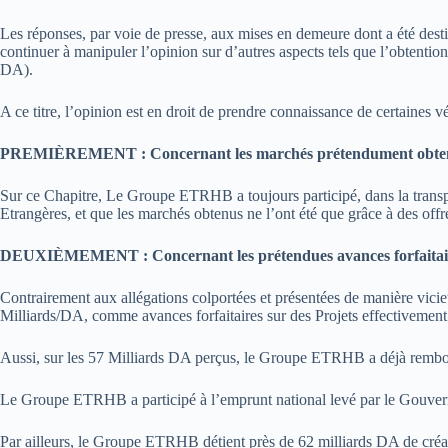
Les réponses, par voie de presse, aux mises en demeure dont a été des
continuer à manipuler l’opinion sur d’autres aspects tels que l’obtent
DA).
A ce titre, l’opinion est en droit de prendre connaissance de certaines vér
PREMIÈREMENT : Concernant les marchés prétendument obtenu
Sur ce Chapitre, Le Groupe ETRHB a toujours participé, dans la transpar
Etrangères, et que les marchés obtenus ne l’ont été que grâce à des offr
DEUXIÈMEMENT : Concernant les prétendues avances forfaitaires d
Contrairement aux allégations colportées et présentées de manière vic
Milliards/DA, comme avances forfaitaires sur des Projets effectivement
Aussi, sur les 57 Milliards DA perçus, le Groupe ETRHB a déjà rembou
Le Groupe ETRHB a participé à l’emprunt national levé par le Gouver
Par ailleurs, le Groupe ETRHB détient près de 62 milliards DA de créan