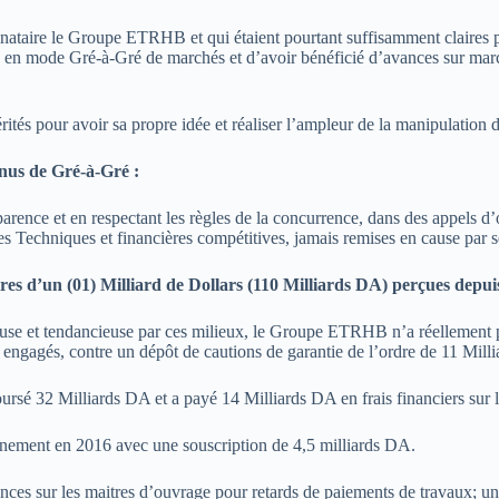
tinataire le Groupe ETRHB et qui étaient pourtant suffisamment claires
ion en mode Gré-à-Gré de marchés et d’avoir bénéficié d’avances sur mar
ités pour avoir sa propre idée et réaliser l’ampleur de la manipulation don
s de Gré-à-Gré :
ence et en respectant les règles de la concurrence, dans des appels d’o
es Techniques et financières compétitives, jamais remises en cause par se
’un (01) Milliard de Dollars (110 Milliards DA) perçues depuis 
ieuse et tendancieuse par ces milieux, le Groupe ETRHB n’a réellement
 engagés, contre un dépôt de cautions de garantie de l’ordre de 11 Mill
rsé 32 Milliards DA et a payé 14 Milliards DA en frais financiers sur
nement en 2016 avec une souscription de 4,5 milliards DA.
ces sur les maitres d’ouvrage pour retards de paiements de travaux; un