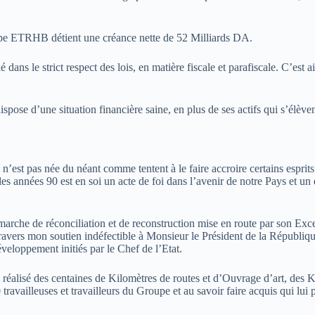
oupe ETRHB détient une créance nette de 52 Milliards DA.
ans le strict respect des lois, en matière fiscale et parafiscale. C’est 
ose d’une situation financière saine, en plus de ses actifs qui s’élève
n’est pas née du néant comme tentent à le faire accroire certains esprit
t les années 90 est en soi un acte de foi dans l’avenir de notre Pays et u
démarche de réconciliation et de reconstruction mise en route par son
vers mon soutien indéfectible à Monsieur le Président de la Républ
loppement initiés par le Chef de l’Etat.
 réalisé des centaines de Kilomètres de routes et d’Ouvrage d’art, des K
ravailleuses et travailleurs du Groupe et au savoir faire acquis qui lui 