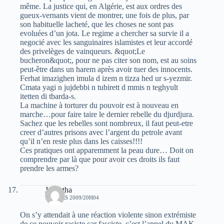
même. La justice qui, en Algérie, est aux ordres des
gueux-vernants vient de montrer, une fois de plus, par
son habituelle lacheté, que les choses ne sont pas
evoluées d’un jota. Le regime a chercher sa survie il a
negocié avec les sanguinaires islamistes et leur accordé
des privelèges de vainqueurs. &quot;Le
bucheron&quot;, pour ne pas citer son nom, est au soins
peut-être dans un harem après avoir tuer des innocents.
Ferhat imazighen imula d izem n tizza hed ur s-yezmir.
Cmata yagi n jujdebbi n tubirett d mmis n teghyult
itetten di tbarda-s.
La machine à torturer du pouvoir est à nouveau en
marche…pour faire taire le dernier rebelle du djurdjura.
Sachez que les rebelles sont nombreux, il faut peut-etre
creer d’autres prisons avec l’argent du petrole avant
qu’il n’en reste plus dans les caisses!!!!
Ces pratiques ont apparemment la peau dure… Doit on
comprendre par là que pour avoir ces droits ils faut
prendre les armes?
Jugurtha
17 MARS 2009/20H04
On s’y attendait à une réaction violente sinon extrémiste
de ce pouvoir raciste car fasciste, c’est l’appel du MAK