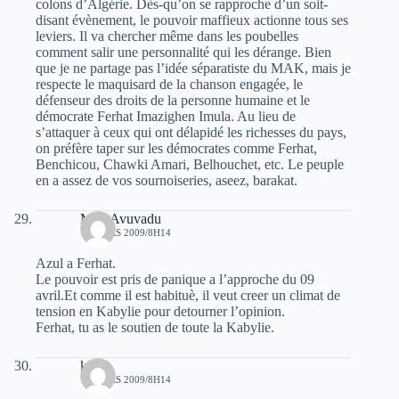
colons d’Algérie. Dès-qu’on se rapproche d’un soit-
disant évènement, le pouvoir maffieux actionne tous ses
leviers. Il va chercher même dans les poubelles
comment salir une personnalité qui les dérange. Bien
que je ne partage pas l’idée séparatiste du MAK, mais je
respecte le maquisard de la chanson engagée, le
défenseur des droits de la personne humaine et le
démocrate Ferhat Imazighen Imula. Au lieu de
s’attaquer à ceux qui ont délapidé les richesses du pays,
on préfère taper sur les démocrates comme Ferhat,
Benchicou, Chawki Amari, Belhouchet, etc. Le peuple
en a assez de vos sournoiseries, aseez, barakat.
Muh Avuvadu
18 MARS 2009/8H14
Azul a Ferhat.
Le pouvoir est pris de panique a l’approche du 09
avril.Et comme il est habituè, il veut creer un climat de
tension en Kabylie pour detourner l’opinion.
Ferhat, tu as le soutien de toute la Kabylie.
kaci
18 MARS 2009/8H14