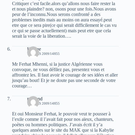
Critiquer c’est facile.alors qu’allons nous faire rester la
et nous plaindre? non, osons pour une fois.Nous avons
peur de l’inconnu.Nous serons confronté a des
problemes inedits mais au moins on aura essayé.peut
etre que ce sera pire(ce qui serait difficilement le cas vu
ce qui se passe actuellement) mais peut etre que cela
serait la voie de la liberation….
Hocine
17 MARS 2009/14H55
Mr Ferhat Mhenni, si la justice Algérienne vous
convoque, ne vous défilez pas, presentez vous et
affrontez les. Il faut avoir le courage de ses idées et aller
jusqu’au bout! Et je ne doute pas une seconde de votre
courage…
muhand
17 MARS 2009/14H55
Et oui Monsieur Ferhat, le pouvoir veut te pousser à
l’exile comme il l’avait fait pour nos aïeux, chanteurs,
poètes ou hommes politiques. J’avais écrit il y’a
quelques années sur le site du MAK que si la Kabylie