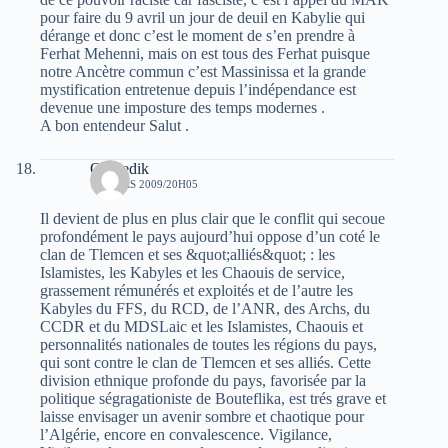
pour faire du 9 avril un jour de deuil en Kabylie qui
dérange et donc c’est le moment de s’en prendre à
Ferhat Mehenni, mais on est tous des Ferhat puisque
notre Ancètre commun c’est Massinissa et la grande
mystification entretenue depuis l’indépendance est
devenue une imposture des temps modernes .
A bon entendeur Salut .
Oussedik
17 MARS 2009/20H05
Il devient de plus en plus clair que le conflit qui secoue
profondément le pays aujourd’hui oppose d’un coté le
clan de Tlemcen et ses &quot;alliés&quot; : les
Islamistes, les Kabyles et les Chaouis de service,
grassement rémunérés et exploités et de l’autre les
Kabyles du FFS, du RCD, de l’ANR, des Archs, du
CCDR et du MDSLaic et les Islamistes, Chaouis et
personnalités nationales de toutes les régions du pays,
qui sont contre le clan de Tlemcen et ses alliés. Cette
division ethnique profonde du pays, favorisée par la
politique ségragationiste de Bouteflika, est trés grave et
laisse envisager un avenir sombre et chaotique pour
l’Algérie, encore en convalescence. Vigilance,