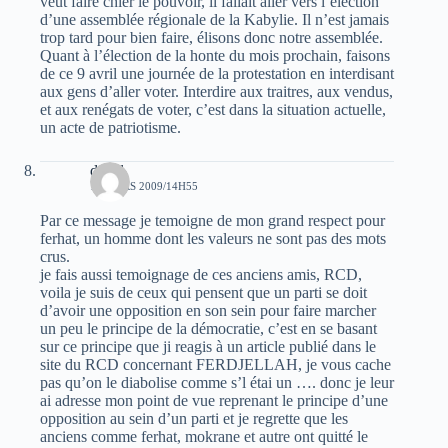
veut faire chier le pouvoir, il fallait aller vers l’élection
d’une assemblée régionale de la Kabylie. Il n’est jamais
trop tard pour bien faire, élisons donc notre assemblée.
Quant à l’élection de la honte du mois prochain, faisons
de ce 9 avril une journée de la protestation en interdisant
aux gens d’aller voter. Interdire aux traitres, aux vendus,
et aux renégats de voter, c’est dans la situation actuelle,
un acte de patriotisme.
djalel
17 MARS 2009/14H55
Par ce message je temoigne de mon grand respect pour
ferhat, un homme dont les valeurs ne sont pas des mots
crus.
je fais aussi temoignage de ces anciens amis, RCD,
voila je suis de ceux qui pensent que un parti se doit
d’avoir une opposition en son sein pour faire marcher
un peu le principe de la démocratie, c’est en se basant
sur ce principe que ji reagis à un article publié dans le
site du RCD concernant FERDJELLAH, je vous cache
pas qu’on le diabolise comme s’l étai un …. donc je leur
ai adresse mon point de vue reprenant le principe d’une
opposition au sein d’un parti et je regrette que les
anciens comme ferhat, mokrane et autre ont quitté le