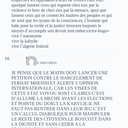
quoique fassent ceux qui regnent chez eux par la
violence et hors de chez eux par la menace, quoi que
fassent ceux qui se croient les maitres des peuples et qui
ne sont que les tyrans de la consciences, l`homme qui
lutte pour la verité et la justice trouvera toujours le
moyen d`accomplir son devoir tout entier.victor-hugo»
vive l`autonomie
vive la kabylie
vive l`algerie federal
Razik
17 MARS 2009/19H59
JE PENSE QUE LE MATIN DOIT LANCER UNE
PETITION CONTRE LE HARCELEMENT DE
FERHAT MHENNI ET ALERTE L’OPINION
INTERNATIONALE, CAR LES VISEES DE
CETTE ETAT VOYOU SONT CLAIRES C’EST
D’ALLUME LA MECHE AVANT LES ELECTIONS
ET POINTE DU DOIGT LA KABYLIE.IL NE
FAUT PAS RENTRER DANS LEUR JEU.C’EST
UN CALCUL DIABOLIQUE POUR MANIPULER
LE RESTE DES CITOYENS.LE BOYCOTT DANS
LA DIGNITE ET SANS CEDER A LA