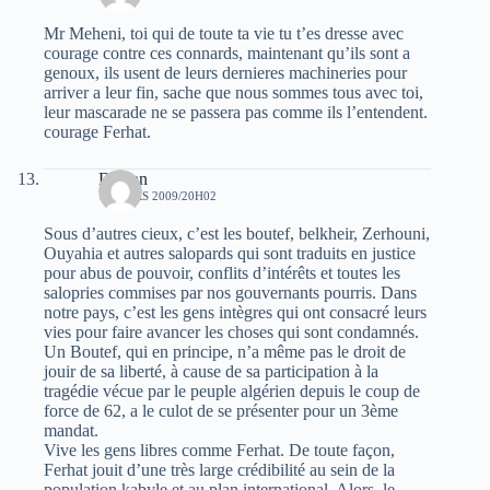
Mr Meheni, toi qui de toute ta vie tu t’es dresse avec
courage contre ces connards, maintenant qu’ils sont a
genoux, ils usent de leurs dernieres machineries pour
arriver a leur fin, sache que nous sommes tous avec toi,
leur mascarade ne se passera pas comme ils l’entendent.
courage Ferhat.
DzCan
17 MARS 2009/20H02
Sous d’autres cieux, c’est les boutef, belkheir, Zerhouni,
Ouyahia et autres salopards qui sont traduits en justice
pour abus de pouvoir, conflits d’intérêts et toutes les
salopries commises par nos gouvernants pourris. Dans
notre pays, c’est les gens intègres qui ont consacré leurs
vies pour faire avancer les choses qui sont condamnés.
Un Boutef, qui en principe, n’a même pas le droit de
jouir de sa liberté, à cause de sa participation à la
tragédie vécue par le peuple algérien depuis le coup de
force de 62, a le culot de se présenter pour un 3ème
mandat.
Vive les gens libres comme Ferhat. De toute façon,
Ferhat jouit d’une très large crédibilité au sein de la
population kabyle et au plan international. Alors, le