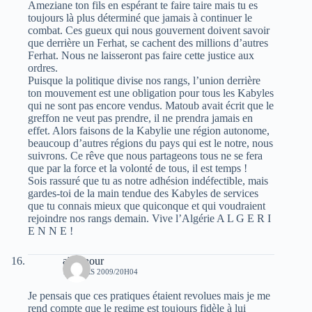
Ameziane ton fils en espérant te faire taire mais tu es
toujours là plus déterminé que jamais à continuer le
combat. Ces gueux qui nous gouvernent doivent savoir
que derrière un Ferhat, se cachent des millions d’autres
Ferhat. Nous ne laisseront pas faire cette justice aux
ordres.
Puisque la politique divise nos rangs, l’union derrière
ton mouvement est une obligation pour tous les Kabyles
qui ne sont pas encore vendus. Matoub avait écrit que le
greffon ne veut pas prendre, il ne prendra jamais en
effet. Alors faisons de la Kabylie une région autonome,
beaucoup d’autres régions du pays qui est le notre, nous
suivrons. Ce rêve que nous partageons tous ne se fera
que par la force et la volonté de tous, il est temps !
Sois rassuré que tu as notre adhésion indéfectible, mais
gardes-toi de la main tendue des Kabyles de services
que tu connais mieux que quiconque et qui voudraient
rejoindre nos rangs demain. Vive l’Algérie A L G E R I
E N N E !
abdenour
17 MARS 2009/20H04
Je pensais que ces pratiques étaient revolues mais je me
rend compte que le regime est toujours fidèle à lui