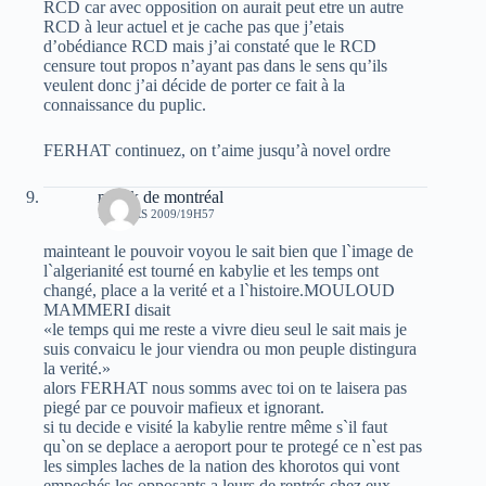
RCD car avec opposition on aurait peut etre un autre
RCD à leur actuel et je cache pas que j’etais
d’obédiance RCD mais j’ai constaté que le RCD
censure tout propos n’ayant pas dans le sens qu’ils
veulent donc j’ai décide de porter ce fait à la
connaissance du puplic.
FERHAT continuez, on t’aime jusqu’à novel ordre
malek de montréal
17 MARS 2009/19H57
mainteant le pouvoir voyou le sait bien que l`image de
l`algerianité est tourné en kabylie et les temps ont
changé, place a la verité et a l`histoire.MOULOUD
MAMMERI disait
«le temps qui me reste a vivre dieu seul le sait mais je
suis convaicu le jour viendra ou mon peuple distingura
la verité.»
alors FERHAT nous somms avec toi on te laisera pas
piegé par ce pouvoir mafieux et ignorant.
si tu decide e visité la kabylie rentre même s`il faut
qu`on se deplace a aeroport pour te protegé ce n`est pas
les simples laches de la nation des khorotos qui vont
empechés les opposants a leurs de rentrés chez eux.