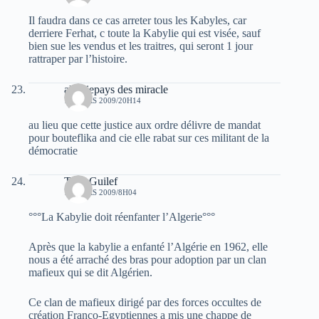
Il faudra dans ce cas arreter tous les Kabyles, car
derriere Ferhat, c toute la Kabylie qui est visée, sauf
bien sue les vendus et les traitres, qui seront 1 jour
rattraper par l’histoire.
algeriepays des miracle
17 MARS 2009/20H14
au lieu que cette justice aux ordre délivre de mandat
pour bouteflika and cie elle rabat sur ces militant de la
démocratie
Talla Guilef
18 MARS 2009/8H04
°°°La Kabylie doit réenfanter l’Algerie°°°
Après que la kabylie a enfanté l’Algérie en 1962, elle
nous a été arraché des bras pour adoption par un clan
mafieux qui se dit Algérien.
Ce clan de mafieux dirigé par des forces occultes de
création Franco-Egyptiennes a mis une chappe de