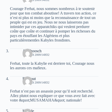
17 MARS 2009/14H32
Courage Ferhat, nous sommes nombreux à te soutenir
pour que ton combat aboutisse! A travers ton action, ce
n’est ni plus ni moins que la reconnaissance de tout un
peuple qui est en jeu. Nous ne nous laisserons pas
intimider par ces apparatchiks qui veulent perdurer
coûte que coûte et continuer à pomper les richesses du
pays en étouffant les Algériens et plus
particulièrementles Kabyles frondistes.
Averhoosch
17 MARS 2009/14H32
Ferhat, toute la Kabylie est derriere toi, Courage nous
les aurons ces mafieux.
Belajout
17 MARS 2009/14H32
Ferhat n’est pas un assassin pour qu’il soit recherché.
Allez plutot nous expliquer ce que vous avez fait avec
votre &quot;MUSAMAHA&quot; nationale!
Kabyle