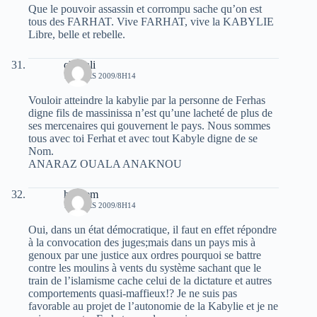
Que le pouvoir assassin et corrompu sache qu’on est
tous des FARHAT. Vive FARHAT, vive la KABYLIE
Libre, belle et rebelle.
challali
18 MARS 2009/8H14
Vouloir atteindre la kabylie par la personne de Ferhas
digne fils de massinissa n’est qu’une lacheté de plus de
ses mercenaires qui gouvernent le pays. Nous sommes
tous avec toi Ferhat et avec tout Kabyle digne de se
Nom.
ANARAZ OUALA ANAKNOU
hachem
18 MARS 2009/8H14
Oui, dans un état démocratique, il faut en effet répondre
à la convocation des juges;mais dans un pays mis à
genoux par une justice aux ordres pourquoi se battre
contre les moulins à vents du système sachant que le
train de l’islamisme cache celui de la dictature et autres
comportements quasi-maffieux!? Je ne suis pas
favorable au projet de l’autonomie de la Kabylie et je ne