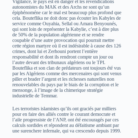
Vigilance, le pays est en danger et les revendications
autonomistes du MAK et des Archs ne sont qu’un
épiphénoméne car le mal est beaucoup plus profond que
cela. Bouteflika ne doit donc pas écouter les Kabyles de
service comme Ouyahia, Sellal ou Amara Benyounés,
qui sont loin de représenter la Kabylie, c’est à dire plus
de 50% de la population algérienne et se rendre
coupable d’une autre provocation qui pourrait mettre
cette région martyre où il est indésirable à cause des 126
crimes, dont lui et Zerhouni portent l’entière
responsabilité et dont ils rendront compte un jour ou
l’autre devant des tribunaux algériens ou le TPI.
Bouteflika et son clan de prédateurs ont toujours été vus
par les Algériens comme des mercenaires qui sont venus
piller et brader l’argent et les richesses naturelles non
renouvelables du pays par le biais de la corruption et le
mensonge, à l’image de la chimerique stratégie
industrielle de Temmar.
Les terroristes islamistes qu’ils ont graciés par milliers
pour en faire des alliés contre le courant democrate et
l’aile progressiste de l’ANP, ont été encouragés par ces
calculs sordides et répondent au défaitisme ambiant par
une surenchere infernale, qui va crescendo depuis 1999.