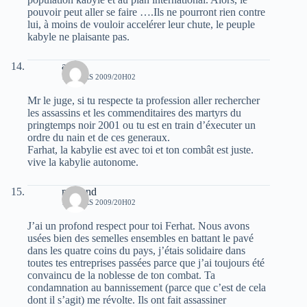
pouvoir peut aller se faire ….Ils ne pourront rien contre
lui, à moins de vouloir accelérer leur chute, le peuple
kabyle ne plaisante pas.
amar
17 MARS 2009/20H02
Mr le juge, si tu respecte ta profession aller rechercher
les assassins et les commenditaires des martyrs du
pringtemps noir 2001 ou tu est en train d’éxecuter un
ordre du nain et de ces generaux.
Farhat, la kabylie est avec toi et ton combât est juste.
vive la kabylie autonome.
muhand
17 MARS 2009/20H02
J’ai un profond respect pour toi Ferhat. Nous avons
usées bien des semelles ensembles en battant le pavé
dans les quatre coins du pays, j’étais solidaire dans
toutes tes entreprises passées parce que j’ai toujours été
convaincu de la noblesse de ton combat. Ta
condamnation au bannissement (parce que c’est de cela
dont il s’agit) me révolte. Ils ont fait assassiner