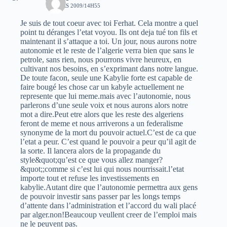
17 MARS 2009/14H55
Je suis de tout coeur avec toi Ferhat. Cela montre a quel
point tu déranges l’etat voyou. Ils ont deja tué ton fils et
maintenant il s’attaque a toi. Un jour, nous aurons notre
autonomie et le reste de l’algerie verra bien que sans le
petrole, sans rien, nous pourrons vivre heureux, en
cultivant nos besoins, en s’exprimant dans notre langue.
De toute facon, seule une Kabylie forte est capable de
faire bougé les chose car un kabyle actuellement ne
represente que lui meme.mais avec l’autonomie, nous
parlerons d’une seule voix et nous aurons alors notre
mot a dire.Peut etre alors que les reste des algeriens
feront de meme et nous arriverons a un federalisme
synonyme de la mort du pouvoir actuel.C’est de ca que
l’etat a peur. C’est quand le pouvoir a peur qu’il agit de
la sorte. Il lancera alors de la propagande du
style&quot;qu’est ce que vous allez manger?
&quot;;comme si c’est lui qui nous nourrissait.l’etat
importe tout et refuse les investissements en
kabylie.Autant dire que l’autonomie permettra aux gens
de pouvoir investir sans passer par les longs temps
d’attente dans l’administration et l’accord du wali placé
par alger.non!Beaucoup veullent creer de l’emploi mais
ne le peuvent pas.