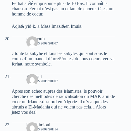
Ferhat a été emprisonné plus de 10 fois. Il connaît la
chanson. Ferhat n’est pas un enfant de choeur. C’est un
homme de coeur.
Aqla& yid-k, a Mass Imazi&en Imula.
mahmouh
17 MARS 2009/20H07
c toute la kabylie et tous les kabyles qui sont sous le
coups d’un mandat d’arret!!on est de tous coeur avec vs
ferhat, notre symbole.
Belajout
17 MARS 2009/20H07
Apres son echec aupres des islamistes, le pouvoir
cherche des methodes de radicalisation du MAK afin de
creer un Irlande-du-nord en Algerie. Il n’y a que des
abrutis a El-Madania qui ne voient pas cela…Alors
jetez vos des!
kamal imloul
17 MARS 2009/20H14