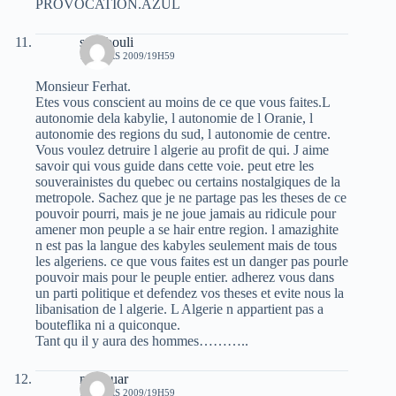
PROVOCATION.AZUL
stambouli
17 MARS 2009/19H59
Monsieur Ferhat.
Etes vous conscient au moins de ce que vous faites.L
autonomie dela kabylie, l autonomie de l Oranie, l
autonomie des regions du sud, l autonomie de centre.
Vous voulez detruire l algerie au profit de qui. J aime
savoir qui vous guide dans cette voie. peut etre les
souverainistes du quebec ou certains nostalgiques de la
metropole. Sachez que je ne partage pas les theses de ce
pouvoir pourri, mais je ne joue jamais au ridicule pour
amener mon peuple a se hair entre region. l amazighite
n est pas la langue des kabyles seulement mais de tous
les algeriens. ce que vous faites est un danger pas pourle
pouvoir mais pour le peuple entier. adherez vous dans
un parti politique et defendez vos theses et evite nous la
libanisation de l algerie. L Algerie n appartient pas a
bouteflika ni a quiconque.
Tant qu il y aura des hommes………..
menouar
17 MARS 2009/19H59