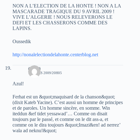
NON A L’ELECTION DE LA HONTE ! NON A LA
MASCARADE TRAGIQUE DU 9 AVRIL 2009 !
VIVE L’ALGERIE ! NOUS RELEVERONS LE
DEFI ET LES CHASSERONS COMME DES
LAPINS.
Oussedik
http://nonalelectiondelahonte.centerblog.net
amnas
17 MARS 2009/20H05
Azul!
Ferhat est un &quot;maquisard de la chanson&quot;
(dixit Kateb Yacine). C’est aussi un homme de principes
et de paroles. Un homme sincère, en somme. Win
iteddun &ef tidet yessawad’… Comme on disait
toujours par le passé, et comme on le dit ass-a, et
comme on le dira toujours &quot;Imazi&en! ad nerrez’
wala ad neknu!&quot;