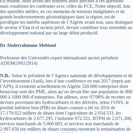
En résumé, nous avons des données assez précises à ces questions
mais voudrions les confronter avec celles du FCE. Notre objectif, loin
des querelles stériles, en ces moments de tensions budgétaires et de
grands bouleversements géostratégiques dans la région, est de
privilégier les intérêts supérieurs de l’Algérie avant tout, sans distinguer
le secteur d’Etat et el secteur privé, devant contribuer tous ensemble au
développement national par un large débat productif.
Dr Abderrahmane Mebtoul
Professeur des Universités expert international ancien président
ADEM(1992/2014)
N.B.
: Selon le président de l’Agence nationale de développement et de
l’investissement (Andi), lors d’une conférence en mai 2017 (repris par
l’APS), il existerait actuellement en Algérie 320.000 entreprises dont
beaucoup sont des PME, alors qu’on devait être une population de 800
000 à 1000 000 d’entreprises. Par ailleurs, avec 97/98% de recettes en
devises provenant des hydrocarbures et des dérivées, selon l’ONS, le
produit intérieur brut (PIB) en dinars courant a été en 2016 de
17.179.922 milliers de dinars dont l’agriculture de 2.034.533, les
hydrocarbures de 2.677.295, l’industrie 972.521, BTPH de 2.071.300,
services marchands de 5.060.603, et services non marchands de
2.997.656 (en milliers de dinars courants) montrant la tertiairisation de