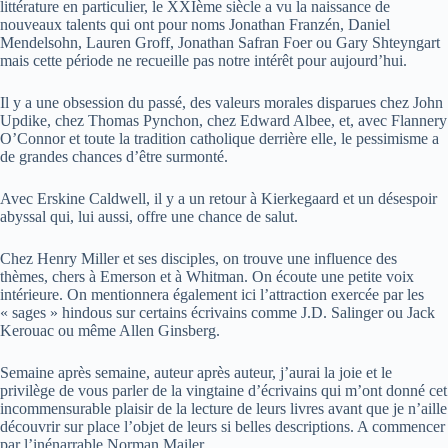
littérature en particulier, le XXIème siècle a vu la naissance de
nouveaux talents qui ont pour noms Jonathan Franzén, Daniel
Mendelsohn, Lauren Groff, Jonathan Safran Foer ou Gary Shteyngart
mais cette période ne recueille pas notre intérêt pour aujourd’hui.
Il y a une obsession du passé, des valeurs morales disparues chez John
Updike, chez Thomas Pynchon, chez Edward Albee, et, avec Flannery
O’Connor et toute la tradition catholique derrière elle, le pessimisme a
de grandes chances d’être surmonté.
Avec Erskine Caldwell, il y a un retour à Kierkegaard et un désespoir
abyssal qui, lui aussi, offre une chance de salut.
Chez Henry Miller et ses disciples, on trouve une influence des
thèmes, chers à Emerson et à Whitman. On écoute une petite voix
intérieure. On mentionnera également ici l’attraction exercée par les
« sages » hindous sur certains écrivains comme J.D. Salinger ou Jack
Kerouac ou même Allen Ginsberg.
Semaine après semaine, auteur après auteur, j’aurai la joie et le
privilège de vous parler de la vingtaine d’écrivains qui m’ont donné cet
incommensurable plaisir de la lecture de leurs livres avant que je n’aille
découvrir sur place l’objet de leurs si belles descriptions. A commencer
par l’inénarrable Norman Mailer.