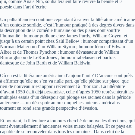
qui, comme Anaïs Nin, souhaiteraient faire revivre la beauté et la
poésie dans l’art d’écrire.
Un palliatif ancien continue cependant à sauver la littérature américaine
d’un contexte sordide, c’est l’humour pratiqué à des degrés divers dans
la description de la comédie humaine ou des plaies dont souffre
l’humanité : humour pudique chez James Purdy, William Goyen, et
jusqu’à un certain point chez Saül Bellow ; humour compatissant d’un
Norman Mailer ou d’un William Styron ; humour féroce d’Edward
Albee et de Thomas Pynchon ; humour dévastateur de William
Burroughs ou de LeRoi Jones ; humour rabelaisien et parfois
dantesque de John Barth et de William Baldwin.
Où en est la littérature américaine d’aujourd’hui ? D’aucuns sont prêts
à affirmer qu’elle ne s’en va nulle part, qu’elle piétine sur place, que
rien de nouveau n’est apparu récemment à l’horizon. La littérature
d’avant 1950 était déjà pessimiste, celle d’après 1950 représenterait les
multiples essais d’un désespoir qui plonge ses racines dans la période
antérieure — un désespoir autour duquel les auteurs américains
tournent en rond sans grande perspective d’évasion.
Et pourtant, la littérature a toujours cherché de nouvelles directions, qui
sont éventuellement d’anciennes voies mieux balayées. Et ce pays est
capable de se renouveler dans tous les domaines. Dans celui de la