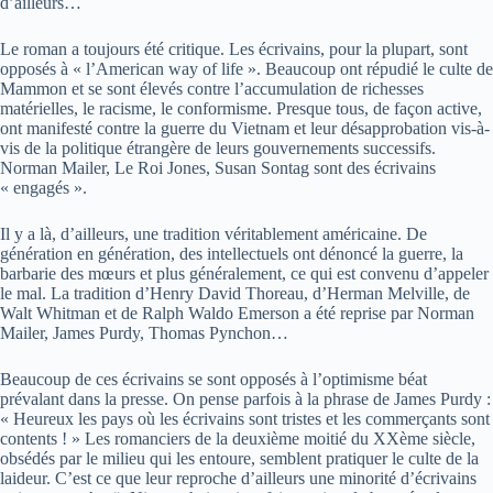
d’ailleurs…
Le roman a toujours été critique. Les écrivains, pour la plupart, sont
opposés à « l’American way of life ». Beaucoup ont répudié le culte de
Mammon et se sont élevés contre l’accumulation de richesses
matérielles, le racisme, le conformisme. Presque tous, de façon active,
ont manifesté contre la guerre du Vietnam et leur désapprobation vis-à-
vis de la politique étrangère de leurs gouvernements successifs.
Norman Mailer, Le Roi Jones, Susan Sontag sont des écrivains
« engagés ».
Il y a là, d’ailleurs, une tradition véritablement américaine. De
génération en génération, des intellectuels ont dénoncé la guerre, la
barbarie des mœurs et plus généralement, ce qui est convenu d’appeler
le mal. La tradition d’Henry David Thoreau, d’Herman Melville, de
Walt Whitman et de Ralph Waldo Emerson a été reprise par Norman
Mailer, James Purdy, Thomas Pynchon…
Beaucoup de ces écrivains se sont opposés à l’optimisme béat
prévalant dans la presse. On pense parfois à la phrase de James Purdy :
« Heureux les pays où les écrivains sont tristes et les commerçants sont
contents ! » Les romanciers de la deuxième moitié du XXème siècle,
obsédés par le milieu qui les entoure, semblent pratiquer le culte de la
laideur. C’est ce que leur reproche d’ailleurs une minorité d’écrivains