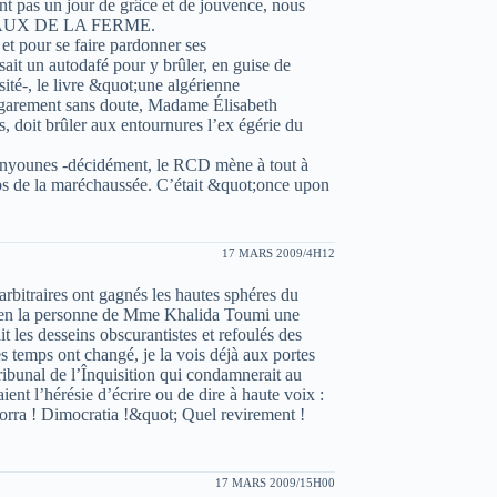
 pas un jour de grâce et de jouvence, nous
ANIMAUX DE LA FERME.
 et pour se faire pardonner ses
it un autodafé pour y brûler, en guise de
ité-, le livre &quot;une algérienne
garement sans doute, Madame Élisabeth
 doit brûler aux entournures l’ex égérie du
enyounes -décidément, le RCD mène à tout à
ups de la maréchaussée. C’était &quot;once upon
17 MARS 2009/4H12
 arbitraires ont gagnés les hautes sphéres du
é en la personne de Mme Khalida Toumi une
it les desseins obscurantistes et refoulés des
Les temps ont changé, je la vois déjà aux portes
ibunal de l’Înquisition qui condamnerait au
ent l’hérésie d’écrire ou de dire à haute voix :
orra ! Dimocratia !&quot; Quel revirement !
17 MARS 2009/15H00