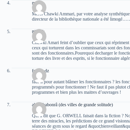
mami
Merci Chawki Ammari, par votre analyse synthétiqu
directeur de la bibliothèque nationale a été limogé…
ttikouk
Chawki Amari feint d’oublier que ceux qui répriment l
ceux qui torturent dans les commissariats sont des fo
sont des fonctionnaires.Pourequoi decharger le fonctio
torture des livre et des esprits, si le fonctionnaire alg
ferhat_dz
faut-il pour autant blâmer les fonctionnaires ? les fonc
programmés pour fonctionner ! Ne faut il pas plutot 
programmes et bien plus les maitres d’ouvrages !
abonshabonrâ (des villes de grande solitude)
Qui a dit que G. ORWELL faisait dans la fiction ? N
terre des miracles, les prédictions de ce grand visionn
séances de gym sous le regard &quot;bienveillant&