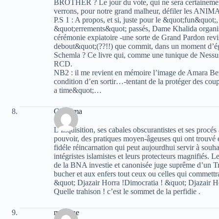
BROTHER ? Le jour du vote, qui ne sera certainement
verrons, pour notre grand malheur, défiler les 
P.S 1 : A propos, et si, juste pour le &quot;fun&quot;,
&quot;errements&quot; passés, Dame Khalida organisa
cérémonie expiatoire -une sorte de Grand Pardon revis
debout&quot;(??!!) que commit, dans un moment d’é
Schemla ? Ce livre qui, comme une tunique de Nessus,
RCD.
NB2 : il me revient en mémoire l’image de Amara B
condition d’en sortir…-tentant de la protéger des co
a time&quot;…
Ghanima
L’Inquisition, ses cabales obscurantistes et ses procés
pouvoir, des pratiques moyen-âgeuses qui ont trouv
fidéle réincarnation qui peut aujourdhui servir à souha
intégristes islamistes et leurs protecteurs magnifiés. 
de la BNA investie et canonisée juge suprême d’un Tr
bucher et aux enfers tout ceux ou celles qui commettrai
&quot; Djazair Horra !Dimocratia ! &quot; Djazair H
Quelle trahison ! c’est le sommet de la perfidie .
meskine