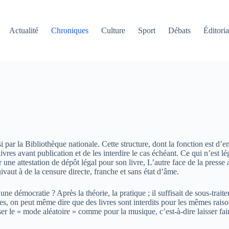
Actualité
Chroniques
Culture
Sport
Débats
Éditoria
i par la Bibliothèque nationale. Cette structure, dont la fonction est d’
res avant publication et de les interdire le cas échéant. Ce qui n’est
vrer une attestation de dépôt légal pour son livre, L’autre face de la pr
vaut à de la censure directe, franche et sans état d’âme.
ne démocratie ? Après la théorie, la pratique ; il suffisait de sous-trait
res, on peut même dire que des livres sont interdits pour les mêmes rais
liser le « mode aléatoire » comme pour la musique, c’est-à-dire laisser fa