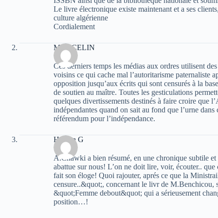
ISSBN ainsi que de la bibliothèque nationale et soumi
Le livre électronique existe maintenant et a ses client
culture algérienne
Cordialement
MARCELIN
Ces derniers temps les médias aux ordres utilisent des
voisins ce qui cache mal l’autoritarisme paternaliste 
opposition jusqu’aux écrits qui sont censurés à la base 
de soutien au maître. Toutes les gesticulations permett
quelques divertissements destinés à faire croire que l’
indépendantes quand on sait au fond que l’urne dans c
référendum pour l’indépendance.
Halima G
A.Chawki a bien résumé, en une chronique subtile et 
abattue sur nous! L’on ne doit lire, voir, écouter.. q
fait son éloge! Quoi rajouter, aprés ce que la Ministrail
censure..&quot;, concernant le livr de M.Benchicou, s
&quot;Femme debout&quot; qui a sérieusement chang
position…!