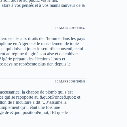
s son œuvre au public via le net.
s, alors à vos pensés et à vos mains sauveur de la
15 MARS 2009/14H37
 termes liés aux droits de l’homme dans les pays
appliqué en Algérie et le musellement de toute
et qui doivent jouer le seul rôle consenti, celui
ent au régime d’agir à son aise et de cultiver
Algérie prépare des élections libres et
e pays ne représente plus rien depuis le
15 MARS 2009/20H49
accusatrice, la chappe de plomb qui s’est
ue ce qui se rapoporte au &quot;Prince&quot; et
lon de l’Inculture a dit ‘.. J’assume la
implement qu’il était une fois une
é de &quot;position&quot;! Et quelle