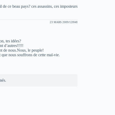
il de ce beau pays? ces assassins, ces imposteurs
23 MARS 2009/12H48
on, tes idées?
 d’autres!!!!!
t de nous.Nous, le peuple!
dt que nous souffrons de cette mal-vie.
més.