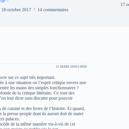
ège ?
17 o
18 octobre 2017
14 commentaires
15 MARS 2009/14H36
cre sur ce sujet très important.
ée à une situation ou l’esprit critique envers une
e entre les mains des simples fonctionnaires ?
nde de la critique littéraire. Ce sont des
’on leur dicte sans discuter pour pouvoir
s de cuisine et des livres de l’histoire. Et quand,
de la presse people dont ils auront doit de mater
ers palaces.
procède de la même manière vis-à-vis de cet