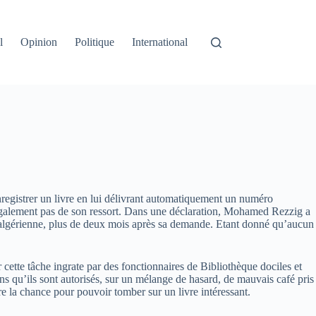
l
Opinion
Politique
International
enregistrer un livre en lui délivrant automatiquement un numéro
 légalement pas de son ressort. Dans une déclaration, Mohamed Rezzig a
esse algérienne, plus de deux mois après sa demande. Etant donné qu’aucun
er cette tâche ingrate par des fonctionnaires de Bibliothèque dociles et
ons qu’ils sont autorisés, sur un mélange de hasard, de mauvais café pris
ire la chance pour pouvoir tomber sur un livre intéressant.