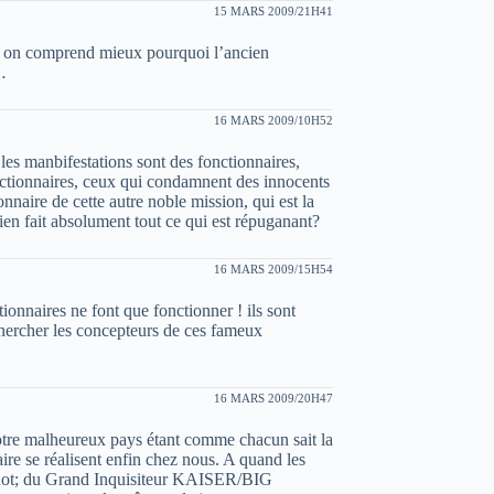
15 MARS 2009/21H41
e on comprend mieux pourquoi l’ancien
…
16 MARS 2009/10H52
es manbifestations sont des fonctionnaires,
nctionnaires, ceux qui condamnent des innocents
nnaire de cette autre noble mission, qui est la
érien fait absolument tout ce qui est répuganant?
16 MARS 2009/15H54
tionnaires ne font que fonctionner ! ils sont
chercher les concepteurs de ces fameux
16 MARS 2009/20H47
otre malheureux pays étant comme chacun sait la
aire se réalisent enfin chez nous. A quand les
quot; du Grand Inquisiteur KAISER/BIG