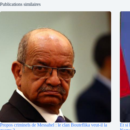
Publications similaires
Propos criminels de Messahel : le clan Bouteflika veut-il la
Et si