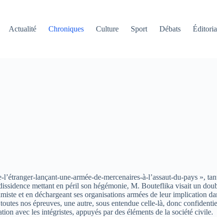
Actualité
Chroniques
Culture
Sport
Débats
Éditoria
-de-l’étranger-lançant-une-armée-de-mercenaires-à-l’assaut-du-pays », tan
issidence mettant en péril son hégémonie, M. Bouteflika visait un double
slamiste et en déchargeant ses organisations armées de leur implication d
utes nos épreuves, une autre, sous entendue celle-là, donc confidentiell
tion avec les intégristes, appuyés par des éléments de la société civile.