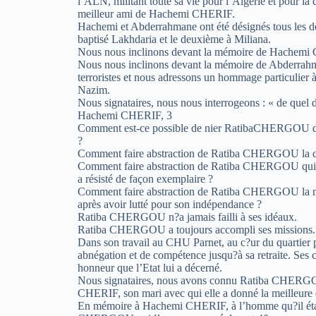
l’ALN, militant toute sa vie pour l’Algérie et pour la
meilleur ami de Hachemi CHERIF.
Hachemi et Abderrahmane ont été désignés tous les de
baptisé Lakhdaria et le deuxième à Miliana.
Nous nous inclinons devant la mémoire de Hachemi
Nous nous inclinons devant la mémoire de Abderra
terroristes et nous adressons un hommage particulier 
Nazim.
Nous signataires, nous nous interrogeons : « de quel dr
Hachemi CHERIF, 3
Comment est-ce possible de nier RatibaCHERGOU 
?
Comment faire abstraction de Ratiba CHERGOU la 
Comment faire abstraction de Ratiba CHERGOU qui a lu
a résisté de façon exemplaire ?
Comment faire abstraction de Ratiba CHERGOU la mili
après avoir lutté pour son indépendance ?
Ratiba CHERGOU n?a jamais failli à ses idéaux.
Ratiba CHERGOU a toujours accompli ses missions.
Dans son travail au CHU Parnet, au c?ur du quartier p
abnégation et de compétence jusqu?à sa retraite. Ses 
honneur que l’Etat lui a décerné.
Nous signataires, nous avons connu Ratiba CHERGOU,
CHERIF, son mari avec qui elle a donné la meilleure é
En mémoire à Hachemi CHERIF, à l’homme qu?il étai