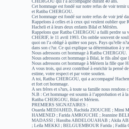
CHERGOU qui l’a accompagné durant 40 ans.
Cet hommage est fondé sur notre refus de voir terni
et Ratiba CHERGOU.
Cet hommage est fondé sur notre refus de voir jeté dan
Rappelons à celles et à ceux qui veulent oublier qu
Hacheli et à leurs deux enfants Bilal et Mérièm.
Rappelons que Ratiba CHERGOU a failli perdre sa vi
CHERIF, le 11 avril 1993. On onblie souvent de soulign
quoi on l’a obligé à quitter son pays. Pays qu?elle n?a
dans son c?ur. Ce qui explique sa détermination à y ret
Nous adressons cet hommage à Ratiba CHERGOU.
Nous adressons cet hommage à Bilal, le fils aîné que
Nous adressons cet hommage à Mériem la fille que Ha
A vous trois, qui avez contribué à enrichir la pensé
estime, votre respect et par votre soutien.
A toi, Ratiba CHERGOU, qui a accompagné Hachemi
et fort cet hommage.
A ses frères et s?urs, à toute sa famille nous rendons
N.B : Cet hommage est soumis à l’approbation et à la 
Ratiba CHERGOU, Bilal et Mériem.
PREMIERS SIGNATAIRES :
Ouarda MEDJAHED, Rachida ZIOUCHE ; Mimi MA
HAMENED ; Farida AMROUCHE ; Jeannine BEL
MADASSI ; Hassiba ABDELOUAHAB ; Akila
; Leïla MEKKI ; BELGUEMBOUR Farida ; Fadil