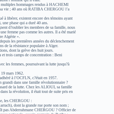
 les multiples hommages rendus à HACHEMI
de sa vie ; 40 ans où RATIBA CHERGOU l’a
ué à libérer, existent encore des témoins ayant
, une phase qui a duré 40 ans.
gnent d?oublier les membres de sa famille, nous
 une femme pas comme les autres. Il a été marié
e Algérie ».
epuis les premières années du déclenchement
ns de la résistance populaire à Alger.
tions, dont la grève des huit jours.
a et trois camps de concentration : Beni
 avec les femmes, poursuivant la lutte jusqu?à
e 19 mars 1962.
adhéré à l’OCFLN, c?était en 1957.
 grandi dans une famille révolutionnaire ?
rd de la lutte. Chez les ALIOUI, sa famille
ns la révolution, il était tout de suite pris en
elle, les CHERGOU :
ach), dont la grande rue porte son nom ;
ît pas Abderrahmane CHERGOU ? Officier de