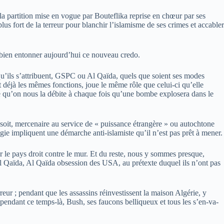
u la partition mise en vogue par Bouteflika reprise en chœur par ses
us fort de la terreur pour blanchir l’islamisme de ses crimes et accabler
i bien entonner aujourd’hui ce nouveau credo.
 qu’ils s’attribuent, GSPC ou Al Qaïda, quels que soient ses modes
t déjà les mêmes fonctions, joue le même rôle que celui-ci qu’elle
ce qu’on nous la débite à chaque fois qu’une bombe explosera dans le
 soit, mercenaire au service de « puissance étrangère » ou autochtone
atégie impliquent une démarche anti-islamiste qu’il n’est pas prêt à mener.
er le pays droit contre le mur. Et du reste, nous y sommes presque,
’Al Qaïda, Al Qaïda obsession des USA, au prétexte duquel ils n’ont pas
rreur ; pendant que les assassins réinvestissent la maison Algérie, y
, pendant ce temps-là, Bush, ses faucons belliqueux et tous les s’en-va-