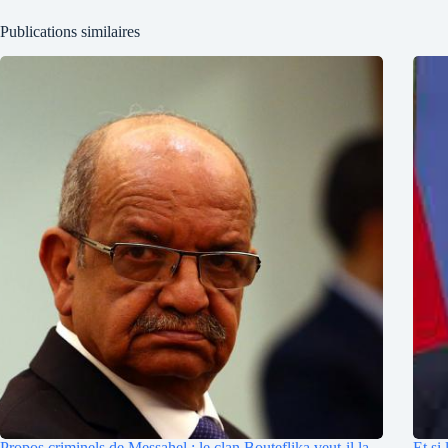
Publications similaires
Propos criminels de Messahel : le clan Bouteflika veut-il la
Et si