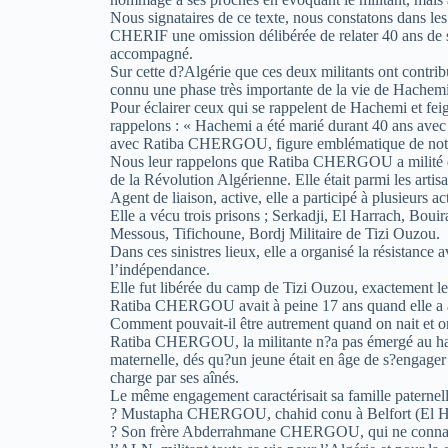
Nous signataires de ce texte, nous constatons dans
CHERIF une omission délibérée de relater 40 ans 
accompagné.
Sur cette d?Algérie que ces deux militants ont contrib
connu une phase très importante de la vie de Hachemi
Pour éclairer ceux qui se rappelent de Hachemi et fei
rappelons : « Hachemi a été marié durant 40 ans avec
avec Ratiba CHERGOU, figure emblématique de notr
Nous leur rappelons que Ratiba CHERGOU a milité d
de la Révolution Algérienne. Elle était parmi les artisa
Agent de liaison, active, elle a participé à plusieurs ac
Elle a vécu trois prisons ; Serkadji, El Harrach, Bouir
Messous, Tifichoune, Bordj Militaire de Tizi Ouzou.
Dans ces sinistres lieux, elle a organisé la résistance
l’indépendance.
Elle fut libérée du camp de Tizi Ouzou, exactement l
Ratiba CHERGOU avait à peine 17 ans quand elle a 
Comment pouvait-il être autrement quand on nait et on
Ratiba CHERGOU, la militante n?a pas émergé au hasa
maternelle, dés qu?un jeune était en âge de s?engager da
charge par ses aînés.
Le même engagement caractérisait sa famille patern
? Mustapha CHERGOU, chahid conu à Belfort (El Harr
? Son frère Abderrahmane CHERGOU, qui ne conna