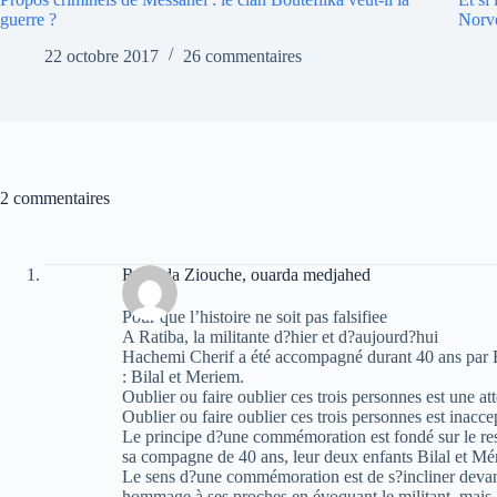
guerre ?
Norv
22 octobre 2017
26 commentaires
2 commentaires
Rachida Ziouche, ouarda medjahed
Pour que l’histoire ne soit pas falsifiee
A Ratiba, la militante d?hier et d?aujourd?hui
Hachemi Cherif a été accompagné durant 40 ans par R
: Bilal et Meriem.
Oublier ou faire oublier ces trois personnes est une at
Oublier ou faire oublier ces trois personnes est inacce
Le principe d?une commémoration est fondé sur le respe
sa compagne de 40 ans, leur deux enfants Bilal et Mé
Le sens d?une commémoration est de s?incliner devant
hommage à ses proches en évoquant le militant, mais a