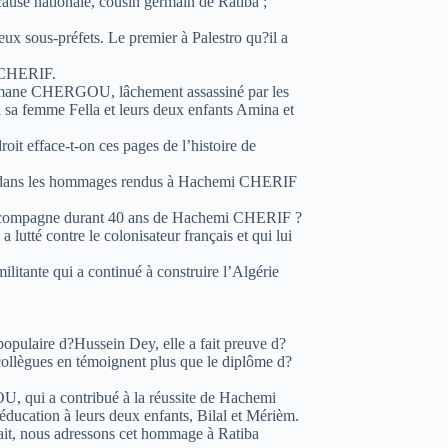
 cause nationale, cousin germain de Ratiba ;
ux sous-préfets. Le premier à Palestro qu?il a
 CHERIF.
hmane CHERGOU, lâchement assassiné par les
à sa femme Fella et leurs deux enfants Amina et
oit efface-t-on ces pages de l’histoire de
dans les hommages rendus à Hachemi CHERIF
compagne durant 40 ans de Hachemi CHERIF ?
tté contre le colonisateur français et qui lui
tante qui a continué à construire l’Algérie
opulaire d?Hussein Dey, elle a fait preuve d?
collègues en témoignent plus que le diplôme d?
 qui a contribué à la réussite de Hachemi
ducation à leurs deux enfants, Bilal et Mérièm.
t, nous adressons cet hommage à Ratiba