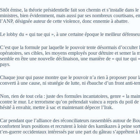
Sitôt émise, la théorie présidentielle fait son chemin et s’installe dans 
ministres, bien évidemment, mais aussi par ses nombreux courtisans, en p
l’ANP, désignée auteur de cette violence, donc ennemie à abattre.
Le lobby du « qui tue qui », à une certaine époque le meilleur défenseu
C’est que la formule par laquelle le pouvoir tente désormais d’occulter
opératoires, ses cibles, les moyens employés pour détruire et semer la m
semble en être une nouvelle déclinaison, une manière de « qui tue qui 
pays.
Chaque jour qui passe montre que le pouvoir n’a rien à proposer pour la
converti à une cause, ni stratégie de lutte, ni ébauche d’un front anti-ter
Non, rien de tout cela : juste des formules incantatoires, genre « la ma
contre le mur. Le terrorisme qu’on prétendait vaincu a repris du poil de
hésité à envahir, mettre à sac et maintenant dépecer l’Irak.
Car pendant que l’alliance des réconciliateurs rassemblés autour de Boute
confortent leurs positions et recrutent à loisir des kamikazes à peine so
t’en-guerre occidentaux intéressés par une part du gâteau s’apprêtent à f