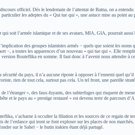
le discours officiel. Dès le lendemain de l’attentat de Batna, on a entend
articulier les adeptes du « Qui tue qui », une astuce mise au point au pl
r qui soit l’armée islamique et de ses avatars, MIA, GIA, pourrait auss
 l’implication des groupes islamistes armés − quels que soient les noms
ort −, a toutes les apparences d’un nouveau « qui tue qui ». Elle rempli
» version Bouteflika en somme. Il faut donc à l’avenir nous attendre à 
 sécurité du pays, il n’a aucune riposte à opposer à l’ennemi quel qu’il
roriste, rien de tout cela, surtout pas cela. Un tel front, une pareille str
in de l’étranger », des faux-fuyants, des subterfuges qui risquent de men
 bête et le pays au « prestige restauré » est devenu terre de parcours d
flika, s’acharne à occulter la filiation et les sources de ce regain de te
rtis de l’enfance qui iront se font exploser sur les places de nos marchés
ondre sur le Sahel − le butin irakien étant déjà partagé.