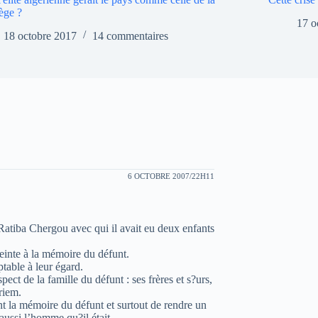
ège ?
17 o
18 octobre 2017
14 commentaires
6 OCTOBRE 2007/22H11
atiba Chergou avec qui il avait eu deux enfants
teinte à la mémoire du défunt.
ptable à leur égard.
ct de la famille du défunt : ses frères et s?urs,
riem.
 la mémoire du défunt et surtout de rendre un
ussi l’homme qu?il était.