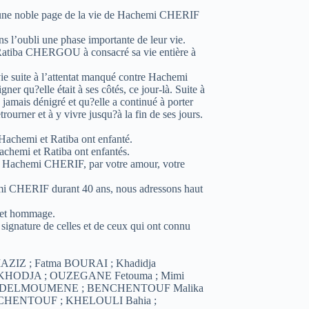
r une noble page de la vie de Hachemi CHERIF
s l’oubli une phase importante de leur vie.
e Ratiba CHERGOU à consacré sa vie entière à
e suite à l’attentat manqué contre Hachemi
er qu?elle était à ses côtés, ce jour-là. Suite à
 jamais dénigré et qu?elle a continué à porter
rourner et à y vivre jusqu?à la fin de ses jours.
 Hachemi et Ratiba ont enfanté.
chemi et Ratiba ont enfantés.
 de Hachemi CHERIF, par votre amour, votre
 CHERIF durant 40 ans, nous adressons haut
 cet hommage.
signature de celles et de ceux qui ont connu
ZIZ ; Fatma BOURAI ; Khadidja
KHODJA ; OUZEGANE Fetouma ; Mimi
 ABDELMOUMENE ; BENCHENTOUF Malika
a CHENTOUF ; KHELOULI Bahia ;