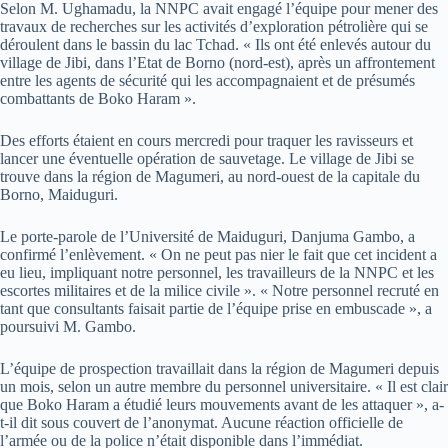
Selon M. Ughamadu, la NNPC avait engagé l’équipe pour mener des
travaux de recherches sur les activités d’exploration pétrolière qui se
déroulent dans le bassin du lac Tchad. « Ils ont été enlevés autour du
village de Jibi, dans l’Etat de Borno (nord-est), après un affrontement
entre les agents de sécurité qui les accompagnaient et de présumés
combattants de Boko Haram ».
Des efforts étaient en cours mercredi pour traquer les ravisseurs et
lancer une éventuelle opération de sauvetage. Le village de Jibi se
trouve dans la région de Magumeri, au nord-ouest de la capitale du
Borno, Maiduguri.
Le porte-parole de l’Université de Maiduguri, Danjuma Gambo, a
confirmé l’enlèvement. « On ne peut pas nier le fait que cet incident a
eu lieu, impliquant notre personnel, les travailleurs de la NNPC et les
escortes militaires et de la milice civile ». « Notre personnel recruté en
tant que consultants faisait partie de l’équipe prise en embuscade », a
poursuivi M. Gambo.
L’équipe de prospection travaillait dans la région de Magumeri depuis
un mois, selon un autre membre du personnel universitaire. « Il est clair
que Boko Haram a étudié leurs mouvements avant de les attaquer », a-
t-il dit sous couvert de l’anonymat. Aucune réaction officielle de
l’armée ou de la police n’était disponible dans l’immédiat.