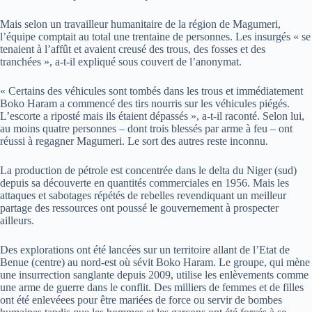
Mais selon un travailleur humanitaire de la région de Magumeri,
l’équipe comptait au total une trentaine de personnes. Les insurgés « se
tenaient à l’affût et avaient creusé des trous, des fosses et des
tranchées », a-t-il expliqué sous couvert de l’anonymat.
« Certains des véhicules sont tombés dans les trous et immédiatement
Boko Haram a commencé des tirs nourris sur les véhicules piégés.
L’escorte a riposté mais ils étaient dépassés », a-t-il raconté. Selon lui,
au moins quatre personnes – dont trois blessés par arme à feu – ont
réussi à regagner Magumeri. Le sort des autres reste inconnu.
La production de pétrole est concentrée dans le delta du Niger (sud)
depuis sa découverte en quantités commerciales en 1956. Mais les
attaques et sabotages répétés de rebelles revendiquant un meilleur
partage des ressources ont poussé le gouvernement à prospecter
ailleurs.
Des explorations ont été lancées sur un territoire allant de l’Etat de
Benue (centre) au nord-est où sévit Boko Haram. Le groupe, qui mène
une insurrection sanglante depuis 2009, utilise les enlèvements comme
une arme de guerre dans le conflit. Des milliers de femmes et de filles
ont été enlevéees pour être mariées de force ou servir de bombes