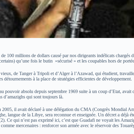
de 100 millions de dollars causé par nos dirigeants indélicats chargés de
tains) qu’une fois le butin »sécurisé » et les coupables hors de portée de
vieux, de Tanger à Tripoli et d’Alger à l’Azawad, qui étudient, travaill
les détournements à la place de stratégies efficientes de développement.
au pouvoir absolu depuis septembre 1969 suite à un coup d’Etat, avait dé
ons d’amazighs qui sont toujours là.
. En 2005, il avait déclaré à une délégation du CMA (Congrès Mondial A
ghe, langue de la Libye, sera reconnue et enseignée. Un décret a déjà ét
). Ce qui n’est pas exprimé ici, c’est que Guadafi ne voyait les Amaz
res » comme mercenaires : renforcer son armée avec le réservoir des Tou