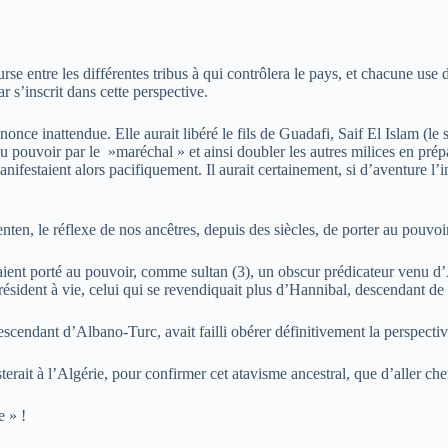
rse entre les différentes tribus à qui contrôlera le pays, et chacune use 
r s’inscrit dans cette perspective.
once inattendue. Elle aurait libéré le fils de Guadafi, Saif El Islam (le s
 du pouvoir par le »maréchal » et ainsi doubler les autres milices en pré
festaient alors pacifiquement. Il aurait certainement, si d’aventure l’ini
Zenten, le réflexe de nos ancêtres, depuis des siècles, de porter au pouvo
ils avaient porté au pouvoir, comme sultan (3), un obscur prédicateur ve
ésident à vie, celui qui se revendiquait plus d’Hannibal, descendant de
escendant d’Albano-Turc, avait failli obérer définitivement la perspectiv
esterait à l’Algérie, pour confirmer cet atavisme ancestral, que d’aller 
e » !