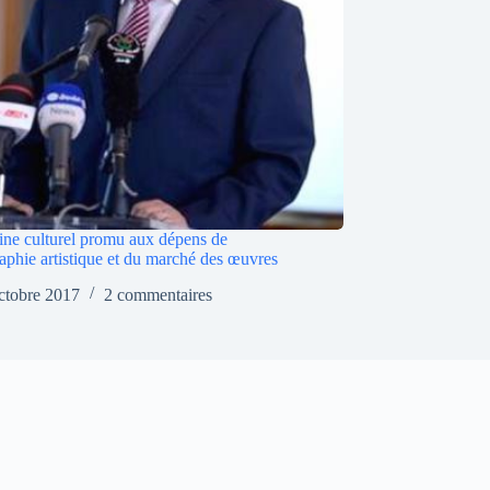
ine culturel promu aux dépens de
raphie artistique et du marché des œuvres
ctobre 2017
2 commentaires