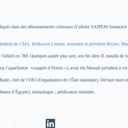
pliqués dans des détournements colossaux (l’affaire SAIPEM Sonatrach et 
ésident du CMA, Belkacem Lounes, rencontre le président libyien, M
 Tafilelt en 788. Quelques année plus tard, son fils Idris II, installa de
l’appellation »congrès d’Hornu »), avait élu Messali président à vie 
ri, chef de l’OEI (Organisation de l’État islamique). Déclaré mort en 
lmans d’Égypte), islamologue ; prédicateur islamiste.