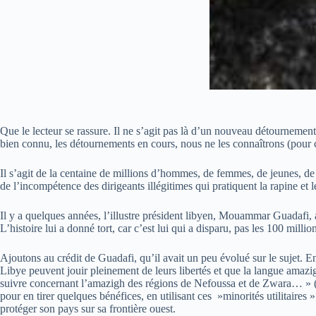
Que le lecteur se rassure. Il ne s’agit pas là d’un nouveau détournement 
bien connu, les détournements en cours, nous ne les connaîtrons (pour cer
Il s’agit de la centaine de millions d’hommes, de femmes, de jeunes, de 
de l’incompétence des dirigeants illégitimes qui pratiquent la rapine et 
Il y a quelques années, l’illustre président libyen, Mouammar Guadafi, 
L’histoire lui a donné tort, car c’est lui qui a disparu, pas les 100 milli
Ajoutons au crédit de Guadafi, qu’il avait un peu évolué sur le sujet
Libye peuvent jouir pleinement de leurs libertés et que la langue amazi
suivre concernant l’amazigh des régions de Nefoussa et de Zwara… » (2
pour en tirer quelques bénéfices, en utilisant ces »minorités utilitai
protéger son pays sur sa frontière ouest.