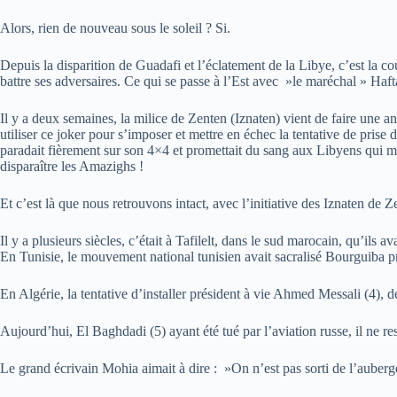
Alors, rien de nouveau sous le soleil ? Si.
Depuis la disparition de Guadafi et l’éclatement de la Libye, c’est la cou
battre ses adversaires. Ce qui se passe à l’Est avec »le maréchal » Hafta
Il y a deux semaines, la milice de Zenten (Iznaten) vient de faire une ann
utiliser ce joker pour s’imposer et mettre en échec la tentative de prise
paradait fièrement sur son 4×4 et promettait du sang aux Libyens qui mani
disparaître les Amazighs !
Et c’est là que nous retrouvons intact, avec l’initiative des Iznaten de 
Il y a plusieurs siècles, c’était à Tafilelt, dans le sud marocain, qu’
En Tunisie, le mouvement national tunisien avait sacralisé Bourguiba pr
En Algérie, la tentative d’installer président à vie Ahmed Messali (4), d
Aujourd’hui, El Baghdadi (5) ayant été tué par l’aviation russe, il ne r
Le grand écrivain Mohia aimait à dire : »On n’est pas sorti de l’auberg