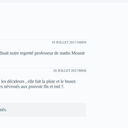
19 JUILLET 2017/16H59
isait notre regretté professeur de maths Mounir
20 JUILLET 2017/8H36
s décideurs , elle fait la pluie et le beaux
es névrosés aux pouvoir fln et rnd ?.
més.