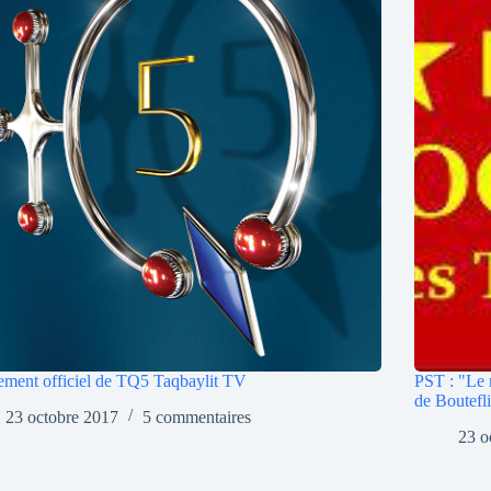
ment officiel de TQ5 Taqbaylit TV
PST : "Le 
de Boutefl
23 octobre 2017
5 commentaires
23 o