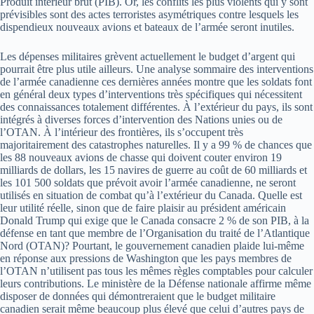
Produit intérieur brut (PIB). Or, les conflits les plus violents qui y sont
prévisibles sont des actes terroristes asymétriques contre lesquels les
dispendieux nouveaux avions et bateaux de l’armée seront inutiles.
Les dépenses militaires grèvent actuellement le budget d’argent qui
pourrait être plus utile ailleurs. Une analyse sommaire des interventions
de l’armée canadienne ces dernières années montre que les soldats font
en général deux types d’interventions très spécifiques qui nécessitent
des connaissances totalement différentes. À l’extérieur du pays, ils sont
intégrés à diverses forces d’intervention des Nations unies ou de
l’OTAN. À l’intérieur des frontières, ils s’occupent très
majoritairement des catastrophes naturelles. Il y a 99 % de chances que
les 88 nouveaux avions de chasse qui doivent couter environ 19
milliards de dollars, les 15 navires de guerre au coût de 60 milliards et
les 101 500 soldats que prévoit avoir l’armée canadienne, ne seront
utilisés en situation de combat qu’à l’extérieur du Canada. Quelle est
leur utilité réelle, sinon que de faire plaisir au président américain
Donald Trump qui exige que le Canada consacre 2 % de son PIB, à la
défense en tant que membre de l’Organisation du traité de l’Atlantique
Nord (OTAN)? Pourtant, le gouvernement canadien plaide lui-même
en réponse aux pressions de Washington que les pays membres de
l’OTAN n’utilisent pas tous les mêmes règles comptables pour calculer
leurs contributions. Le ministère de la Défense nationale affirme même
disposer de données qui démontreraient que le budget militaire
canadien serait même beaucoup plus élevé que celui d’autres pays de