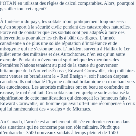
l’OTAN en utilisant des règles de calcul comparables. Alors, pourquoi
gaspiller tout cet argent?
À l’intérieur du pays, les soldats n’ont pratiquement toujours servi
qu’en support à la sécurité civile pendant des catastrophes naturelles.
Force est de constater que ces soldats sont peu adaptés à faire des
interventions pour aider les civils à bâtir des digues. L’armée
canadienne a de plus une solide réputation d’intolérance et de
misogynie qui ne s’estompe pas. L’incident survenu à Halifax le 1er
juillet entre des militaires et des Autochtones, n’en est qu’un autre
exemple. Pendant un événement spirituel que les membres des
Premières Nations tenaient au pied de la statue du gouverneur
britannique de la Nouvelle-Écosse, Edward Cornwallis, cinq militaires
sont venues en brandissant le « Red Ensign », soit l’ancien drapeau
canadien. Ils ont chanté l’hymne national britannique en marchant vers
les autochtones. Les autorités militaires ont eu beau se confondre en
excuse, le mal était fait. Ces soldats ont en quelque sorte actualisé la
signification de cette manifestation qui dénonçait les honneurs faits à
Edward Cornwallis, un homme qui avait offert une récompense à ceux
qui lui ramèneraient des « scalps » de Micmacs.
Au Canada, l’armée est actuellement utilisée en dernier recours dans
des situations qui ne concerne pas son rôle militaire. Plutôt que
d’embaucher 3500 nouveaux soldats à temps plein et de 1500