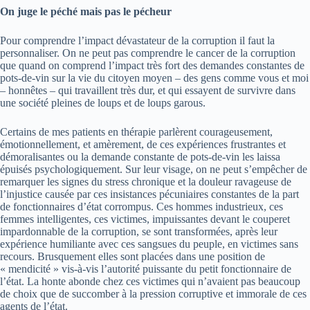
On juge le péché mais pas le pécheur
Pour comprendre l’impact dévastateur de la corruption il faut la
personnaliser. On ne peut pas comprendre le cancer de la corruption
que quand on comprend l’impact très fort des demandes constantes de
pots-de-vin sur la vie du citoyen moyen – des gens comme vous et moi
– honnêtes – qui travaillent très dur, et qui essayent de survivre dans
une société pleines de loups et de loups garous.
Certains de mes patients en thérapie parlèrent courageusement,
émotionnellement, et amèrement, de ces expériences frustrantes et
démoralisantes ou la demande constante de pots-de-vin les laissa
épuisés psychologiquement. Sur leur visage, on ne peut s’empêcher de
remarquer les signes du stress chronique et la douleur ravageuse de
l’injustice causée par ces insistances pécuniaires constantes de la part
de fonctionnaires d’état corrompus. Ces hommes industrieux, ces
femmes intelligentes, ces victimes, impuissantes devant le couperet
impardonnable de la corruption, se sont transformées, après leur
expérience humiliante avec ces sangsues du peuple, en victimes sans
recours. Brusquement elles sont placées dans une position de
« mendicité » vis-à-vis l’autorité puissante du petit fonctionnaire de
l’état. La honte abonde chez ces victimes qui n’avaient pas beaucoup
de choix que de succomber à la pression corruptive et immorale de ces
agents de l’état.