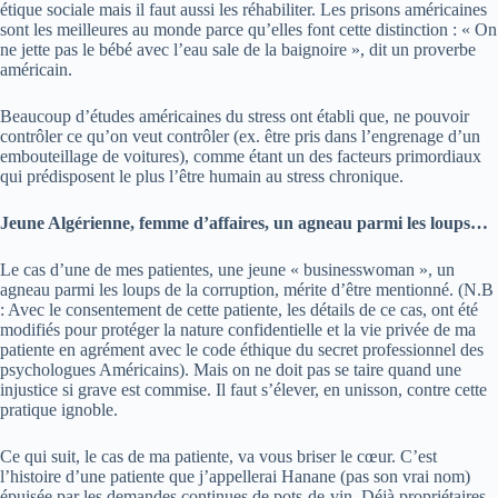
étique sociale mais il faut aussi les réhabiliter. Les prisons américaines
sont les meilleures au monde parce qu’elles font cette distinction : « On
ne jette pas le bébé avec l’eau sale de la baignoire », dit un proverbe
américain.
Beaucoup d’études américaines du stress ont établi que, ne pouvoir
contrôler ce qu’on veut contrôler (ex. être pris dans l’engrenage d’un
embouteillage de voitures), comme étant un des facteurs primordiaux
qui prédisposent le plus l’être humain au stress chronique.
Jeune Algérienne, femme d’affaires, un agneau parmi les loups…
Le cas d’une de mes patientes, une jeune « businesswoman », un
agneau parmi les loups de la corruption, mérite d’être mentionné. (N.B
: Avec le consentement de cette patiente, les détails de ce cas, ont été
modifiés pour protéger la nature confidentielle et la vie privée de ma
patiente en agrément avec le code éthique du secret professionnel des
psychologues Américains). Mais on ne doit pas se taire quand une
injustice si grave est commise. Il faut s’élever, en unisson, contre cette
pratique ignoble.
Ce qui suit, le cas de ma patiente, va vous briser le cœur. C’est
l’histoire d’une patiente que j’appellerai Hanane (pas son vrai nom)
épuisée par les demandes continues de pots-de-vin. Déjà propriétaires