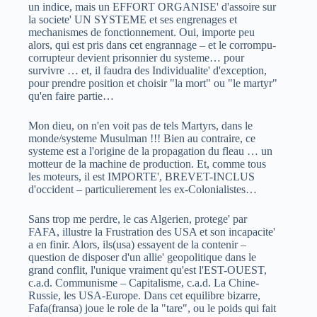
un indice, mais un EFFORT ORGANISE' d'assoire sur
la societe' UN SYSTEME et ses engrenages et
mechanismes de fonctionnement. Oui, importe peu
alors, qui est pris dans cet engrannage – et le corrompu-
corrupteur devient prisonnier du systeme… pour
survivre … et, il faudra des Individualite' d'exception,
pour prendre position et choisir "la mort" ou "le martyr"
qu'en faire partie…
Mon dieu, on n'en voit pas de tels Martyrs, dans le
monde/systeme Musulman !!! Bien au contraire, ce
systeme est a l'origine de la propagation du fleau … un
motteur de la machine de production. Et, comme tous
les moteurs, il est IMPORTE', BREVET-INCLUS
d'occident – particulierement les ex-Colonialistes…
Sans trop me perdre, le cas Algerien, protege' par
FAFA, illustre la Frustration des USA et son incapacite'
a en finir. Alors, ils(usa) essayent de la contenir –
question de disposer d'un allie' geopolitique dans le
grand conflit, l'unique vraiment qu'est l'EST-OUEST,
c.a.d. Communisme – Capitalisme, c.a.d. La Chine-
Russie, les USA-Europe. Dans cet equilibre bizarre,
Fafa(fransa) joue le role de la "tare", ou le poids qui fait