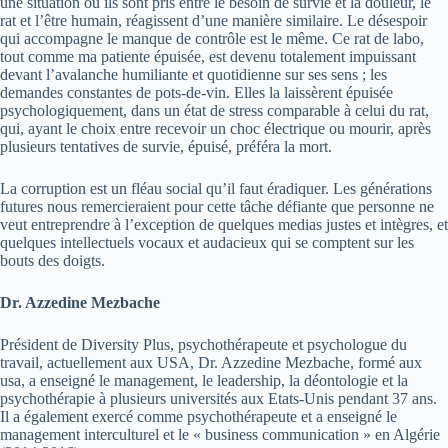
une situation ou ils sont pris entre le besoin de survie et la douleur, le
rat et l’être humain, réagissent d’une manière similaire. Le désespoir
qui accompagne le manque de contrôle est le même. Ce rat de labo,
tout comme ma patiente épuisée, est devenu totalement impuissant
devant l’avalanche humiliante et quotidienne sur ses sens ; les
demandes constantes de pots-de-vin. Elles la laissèrent épuisée
psychologiquement, dans un état de stress comparable à celui du rat,
qui, ayant le choix entre recevoir un choc électrique ou mourir, après
plusieurs tentatives de survie, épuisé, préféra la mort.
La corruption est un fléau social qu’il faut éradiquer. Les générations
futures nous remercieraient pour cette tâche défiante que personne ne
veut entreprendre à l’exception de quelques medias justes et intègres, et
quelques intellectuels vocaux et audacieux qui se comptent sur les
bouts des doigts.
Dr. Azzedine Mezbache
Président de Diversity Plus, psychothérapeute et psychologue du
travail, actuellement aux USA, Dr. Azzedine Mezbache, formé aux
usa, a enseigné le management, le leadership, la déontologie et la
psychothérapie à plusieurs universités aux Etats-Unis pendant 37 ans.
Il a également exercé comme psychothérapeute et a enseigné le
management interculturel et le « business communication » en Algérie