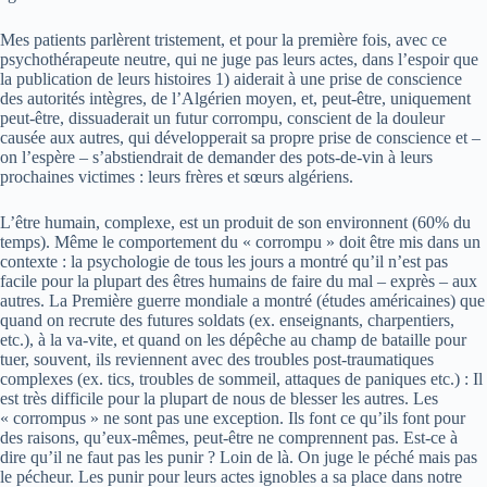
Mes patients parlèrent tristement, et pour la première fois, avec ce
psychothérapeute neutre, qui ne juge pas leurs actes, dans l’espoir que
la publication de leurs histoires 1) aiderait à une prise de conscience
des autorités intègres, de l’Algérien moyen, et, peut-être, uniquement
peut-être, dissuaderait un futur corrompu, conscient de la douleur
causée aux autres, qui développerait sa propre prise de conscience et –
on l’espère – s’abstiendrait de demander des pots-de-vin à leurs
prochaines victimes : leurs frères et sœurs algériens.
L’être humain, complexe, est un produit de son environnent (60% du
temps). Même le comportement du « corrompu » doit être mis dans un
contexte : la psychologie de tous les jours a montré qu’il n’est pas
facile pour la plupart des êtres humains de faire du mal – exprès – aux
autres. La Première guerre mondiale a montré (études américaines) que
quand on recrute des futures soldats (ex. enseignants, charpentiers,
etc.), à la va-vite, et quand on les dépêche au champ de bataille pour
tuer, souvent, ils reviennent avec des troubles post-traumatiques
complexes (ex. tics, troubles de sommeil, attaques de paniques etc.) : Il
est très difficile pour la plupart de nous de blesser les autres. Les
« corrompus » ne sont pas une exception. Ils font ce qu’ils font pour
des raisons, qu’eux-mêmes, peut-être ne comprennent pas. Est-ce à
dire qu’il ne faut pas les punir ? Loin de là. On juge le péché mais pas
le pécheur. Les punir pour leurs actes ignobles a sa place dans notre