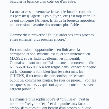
basculer la balance d'un cote' ou d'un autre.
La menace est devenue serieuse et le luxe de contenir
les parasites(Algerie, Lybie, Syrie, etc.) est trop cher. En
ce qui concerne l'Algerie, la fin de la brouette apportera
une occasion d'assoire des normes plus fiables.
Comme dit le proverbe "Faut guarder ses amis proches,
et ses ennemis, plus proches encore."
En conclusion, l'opportunite' d'en finir avec la
corruption et son systeme, est la, et son traitement en
MASSE et pas Individuellement est imperatif.
Connaissant son moteur l'Islam-isme, le moment de dire
NON-NIET-NADA a son reigne dans l'espace publique
est la. Comme le font bien (pas les rats) mais les
CHIENS, il est temps de leur confisquer l'espace
publique, comme les plages, les rues de priere… voir les
mosque'es-meme. . . qui sont apre tout construites avec
l'argent publique !
De maniere plus sophistique'e et "civilise'e", c'est la
notion de "religion d'etat" et d'impunite' aux facons
arabo-islamiques qui ont besoin d'un proces publique,