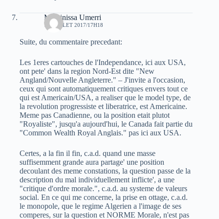
Massinissa Umerri
15 JUILLET 2017/17H18
Suite, du commentaire precedant:
Les 1eres cartouches de l'Independance, ici aux USA,
ont pete' dans la region Nord-Est dite "New
Angland/Nouvelle Angleterre." – J'invite a l'occasion,
ceux qui sont automatiquement critiques envers tout ce
qui est Americain/USA, a realiser que le model type, de
la revolution progressiste et liberatrice, est Americaine.
Meme pas Canadienne, ou la position etait plutot
"Royaliste", jusqu'a aujourd'hui, le Canada fait partie du
"Common Wealth Royal Anglais." pas ici aux USA.
Certes, a la fin il fin, c.a.d. quand une masse
suffisemment grande aura partage' une position
decoulant des meme constations, la question passe de la
description du mal individuellement inflicte', a une
"critique d'ordre morale.", c.a.d. au systeme de valeurs
social. En ce qui me concerne, la prise en ottage, c.a.d.
le monopole, que le regime Algerien a l'image de ses
comperes, sur la question et NORME Morale, n'est pas