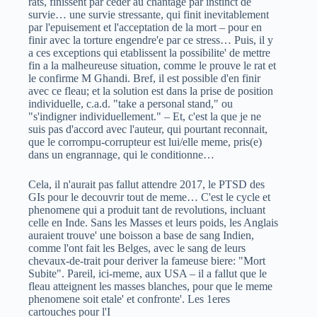
rats, finissent par ceder au chantage par instinct de
survie… une survie stressante, qui finit inevitablement
par l'epuisement et l'acceptation de la mort – pour en
finir avec la torture engendre'e par ce stress… Puis, il y
a ces exceptions qui etablissent la possibilite' de mettre
fin a la malheureuse situation, comme le prouve le rat et
le confirme M Ghandi. Bref, il est possible d'en finir
avec ce fleau; et la solution est dans la prise de position
individuelle, c.a.d. "take a personal stand," ou
"s'indigner individuellement." – Et, c'est la que je ne
suis pas d'accord avec l'auteur, qui pourtant reconnait,
que le corrompu-corrupteur est lui/elle meme, pris(e)
dans un engrannage, qui le conditionne…
Cela, il n'aurait pas fallut attendre 2017, le PTSD des
GIs pour le decouvrir tout de meme… C'est le cycle et
phenomene qui a produit tant de revolutions, incluant
celle en Inde. Sans les Masses et leurs poids, les Anglais
auraient trouve' une boisson a base de sang Indien,
comme l'ont fait les Belges, avec le sang de leurs
chevaux-de-trait pour deriver la fameuse biere: "Mort
Subite". Pareil, ici-meme, aux USA – il a fallut que le
fleau atteignent les masses blanches, pour que le meme
phenomene soit etale' et confronte'. Les 1eres
cartouches pour l'I