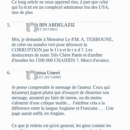
Ce long article ne nous apprend rien, à part que celui
qui l'a écrit est un complexé admirateur fou des USA,
rien de plus
Rabah IBN ABDELAZIZ
9 JUILLET 2017/9H11
Moi, je demande à Monsieur Le P.M. A. TEBBOUNE,
de créer un numéro vert pour dénoncer la
CORRUPTION par le f l n et le r n d ?. Les
destructeurs de notre Très Chère Patrie et d'arrêter
d'insulter les 1500 000 CHAHIDS ?. Merci d'avance.
Massinissa Umerri
15 JUILLET 2017/16H01
Je pense comprendre le message de l'auteur. Ceux qui
le(auteur) jugent plutot que d'essayer de disserner son
message, auraient pu faire de meme, ou du moins
s'abstenir d'une critique inutile… J'attribue cela a la
difference entre la langue Anglaise et Francaise . . . Une
page aurait suffit, en Anglais.
Ce que je retiens est qu'en general, les gens comme les