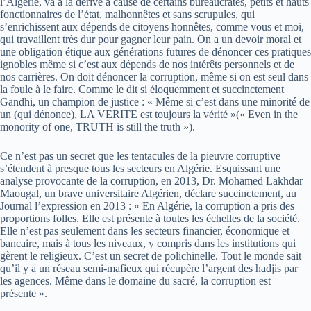
l’Algérie, va à la dérive à cause de certains bureaucrates, petits et hauts
fonctionnaires de l’état, malhonnêtes et sans scrupules, qui
s’enrichissent aux dépends de citoyens honnêtes, comme vous et moi,
qui travaillent très dur pour gagner leur pain. On a un devoir moral et
une obligation étique aux générations futures de dénoncer ces pratiques
ignobles même si c’est aux dépends de nos intérêts personnels et de
nos carrières. On doit dénoncer la corruption, même si on est seul dans
la foule à le faire. Comme le dit si éloquemment et succinctement
Gandhi, un champion de justice : « Même si c’est dans une minorité de
un (qui dénonce), LA VERITE est toujours la vérité »(« Even in the
monority of one, TRUTH is still the truth »).
Ce n’est pas un secret que les tentacules de la pieuvre corruptive
s’étendent à presque tous les secteurs en Algérie. Esquissant une
analyse provocante de la corruption, en 2013, Dr. Mohamed Lakhdar
Maougal, un brave universitaire Algérien, déclare succinctement, au
Journal l’expression en 2013 : « En Algérie, la corruption a pris des
proportions folles. Elle est présente à toutes les échelles de la société.
Elle n’est pas seulement dans les secteurs financier, économique et
bancaire, mais à tous les niveaux, y compris dans les institutions qui
gèrent le religieux. C’est un secret de polichinelle. Tout le monde sait
qu’il y a un réseau semi-mafieux qui récupère l’argent des hadjis par
les agences. Même dans le domaine du sacré, la corruption est
présente ».