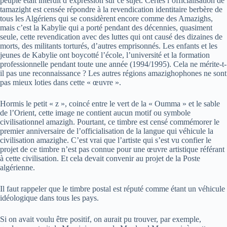
peuple était interdit d’expression sur ce sujet. Certes l’officialisation de
tamazight est censée répondre à la revendication identitaire berbère de
tous les Algériens qui se considèrent encore comme des Amazighs,
mais c’est la Kabylie qui a porté pendant des décennies, quasiment
seule, cette revendication avec des luttes qui ont causé des dizaines de
morts, des militants torturés, d’autres emprisonnés. Les enfants et les
jeunes de Kabylie ont boycotté l’école, l’université et la formation
professionnelle pendant toute une année (1994/1995). Cela ne mérite-t-
il pas une reconnaissance ? Les autres régions amazighophones ne sont
pas mieux loties dans cette « œuvre ».
Hormis le petit « z », coincé entre le vert de la « Oumma » et le sable
de l’Orient, cette image ne contient aucun motif ou symbole
civilisationnel amazigh. Pourtant, ce timbre est censé commémorer le
premier anniversaire de l’officialisation de la langue qui véhicule la
civilisation amazighe. C’est vrai que l’artiste qui s’est vu confier le
projet de ce timbre n’est pas connue pour une œuvre artistique référant
à cette civilisation. Et cela devait convenir au projet de la Poste
algérienne.
Il faut rappeler que le timbre postal est réputé comme étant un véhicule
idéologique dans tous les pays.
Si on avait voulu être positif, on aurait pu trouver, par exemple,