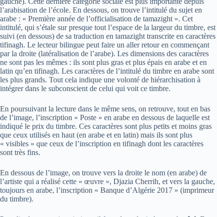
gauche). Cette dernière catégorie sociale est plus importante depuis
l’arabisation de l’école. En dessous, on trouve l’intitulé du sujet en
arabe : « Première année de l’officialisation de tamazight ». Cet
intitulé, qui s’étale sur presque tout l’espace de la largeur du timbre, est
suivi (en dessous) de sa traduction en tamazight transcrite en caractères
tifinagh. Le lecteur bilingue peut faire un aller retour en commençant
par la droite (latéralisation de l’arabe). Les dimensions des caractères
ne sont pas les mêmes : ils sont plus gras et plus épais en arabe et en
latin qu’en tifinagh. Les caractères de l’intitulé du timbre en arabe sont
les plus grands. Tout cela indique une volonté de hiérarchisation à
intégrer dans le subconscient de celui qui voit ce timbre.
En poursuivant la lecture dans le même sens, on retrouve, tout en bas
de l’image, l’inscription « Poste » en arabe en dessous de laquelle est
indiqué le prix du timbre. Ces caractères sont plus petits et moins gras
que ceux utilisés en haut (en arabe et en latin) mais ils sont plus
« visibles » que ceux de l’inscription en tifinagh dont les caractères
sont très fins.
En dessous de l’image, on trouve vers la droite le nom (en arabe) de
l’artiste qui a réalisé cette « œuvre », Djazia Cherrih, et vers la gauche,
toujours en arabe, l’inscription « Banque d’Algérie 2017 » (imprimeur
du timbre).