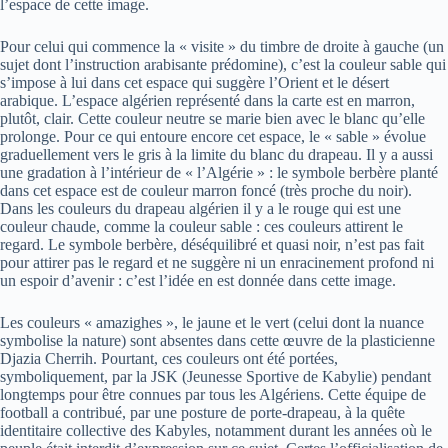
l’espace de cette image.
Pour celui qui commence la « visite » du timbre de droite à gauche (un
sujet dont l’instruction arabisante prédomine), c’est la couleur sable qui
s’impose à lui dans cet espace qui suggère l’Orient et le désert
arabique. L’espace algérien représenté dans la carte est en marron,
plutôt, clair. Cette couleur neutre se marie bien avec le blanc qu’elle
prolonge. Pour ce qui entoure encore cet espace, le « sable » évolue
graduellement vers le gris à la limite du blanc du drapeau. Il y a aussi
une gradation à l’intérieur de « l’Algérie » : le symbole berbère planté
dans cet espace est de couleur marron foncé (très proche du noir).
Dans les couleurs du drapeau algérien il y a le rouge qui est une
couleur chaude, comme la couleur sable : ces couleurs attirent le
regard. Le symbole berbère, déséquilibré et quasi noir, n’est pas fait
pour attirer pas le regard et ne suggère ni un enracinement profond ni
un espoir d’avenir : c’est l’idée en est donnée dans cette image.
Les couleurs « amazighes », le jaune et le vert (celui dont la nuance
symbolise la nature) sont absentes dans cette œuvre de la plasticienne
Djazia Cherrih. Pourtant, ces couleurs ont été portées,
symboliquement, par la JSK (Jeunesse Sportive de Kabylie) pendant
longtemps pour être connues par tous les Algériens. Cette équipe de
football a contribué, par une posture de porte-drapeau, à la quête
identitaire collective des Kabyles, notamment durant les années où le