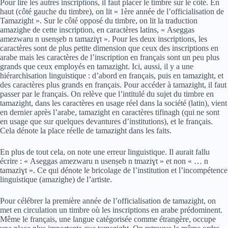
Pour lire les autres inscriptions, il faut placer le timbre sur le côté. En
haut (côté gauche du timbre), on lit « 1ère année de l’officialisation de
Tamazight ». Sur le côté opposé du timbre, on lit la traduction
amazighe de cette inscription, en caractères latins, « Aseggas
amezwaru n usenṣeb n tamaziɣt ». Pour les deux inscriptions, les
caractères sont de plus petite dimension que ceux des inscriptions en
arabe mais les caractères de l’inscription en français sont un peu plus
grands que ceux employés en tamazight. Ici, aussi, il y a une
hiérarchisation linguistique : d’abord en français, puis en tamazight, et
des caractères plus grands en français. Pour accéder à tamazight, il faut
passer par le français. On relève que l’intitulé du sujet du timbre en
tamazight, dans les caractères en usage réel dans la société (latin), vient
en dernier après l’arabe, tamazight en caractères tifinagh (qui ne sont
en usage que sur quelques devantures d’institutions), et le français.
Cela dénote la place réelle de tamazight dans les faits.
En plus de tout cela, on note une erreur linguistique. Il aurait fallu
écrire : « Aseggas amezwaru n usenṣeb n tmaziɣt » et non « … n
tamaziɣt ». Ce qui dénote le bricolage de l’institution et l’incompétence
linguistique (amazighe) de l’artiste.
Pour célébrer la première année de l’officialisation de tamazight, on
met en circulation un timbre où les inscriptions en arabe prédominent.
Même le français, une langue catégorisée comme étrangère, occupe