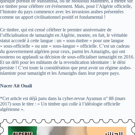
quelque portrait de Massinissa, ou de Mouloud Mammeri, à mettre sur
ce timbre pour célébrer cet événement. Mais, pour l’Algérie officielle,
l’histoire du pays commence avec les invasions arabes présentées
comme un apport civilisationnel positif et fondamental !
Ce timbre, qui est censé célébrer le premier anniversaire de
l’officialisation de tamazight en Algérie, montre, en fait, le véritable
statut accordé à cette langue : un « sous-timbre » pour une langue
« sous-officielle » ou une « sous-langue » officielle. C’est un cadeau
du gouvernement algérien pour ceux, parmi les Amazighs, qui ont
soutenu ou applaudi sa décision de sous-officialiser tamazight en 2016.
Et un défi pour les militants de la revendication identitaire : le déni
persiste ! C’est toute la considération que peut avoir un régime arabo-
islamiste pour tamazight et les Amazighs dans leur propre pays.
Nacer Aït Ouali
*Cet article est déjà paru dans la cyber-revue Ayamun n° 88 (mars
2017) sous le titre : « Un timbre qui colle à l’idéologie officielle
algérienne ».