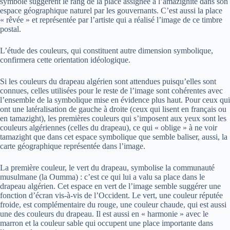
symbole suggèrent le rang de la place assignée à l’amazighité dans son
espace géographique naturel par les gouvernants. C’est aussi la place
« rêvée » et représentée par l’artiste qui a réalisé l’image de ce timbre
postal.
L’étude des couleurs, qui constituent autre dimension symbolique,
confirmera cette orientation idéologique.
Si les couleurs du drapeau algérien sont attendues puisqu’elles sont
connues, celles utilisées pour le reste de l’image sont cohérentes avec
l’ensemble de la symbolique mise en évidence plus haut. Pour ceux qui
ont une latéralisation de gauche à droite (ceux qui lisent en français ou
en tamazight), les premières couleurs qui s’imposent aux yeux sont les
couleurs algériennes (celles du drapeau), ce qui « oblige » à ne voir
tamazight que dans cet espace symbolique que semble baliser, aussi, la
carte géographique représentée dans l’image.
La première couleur, le vert du drapeau, symbolise la communauté
musulmane (la Oumma) : c’est ce qui lui a valu sa place dans le
drapeau algérien. Cet espace en vert de l’image semble suggérer une
fonction d’écran vis-à-vis de l’Occident. Le vert, une couleur réputée
froide, est complémentaire du rouge, une couleur chaude, qui est aussi
une des couleurs du drapeau. Il est aussi en « harmonie » avec le
marron et la couleur sable qui occupent une place importante dans