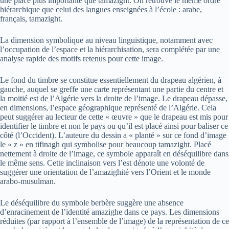
une place plus importante que tamazight. On retrouve le même ordre
hiérarchique que celui des langues enseignées à l’école : arabe,
français, tamazight.
La dimension symbolique au niveau linguistique, notamment avec
l’occupation de l’espace et la hiérarchisation, sera complétée par une
analyse rapide des motifs retenus pour cette image.
Le fond du timbre se constitue essentiellement du drapeau algérien, à
gauche, auquel se greffe une carte représentant une partie du centre et
la moitié est de l’Algérie vers la droite de l’image. Le drapeau dépasse,
en dimensions, l’espace géographique représenté de l’Algérie. Cela
peut suggérer au lecteur de cette « œuvre » que le drapeau est mis pour
identifier le timbre et non le pays ou qu’il est placé ainsi pour baliser ce
côté (l’Occident). L’auteure du dessin a « planté » sur ce fond d’image
le « z » en tifinagh qui symbolise pour beaucoup tamazight. Placé
nettement à droite de l’image, ce symbole apparaît en déséquilibre dans
le même sens. Cette inclinaison vers l’est dénote une volonté de
suggérer une orientation de l’amazighité vers l’Orient et le monde
arabo-musulman.
Le déséquilibre du symbole berbère suggère une absence
d’enracinement de l’identité amazighe dans ce pays. Les dimensions
réduites (par rapport à l’ensemble de l’image) de la représentation de ce