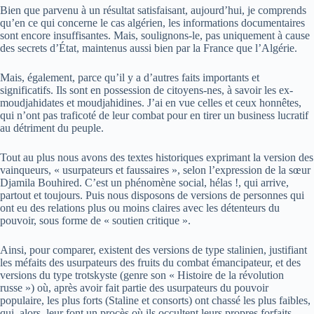
Bien que parvenu à un résultat satisfaisant, aujourd’hui, je comprends
qu’en ce qui concerne le cas algérien, les informations documentaires
sont encore insuffisantes. Mais, soulignons-le, pas uniquement à cause
des secrets d’État, maintenus aussi bien par la France que l’Algérie.
Mais, également, parce qu’il y a d’autres faits importants et
significatifs. Ils sont en possession de citoyens-nes, à savoir les ex-
moudjahidates et moudjahidines. J’ai en vue celles et ceux honnêtes,
qui n’ont pas traficoté de leur combat pour en tirer un business lucratif
au détriment du peuple.
Tout au plus nous avons des textes historiques exprimant la version des
vainqueurs, « usurpateurs et faussaires », selon l’expression de la sœur
Djamila Bouhired. C’est un phénomène social, hélas !, qui arrive,
partout et toujours. Puis nous disposons de versions de personnes qui
ont eu des relations plus ou moins claires avec les détenteurs du
pouvoir, sous forme de « soutien critique ».
Ainsi, pour comparer, existent des versions de type stalinien, justifiant
les méfaits des usurpateurs des fruits du combat émancipateur, et des
versions du type trotskyste (genre son « Histoire de la révolution
russe ») où, après avoir fait partie des usurpateurs du pouvoir
populaire, les plus forts (Staline et consorts) ont chassé les plus faibles,
qui, alors, leur font un procès où ils occultent leurs propres forfaits.