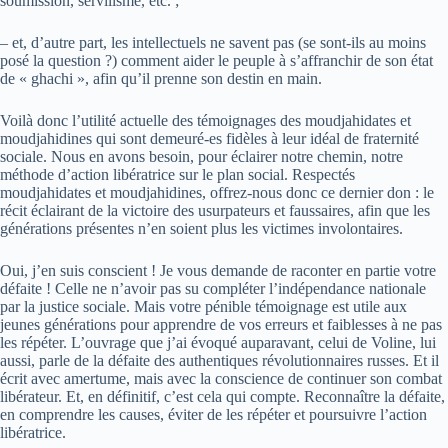
soumission, servilisme, etc. ;
– et, d’autre part, les intellectuels ne savent pas (se sont-ils au moins
posé la question ?) comment aider le peuple à s’affranchir de son état
de « ghachi », afin qu’il prenne son destin en main.
Voilà donc l’utilité actuelle des témoignages des moudjahidates et
moudjahidines qui sont demeuré-es fidèles à leur idéal de fraternité
sociale. Nous en avons besoin, pour éclairer notre chemin, notre
méthode d’action libératrice sur le plan social. Respectés
moudjahidates et moudjahidines, offrez-nous donc ce dernier don : le
récit éclairant de la victoire des usurpateurs et faussaires, afin que les
générations présentes n’en soient plus les victimes involontaires.
Oui, j’en suis conscient ! Je vous demande de raconter en partie votre
défaite ! Celle ne n’avoir pas su compléter l’indépendance nationale
par la justice sociale. Mais votre pénible témoignage est utile aux
jeunes générations pour apprendre de vos erreurs et faiblesses à ne pas
les répéter. L’ouvrage que j’ai évoqué auparavant, celui de Voline, lui
aussi, parle de la défaite des authentiques révolutionnaires russes. Et il
écrit avec amertume, mais avec la conscience de continuer son combat
libérateur. Et, en définitif, c’est cela qui compte. Reconnaître la défaite,
en comprendre les causes, éviter de les répéter et poursuivre l’action
libératrice.