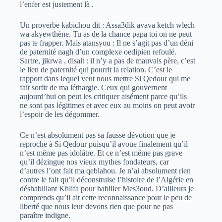
l’enfer est justement là .
Un proverbe kabichou dit : Assa3dik avava ketch wlech
wa akyewthène. Tu as de la chance papa toi on ne peut
pas te frapper. Mais atansyou : Il ne s’agit pas d’un déni
de paternité nagh d’un complexe oedipien refoulé.
Sartre, jikrwa , disait : il n’y a pas de mauvais père, c’est
le lien de paternité qui pourrit la relation. C’est le
rapport dans lequel veut nous mettre Si Qedour qui me
fait sortir de ma léthargie. Ceux qui gouvernent
aujourd’hui on peut les critiquer aisément parce qu’ils
ne sont pas légitimes et avec eux au moins on peut avoir
l’espoir de les dégommer.
Ce n’est absolument pas sa fausse dévotion que je
reproche à Si Qedour puisqu’il avoue finalement qu’il
n’est même pas idolâtre. Et ce n’est même pas grave
qu’il dézingue nos vieux mythes fondateurs, car
d’autres l’ont fait ma qeblahou. Je n’ai absolument rien
contre le fait qu’il déconstruise l’histoire de l’Algérie en
déshabillant Khlifa pour habiller Mes3oud. D’ailleurs je
comprends qu’il ait cette reconnaissance pour le peu de
liberté que nous leur devons rien que pour ne pas
paraître indigne.