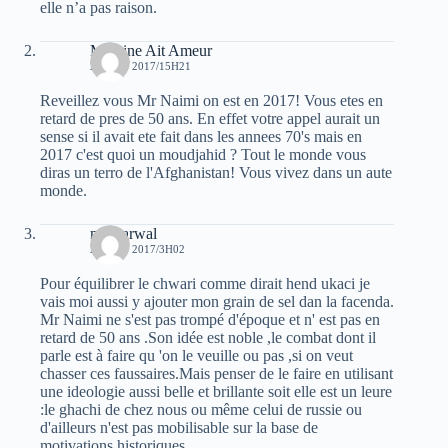
elle n’a pas raison.
Massine Ait Ameur
28 JUIN 2017/15H21
Reveillez vous Mr Naimi on est en 2017! Vous etes en
retard de pres de 50 ans. En effet votre appel aurait un
sense si il avait ete fait dans les annees 70's mais en
2017 c'est quoi un moudjahid ? Tout le monde vous
diras un terro de l'Afghanistan! Vous vivez dans un aute
monde.
moh arwal
29 JUIN 2017/3H02
Pour équilibrer le chwari comme dirait hend ukaci je
vais moi aussi y ajouter mon grain de sel dan la facenda.
Mr Naimi ne s'est pas trompé d'époque et n' est pas en
retard de 50 ans .Son idée est noble ,le combat dont il
parle est à faire qu 'on le veuille ou pas ,si on veut
chasser ces faussaires.Mais penser de le faire en utilisant
une ideologie aussi belle et brillante soit elle est un leure
:le ghachi de chez nous ou même celui de russie ou
d'ailleurs n'est pas mobilisable sur la base de
motivations historiques .