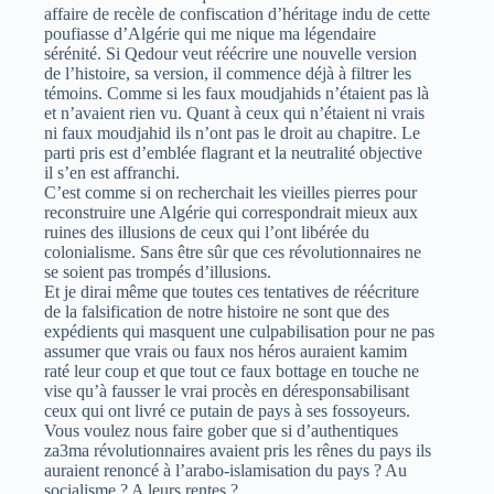
affaire de recèle de confiscation d’héritage indu de cette
poufiasse d’Algérie qui me nique ma légendaire
sérénité. Si Qedour veut réécrire une nouvelle version
de l’histoire, sa version, il commence déjà à filtrer les
témoins. Comme si les faux moudjahids n’étaient pas là
et n’avaient rien vu. Quant à ceux qui n’étaient ni vrais
ni faux moudjahid ils n’ont pas le droit au chapitre. Le
parti pris est d’emblée flagrant et la neutralité objective
il s’en est affranchi.
C’est comme si on recherchait les vieilles pierres pour
reconstruire une Algérie qui correspondrait mieux aux
ruines des illusions de ceux qui l’ont libérée du
colonialisme. Sans être sûr que ces révolutionnaires ne
se soient pas trompés d’illusions.
Et je dirai même que toutes ces tentatives de réécriture
de la falsification de notre histoire ne sont que des
expédients qui masquent une culpabilisation pour ne pas
assumer que vrais ou faux nos héros auraient kamim
raté leur coup et que tout ce faux bottage en touche ne
vise qu’à fausser le vrai procès en déresponsabilisant
ceux qui ont livré ce putain de pays à ses fossoyeurs.
Vous voulez nous faire gober que si d’authentiques
za3ma révolutionnaires avaient pris les rênes du pays ils
auraient renoncé à l’arabo-islamisation du pays ? Au
socialisme ? A leurs rentes ?