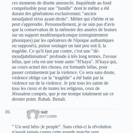
ces moments de disette annoncée. Inquiétude au fond
comprénsible pour une "famille" dont le métier a été
durant des générations exclusivemnt; "ancien
moudjahed et/ou ayant droits". Métier qui s'hérite et ne
peut s'apprendre. Personnellement, je ne suis pas d'avis
que la conservation de la mémoire des années de braises
sur un support modèrnequelconque (enregistrement
phoniques) par les opérateurs de l'époque authantiques
ou supposés), puisse soulager un tant peu soit il, la
tragédie. Ce qu'il faut par contre, c'est une "dé-
moudjahdinisation" profonde à très long termes. J'avoue
hélas, que cela est une toute autre "H'kaya". H'kaya qui,
au cours actuel des choses, est formatée hélas, pour
passer certainement par la violence. Ce sera sans doute,
violence oblige car la "tragédie" a été batie par la
violence sur de la violence. Je prie tous les saints de
tous les cieux et de toutes les religions, ceux de
Jérusalem compris, que je me trompe totalement sur ce
dernier point. Rabah. Benali.
deradji nair
29 JUIN 2017/22H09
" Un seul héro ;le peuple". Sans celui-ci la révolution
n'aurait jamais connu cette grande marche vers