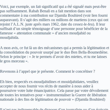
Voici, par exemple, un fait significatif qui a été signalé mais peut-être
pas suffisamment. Rabah Benali en a fait mention dans son
commentaire à ma contribution sur Djamila Bouhired (voir lien fourni
auparavant). Il s’agit des milliers ou millions de martiens (ceux qui ont
rejoint l’A.L.N. juste après mars 1962, date du cessez-le-feu). Il leur
suffisait d’un simple témoignage d’une personne pour bénéficier de la
fameuse « attestation communale » d’ancien moudjahid ou
moudjahida.
A mon avis, ce fut là un des mécanismes qui a permis la légitimation et
la consolidation du pouvoir usurpé par le duo Ben Bella-Boumediène.
Selon le principe : « Je te permets d’avoir des miettes, et tu me laisses
le gros morceau ».
Revenons à l’appel que je présente. Comment le concrétiser ?
Eh bien, respectés ex-moudjahidines et mouidjahidates, veuillez
accepter de nous fournir vos récits de manière à nous aider à
poursuivre votre lutte émancipatrice. Cela passe par votre dévoilement
de toutes les tentatives pour « instrumentaliser la Guerre de libération
nationale à des fins de légitimation de pouvoir » (Djamila Bouhired)
Il n’est pas indispensable de disposer d’un journaliste ou d’un écrivain