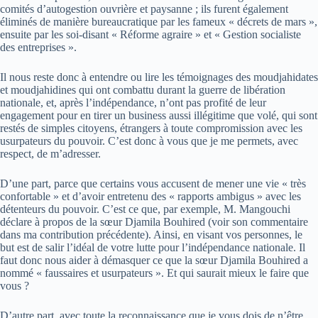
comités d’autogestion ouvrière et paysanne ; ils furent également
éliminés de manière bureaucratique par les fameux « décrets de mars »,
ensuite par les soi-disant « Réforme agraire » et « Gestion socialiste
des entreprises ».
Il nous reste donc à entendre ou lire les témoignages des moudjahidates
et moudjahidines qui ont combattu durant la guerre de libération
nationale, et, après l’indépendance, n’ont pas profité de leur
engagement pour en tirer un business aussi illégitime que volé, qui sont
restés de simples citoyens, étrangers à toute compromission avec les
usurpateurs du pouvoir. C’est donc à vous que je me permets, avec
respect, de m’adresser.
D’une part, parce que certains vous accusent de mener une vie « très
confortable » et d’avoir entretenu des « rapports ambigus » avec les
détenteurs du pouvoir. C’est ce que, par exemple, M. Mangouchi
déclare à propos de la sœur Djamila Bouhired (voir son commentaire
dans ma contribution précédente). Ainsi, en visant vos personnes, le
but est de salir l’idéal de votre lutte pour l’indépendance nationale. Il
faut donc nous aider à démasquer ce que la sœur Djamila Bouhired a
nommé « faussaires et usurpateurs ». Et qui saurait mieux le faire que
vous ?
D’autre part, avec toute la reconnaissance que je vous dois de n’être