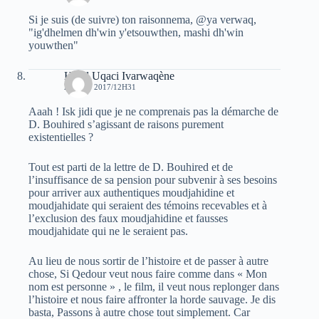
Si je suis (de suivre) ton raisonnema, @ya verwaq,
"ig'dhelmen dh'win y'etsouwthen, mashi dh'win
youwthen"
Hend Uqaci Ivarwaqène
29 JUIN 2017/12H31
Aaah ! Isk jidi que je ne comprenais pas la démarche de
D. Bouhired s’agissant de raisons purement
existentielles ?
Tout est parti de la lettre de D. Bouhired et de
l’insuffisance de sa pension pour subvenir à ses besoins
pour arriver aux authentiques moudjahidine et
moudjahidate qui seraient des témoins recevables et à
l’exclusion des faux moudjahidine et fausses
moudjahidate qui ne le seraient pas.
Au lieu de nous sortir de l’histoire et de passer à autre
chose, Si Qedour veut nous faire comme dans « Mon
nom est personne » , le film, il veut nous replonger dans
l’histoire et nous faire affronter la horde sauvage. Je dis
basta, Passons à autre chose tout simplement. Car