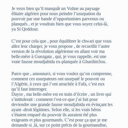
Je veux bien qu’il manquât un Voline au paysage
élitaire algérien pour nous peindre l’usurpation du
pouvoir par une bande d’opportunistes parvenus ou
planqués , et je voudrais bien que vous soyez celui-là,
ya Si Qeddour.
C’est pour cela que , pour équilibrer le chwari que vous
allez leur charger, je vous propose , de recueillir l’autre
version de la révolution algérienne en allant voir ma
belle-mère à Guezgata , qui, je vous rappelle, est une
vraie fausse moudjahida ex-planquée à Ghardim3ou.
Parce que , amounavi, si vous voulez qu’on comprenne,
comment ces usurpateurs ont usurpaté le pouvoir ou
l’Algérie, à ceux qui l’ont arrachée à Fafa, c’est eux
qu’il faut interroger.
Dayor , ma belle-mère est en train d’écrire , un livre qui
s’intitulerait : comment t’est-ce-que j’ai fait pour
deviendre une grande fausse moudjahida en évinçant les
ayant -droit légitimes. Selon elle, si les vrais héros
s’étaient emparé du pouvoir ils auraient été plus
exigeants et plus gourmands. C’est pour ça que je me
demande si ,là, sur ce point précis de la gourmandise,