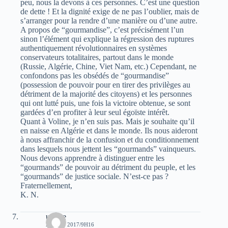
peu, nous la devons à ces personnes. C’est une question
de dette ! Et la dignité exige de ne pas l’oublier, mais de
s’arranger pour la rendre d’une manière ou d’une autre.
A propos de “gourmandise”, c’est précisément l’un
sinon l’élément qui explique la régression des ruptures
authentiquement révolutionnaires en systèmes
conservateurs totalitaires, partout dans le monde
(Russie, Algérie, Chine, Viet Nam, etc.) Cependant, ne
confondons pas les obsédés de “gourmandise”
(possession de pouvoir pour en tirer des privilèges au
détriment de la majorité des citoyens) et les personnes
qui ont lutté puis, une fois la victoire obtenue, se sont
gardées d’en profiter à leur seul égoïste intérêt.
Quant à Voline, je n’en suis pas. Mais je souhaite qu’il
en naisse en Algérie et dans le monde. Ils nous aideront
à nous affranchir de la confusion et du conditionnement
dans lesquels nous jettent les “gourmands” vainqueurs.
Nous devons apprendre à distinguer entre les
“gourmands” de pouvoir au détriment du peuple, et les
“gourmands” de justice sociale. N’est-ce pas ?
Fraternellement,
K. N.
urfane
29 JUIN 2017/9H16