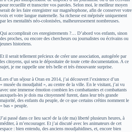
pour recueillir et transcrire vos paroles. Selon moi, le meilleur moyen
serait de les faire enregistrer sur magnétophone, afin de conserver votre
voix et votre langue maternelle. Sa richesse est méprisée uniquement
par les mentalités néo-colonisées, malheureusement nombreuses.
Qui accomplirait ces enregistrements ?… D’abord vos enfants, sinon
des proches, ou encore des chercheurs ou journalistes ou écrivains ou
jeunes historiens.
Et il serait tellement précieux de créer une association, autogérée par
les citoyens, qui sera le dépositaire de toute cette documentation. A ce
sujet, je me rappelle une très belle et très émouvante surprise.
Lors d’un séjour à Oran en 2014, j’ai découvert l’existence d’un
« musée du moudjahid », au centre de la ville. En le visitant, j’ai vu
avec une immense émotion combien les combattantes et combattants
auxquels-les je dois ma citoyenneté furent, dans leur très grande
majorité, des enfants du peuple, de ce que certains crétins nomment le
« bas » peuple.
J’ai passé dans ce lieu sacré de la (de ma) liberté plusieurs heures, à
méditer, à m’encourager. Et j’ai discuté avec les animateurs de cet
espace : bien entendu, des anciens moudjahidines, et, encore bien