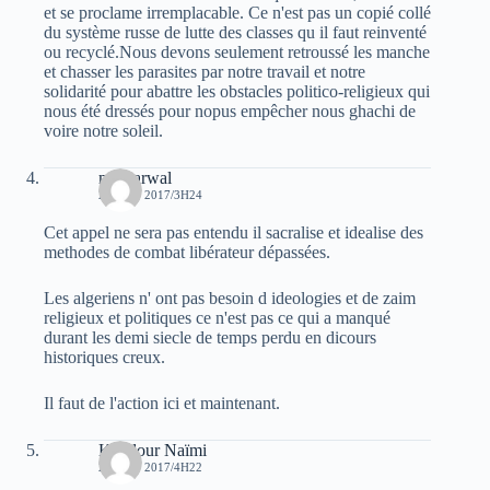
et se proclame irremplacable. Ce n'est pas un copié collé
du système russe de lutte des classes qu il faut reinventé
ou recyclé.Nous devons seulement retroussé les manche
et chasser les parasites par notre travail et notre
solidarité pour abattre les obstacles politico-religieux qui
nous été dressés pour nopus empêcher nous ghachi de
voire notre soleil.
moh arwal
29 JUIN 2017/3H24
Cet appel ne sera pas entendu il sacralise et idealise des
methodes de combat libérateur dépassées.
Les algeriens n' ont pas besoin d ideologies et de zaim
religieux et politiques ce n'est pas ce qui a manqué
durant les demi siecle de temps perdu en dicours
historiques creux.
Il faut de l'action ici et maintenant.
Kaddour Naïmi
29 JUIN 2017/4H22