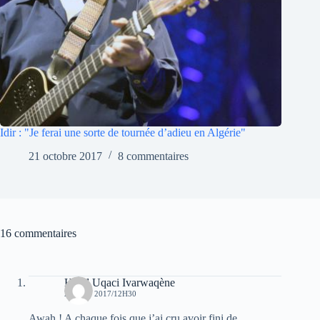
Idir : "Je ferai une sorte de tournée d’adieu en Algérie"
21 octobre 2017
8 commentaires
16 commentaires
Hend Uqaci Ivarwaqène
28 JUIN 2017/12H30
Awah ! A chaque fois que j’ai cru avoir fini de