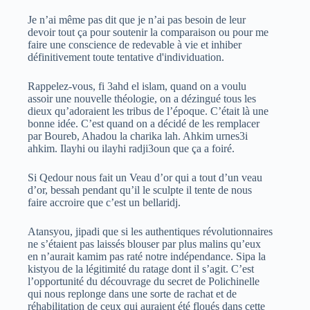
Je n’ai même pas dit que je n’ai pas besoin de leur
devoir tout ça pour soutenir la comparaison ou pour me
faire une conscience de redevable à vie et inhiber
définitivement toute tentative d'individuation.
Rappelez-vous, fi 3ahd el islam, quand on a voulu
assoir une nouvelle théologie, on a dézingué tous les
dieux qu’adoraient les tribus de l’époque. C’était là une
bonne idée. C’est quand on a décidé de les remplacer
par Boureb, Ahadou la charika lah. Ahkim urnes3i
ahkim. Ilayhi ou ilayhi radji3oun que ça a foiré.
Si Qedour nous fait un Veau d’or qui a tout d’un veau
d’or, bessah pendant qu’il le sculpte il tente de nous
faire accroire que c’est un bellaridj.
Atansyou, jipadi que si les authentiques révolutionnaires
ne s’étaient pas laissés blouser par plus malins qu’eux
en n’aurait kamim pas raté notre indépendance. Sipa la
kistyou de la légitimité du ratage dont il s’agit. C’est
l’opportunité du découvrage du secret de Polichinelle
qui nous replonge dans une sorte de rachat et de
réhabilitation de ceux qui auraient été floués dans cette