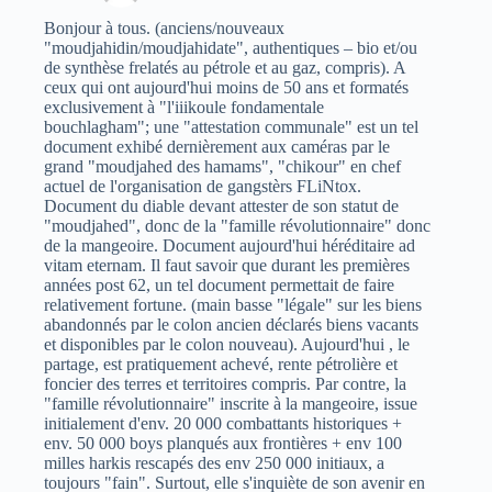
Bonjour à tous. (anciens/nouveaux
"moudjahidin/moudjahidate", authentiques – bio et/ou
de synthèse frelatés au pétrole et au gaz, compris). A
ceux qui ont aujourd'hui moins de 50 ans et formatés
exclusivement à "l'iiikoule fondamentale
bouchlagham"; une "attestation communale" est un tel
document exhibé dernièrement aux caméras par le
grand "moudjahed des hamams", "chikour" en chef
actuel de l'organisation de gangstèrs FLiNtox.
Document du diable devant attester de son statut de
"moudjahed", donc de la "famille révolutionnaire" donc
de la mangeoire. Document aujourd'hui héréditaire ad
vitam eternam. Il faut savoir que durant les premières
années post 62, un tel document permettait de faire
relativement fortune. (main basse "légale" sur les biens
abandonnés par le colon ancien déclarés biens vacants
et disponibles par le colon nouveau). Aujourd'hui , le
partage, est pratiquement achevé, rente pétrolière et
foncier des terres et territoires compris. Par contre, la
"famille révolutionnaire" inscrite à la mangeoire, issue
initialement d'env. 20 000 combattants historiques +
env. 50 000 boys planqués aux frontières + env 100
milles harkis rescapés des env 250 000 initiaux, a
toujours "fain". Surtout, elle s'inquiète de son avenir en