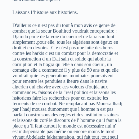
Laissons l 'histoire aux historiens.
D'ailleurs ce n est pas du tout à mon avis ce genre de
combat que la soeur Bouhired voudrait entreprendre :
Djamila parle de la voie du coeur et de la raison tout
simplement ,pour elle, tous les algériens sont égaux en
droit et en devoirs . C e n'est pas une lutte des heros
contre les harkis c est un combat pour la democratie et
la construction d un Etat sain et solide qui abolir la
corruption et la hogra qu 'elle a dans son coeur , un
comatqu elle a commencé il y plus de 50 ans et qu elle
voudrait quie les generations montnates poursuivent
pour emettre les pendules a lheure dans le navire
algerien qui chavire avec ces voleurs d'oujda aux
commandes. faisons de la "real politics et laissons les
hsitoriens faire les recherches pour en extraire les
ferments de ce combat. Ne remplacant pas Moussa lhadj
par l hadj moussa dumoment que l homme n est pas
parfait construisons des regles et des institutions saines
et laissons du coté le discours de l' homme qu il faut a la
place qu 'il faut cartout le monde est nöcessaire nul n'
est indispensable pas même ou encore moins le mort
vivant Abdelaziz fakhamatahou. qui fait tout ,tout seul