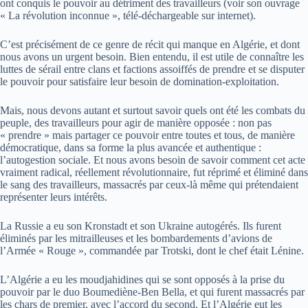
ont conquis le pouvoir au détriment des travailleurs (voir son ouvrage
« La révolution inconnue », télé-déchargeable sur internet).
C’est précisément de ce genre de récit qui manque en Algérie, et dont
nous avons un urgent besoin. Bien entendu, il est utile de connaître les
luttes de sérail entre clans et factions assoiffés de prendre et se disputer
le pouvoir pour satisfaire leur besoin de domination-exploitation.
Mais, nous devons autant et surtout savoir quels ont été les combats du
peuple, des travailleurs pour agir de manière opposée : non pas
« prendre » mais partager ce pouvoir entre toutes et tous, de manière
démocratique, dans sa forme la plus avancée et authentique :
l’autogestion sociale. Et nous avons besoin de savoir comment cet acte
vraiment radical, réellement révolutionnaire, fut réprimé et éliminé dans
le sang des travailleurs, massacrés par ceux-là même qui prétendaient
représenter leurs intérêts.
La Russie a eu son Kronstadt et son Ukraine autogérés. Ils furent
éliminés par les mitrailleuses et les bombardements d’avions de
l’Armée « Rouge », commandée par Trotski, dont le chef était Lénine.
L’Algérie a eu les moudjahidines qui se sont opposés à la prise du
pouvoir par le duo Boumediène-Ben Bella, et qui furent massacrés par
les chars de premier, avec l’accord du second. Et l’Algérie eut les