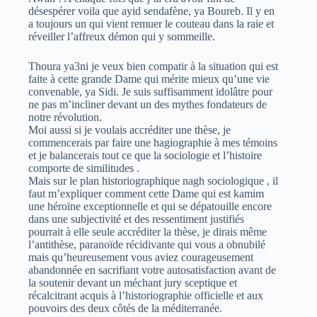
désespérer voila que ayid sendafène, ya Boureb. Il y en
a toujours un qui vient remuer le couteau dans la raie et
réveiller l’affreux démon qui y sommeille.
Thoura ya3ni je veux bien compatir à la situation qui est
faite à cette grande Dame qui mérite mieux qu’une vie
convenable, ya Sidi. Je suis suffisamment idolâtre pour
ne pas m’incliner devant un des mythes fondateurs de
notre révolution.
Moi aussi si je voulais accréditer une thèse, je
commencerais par faire une hagiographie à mes témoins
et je balancerais tout ce que la sociologie et l’histoire
comporte de similitudes .
Mais sur le plan historiographique nagh sociologique , il
faut m’expliquer comment cette Dame qui est kamim
une héroïne exceptionnelle et qui se dépatouille encore
dans une subjectivité et des ressentiment justifiés
pourrait à elle seule accréditer la thèse, je dirais même
l’antithèse, paranoïde récidivante qui vous a obnubilé
mais qu’heureusement vous aviez courageusement
abandonnée en sacrifiant votre autosatisfaction avant de
la soutenir devant un méchant jury sceptique et
récalcitrant acquis à l’historiographie officielle et aux
pouvoirs des deux côtés de la méditerranée.