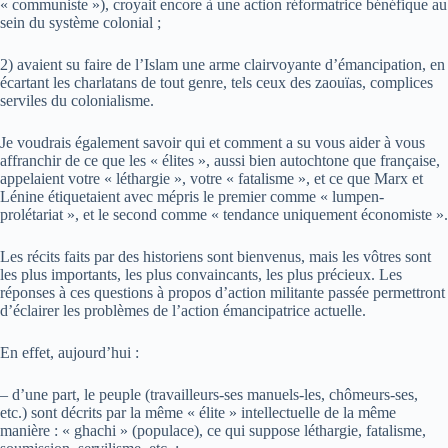
« communiste »), croyait encore à une action réformatrice bénéfique au
sein du système colonial ;
2) avaient su faire de l’Islam une arme clairvoyante d’émancipation, en
écartant les charlatans de tout genre, tels ceux des zaouïas, complices
serviles du colonialisme.
Je voudrais également savoir qui et comment a su vous aider à vous
affranchir de ce que les « élites », aussi bien autochtone que française,
appelaient votre « léthargie », votre « fatalisme », et ce que Marx et
Lénine étiquetaient avec mépris le premier comme « lumpen-
prolétariat », et le second comme « tendance uniquement économiste ».
Les récits faits par des historiens sont bienvenus, mais les vôtres sont
les plus importants, les plus convaincants, les plus précieux. Les
réponses à ces questions à propos d’action militante passée permettront
d’éclairer les problèmes de l’action émancipatrice actuelle.
En effet, aujourd’hui :
– d’une part, le peuple (travailleurs-ses manuels-les, chômeurs-ses,
etc.) sont décrits par la même « élite » intellectuelle de la même
manière : « ghachi » (populace), ce qui suppose léthargie, fatalisme,