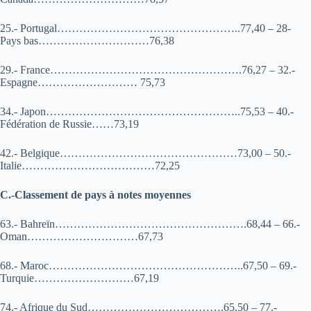
25.- Portugal…………………………………………..77,40 – 28-
Pays bas…………………………76,38
29.- France…………………………………………….76,27 – 32.-
Espagne……………………… 75,73
34.- Japon……………………………………………..75,53 – 40.-
Fédération de Russie……73,19
42.- Belgique…………………………………………73,00 – 50.-
Italie………………………………72,25
C.-Classement de pays à notes moyennes
63.- Bahreïn…………………………………………….68,44 – 66.-
Oman…………………………67,73
68.- Maroc……………………………………………..67,50 – 69.-
Turquie………………………67,19
74.- Afrique du Sud……………………………….65,50 – 77.-