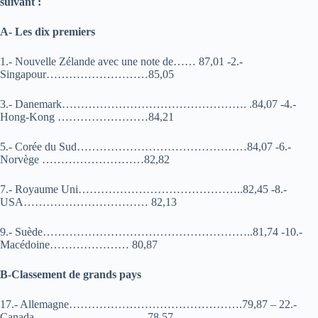
suivant :
A- Les dix premiers
1.- Nouvelle Zélande avec une note de…… 87,01 -2.-
Singapour………………………85,05
3.- Danemark…………………………………………. .84,07 -4.-
Hong-Kong ……………………84,21
5.- Corée du Sud………………………………………84,07 -6.-
Norvège ………………………82,82
7.- Royaume Uni……………………………………..82,45 -8.-
USA…………………………… 82,13
9.- Suède………………………………………………..81,74 -10.-
Macédoine………………… 80,87
B-Classement de grands pays
17.- Allemagne……………………………………….79,87 – 22.-
Canada…………………………78,57