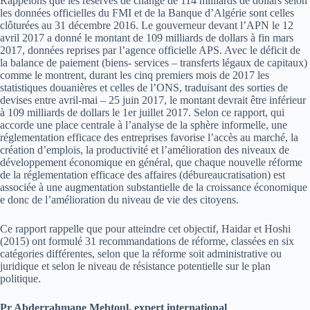
Rappelons que les réserves de change de 114 milliards de dollars selon
les données officielles du FMI et de la Banque d’Algérie sont celles
clôturées au 31 décembre 2016. Le gouverneur devant l’APN le 12
avril 2017 a donné le montant de 109 milliards de dollars à fin mars
2017, données reprises par l’agence officielle APS. Avec le déficit de
la balance de paiement (biens- services – transferts légaux de capitaux)
comme le montrent, durant les cinq premiers mois de 2017 les
statistiques douanières et celles de l’ONS, traduisant des sorties de
devises entre avril-mai – 25 juin 2017, le montant devrait être inférieur
à 109 milliards de dollars le 1er juillet 2017. Selon ce rapport, qui
accorde une place centrale à l’analyse de la sphère informelle, une
réglementation efficace des entreprises favorise l’accès au marché, la
création d’emplois, la productivité et l’amélioration des niveaux de
développement économique en général, que chaque nouvelle réforme
de la réglementation efficace des affaires (débureaucratisation) est
associée à une augmentation substantielle de la croissance économique
e donc de l’amélioration du niveau de vie des citoyens.
Ce rapport rappelle que pour atteindre cet objectif, Haidar et Hoshi
(2015) ont formulé 31 recommandations de réforme, classées en six
catégories différentes, selon que la réforme soit administrative ou
juridique et selon le niveau de résistance potentielle sur le plan
politique.
Pr Abderrahmane Mebtoul, expert international