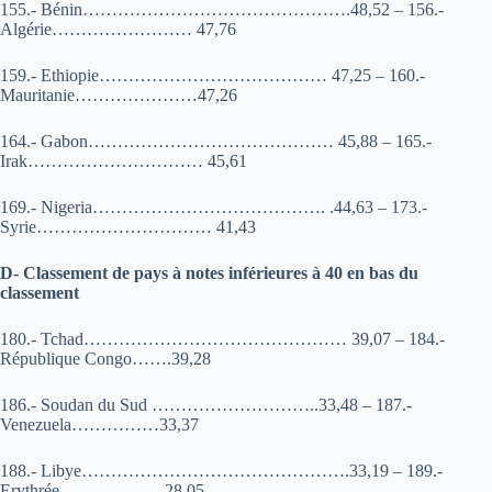
155.- Bénin……………………………………….48,52 – 156.-
Algérie…………………… 47,76
159.- Ethiopie………………………………… 47,25 – 160.-
Mauritanie…………………47,26
164.- Gabon…………………………………… 45,88 – 165.-
Irak………………………… 45,61
169.- Nigeria…………………………………. .44,63 – 173.-
Syrie………………………… 41,43
D- Classement de pays à notes inférieures à 40 en bas du
classement
180.- Tchad……………………………………… 39,07 – 184.-
République Congo…….39,28
186.- Soudan du Sud ………………………..33,48 – 187.-
Venezuela……………33,37
188.- Libye……………………………………….33,19 – 189.-
Erythrée………………28,05