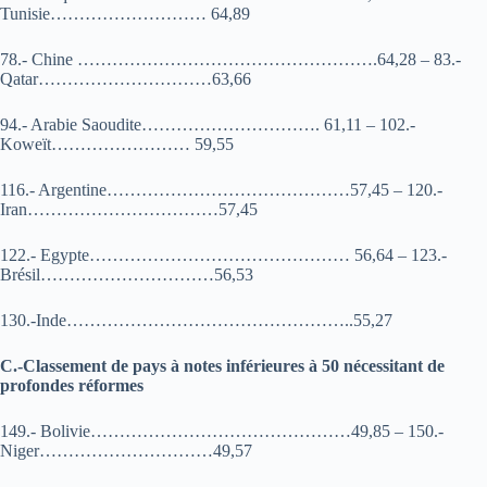
Tunisie……………………… 64,89
78.- Chine …………………………………………….64,28 – 83.-
Qatar…………………………63,66
94.- Arabie Saoudite…………………………. 61,11 – 102.-
Koweït…………………… 59,55
116.- Argentine……………………………………57,45 – 120.-
Iran……………………………57,45
122.- Egypte……………………………………… 56,64 – 123.-
Brésil…………………………56,53
130.-Inde…………………………………………..55,27
C.-Classement de pays à notes inférieures à 50 nécessitant de
profondes réformes
149.- Bolivie………………………………………49,85 – 150.-
Niger…………………………49,57