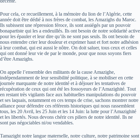
décente.
Pour cela, ce recueillement, à la mémoire du lion de l’Algérie, cette
année doit être dédié à nos frères de combat, les Amazighs du Maroc.
Ils subissent une répression féroce, ils sont assiégés par un pouvoir
bonapartiste qui les a endeuillés. Ils ont besoin de notre solidarité active
pour les épauler et leur dire qu’ils ne sont pas seuls. Ils ont besoin de
nous entendre crier leur douleur et exprimer haut et fort notre adhésion
à leur combat, qui est aussi le nôtre. On doit saluer, tous ceux et celles
qui ont donné leur vie de par le monde, pour que nous soyons fiers
d’être Amazighs.
On appelle l’ensemble des militants de la cause Amazighe,
indépendamment de leur sensibilité politique, à se mobiliser en cette
journée marquante de notre identité et à déjouer les tentatives de
récupération de ceux qui ont été les fossoyeurs de l’Amazighité. Tout
en restant très vigilants face aux habituelles manipulations du pouvoir
et ses laquais, notamment en ces temps de crise, sachons montrer notre
alliance pour défendre ces référents historiques qui nous rassemblent
tous, les 20 Avril, les 25 Juin et les 14 Juin: la lutte pour l’Amazighité
et les libertés. Nous devons chérir ces piliers de notre identité. Ils ne
sont pas négociables ni/ou vendables.
Tamazight notre langue maternelle, notre culture, notre patrimoine sont