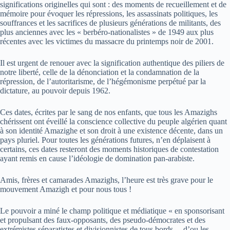
significations originelles qui sont : des moments de recueillement et de
mémoire pour évoquer les répressions, les assassinats politiques, les
souffrances et les sacrifices de plusieurs générations de militants, des
plus anciennes avec les « berbéro-nationalistes » de 1949 aux plus
récentes avec les victimes du massacre du printemps noir de 2001.
Il est urgent de renouer avec la signification authentique des piliers de
notre liberté, celle de la dénonciation et la condamnation de la
répression, de l’autoritarisme, de l’hégémonisme perpétué par la
dictature, au pouvoir depuis 1962.
Ces dates, écrites par le sang de nos enfants, que tous les Amazighs
chérissent ont éveillé la conscience collective du peuple algérien quant
à son identité Amazighe et son droit à une existence décente, dans un
pays pluriel. Pour toutes les générations futures, n’en déplaisent à
certains, ces dates resteront des moments historiques de contestation
ayant remis en cause l’idéologie de domination pan-arabiste.
Amis, frères et camarades Amazighs, l’heure est très grave pour le
mouvement Amazigh et pour nous tous !
Le pouvoir a miné le champ politique et médiatique « en sponsorisant
et propulsant des faux-opposants, des pseudo-démocrates et des
extrémistes séparatistes et divisionnistes de tous bords… d’ou les