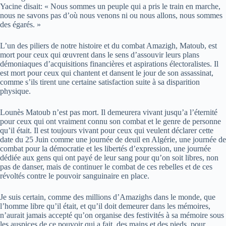
Yacine disait: « Nous sommes un peuple qui a pris le train en marche,
nous ne savons pas d’où nous venons ni ou nous allons, nous sommes
des égarés. »
L’un des piliers de notre histoire et du combat Amazigh, Matoub, est
mort pour ceux qui œuvrent dans le sens d’assouvir leurs plans
démoniaques d’acquisitions financières et aspirations électoralistes. Il
est mort pour ceux qui chantent et dansent le jour de son assassinat,
comme s’ils tirent une certaine satisfaction suite à sa disparition
physique.
Lounès Matoub n’est pas mort. Il demeurera vivant jusqu’a l’éternité
pour ceux qui ont vraiment connu son combat et le genre de personne
qu’il était. Il est toujours vivant pour ceux qui veulent déclarer cette
date du 25 Juin comme une journée de deuil en Algérie, une journée de
combat pour la démocratie et les libertés d’expression, une journée
dédiée aux gens qui ont payé de leur sang pour qu’on soit libres, non
pas de danser, mais de continuer le combat de ces rebelles et de ces
révoltés contre le pouvoir sanguinaire en place.
Je suis certain, comme des millions d’Amazighs dans le monde, que
l’homme libre qu’il était, et qu’il doit demeurer dans les mémoires,
n’aurait jamais accepté qu’on organise des festivités à sa mémoire sous
les auspices de ce pouvoir qui a fait, des mains et des pieds, pour