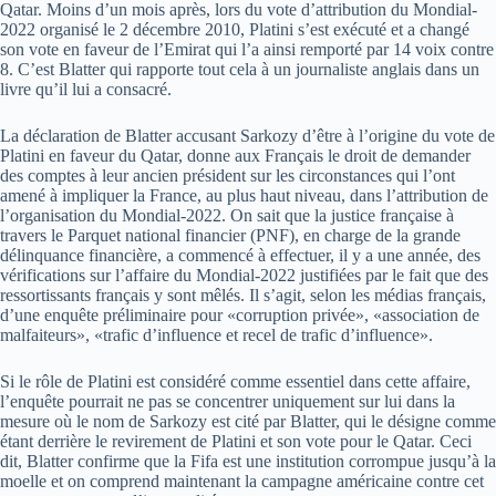
Qatar. Moins d’un mois après, lors du vote d’attribution du Mondial-
2022 organisé le 2 décembre 2010, Platini s’est exécuté et a changé
son vote en faveur de l’Emirat qui l’a ainsi remporté par 14 voix contre
8. C’est Blatter qui rapporte tout cela à un journaliste anglais dans un
livre qu’il lui a consacré.
La déclaration de Blatter accusant Sarkozy d’être à l’origine du vote de
Platini en faveur du Qatar, donne aux Français le droit de demander
des comptes à leur ancien président sur les circonstances qui l’ont
amené à impliquer la France, au plus haut niveau, dans l’attribution de
l’organisation du Mondial-2022. On sait que la justice française à
travers le Parquet national financier (PNF), en charge de la grande
délinquance financière, a commencé à effectuer, il y a une année, des
vérifications sur l’affaire du Mondial-2022 justifiées par le fait que des
ressortissants français y sont mêlés. Il s’agit, selon les médias français,
d’une enquête préliminaire pour «corruption privée», «association de
malfaiteurs», «trafic d’influence et recel de trafic d’influence».
Si le rôle de Platini est considéré comme essentiel dans cette affaire,
l’enquête pourrait ne pas se concentrer uniquement sur lui dans la
mesure où le nom de Sarkozy est cité par Blatter, qui le désigne comme
étant derrière le revirement de Platini et son vote pour le Qatar. Ceci
dit, Blatter confirme que la Fifa est une institution corrompue jusqu’à la
moelle et on comprend maintenant la campagne américaine contre cet