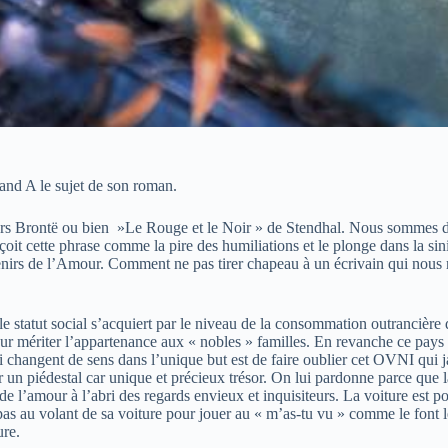
rand A le sujet de son roman.
s Brontë ou bien »Le Rouge et le Noir » de Stendhal. Nous sommes dan
 reçoit cette phrase comme la pire des humiliations et le plonge dans la 
venirs de l’Amour. Comment ne pas tirer chapeau à un écrivain qui nous 
le statut social s’acquiert par le niveau de la consommation outrancièr
r mériter l’appartenance aux « nobles » familles. En revanche ce pays qu
i changent de sens dans l’unique but est de faire oublier cet OVNI qui j
r un piédestal car unique et précieux trésor. On lui pardonne parce que 
 de l’amour à l’abri des regards envieux et inquisiteurs. La voiture est
as au volant de sa voiture pour jouer au « m’as-tu vu » comme le font les
ure.