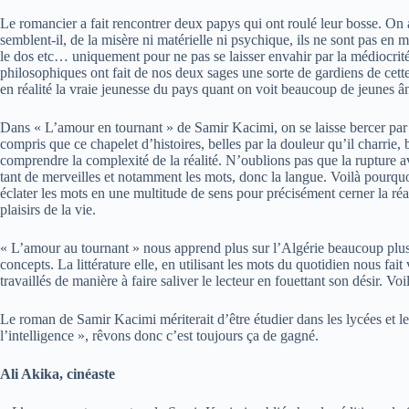
Le romancier a fait rencontrer deux papys qui ont roulé leur bosse. On as
semblent-il, de la misère ni matérielle ni psychique, ils ne sont pas en 
le dos etc… uniquement pour ne pas se laisser envahir par la médiocrité 
philosophiques ont fait de nos deux sages une sorte de gardiens de cett
en réalité la vraie jeunesse du pays quant on voit beaucoup de jeunes ân
Dans « L’amour en tournant » de Samir Kacimi, on se laisse bercer par 
compris que ce chapelet d’histoires, belles par la douleur qu’il charrie, 
comprendre la complexité de la réalité. N’oublions pas que la rupture ave
tant de merveilles et notamment les mots, donc la langue. Voilà pourquoi
éclater les mots en une multitude de sens pour précisément cerner la ré
plaisirs de la vie.
« L’amour au tournant » nous apprend plus sur l’Algérie beaucoup plus 
concepts. La littérature elle, en utilisant les mots du quotidien nous fait 
travaillés de manière à faire saliver le lecteur en fouettant son désir. Voi
Le roman de Samir Kacimi mériterait d’être étudier dans les lycées et l
l’intelligence », rêvons donc c’est toujours ça de gagné.
Ali Akika, cinéaste