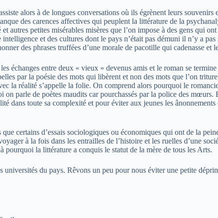
siste alors à de longues conversations où ils égrènent leurs souvenirs et
manque des carences affectives qui peuplent la littérature de la psychana
et autres petites misérables misères que l’on impose à des gens qui ont 
e intelligence et des cultures dont le pays n’était pas démuni il n’y a 
onner des phrases truffées d’une morale de pacotille qui cadenasse et le
les échanges entre deux « vieux » devenus amis et le roman se termine p
belles par la poésie des mots qui libèrent et non des mots que l’on tritur
c la réalité s’appelle la folie. On comprend alors pourquoi le romancier 
 on parle de poètes maudits car pourchassés par la police des mœurs. Eh 
alité dans toute sa complexité et pour éviter aux jeunes les ânonnements
que certains d’essais sociologiques ou économiques qui ont de la peine 
voyager à la fois dans les entrailles de l’histoire et les ruelles d’une soc
là pourquoi la littérature a conquis le statut de la mère de tous les Arts.
es universités du pays. Rêvons un peu pour nous éviter une petite déprim