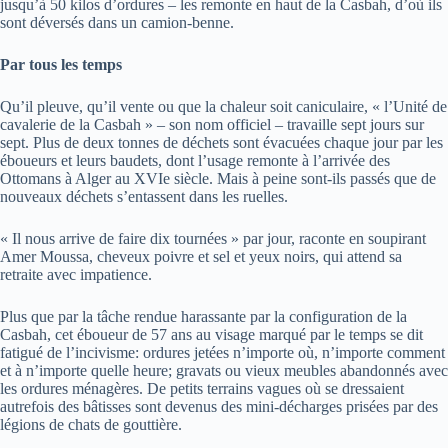
jusqu’à 50 kilos d’ordures – les remonte en haut de la Casbah, d’où ils
sont déversés dans un camion-benne.
Par tous les temps
Qu’il pleuve, qu’il vente ou que la chaleur soit caniculaire, « l’Unité de
cavalerie de la Casbah » – son nom officiel – travaille sept jours sur
sept. Plus de deux tonnes de déchets sont évacuées chaque jour par les
éboueurs et leurs baudets, dont l’usage remonte à l’arrivée des
Ottomans à Alger au XVIe siècle. Mais à peine sont-ils passés que de
nouveaux déchets s’entassent dans les ruelles.
« Il nous arrive de faire dix tournées » par jour, raconte en soupirant
Amer Moussa, cheveux poivre et sel et yeux noirs, qui attend sa
retraite avec impatience.
Plus que par la tâche rendue harassante par la configuration de la
Casbah, cet éboueur de 57 ans au visage marqué par le temps se dit
fatigué de l’incivisme: ordures jetées n’importe où, n’importe comment
et à n’importe quelle heure; gravats ou vieux meubles abandonnés avec
les ordures ménagères. De petits terrains vagues où se dressaient
autrefois des bâtisses sont devenus des mini-décharges prisées par des
légions de chats de gouttière.