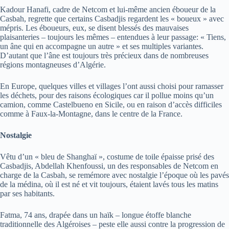
Kadour Hanafi, cadre de Netcom et lui-même ancien éboueur de la
Casbah, regrette que certains Casbadjis regardent les « boueux » avec
mépris. Les éboueurs, eux, se disent blessés des mauvaises
plaisanteries – toujours les mêmes – entendues à leur passage: « Tiens,
un âne qui en accompagne un autre » et ses multiples variantes.
D’autant que l’âne est toujours très précieux dans de nombreuses
régions montagneuses d’Algérie.
En Europe, quelques villes et villages l’ont aussi choisi pour ramasser
les déchets, pour des raisons écologiques car il pollue moins qu’un
camion, comme Castelbueno en Sicile, ou en raison d’accès difficiles
comme à Faux-la-Montagne, dans le centre de la France.
Nostalgie
Vêtu d’un « bleu de Shanghaï », costume de toile épaisse prisé des
Casbadjis, Abdellah Khenfoussi, un des responsables de Netcom en
charge de la Casbah, se remémore avec nostalgie l’époque où les pavés
de la médina, où il est né et vit toujours, étaient lavés tous les matins
par ses habitants.
Fatma, 74 ans, drapée dans un haïk – longue étoffe blanche
traditionnelle des Algéroises – peste elle aussi contre la progression de