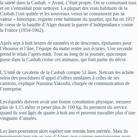
la saleté dans la Casbah. « Avant, c’était propre. On se connaissait tous
et on s’entraidait pour nettoyer. La plupart des vrais habitants de la
Casbah l’ont quittée et les nouveaux venus ne connaissent pas sa
valeur » historique, regrette cette habitante du quartier, qui fut en 1957
le coeur de la bataille d’Alger durant la guerre d’indépendance contre
la France (1954-1962).
Après sept à huit heures de montées et de descentes, épuisantes pour
l’éboueur et l’âne, l’équipe du matin rentre aux écuries. Une seconde
prend le relais l’après-midi. Tout au long de la journée, quiconque
passe dans la Casbah croise ces animaux, qui font partie du décor.
L’Unité de cavalerie de la Casbah compte 52 ânes. Netcom les achète
selon des procédures d’appel d’offres similaires à celles de ses
camions, explique Nassima Yakoubi, chargée de communication de
l’entreprise.
Les équidés doivent avoir une bonne constitution physique, mesurer
plus de 1,15 mètre et peser plus de 100 kg. Ils prennent du service
quand ils sont âgés de quatre à huit ans et peuvent travailler plus d’une
vingtaine d’années.
Les ânes pourraient alors espérer une retraite bien méritée. Mais ils
termineront leur vie au zoo d’Alger: non comme pensionnaires mais