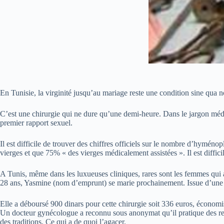
En Tunisie, la virginité jusqu’au mariage reste une condition sine qua 
C’est une chirurgie qui ne dure qu’une demi-heure. Dans le jargon médic
premier rapport sexuel.
Il est difficile de trouver des chiffres officiels sur le nombre d’hymé
vierges et que 75% « des vierges médicalement assistées ». Il est diffici
A Tunis, même dans les luxueuses cliniques, rares sont les femmes qui ac
28 ans, Yasmine (nom d’emprunt) se marie prochainement. Issue d’une fami
Elle a déboursé 900 dinars pour cette chirurgie soit 336 euros, économisé
Un docteur gynécologue a reconnu sous anonymat qu’il pratique des rec
des traditions. Ce qui a de quoi l’agacer.