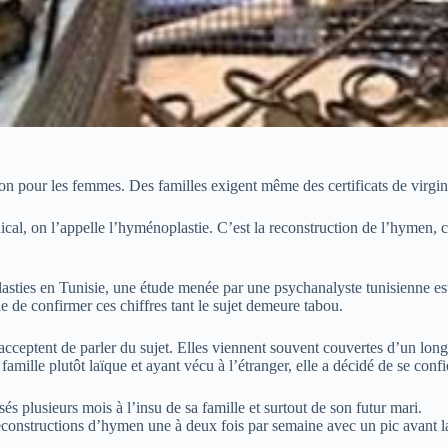
non pour les femmes. Des familles exigent même des certificats de virgin
al, on l’appelle l’hyménoplastie. C’est la reconstruction de l’hymen, c
noplasties en Tunisie, une étude menée par une psychanalyste tunisienne
le de confirmer ces chiffres tant le sujet demeure tabou.
ceptent de parler du sujet. Elles viennent souvent couvertes d’un long vo
lle plutôt laïque et ayant vécu à l’étranger, elle a décidé de se confie
s plusieurs mois à l’insu de sa famille et surtout de son futur mari.
onstructions d’hymen une à deux fois par semaine avec un pic avant la 