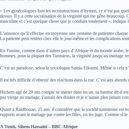
« Les gynécologues font les reconstructions d’hymen, ce n’est pas quelqu
dessus. Il y a cette sacralisation de la virginité qui me gêne beaucoup
masculine et c’est quelque chose que je combats totalement », indique 
L’annonce qu’il effectue en moyenne une centaine de patientes chaque
La patiente peut rentrer chez elle le jour-même et les complications sont
En Tunisie, comme dans d’autres pays d’Afrique et du monde arabe, le f
hommes, pour la plupart des Tunisiens, la virginité jusqu’au mariage re
C’est un paradoxe, selon la sociologue Samia Elloumi. Même si cela n’es
Il est très difficile d’obtenir des réactions dans la rue. C’est aux abor
Hichem agé de 29 ans compte se marier dans un an, sa hantise dit-il est
pas vierge au mariage, j’aurais des doutes et je n’aurais plus jamais con
Quant à Raidhouan, 25 ans, il considère que la société tunisienne est t
rapports avant le mariage par contre les filles, on les juge. Comme si le
A Tunis, Sihem Hassaini – BBC Afrique