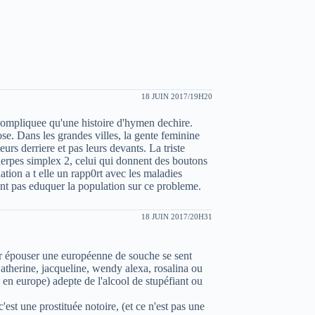
18 JUIN 2017/19H20
s compliquee qu'une histoire d'hymen dechire.
e. Dans les grandes villes, la gente feminine
eurs derriere et pas leurs devants. La triste
herpes simplex 2, celui qui donnent des boutons
uation a t elle un rapp0rt avec les maladies
ent pas eduquer la population sur ce probleme.
18 JUIN 2017/20H31
 par épouser une européenne de souche se sent
therine, jacqueline, wendy alexa, rosalina ou
are en europe) adepte de l'alcool de stupéfiant ou
st une prostituée notoire, (et ce n'est pas une