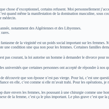
e chose d’exceptionnel, certains refusent. Moi personnellement j’accepte
. C’est quand même la manifestation de la domination masculine, sous co
le médecin.
 année, notamment des Algériennes et des Libyennes.
 rares.
antasme de la virginité est un poids social important sur les femmes. M
ste une condition sine qua non pour les femmes. Certaines familles dema
t pas courant, la loi autorise un homme à demander le divorce pour non-v
ds des universités que certaines personnes ont accepté de répondre à nos q
 de découvrir que son épouse n’est pas vierge. Pour lui, c’est une quest
fiance en elle, c’est comme si elle m’avait trahi. Pour les opérations, j
rop dure envers les femmes, les poussant à une chirurgie comme une hont
 sexe de la femme, c’est ça le plus important. Le plus grave c’est que la