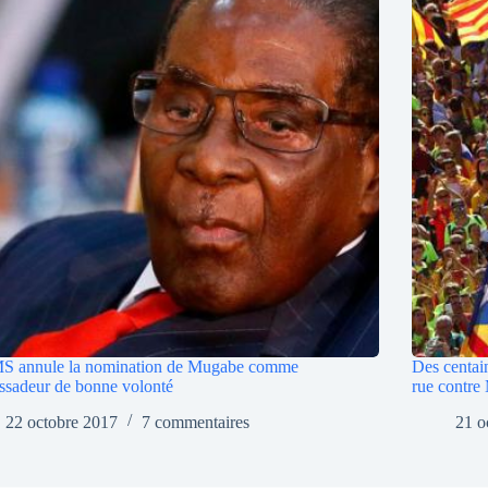
S annule la nomination de Mugabe comme
Des centain
sadeur de bonne volonté
rue contre
22 octobre 2017
7 commentaires
21 o