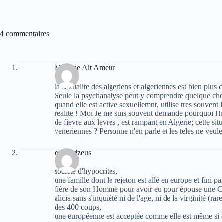
4 commentaires
Massine Ait Ameur
la sexualite des algeriens et algeriennes est bien plu
Seule la psychanalyse peut y comprendre quelque chos
quand elle est active sexuellemnt, utilise tres souvent l
realite ! Moi Je me suis souvent demande pourquoi l'
de fievre aux levres , est rampant en Algerie; cette sit
veneriennes ? Personne n'en parle et les teles ne veul
oziris dzeus
société d'hypocrites,
une famille dont le rejeton est allé en europe et fini
fière de son Homme pour avoir eu pour épouse une Ca
alicia sans s'inquiété ni de l'age, ni de la virginité (r
des 400 coups,
une européenne est acceptée comme elle est même si c'e