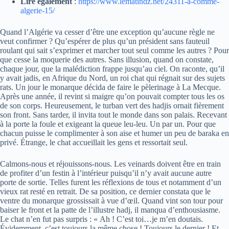
Lire également
:
https://www.lematindz.net/24311-a-comme-
algerie-15/
Quand l’Algérie va cesser d’être une exception qu’aucune règle ne
veut confirmer ? Qu’espérer de plus qu’un président sans fauteuil
roulant qui sait s’exprimer et marcher tout seul comme les autres ? Pour
que cesse la moquerie des autres. Sans illusion, quand on constate,
chaque jour, que la malédiction frappe jusqu’au ciel. On raconte, qu’il
y avait jadis, en Afrique du Nord, un roi chat qui régnait sur des sujets
rats. Un jour le monarque décida de faire le pèlerinage à La Mecque.
Après une année, il revint si maigre qu’on pouvait compter tous les os
de son corps. Heureusement, le turban vert des hadjis ornait fièrement
son front. Sans tarder, il invita tout le monde dans son palais. Recevant
à la porte la foule et exigeant la queue leu-leu. Un par un. Pour que
chacun puisse le complimenter à son aise et humer un peu de baraka en
privé. Étrange, le chat accueillait les gens et ressortait seul.
Calmons-nous et réjouissons-nous. Les veinards doivent être en train
de profiter d’un festin à l’intérieur puisqu’il n’y avait aucune autre
porte de sortie. Telles furent les réflexions de tous et notamment d’un
vieux rat resté en retrait. De sa position, ce dernier constata que le
ventre du monarque grossissait à vue d’œil. Quand vint son tour pour
baiser le front et la patte de l’illustre hadj, il manqua d’enthousiasme.
Le chat n’en fut pas surpris : « Ah ! C’est toi…je m’en doutais.
Évidemment, c’est toujours la même chose ! Toujours le dernier ! Et