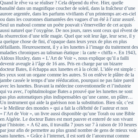
Quand le rêve va se réaliser ? Cela dépend du rêve. Hier, quelle
banalité dans un magnifique coucher de soleil, dans la fraîcheur d’une
aurore argentée, dans les parfums vivifiants d’un printemps arc-en-ciel
ou dans les couronnes diamantées des vagues d’un été à l’azur assuré.
Seul un maboul comme un poète pouvait s’émerveiller de cet acquis
aussi naturel que l’oxygène. De nos jours, rares sont ceux qui rêvent de
la résurrection d’une telle magie. Quel que soit leur âge, leur sexe, il y
a quelque chose de fini, d’opaque dans leurs yeux de plus en plus
défaillants. Heureusement, il y a les lunettes à l’image du traitement des
maladies chroniques au talisman étatique : la carte « chiffa ». En 1943,
Aldous Huxley, dans « L’Art de Voir », nous explique qu’il a failli
devenir aveugle à l’âge de 16 ans. Pris en charge par un bizarre
docteur Bates, il échappa aux lunettes et à la cécité. L’idée est simple :
les yeux sont un organe comme les autres. Si on enlève le plâtre de la
jambe cassée le temps d’une rééducation, pourquoi ne pas faire pareil
avec les lunettes. Bravant la médecine conventionnelle et l’industrie
qui va avec, l’ophtalmologue Bates a prouvé que les lunettes ne sont
pas plus automatiques plus indispensables qu’une canne, un plâtre…
Un instrument qui aide la guérison non la substitution. Bien sûr, c’est
« le Meilleur des mondes » qui a fait la célébrité de l’auteur et non
« l’Art de Voir », un livre aussi disponible qu’une Torah ou une Bible
en Algérie. Le docteur Bates est mort pauvre et enterré de son vivant
par l’histoire. « A 62 ans, il travailla 7 jours sur 7 à raison de 10 heures
par jour afin de permettre au plus grand nombre de gens de mieux voir
sans lunettes. » Grâce à l’internet, il est sorti de l’anonymat comme