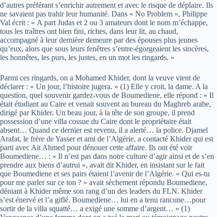
d’autres préférant s’enrichir autrement et avec le risque de déplaire. Ils
ne savaient pas trahir leur humanité. Dans « No Problem », Philippe
Val écrit : « A part Judas et 2 ou 3 amateurs dont le nom m’échappe,
tous les traîtres ont bien fini, riches, dans leur lit, au chaud,
accompagné à leur dernière demeure par des épouses plus jeunes
qu’eux, alors que sous leurs fenêtres s’entre-égorgeaient les sincères,
les honnêtes, les purs, les justes, en un mot les ringards. »
Parmi ces ringards, on a Mohamed Khider, dont la veuve vient de
déclarer : « Un jour, l’histoire jugera. » (1) Elle y croit, la dame. A la
question, quel souvenir gardez-vous de Boumediene, elle répond : « Il
était étudiant au Caire et venait souvent au bureau du Maghreb arabe,
dirigé par Khider. Un beau jour, à la tête de son groupe, il prend
possession d’une villa cossue du Caire dont le propriétaire était
absent… Quand ce dernier est revenu, il a alerté… la police. Djamel
Arafat, le frère de Yasser et ami de l’Algérie, a contacté Khider qui est
parti avec Ait Ahmed pour dénouer cette affaire. Ils ont été voir
Boumediene… : « Il n’est pas dans notre culture d’agir ainsi et de s’en
prendre aux biens d’autrui », avait dit Khider, en insistant sur le fait
que Boumediene et ses pairs étaient l’avenir de l’Algérie. « Qui es-tu
pour me parler sur ce ton ? » avait sèchement répondu Boumediene,
déniant à Khider même son rang d’un des leaders du FLN. Khider
s’est énervé et l’a giflé. Boumediene… lui en a tenu rancune…pour
sortir de la villa squatté… a exigé une somme d’argent… » (1)