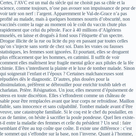
Certes, l’AVC est un mal du siècle qui ne choisit pas sa cible et la
science, comme toujours, n’ose pas avouer son impuissance de peur de
voir tarir son nerf : l’argent. Apparemment le Val-de-Grace n’a pas
profité au malade, mais à quelques hommes nourris d’obscurité, non
vaccinés contre la rage au moment où le coût du vaccin chute plus
rapidement que celui du pétrole. Face à 40 millions d’Algériens
muselés, en laisse et drogués à fond sous l’étiquette d’un spectre.
Drogue illicite de la rue ou licite du psy en passant par toutes celles
qu’on s’injecte sans sortir de chez soi. Dans les vraies ou fausses
statistiques, les femmes sont ignorées. Et pourtant, elles se droguent
plus efficacement que les hommes, en catimini. Il suffit de voir
comment elles maîtrisent leur fragile mental grâce aux pilules de la fée
chimie. Elles s’interdisent la plainte et le luxe de tomber malade. Sinon
qui soignerait l’enfant et l’époux ? Certaines malchanceuses sont
répudiées dès le diagnostic. D’autres, plus douées pour la
dissimulation, préfèrent se débrouiller pour enrichir toubib taleb et
charlatan. Prière. Résignation. Un jour, elles meurent d’épuisement de
stress en toute discrétion. Elles s’effondrent comme un château de
sable pour être remplacées avant que leur corps ne refroidisse. Maillon
faible, sans innocence et sans culpabilité. Tomber malade avant d’être
veuve, une catastrophe familiale. Si le coq est le chef du poulailler, en
cas de famine, on hésite à sacrifier la poule pondeuse. Quel lien existe-
t-il entre la maladie des femmes et celle du président ? Un seul : faire
semblant d’être au top coûte que coûte. Il existe une différence : c’est
le sommet qui s’effondre sur la base, non l’inverse. Quant à l’homme,