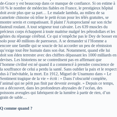
de-Grace y est beaucoup dans ce manque de confiance. Si on estime à
10 % le nombre de médecins fiables en France, le prestigieux hôpital
doit avoir plus que sa part… Le malade lambda, au milieu de sa
camelote chinoise où trône le petit écran pour les télés gratuites, se
montre serein et compatissant. Il plaint l’Autoproclamé sur son riche
fauteuil roulant. A tout seigneur tout calvaire. Les 639 muscles du
précieux corps échappent à toute maitrise malgré les pétrodollars et les
génies du réparage cérébral. Ce qui n’empêche pas le Dey de bosser en
solo pour 40 millions de paresseux. A se demander si l’Homme a
encore une famille qui se soucie de lui accorder un peu de rémission
qu’exige tout être humain dans son état. Notamment, quand elle lui
doit son éden terrestre avec des chiffres dépassant les 1000 milliards en
devises. Les historiens ne se contredisent pas en affirmant que
l’homme civilisé est né quand il a commencé à prendre conscience de
la souffrance de celui a perdu la santé. Sans oublier la paix et le respect
dus à l’inévitable, la mort. En 1912, Miguel de Unamuno dans « Le
Sentiment tragique de la vie » écrit : « Dans l’obscurité complète,
l’animal qui ne périt pas finit par devenir aveugle. » Depuis ce temps,
on a découvert, dans les profondeurs abyssales de l’océan, des
poissons aveugles qui fabriquent de la lumière à partir de rien, d’un
grain de sable…
Q comme quand ?