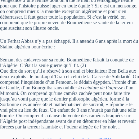
Vengeance d’une femme dont on a tué le mari ou témoignage neutre
pour que l’histoire puisse juger en toute équité ? Si c’est un mensonge,
on comprend mieux la maudite exception algérienne et pour s’en
débarrasser, il faut gazer toute la population. Si c’est la vérité, on
comprend que le propre neveu de Boumediene se vante de la terreur
que suscitait son illustre oncle.
Un Ferhat Abbas n’y a pas échappé. Il a attendu 6 ans après la mort du
Staline algérien pour écrire :
Semant des cadavres sur sa route, Boumediene faisait la conquête de
l’Algérie. C’était la seule guerre qu’il fit. (2)
Que dire du sort qu’il a réservé à son ami et bienfaiteur Ben Bella aux
deux exploits : le hold-up d’Oran et celui de la Caisse de Solidarité. On
comprend l’inquiétude d’un Feraoun, le dédain égyptien, l’ironie d’un
de Gaulle, d’un Bourguiba sans oublier
la ceinture de l’ogresse
d’un
Mimouni. On comprend qu’une caméra cachée peut nous faire rire
jusqu’au vomi parce que le dernier philosophe algérien, formé à la
Sorbonne des années 60 et mathématicien de surcroît, « répudie » le
vrai père au lieu du faux. Un enfant de 3 ans n’aurait pas fait une telle
bourde. On comprend la danse du ventre des caméras braquées sur
l’Algérie post-indépendante avant de s’en détourner en hâte et revenir
forcées par la terreur islamiste et l’odeur allégée de l’or noir…