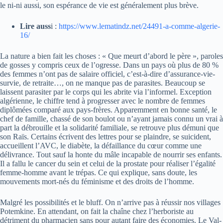
le ni-ni aussi, son espérance de vie est généralement plus brève.
Lire auss
i :
https://www.lematindz.net/24491-a-comme-algerie-
16/
La nature a bien fait les choses : « Que meurt d’abord le père », paroles
de gosses y compris ceux de l’ogresse. Dans un pays où plus de 80 %
des femmes n’ont pas de salaire officiel, c’est-à-dire d’assurance-vie-
survie, de retraite…, on ne manque pas de parasites. Beaucoup se
laissent parasiter par le corps qui les abrite via l’informel. Exception
algérienne, le chiffre tend à progresser avec le nombre de femmes
diplômées comparé aux pays-frères. Apparemment en bonne santé, le
chef de famille, chassé de son boulot ou n’ayant jamais connu un vrai à
part la débrouille et la solidarité familiale, se retrouve plus démuni que
son Raïs. Certains écrivent des lettres pour se plaindre, se suicident,
accueillent l’AVC, le diabète, la défaillance du cœur comme une
délivrance. Tout sauf la honte du mâle incapable de nourrir ses enfants.
Il a fallu le cancer du sein et celui de la prostate pour réaliser l’égalité
femme-homme avant le trépas. Ce qui explique, sans doute, les
mouvements mort-nés du féminisme et des droits de l’homme.
Malgré les possibilités et le bluff. On n’arrive pas à réussir nos villages
Potemkine. En attendant, on fait la chaîne chez l’herboriste au
détriment du pharmacien sans pour autant faire des économies. Le Val-