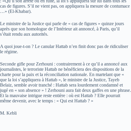
: «Qu’il soit arrêté ou en fuite, la loi s’appliquera sur lui dans tous les
cas de figures. S’il ne vient pas, on appliquera la mesure de contumace
…» (El-Khabar).
Le ministre de la Justice qui parle de « cas de figures » quinze jours
après que son homologue de l’Intérieur ait annoncé, à Paris, qu’il
s’était rendu aux autorités.
A quoi joue-t-on ? Le canular Hattab n’en finit donc pas de ridiculiser
le régime.
Seconde gifle pour Zerhouni : contrairement à ce qu’il a annoncé aux
journalistes, le terroriste Hattab ne bénéficiera des dispositions de la
charte pour la paix et la réconciliation nationale. En martelant que «
que la loi s’appliquera à Hattab », le ministre de la Justice, Tayeb
Belaiz, semble avoir tranché : Hattab sera lourdement condamné et
jugé en « son absence » ! Zerhouni aura fait deux gaffes en une phrase.
Et la mauvaise intrigue reste entière : où est Hattab ? Elle pourrait
même devenir, avec le temps : « Qui est Hattab ? »
M. Kebli