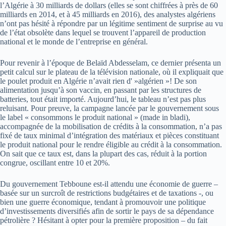
l’Algérie à 30 milliards de dollars (elles se sont chiffrées à près de 60
milliards en 2014, et à 45 milliards en 2016), des analystes algériens
n’ont pas hésité à répondre par un légitime sentiment de surprise au vu
de l’état obsolète dans lequel se trouvent l’appareil de production
national et le monde de l’entreprise en général.
Pour revenir à l’époque de Belaïd Abdesselam, ce dernier présenta un
petit calcul sur le plateau de la télévision nationale, où il expliquait que
le poulet produit en Algérie n’avait rien d' »algérien »! De son
alimentation jusqu’à son vaccin, en passant par les structures de
batteries, tout était importé. Aujourd’hui, le tableau n’est pas plus
reluisant. Pour preuve, la campagne lancée par le gouvernement sous
le label « consommons le produit national » (made in bladi),
accompagnée de la mobilisation de crédits à la consommation, n’a pas
fixé de taux minimal d’intégration des matériaux et pièces constituant
le produit national pour le rendre éligible au crédit à la consommation.
On sait que ce taux est, dans la plupart des cas, réduit à la portion
congrue, oscillant entre 10 et 20%.
Du gouvernement Tebboune est-il attendu une économie de guerre –
basée sur un surcroît de restrictions budgétaires et de taxations -, ou
bien une guerre économique, tendant à promouvoir une politique
d’investissements diversifiés afin de sortir le pays de sa dépendance
pétrolière ? Hésitant à opter pour la première proposition – du fait