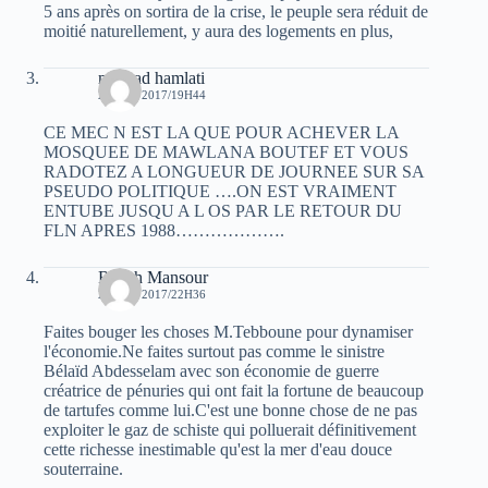
5 ans après on sortira de la crise, le peuple sera réduit de
moitié naturellement, y aura des logements en plus,
mourad hamlati
29 MAI 2017/19H44
CE MEC N EST LA QUE POUR ACHEVER LA
MOSQUEE DE MAWLANA BOUTEF ET VOUS
RADOTEZ A LONGUEUR DE JOURNEE SUR SA
PSEUDO POLITIQUE ….ON EST VRAIMENT
ENTUBE JUSQU A L OS PAR LE RETOUR DU
FLN APRES 1988……………….
Rabah Mansour
29 MAI 2017/22H36
Faites bouger les choses M.Tebboune pour dynamiser
l'économie.Ne faites surtout pas comme le sinistre
Bélaïd Abdesselam avec son économie de guerre
créatrice de pénuries qui ont fait la fortune de beaucoup
de tartufes comme lui.C'est une bonne chose de ne pas
exploiter le gaz de schiste qui polluerait définitivement
cette richesse inestimable qu'est la mer d'eau douce
souterraine.