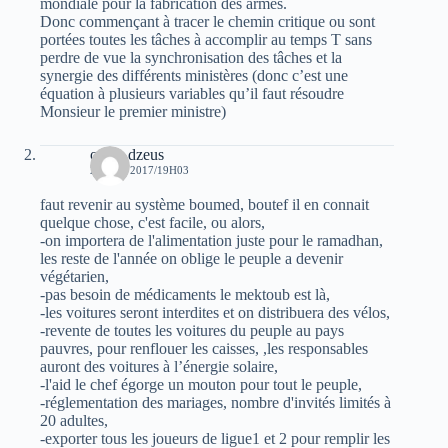
mondiale pour la fabrication des armes.
Donc commençant à tracer le chemin critique ou sont
portées toutes les tâches à accomplir au temps T sans
perdre de vue la synchronisation des tâches et la
synergie des différents ministères (donc c’est une
équation à plusieurs variables qu’il faut résoudre
Monsieur le premier ministre)
oziris dzeus
29 MAI 2017/19H03
faut revenir au système boumed, boutef il en connait
quelque chose, c'est facile, ou alors,
-on importera de l'alimentation juste pour le ramadhan,
les reste de l'année on oblige le peuple a devenir
végétarien,
-pas besoin de médicaments le mektoub est là,
-les voitures seront interdites et on distribuera des vélos,
-revente de toutes les voitures du peuple au pays
pauvres, pour renflouer les caisses, ,les responsables
auront des voitures à l’énergie solaire,
-l'aid le chef égorge un mouton pour tout le peuple,
-réglementation des mariages, nombre d'invités limités à
20 adultes,
-exporter tous les joueurs de ligue1 et 2 pour remplir les