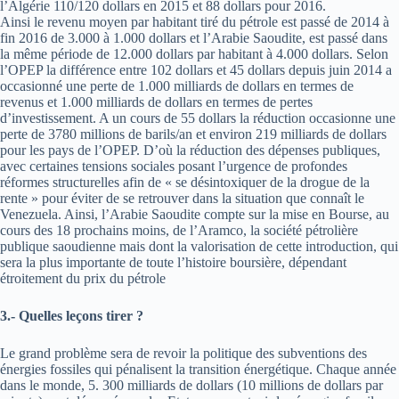
l’Algérie 110/120 dollars en 2015 et 88 dollars pour 2016.
Ainsi le revenu moyen par habitant tiré du pétrole est passé de 2014 à
fin 2016 de 3.000 à 1.000 dollars et l’Arabie Saoudite, est passé dans
la même période de 12.000 dollars par habitant à 4.000 dollars. Selon
l’OPEP la différence entre 102 dollars et 45 dollars depuis juin 2014 a
occasionné une perte de 1.000 milliards de dollars en termes de
revenus et 1.000 milliards de dollars en termes de pertes
d’investissement. A un cours de 55 dollars la réduction occasionne une
perte de 3780 millions de barils/an et environ 219 milliards de dollars
pour les pays de l’OPEP. D’où la réduction des dépenses publiques,
avec certaines tensions sociales posant l’urgence de profondes
réformes structurelles afin de « se désintoxiquer de la drogue de la
rente » pour éviter de se retrouver dans la situation que connaît le
Venezuela. Ainsi, l’Arabie Saoudite compte sur la mise en Bourse, au
cours des 18 prochains moins, de l’Aramco, la société pétrolière
publique saoudienne mais dont la valorisation de cette introduction, qui
sera la plus importante de toute l’histoire boursière, dépendant
étroitement du prix du pétrole
3.- Quelles leçons tirer ?
Le grand problème sera de revoir la politique des subventions des
énergies fossiles qui pénalisent la transition énergétique. Chaque année
dans le monde, 5. 300 milliards de dollars (10 millions de dollars par