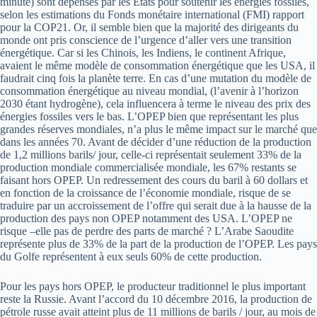
minute) sont dépensés par les Etats pour soutenir les énergies fossiles,
selon les estimations du Fonds monétaire international (FMI) rapport
pour la COP21. Or, il semble bien que la majorité des dirigeants du
monde ont pris conscience de l’urgence d’aller vers une transition
énergétique. Car si les Chinois, les Indiens, le continent Afrique,
avaient le même modèle de consommation énergétique que les USA, il
faudrait cinq fois la planète terre. En cas d’une mutation du modèle de
consommation énergétique au niveau mondial, (l’avenir à l’horizon
2030 étant hydrogène), cela influencera à terme le niveau des prix des
énergies fossiles vers le bas. L’OPEP bien que représentant les plus
grandes réserves mondiales, n’a plus le même impact sur le marché que
dans les années 70. Avant de décider d’une réduction de la production
de 1,2 millions barils/ jour, celle-ci représentait seulement 33% de la
production mondiale commercialisée mondiale, les 67% restants se
faisant hors OPEP. Un redressement des cours du baril à 60 dollars et
en fonction de la croissance de l’économie mondiale, risque de se
traduire par un accroissement de l’offre qui serait due à la hausse de la
production des pays non OPEP notamment des USA. L’OPEP ne
risque –elle pas de perdre des parts de marché ? L’Arabe Saoudite
représente plus de 33% de la part de la production de l’OPEP. Les pays
du Golfe représentent à eux seuls 60% de cette production.
Pour les pays hors OPEP, le producteur traditionnel le plus important
reste la Russie. Avant l’accord du 10 décembre 2016, la production de
pétrole russe avait atteint plus de 11 millions de barils / jour, au mois de