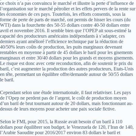
ce choix n’a pas convaincu le marché et illustre la perte d’influence de
l’organisation sur le marché pétrolier et les effets pervers de la rente sur
les économies de ces pays. Toutefois, les efforts consentis, sous la
forme de perte de parts de marché, ont permis de hisser les cours (du
WTI) dans la fourchette des 50-55 dollars contre 40-50 dollars entre
avril et novembre 2016. Il semble bien que l’OPEP ait sous-estimé la
capacité des producteurs américains indépendants à s’adapter, ces
derniers ayant amélioré l’efficience technique par la réduction de
40/50% leurs coûts de production, les puits marginaux devenant
rentables en moyenne à partir de 45 dollars le baril pour les gisements
marginaux et entre 30/40 dollars pour les grands et moyens gisements.
Le risque est donc avec cette reconduction, afin de soutenir le prix du
baril, c’est augmenter la production des autres producteurs, Etats-Unis
en tête, permettant un équilibre offre/demande autour de 50/55 dollars
le baril.
Cependant selon une étude internationale, il faut relativiser. Les pays
de l’Opep ne perdent pas de l’argent, le coût de production moyen
d’un baril de brut tournant autour de 20 dollars, mais fonctionnant au-
dessus de leurs moyens pour acheter une paix sociale fictive.
Selon le FMI, pour 2015, la Russie avait besoin d’un baril à 110
dollars pour équilibrer son budget, le Venezuela de 120, l’Iran de 140,
l’Arabie Saoudite pour 2016/2017 environ 83 dollars le baril et