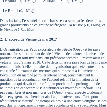
– Le Soudan (0,1 Mb/j) ; -le Soudan du Sud (0,1 Mb/j) ;
– Le Brunei (0,1 Mb/j).
Dans les faits, l’essentiel de cette baisse est assuré par les deux plus
grands producteurs de ce groupe hétérogène : la Russie (- 0,3 Mb/j) et
le Mexique (- 0,1 Mb/j).
2.- L’accord de Vienne de mai 2017
L’Organisation des Pays exportateurs de pétrole (Opep) et les pays
non-membres du cartel ont décidé à Vienne de maintenir le niveau de
production du brut fixé dans leur précédent accord qui restera ainsi en
vigueur jusqu’à mars 2018. Cette décision a été prise lors de la 172ème
réunion ministérielle ordinaire de l’organisation qui a été, entre autres,
consacrée à l’examen des mesures qui s’imposent à la lumière de
l’évolution du marché pétrolier international, principalement la
question de la reconduction de l’accord relatif à la limitation de la
production qui devait expirer fin juin prochain. La prolongation de
neuf mois de cet accord vise à stabiliser les marchés du pétrole. Les
pays membres et non-membres de l’Opep, ayant respecté totalement
leurs engagements, cherchent ainsi à poursuivre leurs efforts pour
rééquilibrer le marché, longtemps en proie à une chute vertigineuse des
prix due principalement à une offre abondante et à la spéculation. Mais