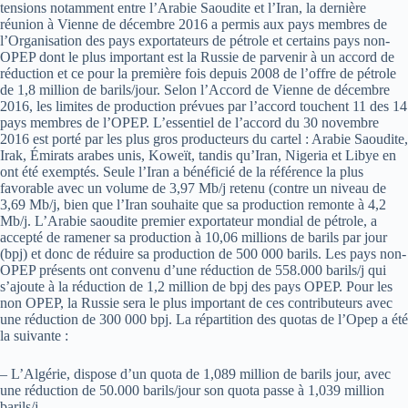
tensions notamment entre l’Arabie Saoudite et l’Iran, la dernière
réunion à Vienne de décembre 2016 a permis aux pays membres de
l’Organisation des pays exportateurs de pétrole et certains pays non-
OPEP dont le plus important est la Russie de parvenir à un accord de
réduction et ce pour la première fois depuis 2008 de l’offre de pétrole
de 1,8 million de barils/jour. Selon l’Accord de Vienne de décembre
2016, les limites de production prévues par l’accord touchent 11 des 14
pays membres de l’OPEP. L’essentiel de l’accord du 30 novembre
2016 est porté par les plus gros producteurs du cartel : Arabie Saoudite,
Irak, Émirats arabes unis, Koweït, tandis qu’Iran, Nigeria et Libye en
ont été exemptés. Seule l’Iran a bénéficié de la référence la plus
favorable avec un volume de 3,97 Mb/j retenu (contre un niveau de
3,69 Mb/j, bien que l’Iran souhaite que sa production remonte à 4,2
Mb/j. L’Arabie saoudite premier exportateur mondial de pétrole, a
accepté de ramener sa production à 10,06 millions de barils par jour
(bpj) et donc de réduire sa production de 500 000 barils. Les pays non-
OPEP présents ont convenu d’une réduction de 558.000 barils/j qui
s’ajoute à la réduction de 1,2 million de bpj des pays OPEP. Pour les
non OPEP, la Russie sera le plus important de ces contributeurs avec
une réduction de 300 000 bpj. La répartition des quotas de l’Opep a été
la suivante :
– L’Algérie, dispose d’un quota de 1,089 million de barils jour, avec
une réduction de 50.000 barils/jour son quota passe à 1,039 million
barils/j,