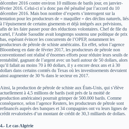
décembre 2016 contre environ 10 millions de barils jour, en janvier-
février 2016. Celui-ci n’a donc pas été pénalisé par l’accord du 10
décembre 2016. Mais bon nombre d’experts s’interrogent sur la
tentation pour les producteurs de « maquiller » des déclins naturels, liés
à l’épuisement de certains gisements et déjà intégrés aux prévisions,
afin de les faire passer pour des réductions volontaires. Chef de file du
cartel, l’Arabie Saoudite avait longtemps soutenu une politique de prix
bas, espérant évincer les concurrents de l’OPEP, notamment les
producteurs de pétrole de schiste américains. En effet, selon l’agence
Bloomberg en date de février 2017, les producteurs de pétrole non
conventionnel ont réalisé d’énormes efforts pour réduire leurs seuils de
rentabilité, gagnant de l’argent avec un baril autour de 50 dollars, alors
qu’il fallait au moins 70 à 80 dollars, il y a encore deux ans et à 30
dollars dans certains comtés du Texas où les investissements devraient
ainsi augmenter de 30 % dans le secteur en 2017.
Ainsi, la production de pétrole de schiste aux États-Unis, qui s’élève
actuellement à 4,5 millions de barils (soit près de la moitié de
production américaine) pourrait grimper de 500.000 barils. Comme
conséquence, selon l’agence Reuters, les producteurs de pétrole sont
refinancés auprès des banques et 34 compagnies ont vu leurs lignes de
crédit revalorisées d’un montant de crédit de 30,3 milliards de dollars.
4.- Le cas Algérie