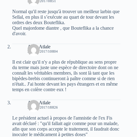
20 MAI 2017/0H51
Normal qu'il reste jusqu'à trouver un meilleur larbin que
Sellal, en plus il s’exécute au quart de tour devant les
ordres des deux Bouteflika.
Quel majordome diantre , que Bouteflika a la chance
d'avoir.
Atala Atlale
20 MAI 2017/10H04
Il est clair qu'il n'y a plus de république au sens propre
du terme mais juste une espèce de directoire dont on ne
connaît les véritables membres, ils sont là tant que les
bipèdes-brebis continueront à paître comme si de rien
n'était.. J'ai honte devant les pays étrangers et en même
temps en colère contre eux !
Atala Atlale
20 MAI 2017/18H26
Le président actuel à propos de l'amnistie de l'ex Fis
avait déclaré : "qu'il fallait agir comme pour un malade,
afin que son corps accepte le traitement, il faudrait donc
inoculer le médicament à petites doses"