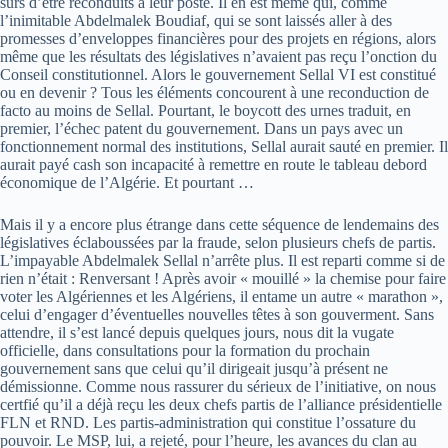
sûrs d’être reconduits à leur poste. Il en est même qui, comme
l’inimitable Abdelmalek Boudiaf, qui se sont laissés aller à des
promesses d’enveloppes financières pour des projets en régions, alors
même que les résultats des législatives n’avaient pas reçu l’onction du
Conseil constitutionnel. Alors le gouvernement Sellal VI est constitué
ou en devenir ? Tous les éléments concourent à une reconduction de
facto au moins de Sellal. Pourtant, le boycott des urnes traduit, en
premier, l’échec patent du gouvernement. Dans un pays avec un
fonctionnement normal des institutions, Sellal aurait sauté en premier. Il
aurait payé cash son incapacité à remettre en route le tableau debord
économique de l’Algérie. Et pourtant …
Mais il y a encore plus étrange dans cette séquence de lendemains des
législatives éclaboussées par la fraude, selon plusieurs chefs de partis.
L’impayable Abdelmalek Sellal n’arrête plus. Il est reparti comme si de
rien n’était : Renversant ! Après avoir « mouillé » la chemise pour faire
voter les Algériennes et les Algériens, il entame un autre « marathon »,
celui d’engager d’éventuelles nouvelles têtes à son gouverment. Sans
attendre, il s’est lancé depuis quelques jours, nous dit la vugate
officielle, dans consultations pour la formation du prochain
gouvernement sans que celui qu’il dirigeait jusqu’à présent ne
démissionne. Comme nous rassurer du sérieux de l’initiative, on nous
certfié qu’il a déjà reçu les deux chefs partis de l’alliance présidentielle
FLN et RND. Les partis-administration qui constitue l’ossature du
pouvoir. Le MSP, lui, a rejeté, pour l’heure, les avances du clan au