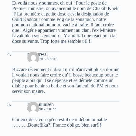
Et voilà nous y sommes, eh oui ! Pour le poste de
Premier ministre, on avancerait le nom de Chakib Khelil
!? La première et petite dose c'est la désignation de
Ould Kaddour comme Pdg de la sonatrach, notre
poumon national ou notre vache à traire. Il faut croire
que l'Algérie appartient vraiment au clan, l'ex Ministre
l'avait bien sous entendu…Y aurait-il une réaction à la
dose suivante. Trop forte me semble t-il !!
moh arwal
20 MAI 2017/22H46
Bizzare récemment il disait qu' il n'arrivait plus a dormir
il voulait nous faire croire qu' il bosse beaucoup pour le
peuple alors qu' il se dépense et se démele comme un
diable pour benir sa barbe et son fauteuil de PM et pour
servir son maitre.
Aksil ilunisen
8 JUIN 2017/23H32
Curieux de savoir qu'en est-il de indéboulonnable
……….Bouteflika?! France oblige, bien sur!!!