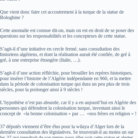
Que vient donc faire cet accoutrement à la turque de la statue de
Bologhine ?
Cette anomalie est connue dit-on, mais on est en droit de se poser des
questions sur les responsabilités et les concepteurs de cette statue.
S’agit-il d’une initiative en cercle fermé, sans consultation des
historiens algériens, et dont la réalisation aurait été confiée, de gré à
gré, à une entreprise étrangère (Italie, …).
S’agit-il d’une action réfléchie, pour brouiller les repères historiques,
pour insérer l’histoire de l’Algérie indépendante en 960, et la mettre
dans la période de colonisation turque qui dura un peu plus de trois
siècles, pour la prolonger ainsi à 9 siècles !
L’hypothèse n’est pas absurde, car il y a en aujourd’hui en Algérie des
personnes qui défendent la colonisation turque, inventant ainsi le
concept de »la bonne colonisation » par … »nos frères en religion » !
37 députés viennent d’être élus pour la wilaya d’Alger lors de la
dernière consultation des législatives. Se trouverait-il au moins un sur
les 37 qui prendrait de son temps pour aller voir cette statue et alerter