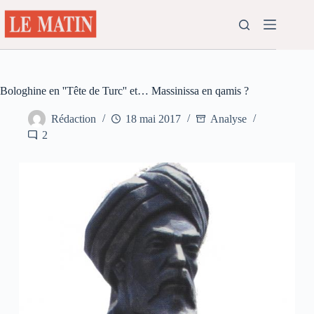
Passer
au
contenu
Bologhine en ''Tête de Turc'' et… Massinissa en qamis ?
Rédaction
18 mai 2017
Analyse
2