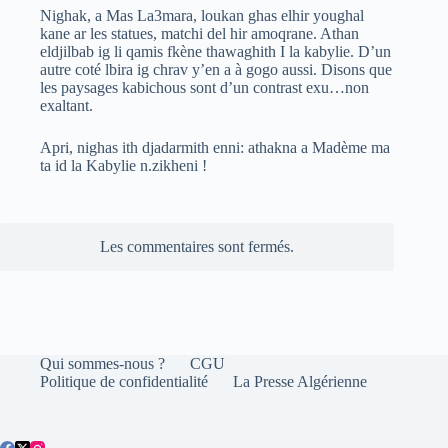
Nighak, a Mas La3mara, loukan ghas elhir youghal
kane ar les statues, matchi del hir amoqrane. Athan
eldjilbab ig li qamis fkène thawaghith I la kabylie. D’un
autre coté lbira ig chrav y’en a à gogo aussi. Disons que
les paysages kabichous sont d’un contrast exu…non
exaltant.
Apri, nighas ith djadarmith enni: athakna a Madème ma
ta id la Kabylie n.zikheni !
Les commentaires sont fermés.
Qui sommes-nous ?
CGU
Politique de confidentialité
La Presse Algérienne