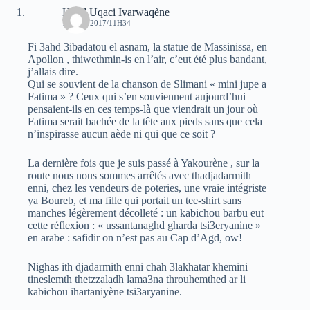
Hend Uqaci Ivarwaqène
18 MAI 2017/11H34
Fi 3ahd 3ibadatou el asnam, la statue de Massinissa, en
Apollon , thiwethmin-is en l’air, c’eut été plus bandant,
j’allais dire.
Qui se souvient de la chanson de Slimani « mini jupe a
Fatima » ? Ceux qui s’en souviennent aujourd’hui
pensaient-ils en ces temps-là que viendrait un jour où
Fatima serait bachée de la tête aux pieds sans que cela
n’inspirasse aucun aède ni qui que ce soit ?
La dernière fois que je suis passé à Yakourène , sur la
route nous nous sommes arrêtés avec thadjadarmith
enni, chez les vendeurs de poteries, une vraie intégriste
ya Boureb, et ma fille qui portait un tee-shirt sans
manches légèrement décolleté : un kabichou barbu eut
cette réflexion : « ussantanaghd gharda tsi3eryanine »
en arabe : safidir on n’est pas au Cap d’Agd, ow!
Nighas ith djadarmith enni chah 3lakhatar khemini
tineslemth thetzzaladh lama3na throuhemthed ar li
kabichou ihartaniyène tsi3aryanine.