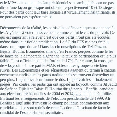
et le MPA ont soutenu le clan présidentiel sans ambigüité pour ne pas
dire d’une façon grotesque ont obtenu respectivement 19 et 13 sièges.
Pour des partis dont leur base sociale est virtuellement insignifiante, ils
ne pouvaient pas espérer mieux.
Déconnectés de la réalité, les partis dits « démocratiques » ont appelé
les Algériens à voter massivement comme ce fut le cas du pouvoir. Ce
qui est important à relever c’est que ces partis n’ont pas été écoutés
même dans leur fief de prédilection. Le SG du FFS n’a pas été élu
dans son propre douar ! Dans les circonscriptions de Tizi-Ouzou,
Bejaia, Bouira, Boumerdes ainsi qu’en France, perçues comme le fer
de lance de la démocratie algérienne, le taux de participation est le plus
faible. Il est officiellement de l’ordre de 17%. Par contre, la consigne
de « boycott » émise part le MAK et les autres groupes a été bien
suivie. Les autonomistes et les séparatistes gagnent du terrain à chaque
événement tandis que les partis traditionnels se trouvent discréditer un
peu plus. La jeunesse leur tourne le dos. Le pouvoir les a finalement
piégés. Par contre, les partis qui ont appelé au boycott, comme Jil Jadid
de Sofiane Djilali et Talaie El Houriat dirigé par Ali Benflis, candidat
aux élections présidentielles de 2004 et 2014, gagnent en crédibilité.
En tirant les enseignements de l’élection présidentielle de 1999, Ali
Benflis a jugé utile d’investir le champ politique contrairement aux
candidats qui se sont retirés de cette élection plébiscitant de facto le
candidat de l’establishment sécuritaire.