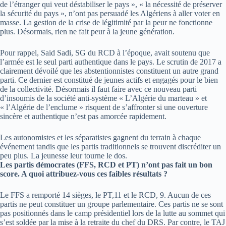
de l’étranger qui veut déstabiliser le pays », « la nécessité de préserver
la sécurité du pays », n’ont pas persuadé les Algériens à aller voter en
masse. La gestion de la crise de légitimité par la peur ne fonctionne
plus. Désormais, rien ne fait peur à la jeune génération.
Pour rappel, Said Sadi, SG du RCD à l’époque, avait soutenu que
l’armée est le seul parti authentique dans le pays. Le scrutin de 2017 a
clairement dévoilé que les abstentionnistes constituent un autre grand
parti. Ce dernier est constitué de jeunes actifs et engagés pour le bien
de la collectivité. Désormais il faut faire avec ce nouveau parti
d’insoumis de la société anti-système « L’Algérie du marteau » et
« l’Algérie de l’enclume » risquent de s’affronter si une ouverture
sincère et authentique n’est pas amorcée rapidement.
Les autonomistes et les séparatistes gagnent du terrain à chaque
événement tandis que les partis traditionnels se trouvent discréditer un
peu plus. La jeunesse leur tourne le dos.
Les partis démocrates (FFS, RCD et PT) n’ont pas fait un bon
score. A quoi attribuez-vous ces faibles résultats ?
Le FFS a remporté 14 sièges, le PT,11 et le RCD, 9. Aucun de ces
partis ne peut constituer un groupe parlementaire. Ces partis ne se sont
pas positionnés dans le camp présidentiel lors de la lutte au sommet qui
s’est soldée par la mise à la retraite du chef du DRS. Par contre, le TAJ