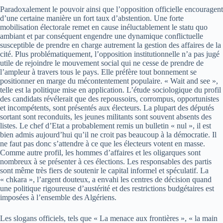
Paradoxalement le pouvoir ainsi que l’opposition officielle encouragent
d’une certaine manière un fort taux d’abstention. Une forte
mobilisation électorale remet en cause inéluctablement le statu quo
ambiant et par conséquent engendre une dynamique conflictuelle
susceptible de prendre en charge autrement la gestion des affaires de la
cité. Plus problématiquement, l’opposition institutionnelle n’a pas jugé
utile de rejoindre le mouvement social qui ne cesse de prendre de
l’ampleur à travers tous le pays. Elle préfère tout bonnement se
positionner en marge du mécontentement populaire. « Wait and see »,
telle est la politique mise en application. L’étude sociologique du profil
des candidats révélerait que des repoussoirs, corrompus, opportunistes
et incompétents, sont présentés aux électeurs. La plupart des députés
sortant sont reconduits, les jeunes militants sont souvent absents des
listes. Le chef d’Etat a probablement remis un bulletin « nul », il est
bien admis aujourd’hui qu’il ne croit pas beaucoup à la démocratie. Il
ne faut pas donc s’attendre à ce que les électeurs votent en masse.
Comme autre profil, les hommes d’affaires et les oligarques sont
nombreux à se présenter à ces élections. Les responsables des partis
sont même très fiers de soutenir le capital informel et spéculatif. La
« chkara », l’argent douteux, a envahi les centres de décision quand
une politique rigoureuse d’austérité et des restrictions budgétaires est
imposées à l’ensemble des Algériens.
Les slogans officiels, tels que « La menace aux frontières », « la main