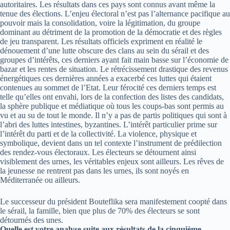
autoritaires. Les résultats dans ces pays sont connus avant même la
tenue des élections. L’enjeu électoral n’est pas l’alternance pacifique au
pouvoir mais la consolidation, voire la légitimation, du groupe
dominant au détriment de la promotion de la démocratie et des règles
de jeu transparent. Les résultats officiels expriment en réalité le
dénouement d’une lutte obscure des clans au sein du sérail et des
groupes d’intérêts, ces derniers ayant fait main basse sur l’économie de
bazar et les rentes de situation. Le rétrécissement drastique des revenus
énergétiques ces dernières années a exacerbé ces luttes qui étaient
contenues au sommet de l’Etat. Leur férocité ces derniers temps est
telle qu’elles ont envahi, lors de la confection des listes des candidats,
la sphère publique et médiatique où tous les coups-bas sont permis au
vu et au su de tout le monde. Il n’y a pas de partis politiques qui sont à
l’abri des luttes intestines, byzantines. L’intérêt particulier prime sur
l’intérêt du parti et de la collectivité. La violence, physique et
symbolique, devient dans un tel contexte l’instrument de prédilection
des rendez-vous électoraux. Les électeurs se détournent ainsi
visiblement des urnes, les véritables enjeux sont ailleurs. Les rêves de
la jeunesse ne rentrent pas dans les urnes, ils sont noyés en
Méditerranée ou ailleurs.
Le successeur du président Bouteflika sera manifestement coopté dans
le sérail, la famille, bien que plus de 70% des électeurs se sont
détournés des unes.
Quelle est votre analyse suite aux résultats de la cinquième