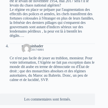
été le levain de novembre 1954, mai 2017 sera t il le
levain du chaos national algérien?
Le régime en place se prépare par l'augmentation des
effectifs des polices et armées, les chefs transfèrent des
fortunes colossales à l'étranger en plus de leurs familles,
la frénésie des derniers pillages qui s'emparent des
gouvernants sont autant d'indices sérieux sur des
lendemains périlleux , la peur est là à bientôt les
dégâts….
nadir sinhader
17 MAI 2017/6H01
Ce n'est pas facile de jouer au trublion, monsieur. Pour
votre information, l'Algérie ne fait pas exception dans le
monde dit arabe en terme de démocratie ou d'État de
droit ; que des monarchies absolues et des régimes
autoritaires, du Maroc au Bahreïn. Donc, un peu de
calme et de lucidité, SVP.
Les commentaires sont fermés.