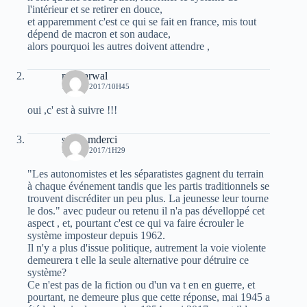
l'intérieur et se retirer en douce,
et apparemment c'est ce qui se fait en france, mis tout
dépend de macron et son audace,
alors pourquoi les autres doivent attendre ,
moh arwal
15 MAI 2017/10H45
oui ,c' est à suivre !!!
samir mderci
17 MAI 2017/1H29
"Les autonomistes et les séparatistes gagnent du terrain
à chaque événement tandis que les partis traditionnels se
trouvent discréditer un peu plus. La jeunesse leur tourne
le dos." avec pudeur ou retenu il n'a pas dévelloppé cet
aspect , et, pourtant c'est ce qui va faire écrouler le
système imposteur depuis 1962.
Il n'y a plus d'issue politique, autrement la voie violente
demeurera t elle la seule alternative pour détruire ce
système?
Ce n'est pas de la fiction ou d'un va t en en guerre, et
pourtant, ne demeure plus que cette réponse, mai 1945 a