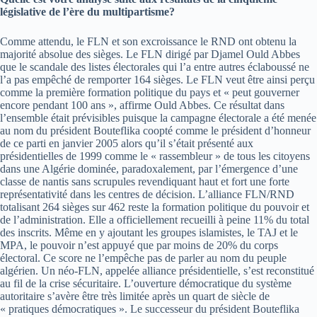
législative de l’ère du multipartisme?
Comme attendu, le FLN et son excroissance le RND ont obtenu la
majorité absolue des sièges. Le FLN dirigé par Djamel Ould Abbes
que le scandale des listes électorales qui l’a entre autres éclaboussé ne
l’a pas empêché de remporter 164 sièges. Le FLN veut être ainsi perçu
comme la première formation politique du pays et « peut gouverner
encore pendant 100 ans », affirme Ould Abbes. Ce résultat dans
l’ensemble était prévisibles puisque la campagne électorale a été menée
au nom du président Bouteflika coopté comme le président d’honneur
de ce parti en janvier 2005 alors qu’il s’était présenté aux
présidentielles de 1999 comme le « rassembleur » de tous les citoyens
dans une Algérie dominée, paradoxalement, par l’émergence d’une
classe de nantis sans scrupules revendiquant haut et fort une forte
représentativité dans les centres de décision. L’alliance FLN/RND
totalisant 264 sièges sur 462 reste la formation politique du pouvoir et
de l’administration. Elle a officiellement recueilli à peine 11% du total
des inscrits. Même en y ajoutant les groupes islamistes, le TAJ et le
MPA, le pouvoir n’est appuyé que par moins de 20% du corps
électoral. Ce score ne l’empêche pas de parler au nom du peuple
algérien. Un néo-FLN, appelée alliance présidentielle, s’est reconstitué
au fil de la crise sécuritaire. L’ouverture démocratique du système
autoritaire s’avère être très limitée après un quart de siècle de
« pratiques démocratiques ». Le successeur du président Bouteflika