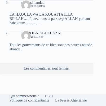
mourad hamlati
13 MAI 2017/20H06
LA HAOULA WA LA KOUATTA ILLA
BILLAH…..foutez nous la paix svp;ALLAH yarham
babakoum…………
Rabah IBN ABDELAZIZ
14 MAI 2017/7H48
Tout les gouvernants de ce bled sont des pourris nausée
abonde .
Les commentaires sont fermés.
Qui sommes-nous ?
CGU
Politique de confidentialité
La Presse Algérienne