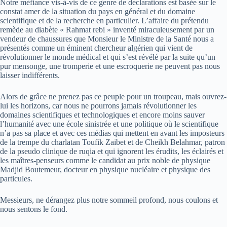
Notre méfiance vis-à-vis de ce genre de déclarations est basée sur le
constat amer de la situation du pays en général et du domaine
scientifique et de la recherche en particulier. L’affaire du prétendu
remède au diabète « Rahmat rebi » inventé miraculeusement par un
vendeur de chaussures que Monsieur le Ministre de la Santé nous a
présentés comme un éminent chercheur algérien qui vient de
révolutionner le monde médical et qui s’est révélé par la suite qu’un
pur mensonge, une tromperie et une escroquerie ne peuvent pas nous
laisser indifférents.
Alors de grâce ne prenez pas ce peuple pour un troupeau, mais ouvrez-
lui les horizons, car nous ne pourrons jamais révolutionner les
domaines scientifiques et technologiques et encore moins sauver
l’humanité avec une école sinistrée et une politique où le scientifique
n’a pas sa place et avec ces médias qui mettent en avant les imposteurs
de la trempe du charlatan Toufik Zaibet et de Cheikh Belahmar, patron
de la pseudo clinique de ruqia et qui ignorent les érudits, les éclairés et
les maîtres-penseurs comme le candidat au prix noble de physique
Madjid Boutemeur, docteur en physique nucléaire et physique des
particules.
Messieurs, ne dérangez plus notre sommeil profond, nous coulons et
nous sentons le fond.