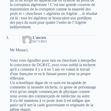
au fil du temps un apparatchik du système au profit de
la corruption algérienne ! C’est une grande courroie de
transmission de la corruption comme la majorité des
profs et « chercheurs » algériens en Algérie …le résultat
est là : tous les algériens se bousculent aux portillons
des pays du nord pour quitter l’enfer de l’Algérie
indépendante.
Caton L'ancien
12 MAI 2017/13H13
Mr Mouaci,
Vous vous égosillez pour rien en cherchant à interpeller
la conscience du DGRST, avez-vous oublié la tricherie
qu'il a commise il y a 4 ou 5 ans en volant le travail
d'une française et en le faisant passer pour sa propre
réflexion.
Un scientifique digne de ce nom est incapable de
commettre la moindre tricherie, ce genre de personnage
n'est qu'un simple commerçant de physique comme
nous avons des commerçants de médecine ou autre.
Il n'a été maintenu à ce poste dont il est indigne que
parce qu'il sert la caste gouvernante et originaire de la
même région.