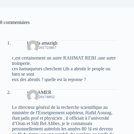
8 commentaires
koceila amazigh
11 MAI 2017/23H17
c,est certainement un autre RAHMAT REBI ,une autre
tromperie.
ces harnaqueurs cherchent t,ils a abrutir le peuple ou
bien se sont
eux des abrutis ? quelle est la reponse ?
veriteAMER
12 MAI 2017/0H52
Le directeur général de la recherche scientifique au
ministère de l'Enseignement supérieur, Hafid Aourag,
était jadis prof et physicien , il officiait à l’université
d’Oran et Sidi Bel Abbes, je le connaissais
personnellement autrefois les années 80 !il est devenu