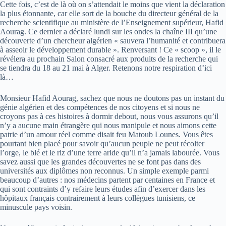
Cette fois, c’est de là où on s’attendait le moins que vient la déclaration
la plus étonnante, car elle sort de la bouche du directeur général de la
recherche scientifique au ministère de l’Enseignement supérieur, Hafid
Aourag. Ce dernier a déclaré lundi sur les ondes la chaîne III qu’une
découverte d’un chercheur algérien « sauvera l’humanité et contribuera
à asseoir le développement durable ». Renversant ! Ce « scoop », il le
révélera au prochain Salon consacré aux produits de la recherche qui
se tiendra du 18 au 21 mai à Alger. Retenons notre respiration d’ici
là…
Monsieur Hafid Aourag, sachez que nous ne doutons pas un instant du
génie algérien et des compétences de nos citoyens et si nous ne
croyons pas à ces histoires à dormir debout, nous vous assurons qu’il
n’y a aucune main étrangère qui nous manipule et nous aimons cette
patrie d’un amour réel comme disait feu Matoub Lounes. Vous êtes
pourtant bien placé pour savoir qu’aucun peuple ne peut récolter
l’orge, le blé et le riz d’une terre aride qu’il n’a jamais labourée. Vous
savez aussi que les grandes découvertes ne se font pas dans des
universités aux diplômes non reconnus. Un simple exemple parmi
beaucoup d’autres : nos médecins partent par centaines en France et
qui sont contraints d’y refaire leurs études afin d’exercer dans les
hôpitaux français contrairement à leurs collègues tunisiens, ce
minuscule pays voisin.