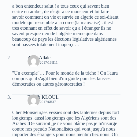
a bon entendeur salut ! a tous ceux qui savent bien
ecrire en arabe , de réagir a ce monsieur et lui faire
savoir comment on vie et survie en algerie ce soi-disant
modele qui ressemble a la coree (la mauvaise) . il est
tres etonnant en effet de savoir qu a l étranger ils ne
savent presque rien de l algérie meme que dans
beaucoup de pays les élections législatives algériennes
sont passees totalement inaperçu…
Atala Atlale
10 MAI 2017/18H11
''Un exemple''… Pour le monde de la triche ! On l'aura
compris qu'il s'agit bien d'un guide pour les fausses
démocraties ou autres gérontocraties !
Toufik KLOUL
11 MAI 2017/6H37
Cher Monsieur,les vessies sont des lanternes depuis fort
longtemps ,aussi longtemps que les Algériens sont des
Arabes !De surcroit ,je ne vous blâme pas je m'insurge
contre nos pseudo Nationalistes qui vont jusqu'à nous
importer des étrangers pour nous mentir chez nous .On