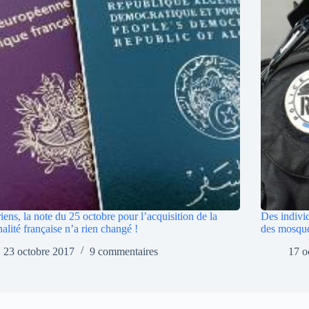
iens, la note du 25 octobre pour l’acquisition de la
Des individ
nalité française n’a rien changé !
des mosqué
23 octobre 2017
9 commentaires
17 o