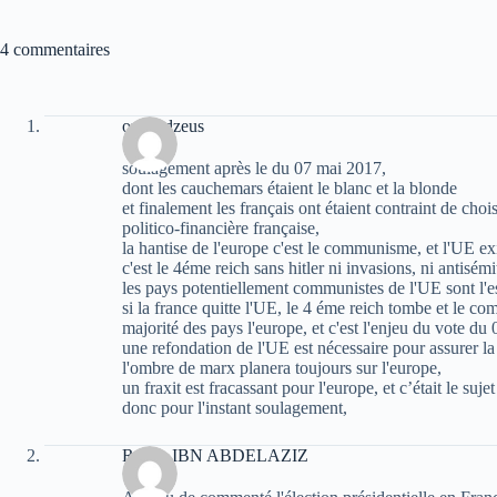
4 commentaires
oziris dzeus
soulagement après le du 07 mai 2017,
dont les cauchemars étaient le blanc et la blonde
et finalement les français ont étaient contraint de chois
politico-financière française,
la hantise de l'europe c'est le communisme, et l'UE e
c'est le 4éme reich sans hitler ni invasions, ni antisém
les pays potentiellement communistes de l'UE sont l'espa
si la france quitte l'UE, le 4 éme reich tombe et le c
majorité des pays l'europe, et c'est l'enjeu du vote du
une refondation de l'UE est nécessaire pour assurer la 
l'ombre de marx planera toujours sur l'europe,
un fraxit est fracassant pour l'europe, et c’était le suj
donc pour l'instant soulagement,
Rabah IBN ABDELAZIZ