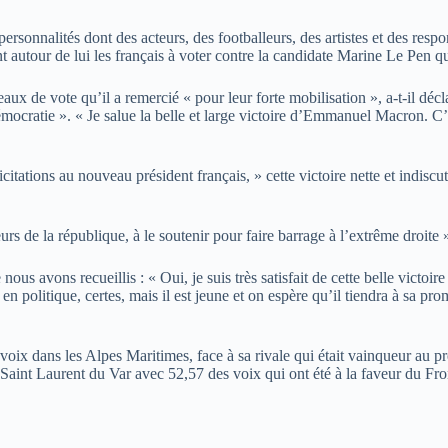
personnalités dont des acteurs, des footballeurs, des artistes et des res
t autour de lui les français à voter contre la candidate Marine Le Pen qu
aux de vote qu’il a remercié « pour leur forte mobilisation », a-t-il décl
démocratie ». « Je salue la belle et large victoire d’Emmanuel Macron. C’
citations au nouveau président français, » cette victoire nette et indiscut
urs de la république, à le soutenir pour faire barrage à l’extrême droite »,
us avons recueillis : « Oui, je suis très satisfait de cette belle victoire
n politique, certes, mais il est jeune et on espère qu’il tiendra à sa pro
x dans les Alpes Maritimes, face à sa rivale qui était vainqueur au pr
Saint Laurent du Var avec 52,57 des voix qui ont été à la faveur du Fro