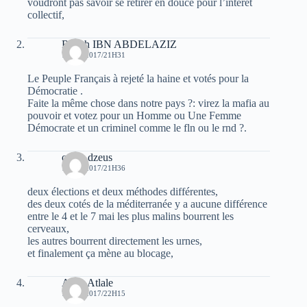
voudront pas savoir se retirer en douce pour l’intérêt
collectif,
Rabah IBN ABDELAZIZ
7 MAI 2017/21H31
Le Peuple Français à rejeté la haine et votés pour la
Démocratie .
Faite la même chose dans notre pays ?: virez la mafia au
pouvoir et votez pour un Homme ou Une Femme
Démocrate et un criminel comme le fln ou le rnd ?.
oziris dzeus
7 MAI 2017/21H36
deux élections et deux méthodes différentes,
des deux cotés de la méditerranée y a aucune différence
entre le 4 et le 7 mai les plus malins bourrent les
cerveaux,
les autres bourrent directement les urnes,
et finalement ça mène au blocage,
Atala Atlale
7 MAI 2017/22H15