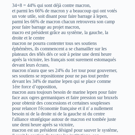
34+8 = 44% qui sont déjà contre macron,
et parmi les 66% de macron y a beaucoup qui ont votés
un vote utile, soit disant pour faire barrage à lepen,
parmi les 66% de macron chacun retrouvera son camp
pour faire barrage au projet macron,
macro est président grâce au système, la gauche, la
droite et le centre
macron ne pourra contenter tous ses soutiens
éphémères, ils commencent a se chamailler sur les
plateaux des télés dés ce soir à peine une demi heure
après la victoire, les français sont surement estomaqués
devant leurs écrans,
macron n'aura que ses 24% du 1er tour pour gouverner,
ses soutiens se repositionne pour ne pas tout perdre
devant les 34% de marine lepen qui se place comme
1ére force d’opposition,
macron aura toujours besoin de marine lepen pour faire
face aux ogres germaniques et faire pression sur bruxels
pour obtenir des concessions et certaines souplesses
pour relancer l'économie française et il n' a nullement
besoin ni de la droite ni de la gauche ni du centre
l'alliance stratégique autour de macron est tombée juste
une demi heure après sa victoire,
macron est un président désigné pour sauver le système,