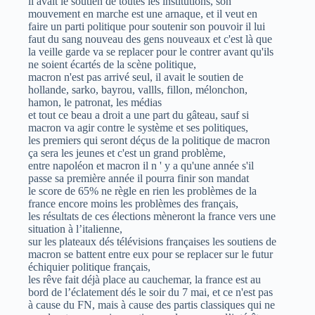
il avait le soutien de toutes les institutions, son
mouvement en marche est une arnaque, et il veut en
faire un parti politique pour soutenir son pouvoir il lui
faut du sang nouveau des gens nouveaux et c'est là que
la veille garde va se replacer pour le contrer avant qu'ils
ne soient écartés de la scène politique,
macron n'est pas arrivé seul, il avait le soutien de
hollande, sarko, bayrou, vallls, fillon, mélonchon,
hamon, le patronat, les médias
et tout ce beau a droit a une part du gâteau, sauf si
macron va agir contre le système et ses politiques,
les premiers qui seront déçus de la politique de macron
ça sera les jeunes et c'est un grand problème,
entre napoléon et macron il n ' y a qu'une année s'il
passe sa première année il pourra finir son mandat
le score de 65% ne règle en rien les problèmes de la
france encore moins les problèmes des français,
les résultats de ces élections mèneront la france vers une
situation à l’italienne,
sur les plateaux dés télévisions françaises les soutiens de
macron se battent entre eux pour se replacer sur le futur
échiquier politique français,
les rêve fait déjà place au cauchemar, la france est au
bord de l’éclatement dés le soir du 7 mai, et ce n'est pas
à cause du FN, mais à cause des partis classiques qui ne