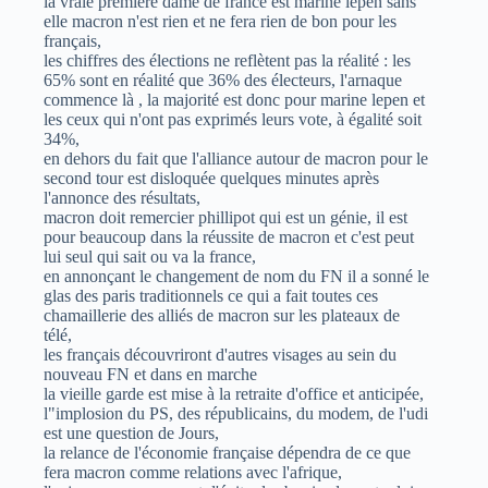
la vraie première dame de france est marine lepen sans
elle macron n'est rien et ne fera rien de bon pour les
français,
les chiffres des élections ne reflètent pas la réalité : les
65% sont en réalité que 36% des électeurs, l'arnaque
commence là , la majorité est donc pour marine lepen et
les ceux qui n'ont pas exprimés leurs vote, à égalité soit
34%,
en dehors du fait que l'alliance autour de macron pour le
second tour est disloquée quelques minutes après
l'annonce des résultats,
macron doit remercier phillipot qui est un génie, il est
pour beaucoup dans la réussite de macron et c'est peut
lui seul qui sait ou va la france,
en annonçant le changement de nom du FN il a sonné le
glas des paris traditionnels ce qui a fait toutes ces
chamaillerie des alliés de macron sur les plateaux de
télé,
les français découvriront d'autres visages au sein du
nouveau FN et dans en marche
la vieille garde est mise à la retraite d'office et anticipée,
l"implosion du PS, des républicains, du modem, de l'udi
est une question de Jours,
la relance de l'économie française dépendra de ce que
fera macron comme relations avec l'afrique,