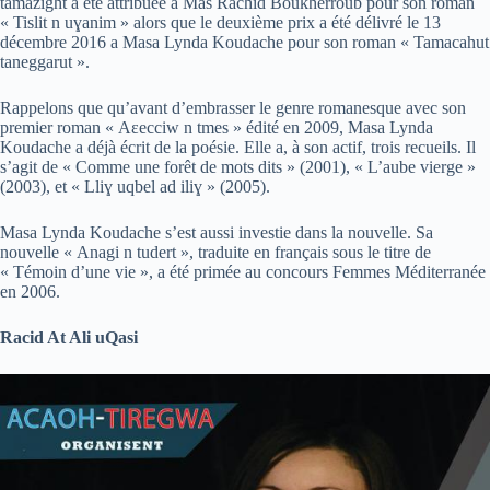
tamazight a été attribuée à Mas Rachid Boukherroub pour son roman
« Tislit n uɣanim » alors que le deuxième prix a été délivré le 13
décembre 2016 a Masa Lynda Koudache pour son roman « Tamacahut
taneggarut ».
Rappelons que qu’avant d’embrasser le genre romanesque avec son
premier roman « Aɛecciw n tmes » édité en 2009, Masa Lynda
Koudache a déjà écrit de la poésie. Elle a, à son actif, trois recueils. Il
s’agit de « Comme une forêt de mots dits » (2001), « L’aube vierge »
(2003), et « Lliɣ uqbel ad iliɣ » (2005).
Masa Lynda Koudache s’est aussi investie dans la nouvelle. Sa
nouvelle « Anagi n tudert », traduite en français sous le titre de
« Témoin d’une vie », a été primée au concours Femmes Méditerranée
en 2006.
Racid At Ali uQasi