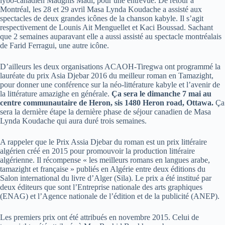
lybo-canadien Madghis Madi, pour une entrevue. De retour à
Montréal, les 28 et 29 avril Masa Lynda Koudache a assisté aux
spectacles de deux grandes icônes de la chanson kabyle. Il s’agit
respectivement de Lounis Ait Menguellet et Kaci Boussad. Sachant
que 2 semaines auparavant elle a aussi assisté au spectacle montréalais
de Farid Ferragui, une autre icône.
D’ailleurs les deux organisations ACAOH-Tiregwa ont programmé la
lauréate du prix Asia Djebar 2016 du meilleur roman en Tamazight,
pour donner une conférence sur la néo-littérature kabyle et l’avenir de
la littérature amazighe en générale.
Ça sera le dimanche 7 mai au
centre communautaire de Heron, sis 1480 Heron road, Ottawa.
Ça
sera la dernière étape la dernière phase de séjour canadien de Masa
Lynda Koudache qui aura duré trois semaines.
A rappeler que le Prix Assia Djebar du roman est un prix littéraire
algérien créé en 2015 pour promouvoir la production littéraire
algérienne. Il récompense « les meilleurs romans en langues arabe,
tamazight et française » publiés en Algérie entre deux éditions du
Salon international du livre d’Alger (Sila). Le prix a été institué par
deux éditeurs que sont l’Entreprise nationale des arts graphiques
(ENAG) et l’Agence nationale de l’édition et de la publicité (ANEP).
Les premiers prix ont été attribués en novembre 2015. Celui de