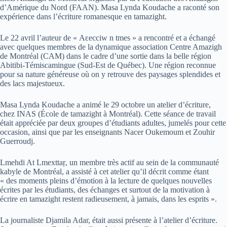
d’Amérique du Nord (FAAN). Masa Lynda Koudache a raconté son
expérience dans l’écriture romanesque en tamazight.
Le 22 avril l’auteur de « Aɛecciw n tmes » a rencontré et a échangé
avec quelques membres de la dynamique association Centre Amazigh
de Montréal (CAM) dans le cadre d’une sortie dans la belle région
Abitibi-Témiscamingue (Sud-Est de Québec). Une région reconnue
pour sa nature généreuse où on y retrouve des paysages splendides et
des lacs majestueux.
Masa Lynda Koudache a animé le 29 octobre un atelier d’écriture,
chez INAS (École de tamazight à Montréal). Cette séance de travail
était appréciée par deux groupes d’étudiants adultes, jumelés pour cette
occasion, ainsi que par les enseignants Nacer Oukemoum et Zouhir
Guerroudj.
Lmehdi At Lmexttaṛ, un membre très actif au sein de la communauté
kabyle de Montréal, a assisté à cet atelier qu’il décrit comme étant
« des moments pleins d’émotion à la lecture de quelques nouvelles
écrites par les étudiants, des échanges et surtout de la motivation à
écrire en tamazight restent radieusement, à jamais, dans les esprits ».
La journaliste Djamila Adar, était aussi présente à l’atelier d’écriture.