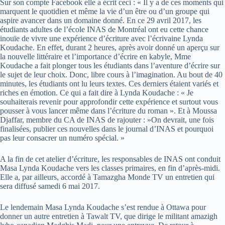
Sur son compte Facebook elle a écrit ceci : « Il y a de ces moments qui
marquent le quotidien et même la vie d’un être ou d’un groupe qui
aspire avancer dans un domaine donné. En ce 29 avril 2017, les
étudiants adultes de l’école INAS de Montréal ont eu cette chance
inouïe de vivre une expérience d’écriture avec l’écrivaine Lynda
Koudache. En effet, durant 2 heures, après avoir donné un aperçu sur
la nouvelle littéraire et l’importance d’écrire en kabyle, Mme
Koudache a fait plonger tous les étudiants dans l’aventure d’écrire sur
le sujet de leur choix. Donc, libre cours à l’imagination. Au bout de 40
minutes, les étudiants ont lu leurs textes. Ces derniers étaient variés et
riches en émotion. Ce qui a fait dire à Lynda Koudache : « Je
souhaiterais revenir pour approfondir cette expérience et surtout vous
pousser à vous lancer même dans l’écriture du roman ». Et à Moussa
Djaffar, membre du CA de INAS de rajouter : »On devrait, une fois
finalisées, publier ces nouvelles dans le journal d’INAS et pourquoi
pas leur consacrer un numéro spécial. »
A la fin de cet atelier d’écriture, les responsables de INAS ont conduit
Masa Lynda Koudache vers les classes primaires, en fin d’après-midi.
Elle a, par ailleurs, accordé à Tamazgha Monde TV un entretien qui
sera diffusé samedi 6 mai 2017.
Le lendemain Masa Lynda Koudache s’est rendue à Ottawa pour
donner un autre entretien à Tawalt TV, que dirige le militant amazigh