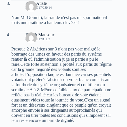
Atala Atlale
5 MAI 2017/23H14
Non Mr Goumiri, la fraude n'est pas un sport national
mais une pratique à hauteurs élevées !
Rabah Mansour
6 MAI 2017/1H02
Presque 2 Algériens sur 3 n'ont pas voté malgré le
bourrage des urnes en faveur des partis du système
rentier là où l'administration juge et partie a pu le
faire.Cette forte abstention a profité aux partis du régime
car la grande majorité des votants sont ses
affidés.L'opposition laïque est laminée car ses potentiels
votants ont préféré s'abstenir ou voter blanc connaissant
la fourberie du système organisateur et contrôleur du
scrutin de A à Z.Même ce faible taux de participation ne
reflète pas la réalité car les bureaux de vote étaient
quasiment vides toute la journée du vote.C'est un signal
fort et un désaveux cinglant que ce peuple qu'on croyait
amorphe envoie à ses dirigeants autoproclamés qui
doivent en tirer toutes les conclusions qui s'imposent s'il
leur reste encore un brin de dignité.