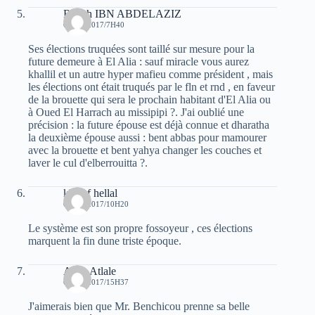
Rabah IBN ABDELAZIZ
6 MAI 2017/7H40
Ses élections truquées sont taillé sur mesure pour la
future demeure à El Alia : sauf miracle vous aurez
khallil et un autre hyper mafieu comme président , mais
les élections ont était truqués par le fln et rnd , en faveur
de la brouette qui sera le prochain habitant d'El Alia ou
à Oued El Harrach au missipipi ?. J'ai oublié une
précision : la future épouse est déjà connue et dharatha
la deuxième épouse aussi : bent abbas pour mamourer
avec la brouette et bent yahya changer les couches et
laver le cul d'elberrouitta ?.
khelaf hellal
6 MAI 2017/10H20
Le système est son propre fossoyeur , ces élections
marquent la fin dune triste époque.
Atala Atlale
6 MAI 2017/15H37
J'aimerais bien que Mr. Benchicou prenne sa belle