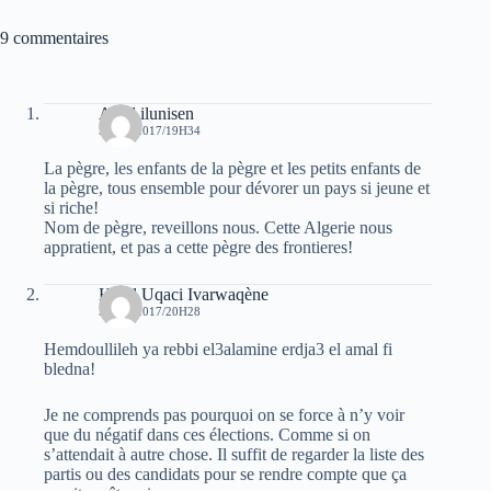
9 commentaires
Aksil ilunisen
5 MAI 2017/19H34
La pègre, les enfants de la pègre et les petits enfants de
la pègre, tous ensemble pour dévorer un pays si jeune et
si riche!
Nom de pègre, reveillons nous. Cette Algerie nous
appratient, et pas a cette pègre des frontieres!
Hend Uqaci Ivarwaqène
5 MAI 2017/20H28
Hemdoullileh ya rebbi el3alamine erdja3 el amal fi
bledna!
Je ne comprends pas pourquoi on se force à n’y voir
que du négatif dans ces élections. Comme si on
s’attendait à autre chose. Il suffit de regarder la liste des
partis ou des candidats pour se rendre compte que ça