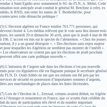
rendue à Saint Egidio avec notamment le SG du FLN, A. Mehri. Cette
situation non anticipée avait conduit le général M. Betchine à créer, ex
nihilo, le RND, mis entre les mains de T. Benbeibèche, pour
contrecarrer cette démarche politique !
(5) L’électorat algérien en France totalise 763.771 personnes, qui
devront choisir 4. Les médias relèvent que le vote aura lieu durant trois
jours, les samedi 29 et dimanche 30 avril, ainsi que le jeudi 4 mai de 8h
à 19h. L’accent est mis sur le spectre de l’abstention. « Chez les jeunes
surtout, il y a un grand désespoir ». « Des élections sans enjeu majeur
et pour lesquelles les Algériens ne semblent pas montrer de l’intérêt ».
« Les observateurs ne croient pas que les élections de jeudi prochain
peuvent offrir une carte politique nouvelle ».
(6) L’intrusion de l’argent sale dans les élections n’est pas nouvelle
mais pour ces législatives elle est flagrante puisque le secrétaire général
du FLN, D. Ould-Abbès ne nie que ses enfants ont été pris par les
services de sécurité en possession d’importantes sommes d’argents,
liées aux marchandages de places dans les listes électorales.
(7) Lors de l’élection de L. Zeroual, certains avaient déduit, en Algérie
et à l’étranger et notamment en France, que ce scrutin était crédible du
fait du taux de participation très élevé et du nombre important
d’électeurs qui se sont rués vers les bureaux de vote. Ce taux de