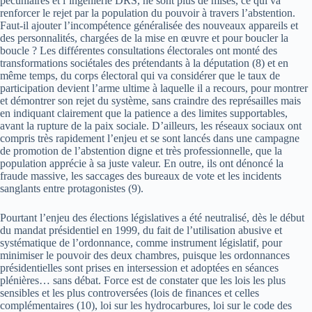
pécuniaires et l’ingénierie DRS, ne sont plus de mises, ce qui va
renforcer le rejet par la population du pouvoir à travers l’abstention.
Faut-il ajouter l’incompétence généralisée des nouveaux appareils et
des personnalités, chargées de la mise en œuvre et pour boucler la
boucle ? Les différentes consultations électorales ont monté des
transformations sociétales des prétendants à la députation (8) et en
même temps, du corps électoral qui va considérer que le taux de
participation devient l’arme ultime à laquelle il a recours, pour montrer
et démontrer son rejet du système, sans craindre des représailles mais
en indiquant clairement que la patience a des limites supportables,
avant la rupture de la paix sociale. D’ailleurs, les réseaux sociaux ont
compris très rapidement l’enjeu et se sont lancés dans une campagne
de promotion de l’abstention digne et très professionnelle, que la
population apprécie à sa juste valeur. En outre, ils ont dénoncé la
fraude massive, les saccages des bureaux de vote et les incidents
sanglants entre protagonistes (9).
Pourtant l’enjeu des élections législatives a été neutralisé, dès le début
du mandat présidentiel en 1999, du fait de l’utilisation abusive et
systématique de l’ordonnance, comme instrument législatif, pour
minimiser le pouvoir des deux chambres, puisque les ordonnances
présidentielles sont prises en intersession et adoptées en séances
plénières… sans débat. Force est de constater que les lois les plus
sensibles et les plus controversées (lois de finances et celles
complémentaires (10), loi sur les hydrocarbures, loi sur le code des