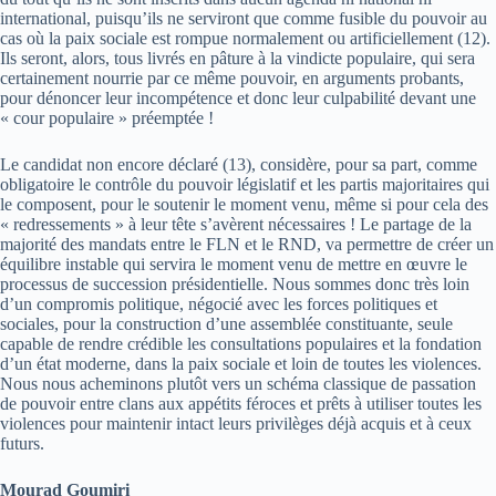
international, puisqu’ils ne serviront que comme fusible du pouvoir au
cas où la paix sociale est rompue normalement ou artificiellement (12).
Ils seront, alors, tous livrés en pâture à la vindicte populaire, qui sera
certainement nourrie par ce même pouvoir, en arguments probants,
pour dénoncer leur incompétence et donc leur culpabilité devant une
« cour populaire » préemptée !
Le candidat non encore déclaré (13), considère, pour sa part, comme
obligatoire le contrôle du pouvoir législatif et les partis majoritaires qui
le composent, pour le soutenir le moment venu, même si pour cela des
« redressements » à leur tête s’avèrent nécessaires ! Le partage de la
majorité des mandats entre le FLN et le RND, va permettre de créer un
équilibre instable qui servira le moment venu de mettre en œuvre le
processus de succession présidentielle. Nous sommes donc très loin
d’un compromis politique, négocié avec les forces politiques et
sociales, pour la construction d’une assemblée constituante, seule
capable de rendre crédible les consultations populaires et la fondation
d’un état moderne, dans la paix sociale et loin de toutes les violences.
Nous nous acheminons plutôt vers un schéma classique de passation
de pouvoir entre clans aux appétits féroces et prêts à utiliser toutes les
violences pour maintenir intact leurs privilèges déjà acquis et à ceux
futurs.
Mourad Goumiri