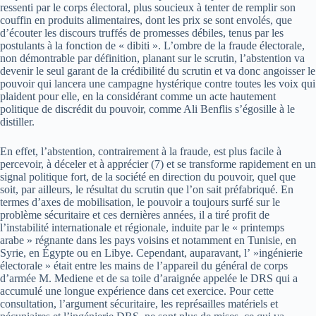
ressenti par le corps électoral, plus soucieux à tenter de remplir son
couffin en produits alimentaires, dont les prix se sont envolés, que
d’écouter les discours truffés de promesses débiles, tenus par les
postulants à la fonction de « dibiti ». L’ombre de la fraude électorale,
non démontrable par définition, planant sur le scrutin, l’abstention va
devenir le seul garant de la crédibilité du scrutin et va donc angoisser le
pouvoir qui lancera une campagne hystérique contre toutes les voix qui
plaident pour elle, en la considérant comme un acte hautement
politique de discrédit du pouvoir, comme Ali Benflis s’égosille à le
distiller.
En effet, l’abstention, contrairement à la fraude, est plus facile à
percevoir, à déceler et à apprécier (7) et se transforme rapidement en un
signal politique fort, de la société en direction du pouvoir, quel que
soit, par ailleurs, le résultat du scrutin que l’on sait préfabriqué. En
termes d’axes de mobilisation, le pouvoir a toujours surfé sur le
problème sécuritaire et ces dernières années, il a tiré profit de
l’instabilité internationale et régionale, induite par le « printemps
arabe » régnante dans les pays voisins et notamment en Tunisie, en
Syrie, en Égypte ou en Libye. Cependant, auparavant, l’ »ingénierie
électorale » était entre les mains de l’appareil du général de corps
d’armée M. Mediene et de sa toile d’araignée appelée le DRS qui a
accumulé une longue expérience dans cet exercice. Pour cette
consultation, l’argument sécuritaire, les représailles matériels et