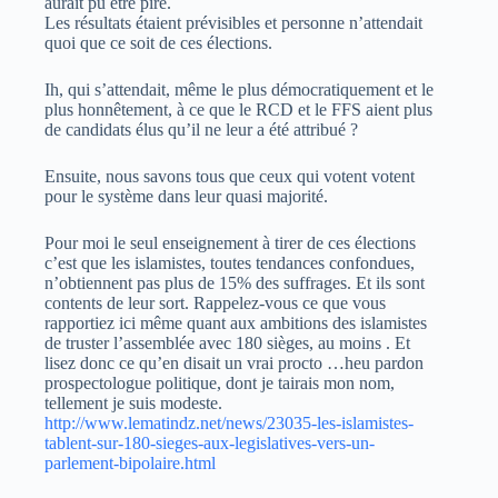
aurait pu être pire.
Les résultats étaient prévisibles et personne n’attendait
quoi que ce soit de ces élections.
Ih, qui s’attendait, même le plus démocratiquement et le
plus honnêtement, à ce que le RCD et le FFS aient plus
de candidats élus qu’il ne leur a été attribué ?
Ensuite, nous savons tous que ceux qui votent votent
pour le système dans leur quasi majorité.
Pour moi le seul enseignement à tirer de ces élections
c’est que les islamistes, toutes tendances confondues,
n’obtiennent pas plus de 15% des suffrages. Et ils sont
contents de leur sort. Rappelez-vous ce que vous
rapportiez ici même quant aux ambitions des islamistes
de truster l’assemblée avec 180 sièges, au moins . Et
lisez donc ce qu’en disait un vrai procto …heu pardon
prospectologue politique, dont je tairais mon nom,
tellement je suis modeste.
http://www.lematindz.net/news/23035-les-islamistes-
tablent-sur-180-sieges-aux-legislatives-vers-un-
parlement-bipolaire.html