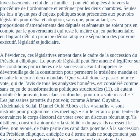
investissements, celui de la famille…) ont été adoptées à travers la
procédure de l’ordonnance et entériner par les deux chambres. Seules
les lois n’ayant pas d’enjeux politiques sont présentées aux pouvoirs
législatifs pour débat et adoption, sans que, pour autant, les
propositions d’amendements des députés et sénateurs ne soient pris en
compte par le gouvernement qui reste le maître du jeu parlementaire,
en flagrant délit du principe démocratique de séparation des pouvoirs
exécutif, législatif et judiciaire.
A l’évidence, ces législatives entrent dans le cadre de la succession du
Président elliptique. Le pouvoir législatif peut être amené à légiférer sur
les conditions particulières de la succession. Faut-il rappeler le
déverrouillage de la constitution pour permettre le troisième mandat et
ensuite le retour à deux mandats ! Que va-t-il donc se passer pour ce
vote, qui de l’avis de tous les analystes honnêtes, est considéré comme
sans enjeu de transformations politiques structurelles (11), ait autant
mobilisé le pouvoir, tous clans confondus, pour un « vote massif » ?
Les janissaires patentés du pouvoir, comme Ahmed Ouyahia,
Abdelmalek Sellal, Djamel Ould Abbes et les « sanafirs », sont
instruits pour programmer des meetings « sur le terrain » pour tenter de
convaincre le corps électoral de voter avec un discours récurant qu’ils
distillent, construit autour de « la stabilité » du pays. Ils caressent le
rêve, non avoué, de faire partie des candidats potentiels à la succession
du Président elliptique, anticipée ou à terme mais ne soupçonnent pas
du tout qu’ils ne sont inscrits dans aucun agenda ni national ni