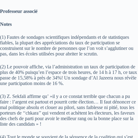
Professeur associé
Notes
(1) Fautes de sondages scientifiques indépendants et de statistiques
fiables, la plupart des appréciations du taux de participation se
construisent sur le nombre de personnes que l’on voit s’agglutiner ou
pas, dans les écoles utilisées pour abriter le scrutin.
(2) Le pouvoir affiche, via l’administration un taux de participation de
plus de 40% puisqu’en l’espace de trois heures, de 14 h à 17 h, ce taux
passe de 15,58% à près de 34%! Un sondage d’Al Jazeera nous révèle
une participation moins de 16 %.
(3) Z. Sekfali affirme qu’ »il y a ce constat terrible que chacun a pu
faire : l’argent est partout et pourrit cette élection… Il faut dénoncer ce
mal politique absolu et clouer au pilori, sans faiblesse ni pitié, tous les
porteurs de ‘‘chkara’’ qui vendent et achètent les électeurs, les faveurs
des chefs de parti pour avoir le meilleur rang ou la bonne place sur la
liste des candidats » !
(4) Tout le monde se souvient de la séquence de la coalition qui s’est