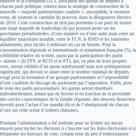
massive et la corruption (3). L’allocation des quotas de députés à
chacun parti politique, entrera dans la stratégie de construction de la
nouvelle « majorité parlementaire coalisée », susceptible, le moment
venu, de soutenir le candidat du pouvoir, dans la désignation élective
de 2019. Cette construction ne doit pas permettre à un parti de truster
une large majorité de leadership (4) qui pourrait peser sur les
prochaines présidentielles, d’une manière ou d’une autre mais créer un
équilibre majoritaire instable, entre le FLN, le RND et les islamistes
ablutionnés, plus faciles à redresser en cas de besoin. Pour la
consommation régionale et internationale et notamment française (5), la
crédibilité relative du scrutin, passe par la participation des partis
« alarme » (le FFS, le RCD et le PT), qui, en plus de leurs propres
voix, seront crédités d’un quota représentatif mais non politiquement
significatif, qui devrait se situer entre le nombre minimal de députés,
exigé pour la formation d’un groupe parlementaire et l’impossibilité
d’une coalition de blocage du parlement par l’opposition. Enfin, pour
le reste des partis personnalisés, les quotas seront distribués
individuellement, autant que de besoin et en fonction de la proximité
des cercles concentriques de la famille régnante, des moyens financiers
investis pour l’achat d’un mandat (6) et de l’obséquiosité de chacun
d’eux sur cette scène d’ombres chinoises.
Pourtant l’administration a été instruite pour ne lésiner sur aucun
moyen pour inciter les électeurs à s’inscrire sur les listes électorales et à
fréquenter les bureaux de vote, compte tenu du peu d’enthousiasme