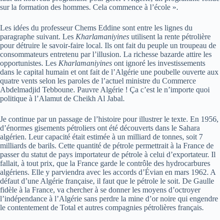
sur la formation des hommes. Cela commence à l’école ».
Les idées du professeur Chems Eddine sont entre les lignes du
paragraphe suivant. Les
Kharlamaniyines
utilisent la rente pétrolière
pour détruire le savoir-faire local. Ils ont fait du peuple un troupeau de
consommateurs entretenu par l’illusion. La richesse bazarde attire les
opportunistes. Les
Kharlamaniyines
ont ignoré les investissements
dans le capital humain et ont fait de l’Algérie une poubelle ouverte aux
quatre vents selon les paroles de l’actuel ministre du Commerce
Abdelmadjid Tebboune. Pauvre Algérie ! Ça c’est le n’importe quoi
politique à l’Alamut de Cheikh Al Jabal.
Je continue par un passage de l’histoire pour illustrer le texte. En 1956,
d’énormes gisements pétroliers ont été découverts dans le Sahara
algérien. Leur capacité était estimée à un milliard de tonnes, soit 7
milliards de barils. Cette quantité de pétrole permettrait à la France de
passer du statut de pays importateur de pétrole à celui d’exportateur. Il
fallait, à tout prix, que la France garde le contrôle des hydrocarbures
algériens. Elle y parviendra avec les accords d’Évian en mars 1962. A
défaut d’une Algérie française, il faut que le pétrole le soit. De Gaulle
fidèle à la France, va chercher à se donner les moyens d’octroyer
l’indépendance à l’Algérie sans perdre la mine d’or noire qui engendre
le contentement de Total et autres compagnies pétrolières français.