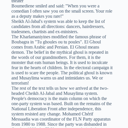
theater
Boumediene smiled and said: "When you were a
comedian I often saw you on the small screen. Your role
as a deputy makes you rare!"
Sheikh Al-Jabal's system was able to keep the list of
candidates from all directions: dancers, hairdressers,
tradesmen, chartists and ex-ministers.
The Kharlamaniyines modified the famous phrase of
Boubagra in "Tu ghoules ou tu poules". El Ghoul
comes from Arabic and Persian. El Ghoul means
demon. The belief in the mythical ghoul is repeated in
the words of our grandmothers. For them, it is the
monster that eats human beings. It is used to inculcate
fear in the hearts of children. In the electoral campaign it
is used to scare the people. The political ghoul is known
and Musaylima warns us and intimidates us. We or
terrorism!
The rest of the text tells us how we arrived at the two-
headed Cheikh Al-Jabal and Musaylima system.
People's democracy is the main column on which the
one-party system was based. Built on the remains of the
National Liberation Front after independence, this
system resisted any change. Mohamed Chérif
Messaadia was coordinator of the FLN Party apparatus
from 1980 to 1988. Since the party was disbanded in