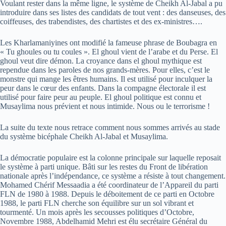
Voulant rester dans la même ligne, le système de Cheikh Al-Jabal a pu
introduire dans ses listes des candidats de tout vent : des danseuses, des
coiffeuses, des trabendistes, des chartistes et des ex-ministres….
Les Kharlamaniyines ont modifié la fameuse phrase de Boubagra en
« Tu ghoules ou tu coules ». El ghoul vient de l’arabe et du Perse. El
ghoul veut dire démon. La croyance dans el ghoul mythique est
rependue dans les paroles de nos grands-mères. Pour elles, c’est le
monstre qui mange les êtres humains. Il est utilisé pour inculquer la
peur dans le cœur des enfants. Dans la compagne électorale il est
utilisé pour faire peur au peuple. El ghoul politique est connu et
Musaylima nous prévient et nous intimide. Nous ou le terrorisme !
La suite du texte nous retrace comment nous sommes arrivés au stade
du système bicéphale Cheikh Al-Jabal et Musaylima.
La démocratie populaire est la colonne principale sur laquelle reposait
le système à parti unique. Bâti sur les restes du Front de libération
nationale après l’indépendance, ce système a résiste à tout changement.
Mohamed Chérif Messaadia a été coordinateur de l’Appareil du parti
FLN de 1980 à 1988. Depuis le déboitement de ce parti en Octobre
1988, le parti FLN cherche son équilibre sur un sol vibrant et
tourmenté. Un mois après les secousses politiques d’Octobre,
Novembre 1988, Abdelhamid Mehri est élu secrétaire Général du