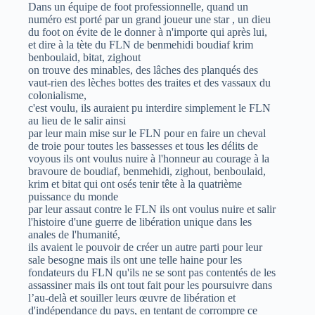
Dans un équipe de foot professionnelle, quand un
numéro est porté par un grand joueur une star , un dieu
du foot on évite de le donner à n'importe qui après lui,
et dire à la tète du FLN de benmehidi boudiaf krim
benboulaid, bitat, zighout
on trouve des minables, des lâches des planqués des
vaut-rien des lèches bottes des traites et des vassaux du
colonialisme,
c'est voulu, ils auraient pu interdire simplement le FLN
au lieu de le salir ainsi
par leur main mise sur le FLN pour en faire un cheval
de troie pour toutes les bassesses et tous les délits de
voyous ils ont voulus nuire à l'honneur au courage à la
bravoure de boudiaf, benmehidi, zighout, benboulaid,
krim et bitat qui ont osés tenir tête à la quatrième
puissance du monde
par leur assaut contre le FLN ils ont voulus nuire et salir
l'histoire d'une guerre de libération unique dans les
anales de l'humanité,
ils avaient le pouvoir de créer un autre parti pour leur
sale besogne mais ils ont une telle haine pour les
fondateurs du FLN qu'ils ne se sont pas contentés de les
assassiner mais ils ont tout fait pour les poursuivre dans
l’au-delà et souiller leurs œuvre de libération et
d'indépendance du pays, en tentant de corrompre ce