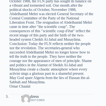
October 1988, the FLN party has sought its balance on
a vibrant and tormented soil. One month after the
political shocks of October, November 1988,
Abdelhamid Mehri was elected General Secretary of the
Central Committee of the Party of the National
Liberation Front. The resignation of Abdelhamid Mehri
came in time after "the scientific coup". The
consequences of this "scientific coup d'état" reflect the
recent image of this party and the birth of the two-
headed system Cheikh Al-Jabal and Musaylima.
Conclusion: Today the FLN reflects neither the people
nor the revolution. The secretaries-general who
succeeded Abdelhamid Mehri no longer know how to
tell the truth to the people. They have neither the
courage nor the appearance of men of principle. Shame
and politics in the Alamut of Sheikh Al-Jabal and
Musaylima create a chaotic atmosphere where every
activist sings a glorious past in a shameful present.
May God spare Algeria from the lies of Hassan ibn al-
Sabbah and Musaylima.
Omar Chaalal
oziris dzeus
21 MAI 2017/23H35