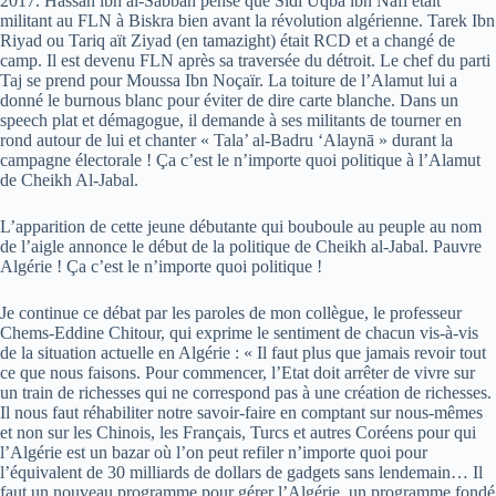
2017. Hassan ibn al-Sabbah pense que Sidi Uqba ibn Nafi était
militant au FLN à Biskra bien avant la révolution algérienne. Tarek Ibn
Riyad ou Tariq aït Ziyad (en tamazight) était RCD et a changé de
camp. Il est devenu FLN après sa traversée du détroit. Le chef du parti
Taj se prend pour Moussa Ibn Noçaïr. La toiture de l’Alamut lui a
donné le burnous blanc pour éviter de dire carte blanche. Dans un
speech plat et démagogue, il demande à ses militants de tourner en
rond autour de lui et chanter « Tala’ al-Badru ‘Alaynā » durant la
campagne électorale ! Ça c’est le n’importe quoi politique à l’Alamut
de Cheikh Al-Jabal.
L’apparition de cette jeune débutante qui bouboule au peuple au nom
de l’aigle annonce le début de la politique de Cheikh al-Jabal. Pauvre
Algérie ! Ça c’est le n’importe quoi politique !
Je continue ce débat par les paroles de mon collègue, le professeur
Chems-Eddine Chitour, qui exprime le sentiment de chacun vis-à-vis
de la situation actuelle en Algérie : « Il faut plus que jamais revoir tout
ce que nous faisons. Pour commencer, l’Etat doit arrêter de vivre sur
un train de richesses qui ne correspond pas à une création de richesses.
Il nous faut réhabiliter notre savoir-faire en comptant sur nous-mêmes
et non sur les Chinois, les Français, Turcs et autres Coréens pour qui
l’Algérie est un bazar où l’on peut refiler n’importe quoi pour
l’équivalent de 30 milliards de dollars de gadgets sans lendemain… Il
faut un nouveau programme pour gérer l’Algérie, un programme fondé