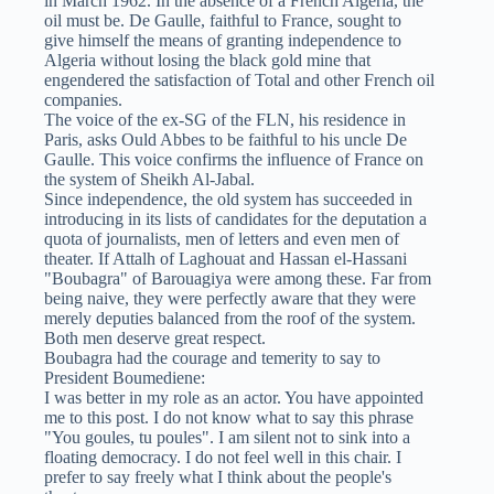
in March 1962. In the absence of a French Algeria, the
oil must be. De Gaulle, faithful to France, sought to
give himself the means of granting independence to
Algeria without losing the black gold mine that
engendered the satisfaction of Total and other French oil
companies.
The voice of the ex-SG of the FLN, his residence in
Paris, asks Ould Abbes to be faithful to his uncle De
Gaulle. This voice confirms the influence of France on
the system of Sheikh Al-Jabal.
Since independence, the old system has succeeded in
introducing in its lists of candidates for the deputation a
quota of journalists, men of letters and even men of
theater. If Attalh of Laghouat and Hassan el-Hassani
"Boubagra" of Barouagiya were among these. Far from
being naive, they were perfectly aware that they were
merely deputies balanced from the roof of the system.
Both men deserve great respect.
Boubagra had the courage and temerity to say to
President Boumediene:
I was better in my role as an actor. You have appointed
me to this post. I do not know what to say this phrase
"You goules, tu poules". I am silent not to sink into a
floating democracy. I do not feel well in this chair. I
prefer to say freely what I think about the people's