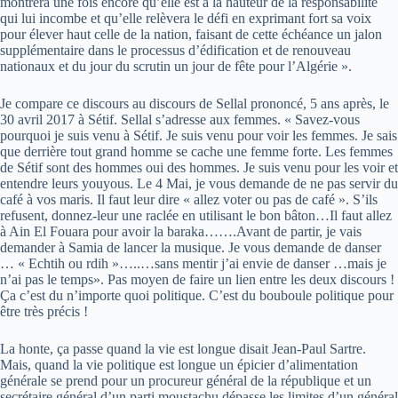
montrera une fois encore qu’elle est à la hauteur de la responsabilité
qui lui incombe et qu’elle relèvera le défi en exprimant fort sa voix
pour élever haut celle de la nation, faisant de cette échéance un jalon
supplémentaire dans le processus d’édification et de renouveau
nationaux et du jour du scrutin un jour de fête pour l’Algérie ».
Je compare ce discours au discours de Sellal prononcé, 5 ans après, le
30 avril 2017 à Sétif. Sellal s’adresse aux femmes. « Savez-vous
pourquoi je suis venu à Sétif. Je suis venu pour voir les femmes. Je sais
que derrière tout grand homme se cache une femme forte. Les femmes
de Sétif sont des hommes oui des hommes. Je suis venu pour les voir et
entendre leurs youyous. Le 4 Mai, je vous demande de ne pas servir du
café à vos maris. Il faut leur dire « allez voter ou pas de café ». S’ils
refusent, donnez-leur une raclée en utilisant le bon bâton…Il faut allez
à Ain El Fouara pour avoir la baraka…….Avant de partir, je vais
demander à Samia de lancer la musique. Je vous demande de danser
… « Echtih ou rdih »…..…sans mentir j’ai envie de danser …mais je
n’ai pas le temps». Pas moyen de faire un lien entre les deux discours !
Ça c’est du n’importe quoi politique. C’est du bouboule politique pour
être très précis !
La honte, ça passe quand la vie est longue disait Jean-Paul Sartre.
Mais, quand la vie politique est longue un épicier d’alimentation
générale se prend pour un procureur général de la république et un
secrétaire général d’un parti moustachu dépasse les limites d’un général