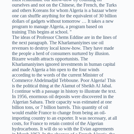
ourselves and not on the Chinese, the French, the Turks
and others Koreans for whom Algeria is a bazaar where
one can shuffle anything for the equivalent of 30 billion
dollars of gadgets without tomorrow … It takes a new
program to manage Algeria, a program based on
training This begins at school. "
The ideas of Professor Chems Eddine are in the lines of
the next paragraph. The Kharlamaniyines use oil
revenues to destroy local know-how. They have made
the people a herd of consumers nurtured by illusion.
Bizarre wealth attracts opportunists. The
Kharlamaniyines ignored investments in human capital
and made Algeria a bin open to the four winds
according to the words of the current Minister of
Commerce Abdelmadjid Tebboune. Poor Algeria! This
is the political thing at the Alamut of Sheikh Al Jabal.
I continue with a passage in history to illustrate the text.
In 1956, enormous oil deposits were discovered in the
Algerian Sahara. Their capacity was estimated at one
billion tons, or 7 billion barrels. This quantity of oil
would enable France to change from being an oil-
importing country to an exporter. It was necessary, at all
costs, for France to retain control of the Algerian
hydrocarbons. It will do so with the Evian agreements