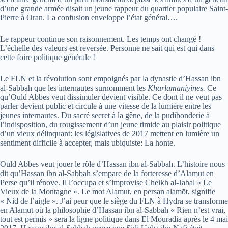
d’une grande armée disait un jeune rappeur du quartier populaire Saint-
Pierre à Oran. La confusion enveloppe l’état général….
Le rappeur continue son raisonnement. Les temps ont changé !
L’échelle des valeurs est reversée. Personne ne sait qui est qui dans
cette foire politique générale !
Le FLN et la révolution sont empoignés par la dynastie d’Hassan ibn
al-Sabbah que les internautes surnomment les
Kharlamaniyines.
Ce
qu’Ould Abbes veut dissimuler devient visible. Ce dont il ne veut pas
parler devient public et circule à une vitesse de la lumière entre les
jeunes internautes. Du sacré secret à la gêne, de la pudibonderie à
l’indisposition, du rougissement d’un jeune timide au plaisir politique
d’un vieux délinquant: les législatives de 2017 mettent en lumière un
sentiment difficile à accepter, mais ubiquiste: La honte.
Ould Abbes veut jouer le rôle d’Hassan ibn al-Sabbah. L’histoire nous
dit qu’Hassan ibn al-Sabbah s’empare de la forteresse d’Alamut en
Perse qu’il rénove. Il l’occupa et s’improvise Cheikh al-Jabal « Le
Vieux de la Montagne ». Le mot Alamut, en persan alamōt, signifie
« Nid de l’aigle ». J’ai peur que le siège du FLN à Hydra se transforme
en Alamut où la philosophie d’Hassan ibn al-Sabbah « Rien n’est vrai,
tout est permis » sera la ligne politique dans El Mouradia après le 4 mai