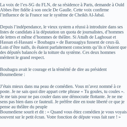
La voix de l’ex-SG du FLN, de sa résidence à Paris, demande à Ould
Abbes être fidèle à son oncle De Gaulle. Cette voix confirme
l’influence de la France sur le système de Cheikh Al-Jabal.
Depuis l’indépendance, le vieux system a réussi à introduire dans ses
listes de candidats à la députation un quota de journalistes, d’hommes
de lettres et même d’hommes de théâtre. Si Attalh de Laghouat et
Hassan el-Hassani « Boubagra » de Barouagiya fussent de ceux-là.
Loin d’être naïfs, ils étaient parfaitement conscients qu’ils n’étaient que
des députés balancés de la toiture du système. Ces deux hommes
méritent le grand respect.
Boubagra avait le courage et la témérité de dire au président
Boumediene :
J’étais mieux dans ma peau de comédien. Vous m’avez nommé à ce
poste. Je ne sais quoi dire appart cette phrase « Tu goules, tu coules ».
Je me tais pour ne pas couler dans une démocratie flottante. Je ne me
sens pas bien dans ce fauteuil. Je préfère dire en toute liberté ce que je
pense au théâtre du peuple
Boumediene sourit et dit : « Quand vous étiez comédien je vous voyais
souvent sur le petit écran. Votre fonction de députe vous fait rare ! »