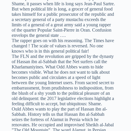
Shame, it passes when life is long says Jean-Paul Sartre.
But when political life is long, a grocer of general food
takes himself for a public prosecutor of the republic and
a secretary general of a party mustachu exceeds the
limits of a general of a great army said a young rapper
of the quarter Popular Saint-Pierre in Oran. Confusion
envelops the general state ….
The rapper goes on with his reasoning. The Times have
changed ! The scale of values is reversed. No one
knows who is in this general political fair!
The FLN and the revolution are gripped by the dynasty
of Hassan ibn al-Sabbah that the Net surfers call the
Kharlamaniyines. What Odd Abbes wants to hide
becomes visible. What he does not want to talk about
becomes public and circulates at a speed of light
between the young Internet users. From sacred secret to
embarrassment, from prudishness to indisposition, from
the blush of a shy youth to the political pleasure of an
old delinquent: the 2017 legislative elections highlight a
feeling difficult to accept, but ubiquitous: Shame.
Ould Abbes wants to play the part of Hassan ibn al-
Sabbah. History tells us that Hassan ibn al-Sabbah
seizes the fortress of Alamut in Persia which he
renovates. He occupied and improvised Sheikh al-Jabal
"The Old Mountain". The word Alamut, in Persian