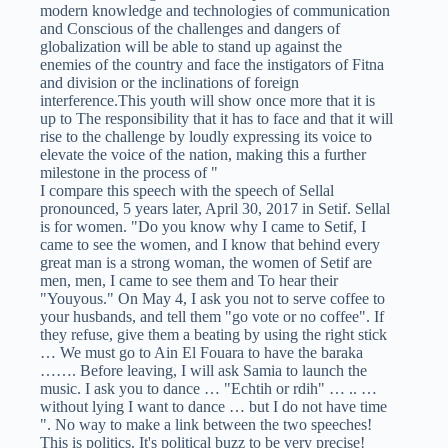
modern knowledge and technologies of communication
and Conscious of the challenges and dangers of
globalization will be able to stand up against the
enemies of the country and face the instigators of Fitna
and division or the inclinations of foreign
interference.This youth will show once more that it is
up to The responsibility that it has to face and that it will
rise to the challenge by loudly expressing its voice to
elevate the voice of the nation, making this a further
milestone in the process of "
I compare this speech with the speech of Sellal
pronounced, 5 years later, April 30, 2017 in Setif. Sellal
is for women. "Do you know why I came to Setif, I
came to see the women, and I know that behind every
great man is a strong woman, the women of Setif are
men, men, I came to see them and To hear their
"Youyous." On May 4, I ask you not to serve coffee to
your husbands, and tell them "go vote or no coffee". If
they refuse, give them a beating by using the right stick
… We must go to Ain El Fouara to have the baraka
……. Before leaving, I will ask Samia to launch the
music. I ask you to dance … "Echtih or rdih" … .. …
without lying I want to dance … but I do not have time
". No way to make a link between the two speeches!
This is politics. It's political buzz to be very precise!