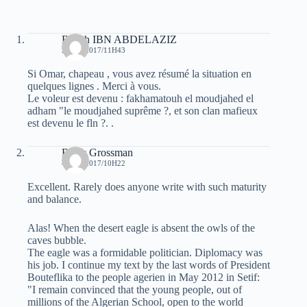
Rabah IBN ABDELAZIZ
2 MAI 2017/11H43
Si Omar, chapeau , vous avez résumé la situation en
quelques lignes . Merci à vous.
Le voleur est devenu : fakhamatouh el moudjahed el
adham "le moudjahed suprême ?, et son clan mafieux
est devenu le fln ?. .
Barry Grossman
4 MAI 2017/10H22
Excellent. Rarely does anyone write with such maturity
and balance.
Alas! When the desert eagle is absent the owls of the
caves bubble.
The eagle was a formidable politician. Diplomacy was
his job. I continue my text by the last words of President
Bouteflika to the people agerien in May 2012 in Setif:
"I remain convinced that the young people, out of
millions of the Algerian School, open to the world