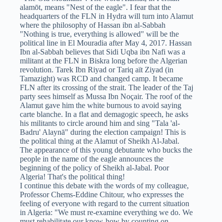
alamōt, means "Nest of the eagle". I fear that the
headquarters of the FLN in Hydra will turn into Alamut
where the philosophy of Hassan ibn al-Sabbah
"Nothing is true, everything is allowed" will be the
political line in El Mouradia after May 4, 2017. Hassan
Ibn al-Sabbah believes that Sidi Uqba ibn Nafi was a
militant at the FLN in Biskra long before the Algerian
revolution. Tarek Ibn Riyad or Tariq aït Ziyad (in
Tamazight) was RCD and changed camp. It became
FLN after its crossing of the strait. The leader of the Taj
party sees himself as Mussa Ibn Noçair. The roof of the
Alamut gave him the white burnous to avoid saying
carte blanche. In a flat and demagogic speech, he asks
his militants to circle around him and sing "Tala 'al-
Badru' Alaynā" during the election campaign! This is
the political thing at the Alamut of Sheikh Al-Jabal.
The appearance of this young debutante who bucks the
people in the name of the eagle announces the
beginning of the policy of Sheikh al-Jabal. Poor
Algeria! That's the political thing!
I continue this debate with the words of my colleague,
Professor Chems-Eddine Chitour, who expresses the
feeling of everyone with regard to the current situation
in Algeria: "We must re-examine everything we do. We
must rehabilitate our know-how by counting on