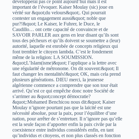
développerai pas ce point aujourd’hui mais il est
important de l’évoquer. Kaiser Moulay (sic) joue en
vérité sur &quot;du velours&quot;. Qui pourrait
contester un engagement aussi&quot; noble que
pur?!&quot; Le Kaiser, le Fuhrer, le Duce, le
Caudillo… ont cette capacité de convaincre et de
SAVOIR PARLER aux gens en leur disant qu’ils sont
tous des pécheurs et qu’ils doivent se soumettre a (leur)
autorité, laquelle est enrobée de concepts religieux qui
font trembler le citoyen lambda. C’est le fondement
même de la religion: LA SOUMISSION.
&quot;L’Islam(isme)&quot; l’applique a la lettre avec
une régularité de métronome. On dit souvent:&quot; Il
faut changer les mentalités!&quot; OK, mais cela prend
plusieurs générations. DIEU merci, la jeunesse
algérienne commence a comprendre que son tour était
arrivé. Qu’est ce qui empêche donc notre Société de
s’arrimer au &quot;concept démocratie?
&quot;:Mohamed Benchicou nous dit:&quot; Kaiser
Moulay n’ignore pourtant pas que la laïcité est une
nécessité absolue, pour la paix, pour l’équilibre d’une
nation, pour arrêter de s’entretuer. Il n’ignore pas qu’elle
est la seule façon d’apporter enfin la paix civile par la
coexistence entre individus considérés enfin, en tant
qu’individus et citoyens, et non plus classés en fonction