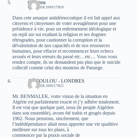
Ghanima
6 FÉVRIER 2009/17H18
Dans cete arnaque antidémocratique il est fait appel aux
citoyens et citoyennes de voter aveuglément pour une
présidence à vie, pour un enfermement idéologique et
un repli sur soi exaltant la religion et ses dogmes
rétrogrades, pour cautionner la corruption et la
dévaloristion de nos capacités et de nos ressources
humaines, pour effacer et recommencer leurs echecs
avoués et leurs erreurs du passé etc…etc… Vous vous
rendez compte, ils ne demandent pas plus que le suicide
collectif comme celui des moutons de Panurge.
AZIZOULOU - LONDRES
6 FÉVRIER 2009/17H22
Mr. BENMALEK, votre vision de la situation en
Algérie est parfaitement exacte et j’y adhère totalement.
Il est vrai que quelque part, nous (le peuple Algérien
dans son ensemble), avons été trahis et grugés depuis
1962. Nous pensions, sincèrement, que
l’indédépendance allait nous apporter une vie qualitive
meilleure sur tous les plans, à
commencer par la praxis sociale de