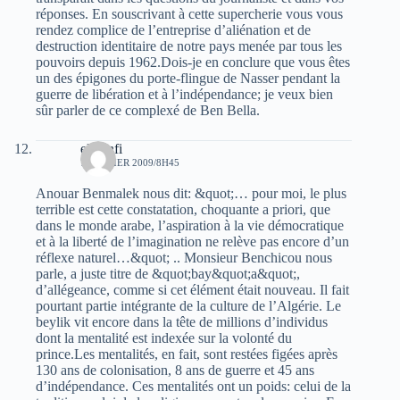
réponses. En souscrivant à cette supercherie vous vous
rendez complice de l’entreprise d’aliénation et de
destruction identitaire de notre pays menée par tous les
pouvoirs depuis 1962.Dois-je en conclure que vous êtes
un des épigones du porte-flingue de Nasser pendant la
guerre de libération et à l’indépendance; je veux bien
sûr parler de ce complexé de Ben Bella.
elmenfi
7 FÉVRIER 2009/8H45
Anouar Benmalek nous dit: &quot;… pour moi, le plus
terrible est cette constatation, choquante a priori, que
dans le monde arabe, l’aspiration à la vie démocratique
et à la liberté de l’imagination ne relève pas encore d’un
réflexe naturel…&quot; .. Monsieur Benchicou nous
parle, a juste titre de &quot;bay&quot;a&quot;,
d’allégeance, comme si cet élément était nouveau. Il fait
pourtant partie intégrante de la culture de l’Algérie. Le
beylik vit encore dans la tête de millions d’individus
dont la mentalité est indexée sur la volonté du
prince.Les mentalités, en fait, sont restées figées après
130 ans de colonisation, 8 ans de guerre et 45 ans
d’indépendance. Ces mentalités ont un poids: celui de la