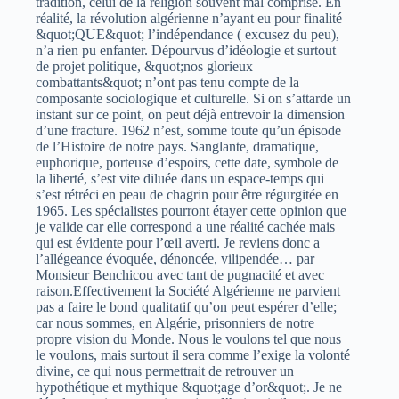
tradition, celui de la religion souvent mal comprise. En
réalité, la révolution algérienne n’ayant eu pour finalité
&quot;QUE&quot; l’indépendance ( excusez du peu),
n’a rien pu enfanter. Dépourvus d’idéologie et surtout
de projet politique, &quot;nos glorieux
combattants&quot; n’ont pas tenu compte de la
composante sociologique et culturelle. Si on s’attarde un
instant sur ce point, on peut déjà entrevoir la dimension
d’une fracture. 1962 n’est, somme toute qu’un épisode
de l’Histoire de notre pays. Sanglante, dramatique,
euphorique, porteuse d’espoirs, cette date, symbole de
la liberté, s’est vite diluée dans un espace-temps qui
s’est rétréci en peau de chagrin pour être régurgitée en
1965. Les spécialistes pourront étayer cette opinion que
je valide car elle correspond a une réalité cachée mais
qui est évidente pour l’œil averti. Je reviens donc a
l’allégeance évoquée, dénoncée, vilipendée… par
Monsieur Benchicou avec tant de pugnacité et avec
raison.Effectivement la Société Algérienne ne parvient
pas a faire le bond qualitatif qu’on peut espérer d’elle;
car nous sommes, en Algérie, prisonniers de notre
propre vision du Monde. Nous le voulons tel que nous
le voulons, mais surtout il sera comme l’exige la volonté
divine, ce qui nous permettrait de retrouver un
hypothétique et mythique &quot;age d’or&quot;. Je ne