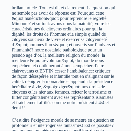
brillant article. Tout est dit et clairement. La question qui
ne semble pas avoir de réponse est: Pourquoi cette
&quot;malédiction&quot; pour reprendre le regretté
Mimouni? et surtout: avons nous la maturité, voire les
caractéristiques de citoyens ordinaires pour qui la
dignité, les droits de l’homme etla simple qualité de
citoyens soucieux de vivre et exercer sa citoyenneté
d’&quot;hommes libres&quot; et ouverts sur l’univers et
l’humanité? notre nostalgie pathologique pour un
pseudo age d’or, la meilleure religion du monde, la
meilleure &quot;révolution&quot; du monde nous
empêchent et continueront à nous empêcher d’être
clairvoyants et ENFIN cesser l’ambibalence: critiquer
de façon désespérée et infantille tout en s’alignant sur le
califat: dénigrer la monarchie et applaudir la présidence
héréditaire à vie, &quot;exiger&quot; nos droits de
citoyens et les nier aux femmes, rejeter le terrorisme et
flirter congénitalement avec ses représentants islamistes
et fraichement affiliés comme notre président à 4/4 et
demi !!
C’est dire l’exigence morale de se mettre en question en
profondeur et interroger ses fantasmes! Est ce possible?
on aura une première réponse en avril lors du vote