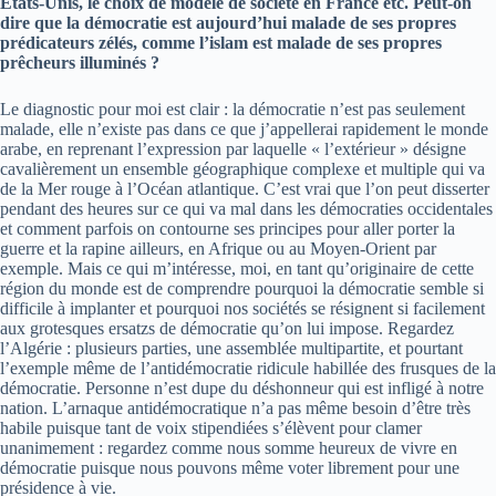
Etats-Unis, le choix de modèle de société en France etc. Peut-on
dire que la démocratie est aujourd’hui malade de ses propres
prédicateurs zélés, comme l’islam est malade de ses propres
prêcheurs illuminés ?
Le diagnostic pour moi est clair : la démocratie n’est pas seulement
malade, elle n’existe pas dans ce que j’appellerai rapidement le monde
arabe, en reprenant l’expression par laquelle « l’extérieur » désigne
cavalièrement un ensemble géographique complexe et multiple qui va
de la Mer rouge à l’Océan atlantique. C’est vrai que l’on peut disserter
pendant des heures sur ce qui va mal dans les démocraties occidentales
et comment parfois on contourne ses principes pour aller porter la
guerre et la rapine ailleurs, en Afrique ou au Moyen-Orient par
exemple. Mais ce qui m’intéresse, moi, en tant qu’originaire de cette
région du monde est de comprendre pourquoi la démocratie semble si
difficile à implanter et pourquoi nos sociétés se résignent si facilement
aux grotesques ersatzs de démocratie qu’on lui impose. Regardez
l’Algérie : plusieurs parties, une assemblée multipartite, et pourtant
l’exemple même de l’antidémocratie ridicule habillée des frusques de la
démocratie. Personne n’est dupe du déshonneur qui est infligé à notre
nation. L’arnaque antidémocratique n’a pas même besoin d’être très
habile puisque tant de voix stipendiées s’élèvent pour clamer
unanimement : regardez comme nous somme heureux de vivre en
démocratie puisque nous pouvons même voter librement pour une
présidence à vie.