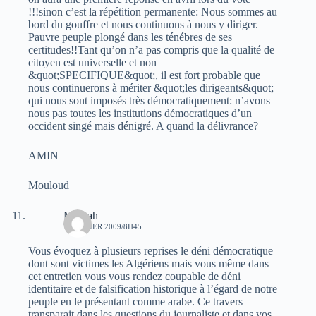
!!!sinon c’est la répétition permanente: Nous sommes au
bord du gouffre et nous continuons à nous y diriger.
Pauvre peuple plongé dans les ténébres de ses
certitudes!!Tant qu’on n’a pas compris que la qualité de
citoyen est universelle et non
&quot;SPECIFIQUE&quot;, il est fort probable que
nous continuerons à mériter &quot;les dirigeants&quot;
qui nous sont imposés très démocratiquement: n’avons
nous pas toutes les institutions démocratiques d’un
occident singé mais dénigré. A quand la délivrance?
AMIN
Mouloud
Merbah
7 FÉVRIER 2009/8H45
Vous évoquez à plusieurs reprises le déni démocratique
dont sont victimes les Algériens mais vous même dans
cet entretien vous vous rendez coupable de déni
identitaire et de falsification historique à l’égard de notre
peuple en le présentant comme arabe. Ce travers
transparait dans les questions du journaliste et dans vos