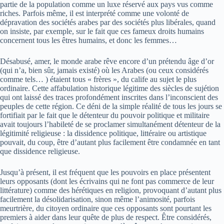
partie de la population comme un luxe réservé aux pays vus comme
riches. Parfois même, il est interprété comme une volonté de
dépravation des sociétés arabes par des sociétés plus libérales, quand
on insiste, par exemple, sur le fait que ces fameux droits humains
concernent tous les êtres humains, et donc les femmes…
Désabusé, amer, le monde arabe rêve encore d’un prétendu âge d’or
(qui n’a, bien sûr, jamais existé) où les Arabes (ou ceux considérés
comme tels… ) étaient tous « frères », du calife au sujet le plus
ordinaire. Cette affabulation historique légitime des siècles de sujétion
qui ont laissé des traces profondément inscrites dans l’inconscient des
peuples de cette région. Ce déni de la simple réalité de tous les jours se
fortifiait par le fait que le détenteur du pouvoir politique et militaire
avait toujours l’habileté de se proclamer simultanément détenteur de la
légitimité religieuse : la dissidence politique, littéraire ou artistique
pouvait, du coup, être d’autant plus facilement être condamnée en tant
que dissidence religieuse.
Jusqu’à présent, il est fréquent que les pouvoirs en place présentent
leurs opposants (dont les écrivains qui ne font pas commerce de leur
littérature) comme des hérétiques en religion, provoquant d’autant plus
facilement la désolidarisation, sinon même l’animosité, parfois
meurtrière, du citoyen ordinaire que ces opposants sont pourtant les
premiers à aider dans leur quête de plus de respect. Être considérés,