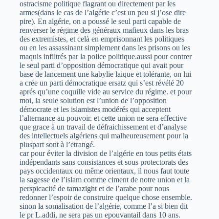
ostracisme politique flagrant ou directement par les
armes(dans le cas de l’algérie c’est un peu si j’ose dire
pire). En algérie, on a poussé le seul parti capable de
renverser le régime des généraux mafieux dans les bras
des extremistes, et celà en emprisonnant les politiques
ou en les assassinant simplement dans les prisons ou les
maquis infiltrés par la police politique.aussi pour contrer
le seul parti d’opposition démocratique qui avait pour
base de lancement une kabylie laique et tolérante, on lui
a crée un parti démocratique ersatz qui s’est révélé 20
aprés qu’une coquille vide au service du régime. et pour
moi, la seule solution est l’union de l’opposition
démocrate et les islamistes modérés qui acceptent
l’alternance au pouvoir. et cette union ne sera effective
que grace à un travail de défraichissement et d’analyse
des intellectuels algériens qui malheureusement pour la
pluspart sont à l’etrangé.
car pour éviter la division de l’algérie en tous petits états
indépendants sans consistances et sous protectorats des
pays occidentaux ou même orientaux, il nous faut toute
la sagesse de l’islam comme ciment de notre union et la
perspicacité de tamazight et de l’arabe pour nous
redonner l’espoir de construire quelque chose ensemble.
sinon la somalisation de l’algérie, comme l’a si bien dit
le pr L.addi, ne sera pas un epouvantail dans 10 ans.