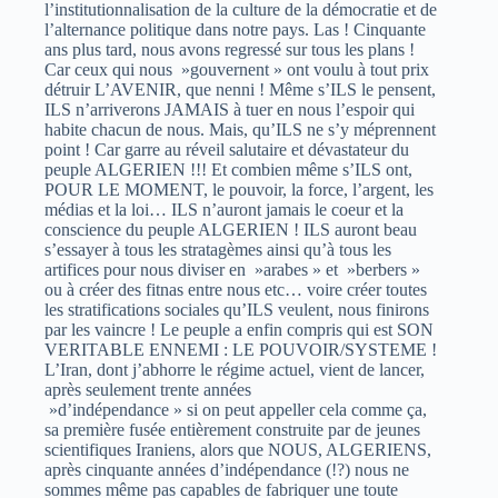
l’institutionnalisation de la culture de la démocratie et de
l’alternance politique dans notre pays. Las ! Cinquante
ans plus tard, nous avons regressé sur tous les plans !
Car ceux qui nous »gouvernent » ont voulu à tout prix
détruir L’AVENIR, que nenni ! Même s’ILS le pensent,
ILS n’arriverons JAMAIS à tuer en nous l’espoir qui
habite chacun de nous. Mais, qu’ILS ne s’y méprennent
point ! Car garre au réveil salutaire et dévastateur du
peuple ALGERIEN !!! Et combien même s’ILS ont,
POUR LE MOMENT, le pouvoir, la force, l’argent, les
médias et la loi… ILS n’auront jamais le coeur et la
conscience du peuple ALGERIEN ! ILS auront beau
s’essayer à tous les stratagèmes ainsi qu’à tous les
artifices pour nous diviser en »arabes » et »berbers »
ou à créer des fitnas entre nous etc… voire créer toutes
les stratifications sociales qu’ILS veulent, nous finirons
par les vaincre ! Le peuple a enfin compris qui est SON
VERITABLE ENNEMI : LE POUVOIR/SYSTEME !
L’Iran, dont j’abhorre le régime actuel, vient de lancer,
après seulement trente années
»d’indépendance » si on peut appeller cela comme ça,
sa première fusée entièrement construite par de jeunes
scientifiques Iraniens, alors que NOUS, ALGERIENS,
après cinquante années d’indépendance (!?) nous ne
sommes même pas capables de fabriquer une toute