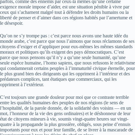
parfois, comme des ennemis par ceux-là mêmes qu’une certaine
exigence morale impose d’aider, est une situation pénible à vivre par
ceux qui s’acharnent malgré tout à défendre les droits humains ou la
liberté de penser et d’aimer dans ces régions habités par l’amertume et
le désespoir.
Qu’on ne s’y trompe pas : c’est parce nous avons une haute idée du
monde arabe, c’est parce que nous l’aimons que nous réclamons de ses
citoyens d’exiger et d’appliquer pour eux-mêmes les mêmes standards
moraux et politiques qu’ils exigent des pays démocratiques. C’est
parce que nous pensons qu’il n’y a qu’une seule humanité, qu’une
seule espèce humaine, l’homo sapiens, que nous refusons le relativisme
qui condamnerait certains peuples à l’immaturité civique éternelle, pour
le plus grand bien des dirigeants qui les oppriment à l’intérieur et des
prédateurs complices, tant étatiques que commerciaux, qui les
oppriment à l’extérieur.
C’est toujours une grande douleur pour moi que ce contraste terrible
entre les qualités humaines des peuples de nos régions (le sens de
l’hospitalité, de la parole donnée, de la solidarité des voisins — en un
mot, l’honneur de la vie des gens ordinaires) et le déshonneur de leur
état de citoyens mineurs à vie, soumis vingt-quatre heures sur vingt-
quatre à la propagande la plus grossière, obligés, sous peine d’ennuis
importants pour eux et pour leur famille, de se livrer à la mascarade de