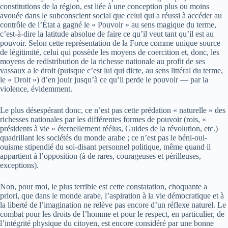
constitutions de la région, est liée à une conception plus ou moins
avouée dans le subconscient social que celui qui a réussi à accéder au
contrôle de l’État a gagné le « Pouvoir » au sens magique du terme,
c’est-à-dire la latitude absolue de faire ce qu’il veut tant qu’il est au
pouvoir. Selon cette représentation de la Force comme unique source
de légitimité, celui qui possède les moyens de coercition et, donc, les
moyens de redistribution de la richesse nationale au profit de ses
vassaux a le droit (puisque c’est lui qui dicte, au sens littéral du terme,
le « Droit ») d’en jouir jusqu’à ce qu’il perde le pouvoir — par la
violence, évidemment.
Le plus désespérant donc, ce n’est pas cette prédation « naturelle » des
richesses nationales par les différentes formes de pouvoir (rois, «
présidents à vie » éternellement réélus, Guides de la révolution, etc.)
quadrillant les sociétés du monde arabe ; ce n’est pas le béni-oui-
ouisme stipendié du soi-disant personnel politique, même quand il
appartient à l’opposition (à de rares, courageuses et périlleuses,
exceptions).
Non, pour moi, le plus terrible est cette constatation, choquante a
priori, que dans le monde arabe, l’aspiration à la vie démocratique et à
la liberté de l’imagination ne relève pas encore d’un réflexe naturel. Le
combat pour les droits de l’homme et pour le respect, en particulier, de
l’intégrité physique du citoyen, est encore considéré par une bonne