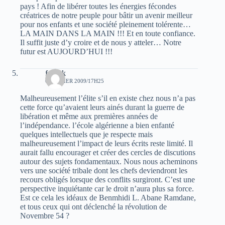
pays ! Afin de libérer toutes les énergies fécondes
créatrices de notre peuple pour bâtir un avenir meilleur
pour nos enfants et une société pleinement tolérente…
LA MAIN DANS LA MAIN !!! Et en toute confiance.
Il suffit juste d’y croire et de nous y atteler… Notre
futur est AUJOURD’HUI !!!
farouk
6 FÉVRIER 2009/17H25
Malheureusement l’élite s’il en existe chez nous n’a pas
cette force qu’avaient leurs ainés durant la guerre de
libération et même aux premières années de
l’indépendance. l’école algérienne a bien enfanté
quelques intellectuels que je respecte mais
malheureusement l’impact de leurs écrits reste limité. Il
aurait fallu encourager et créer des cercles de discutions
autour des sujets fondamentaux. Nous nous acheminons
vers une société tribale dont les chefs deviendront les
recours obligés lorsque des conflits surgiront. C’est une
perspective inquiétante car le droit n’aura plus sa force.
Est ce cela les idéaux de Benmhidi L. Abane Ramdane,
et tous ceux qui ont déclenché la révolution de
Novembre 54 ?