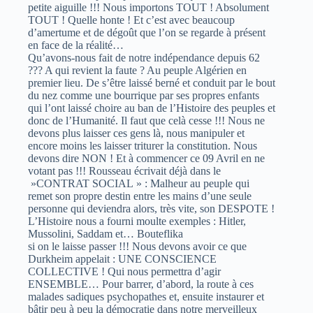
petite aiguille !!! Nous importons TOUT ! Absolument
TOUT ! Quelle honte ! Et c’est avec beaucoup
d’amertume et de dégoût que l’on se regarde à présent
en face de la réalité…
Qu’avons-nous fait de notre indépendance depuis 62
??? A qui revient la faute ? Au peuple Algérien en
premier lieu. De s’être laissé berné et conduit par le bout
du nez comme une bourrique par ses propres enfants
qui l’ont laissé choire au ban de l’Histoire des peuples et
donc de l’Humanité. Il faut que celà cesse !!! Nous ne
devons plus laisser ces gens là, nous manipuler et
encore moins les laisser triturer la constitution. Nous
devons dire NON ! Et à commencer ce 09 Avril en ne
votant pas !!! Rousseau écrivait déjà dans le
»CONTRAT SOCIAL » : Malheur au peuple qui
remet son propre destin entre les mains d’une seule
personne qui deviendra alors, très vite, son DESPOTE !
L’Histoire nous a fourni moulte exemples : Hitler,
Mussolini, Saddam et… Bouteflika
si on le laisse passer !!! Nous devons avoir ce que
Durkheim appelait : UNE CONSCIENCE
COLLECTIVE ! Qui nous permettra d’agir
ENSEMBLE… Pour barrer, d’abord, la route à ces
malades sadiques psychopathes et, ensuite instaurer et
bâtir peu à peu la démocratie dans notre merveilleux