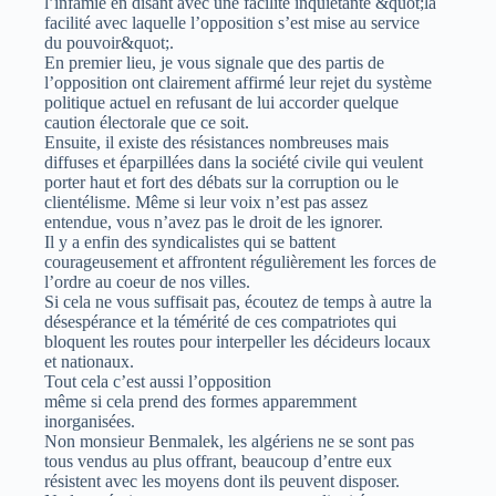
l’infamie en disant avec une facilité inquiétante &quot;la
facilité avec laquelle l’opposition s’est mise au service
du pouvoir&quot;.
En premier lieu, je vous signale que des partis de
l’opposition ont clairement affirmé leur rejet du système
politique actuel en refusant de lui accorder quelque
caution électorale que ce soit.
Ensuite, il existe des résistances nombreuses mais
diffuses et éparpillées dans la société civile qui veulent
porter haut et fort des débats sur la corruption ou le
clientélisme. Même si leur voix n’est pas assez
entendue, vous n’avez pas le droit de les ignorer.
Il y a enfin des syndicalistes qui se battent
courageusement et affrontent régulièrement les forces de
l’ordre au coeur de nos villes.
Si cela ne vous suffisait pas, écoutez de temps à autre la
désespérance et la témérité de ces compatriotes qui
bloquent les routes pour interpeller les décideurs locaux
et nationaux.
Tout cela c’est aussi l’opposition
même si cela prend des formes apparemment
inorganisées.
Non monsieur Benmalek, les algériens ne se sont pas
tous vendus au plus offrant, beaucoup d’entre eux
résistent avec les moyens dont ils peuvent disposer.