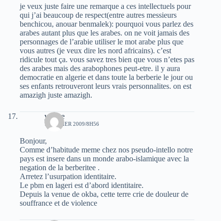
je veux juste faire une remarque a ces intellectuels pour
qui j’ai beaucoup de respect(entre autres messieurs
benchicou, anouar benmalek): pourquoi vous parlez des
arabes autant plus que les arabes. on ne voit jamais des
personnages de l’arabie utiliser le mot arabe plus que
vous autres (je veux dire les nord africains). c’est
ridicule tout ça. vous savez tres bien que vous n’etes pas
des arabes mais des arabophones peut-etre. il y aura
democratie en algerie et dans toute la berberie le jour ou
ses enfants retrouveront leurs vrais personnalites. on est
amazigh juste amazigh.
yacine
7 FÉVRIER 2009/8H56
Bonjour,
Comme d’habitude meme chez nos pseudo-intello notre
pays est insere dans un monde arabo-islamique avec la
negation de la berberitee .
Arretez l’usurpation identitaire.
Le pbm en lageri est d’abord identitaire.
Depuis la venue de okba, cette terre crie de douleur de
souffrance et de violence