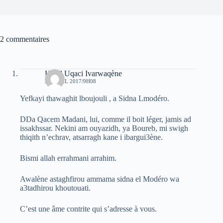
2 commentaires
Hend Uqaci Ivarwaqène
29 AVRIL 2017/9H08
Yefkayi thawaghit lboujouli , a Sidna Lmodéro.
DDa Qacem Madani, lui, comme il boit léger, jamis ad
issakhssar. Nekini am ouyazidh, ya Boureb, mi swigh
thiqith n’echrav, atsarragh kane i ibargui3ène.
Bismi allah errahmani arrahim.
Awalène astaghfirou ammama sidna el Modéro wa
a3tadhirou khoutouati.
C’est une âme contrite qui s’adresse à vous.