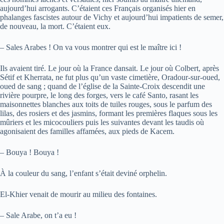
aujourd’hui arrogants. C’étaient ces Français organisés hier en
phalanges fascistes autour de Vichy et aujourd’hui impatients de semer,
de nouveau, la mort. C’étaient eux.
– Sales Arabes ! On va vous montrer qui est le maître ici !
Ils avaient tiré. Le jour où la France dansait. Le jour où Colbert, après
Sétif et Kherrata, ne fut plus qu’un vaste cimetière, Oradour-sur-oued,
oued de sang ; quand de l’église de la Sainte-Croix descendit une
rivière pourpre, le long des forges, vers le café Santo, rasant les
maisonnettes blanches aux toits de tuiles rouges, sous le parfum des
lilas, des rosiers et des jasmins, formant les premières flaques sous les
mûriers et les micocouliers puis les suivantes devant les taudis où
agonisaient des familles affamées, aux pieds de Kacem.
– Bouya ! Bouya !
À la couleur du sang, l’enfant s’était deviné orphelin.
El-Khier venait de mourir au milieu des fontaines.
– Sale Arabe, on t’a eu !