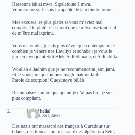
Hassoune iskizi mwa. Sipalafoute à mwa.
Voumkounissi. Je suis incapable de la moindre ironie.
Mes excuses les plus plates si vous m’aviez mal
compris. Ou plutôt c’ est moi que je m’excuse tout seul
de m’être mal ixprimi.
Vous m'kounici, je suis plus dévot que contempteur, et
combien je vénère nos Lawliya et sohaba : je vous le
jure en invoquant Sidi Hlèle Sidi Slimane, et Sidi khlifa.
Woullah el3adhim que je ne recommencerai jami jami.
Et je vous jure que ad ouzamagh thakhoufarth.
Parole de scorpion! Ouqsimoyu billèh
Reconnaisez kamim que quand je n’ai pas bu , je suis
plus compliant.
khelaf hellal
30 AVRIL 2017/15H04
Des nazis ont massacré des français à Ouradour sur-
Glane , des francais ont massacré des algériens à Setif,