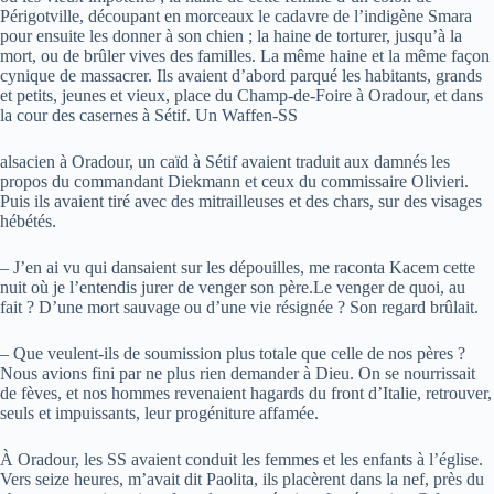
Périgotville, découpant en morceaux le cadavre de l’indigène Smara
pour ensuite les donner à son chien ; la haine de torturer, jusqu’à la
mort, ou de brûler vives des familles. La même haine et la même façon
cynique de massacrer. Ils avaient d’abord parqué les habitants, grands
et petits, jeunes et vieux, place du Champ-de-Foire à Oradour, et dans
la cour des casernes à Sétif. Un Waffen-SS
alsacien à Oradour, un caïd à Sétif avaient traduit aux damnés les
propos du commandant Diekmann et ceux du commissaire Olivieri.
Puis ils avaient tiré avec des mitrailleuses et des chars, sur des visages
hébétés.
– J’en ai vu qui dansaient sur les dépouilles, me raconta Kacem cette
nuit où je l’entendis jurer de venger son père.Le venger de quoi, au
fait ? D’une mort sauvage ou d’une vie résignée ? Son regard brûlait.
– Que veulent-ils de soumission plus totale que celle de nos pères ?
Nous avions fini par ne plus rien demander à Dieu. On se nourrissait
de fèves, et nos hommes revenaient hagards du front d’Italie, retrouver,
seuls et impuissants, leur progéniture affamée.
À Oradour, les SS avaient conduit les femmes et les enfants à l’église.
Vers seize heures, m’avait dit Paolita, ils placèrent dans la nef, près du