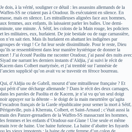
Je dois, à la vérité, souligner ce détail : les assassins allemands de la
Waffen-SS ne criaient pas à Oradour. Ils exécutaient en silence. En
masse, mais en silence. Les mitrailleuses alignées face aux hommes,
aux femmes, aux enfants, ils laissaient parler les balles. Une demi-
minute, une minute. À Sétif, les colons de la Main rouge, les policiers
et les militaires, eux, hurlaient. De joie bestiale ou de rage carnassière,
on n’en sait rien. Mais ils hurlaient en abattant les indigènes par
groupes de vingt ! Ce fut leur seule dissimilitude. Pour le reste, Dieu
qu’ils se ressemblèrent dans leur manière hystérique de donner la
mort ! J’ai écouté Paolita me raconter Oradour, j’ai passé des nuits avec
Siyad me narrant les derniers instants d’Aldjia, j’ai suivi le récit de
Kacem dans Colbert martyrisée, et j’ai tremblé sur l’amnésie de
l’ancien supplicié qu’on avait vu se travestir en féroce bourreau.
Qui, d’Aldjia ou de Gabríl, mourut d’une mitrailleuse française ? Et
qui périt d’une décharge allemande ? Dans le récit des deux carnages,
dans les paroles de Paolita et de Kacem, je n’ai vu qu’un seul doigt
noir appuyer sur la détente – le doigt de la main meurtrière qu’agita
l’escadron français de la Garde républicaine pour semer la mort à Sétif,
Périgotville, puis à Kherrata, Colbert, et Saint-Arnaud ; c’était aussi la
main des Panzer-grenadiers de la Waffen-SS massacrant les hommes,
les femmes et les enfants d’Oradour-sur-Glane ! Une seule et même
main ivre de haine. Une haine furieuse. La haine d’abattre les fuyards
ou les vieux impotents ; la haine de cette femme d’un colon de