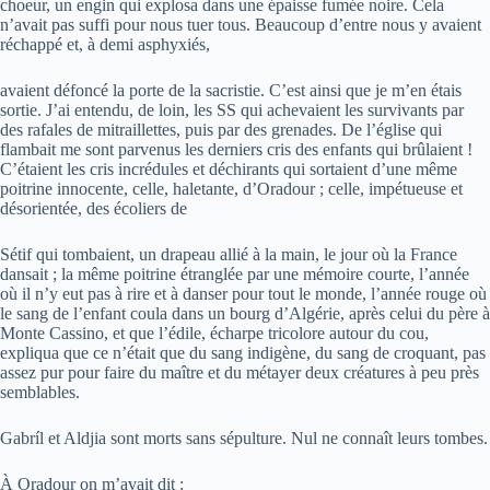
choeur, un engin qui explosa dans une épaisse fumée noire. Cela
n’avait pas suffi pour nous tuer tous. Beaucoup d’entre nous y avaient
réchappé et, à demi asphyxiés,
avaient défoncé la porte de la sacristie. C’est ainsi que je m’en étais
sortie. J’ai entendu, de loin, les SS qui achevaient les survivants par
des rafales de mitraillettes, puis par des grenades. De l’église qui
flambait me sont parvenus les derniers cris des enfants qui brûlaient !
C’étaient les cris incrédules et déchirants qui sortaient d’une même
poitrine innocente, celle, haletante, d’Oradour ; celle, impétueuse et
désorientée, des écoliers de
Sétif qui tombaient, un drapeau allié à la main, le jour où la France
dansait ; la même poitrine étranglée par une mémoire courte, l’année
où il n’y eut pas à rire et à danser pour tout le monde, l’année rouge où
le sang de l’enfant coula dans un bourg d’Algérie, après celui du père à
Monte Cassino, et que l’édile, écharpe tricolore autour du cou,
expliqua que ce n’était que du sang indigène, du sang de croquant, pas
assez pur pour faire du maître et du métayer deux créatures à peu près
semblables.
Gabríl et Aldjia sont morts sans sépulture. Nul ne connaît leurs tombes.
À Oradour on m’avait dit :