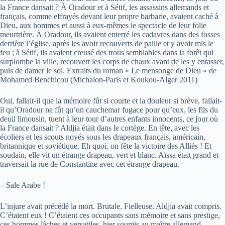
la France dansait ? À Oradour et à Sétif, les assassins allemands et
français, comme effrayés devant leur propre barbarie, avaient caché à
Dieu, aux hommes et aussi à eux-mêmes le spectacle de leur folie
meurtrière. À Oradour, ils avaient enterré les cadavres dans des fosses
derrière l’église, après les avoir recouverts de paille et y avoir mis le
feu ; à Sétif, ils avaient creusé des trous semblables dans la forêt qui
surplombe la ville, recouvert les corps de chaux avant de les y entasser,
puis de damer le sol. Extraits du roman « Le mensonge de Dieu » de
Mohamed Benchicou (Michalon-Paris et Koukou-Alger 2011)
Oui, fallait-il que la mémoire fût si courte et la douleur si brève, fallait-
il qu’Oradour ne fût qu’un cauchemar fugace pour qu’eux, les fils du
deuil limousin, tuent à leur tour d’autres enfants innocents, ce jour où
la France dansait ? Aldjia était dans le cortège. En tête, avec les
écoliers et les scouts noyés sous les drapeaux français, américain,
britannique et soviétique. Eh quoi, on fête la victoire des Alliés ! Et
soudain, elle vit un étrange drapeau, vert et blanc. Aïssa était grand et
traversait la rue de Constantine avec cet étrange drapeau.
– Sale Arabe !
L’injure avait précédé la mort. Brutale. Fielleuse. Aldjia avait compris.
C’étaient eux ! C’étaient ces occupants sans mémoire et sans prestige,
ces hommes lâches et versatiles, hier soumis au maître allemand,