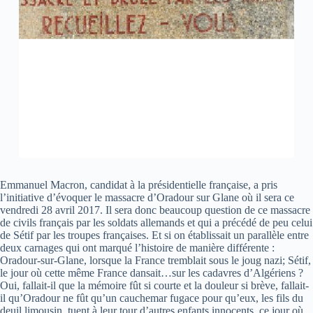
Emmanuel Macron, candidat à la présidentielle française, a pris
l’initiative d’évoquer le massacre d’Oradour sur Glane où il sera ce
vendredi 28 avril 2017. Il sera donc beaucoup question de ce massacre
de civils français par les soldats allemands et qui a précédé de peu celui
de Sétif par les troupes françaises. Et si on établissait un parallèle entre
deux carnages qui ont marqué l’histoire de manière différente :
Oradour-sur-Glane, lorsque la France tremblait sous le joug nazi; Sétif,
le jour où cette même France dansait…sur les cadavres d’Algériens ?
Oui, fallait-il que la mémoire fût si courte et la douleur si brève, fallait-
il qu’Oradour ne fût qu’un cauchemar fugace pour qu’eux, les fils du
deuil limousin, tuent à leur tour d’autres enfants innocents, ce jour où