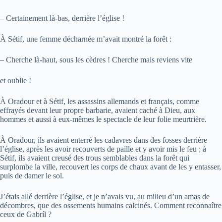
– Certainement là-bas, derrière l’église !
À Sétif, une femme décharnée m’avait montré la forêt :
– Cherche là-haut, sous les cèdres ! Cherche mais reviens vite
et oublie !
À Oradour et à Sétif, les assassins allemands et français, comme
effrayés devant leur propre barbarie, avaient caché à Dieu, aux
hommes et aussi à eux-mêmes le spectacle de leur folie meurtrière.
À Oradour, ils avaient enterré les cadavres dans des fosses derrière
l’église, après les avoir recouverts de paille et y avoir mis le feu ; à
Sétif, ils avaient creusé des trous semblables dans la forêt qui
surplombe la ville, recouvert les corps de chaux avant de les y entasser,
puis de damer le sol.
J’étais allé derrière l’église, et je n’avais vu, au milieu d’un amas de
décombres, que des ossements humains calcinés. Comment reconnaître
ceux de Gabríl ?