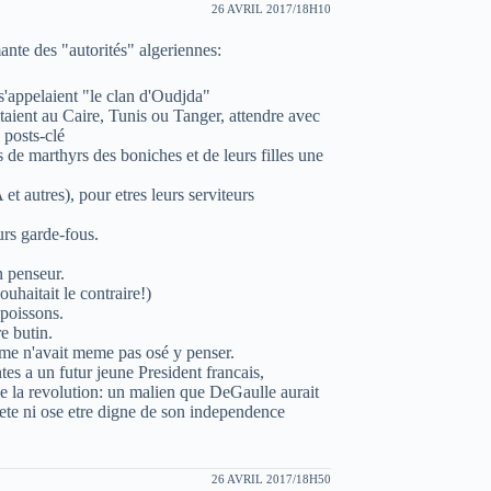
26 AVRIL 2017/18H10
ante des "autorités" algeriennes:
 s'appelaient "le clan d'Oudjda"
 etaient au Caire, Tunis ou Tanger, attendre avec
 posts-clé
s de marthyrs des boniches et de leurs filles une
 et autres), pour etres leurs serviteurs
eurs garde-fous.
en penseur.
ouhaitait le contraire!)
 poissons.
e butin.
meme n'avait meme pas osé y penser.
tes a un futur jeune President francais,
 la revolution: un malien que DeGaulle aurait
tete ni ose etre digne de son independence
26 AVRIL 2017/18H50