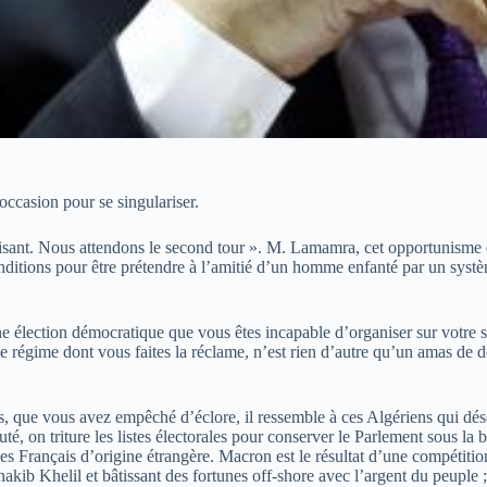
occasion pour se singulariser.
fisant. Nous attendons le second tour ». M. Lamamra, cet opportunisme es
onditions pour être prétendre à l’amitié d’un homme enfanté par un sys
une élection démocratique que vous êtes incapable d’organiser sur votre
Le régime dont vous faites la réclame, n’est rien d’autre qu’un amas de d
 que vous avez empêché d’éclore, il ressemble à ces Algériens qui déses
, on triture les listes électorales pour conserver le Parlement sous la 
 les Français d’origine étrangère. Macron est le résultat d’une compétit
b Khelil et bâtissant des fortunes off-shore avec l’argent du peuple ; M