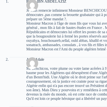
Rabah IBN ABDELAZIZ
Je vous remercie infiniment Monsieur BENCHICOU, 
démocrates ,pas comme la brouette grabataire qui à pol
prépare un 5ème mandat ?.
Monsieur Macron à l'âge de mon fils que vous lui avez
général , mon fils à fait de hautes études en France .
Républicains et démocrates lui offert les postes de s
que la bougnoulerie lui à fermé les portes réservés au
ouyahya, bouchouareb,sellal, ould abbas, khallil et vou
sonatrach, ambassades, consulats , à vos fils et filles
Monsieur Macron est l'Ami du peuple algérien brimé e
Atala Atlale
Mr Benchicou, votre plume ou votre lame acérées à l'
baume pour les Algériens qui désespèrent d'une Algérie
d'un Benm'hidi. Une Algérie où le droit prime sur l'arb
courageusement, où la justice est crainte pour sa rigu
Algérie enfin qui n'a pas encore trouvé un Président d
son âme). Mais Dieu y pourvoira et y remédiera à cet
devenus la risée du monde, où est cette race de comba
Qu'il est loin ce peuple héroique qui a libéréré un pa