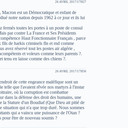
26 AVRIL 2017/17H27
Macron est un Démocratique et enfant de
lué notre nation depuis 1962 à ce jour et ils lui
 fermés toutes les portes à un poste de consul
 Mais par contre La France et Ses Présidents
a compétence Haut Fonctionnaire Français , parce
x fils de harkis criminels fln et rnd comme
s avez réservé tout les postes air algérie ,
 incompétents et voleurs comme leurs parents ?.
t tenu en laisse comme des chiens ?.
26 AVRIL 2017/17H56
endroit de cette engeance maléfique sont un
 telle que l'avaient rêvée nos martyrs à l'instar
itraire, où la corruption est combattue
eur dans la défense des droit des humains, une
e la Stature d'un Boudiaf (Que Dieu ait pitié de
te situation qui n'a que trop duré. Nous sommes
ttants qui a vaincu une puissance de l'Otan ?
ys pour être de nouveau soumis ?