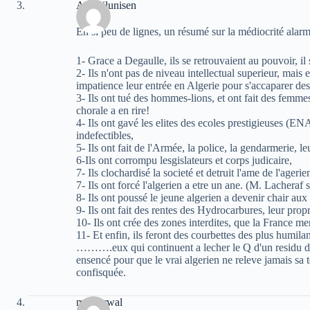
Aksil ilunisen
En si peu de lignes, un résumé sur la médiocrité alarm
1- Grace a Degaulle, ils se retrouvaient au pouvoir, il
2- Ils n'ont pas de niveau intellectual superieur, mais
impatience leur entrée en Algerie pour s'accaparer des
3- Ils ont tué des hommes-lions, et ont fait des femme
chorale a en rire!
4- Ils ont gavé les elites des ecoles prestigieuses (ENA
indefectibles,
5- Ils ont fait de l'Armée, la police, la gendarmerie, l
6-Ils ont corrompu lesgislateurs et corps judicaire,
7- Ils clochardisé la societé et detruit l'ame de l'ageri
7- Ils ont forcé l'algerien a etre un ane. (M. Lacheraf s
8- Ils ont poussé le jeune algerien a devenir chair aux
9- Ils ont fait des rentes des Hydrocarbures, leur propr
10- Ils ont crée des zones interdites, que la France 
11- Et enfin, ils feront des courbettes des plus humilan
……….eux qui continuent a lecher le Q d'un residu de
ensencé pour que le vrai algerien ne releve jamais sa 
confisquée.
moh arwal