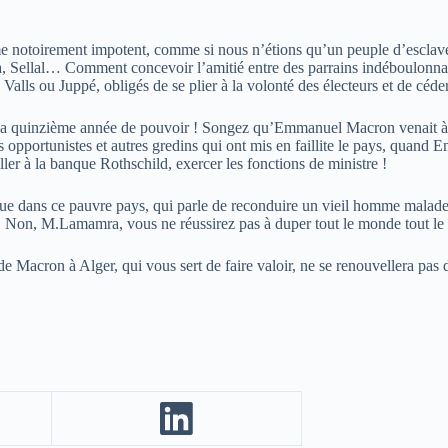
otoirement impotent, comme si nous n’étions qu’un peuple d’esclaves a
a, Sellal… Comment concevoir l’amitié entre des parrains indéboulonn
Valls ou Juppé, obligés de se plier à la volonté des électeurs et de céder
à sa quinzième année de pouvoir ! Songez qu’Emmanuel Macron venait à 
s opportunistes et autres gredins qui ont mis en faillite le pays, quand
ller à la banque Rothschild, exercer les fonctions de ministre !
ique dans ce pauvre pays, qui parle de reconduire un vieil homme malade
 ». Non, M.Lamamra, vous ne réussirez pas à duper tout le monde tout le
 Macron à Alger, qui vous sert de faire valoir, ne se renouvellera pas de