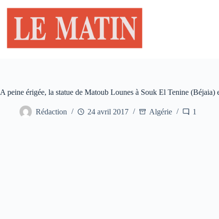
Passer
au
contenu
A peine érigée, la statue de Matoub Lounes à Souk El Tenine (Béjaia) es
Rédaction
24 avril 2017
Algérie
1