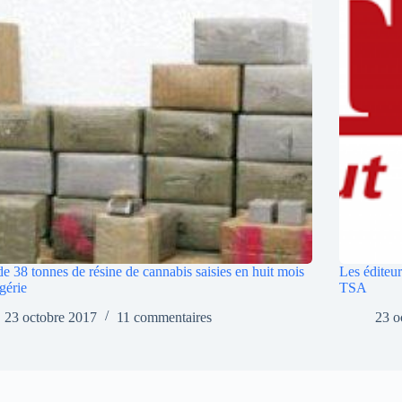
de 38 tonnes de résine de cannabis saisies en huit mois
Les éditeur
gérie
TSA
23 octobre 2017
11 commentaires
23 o