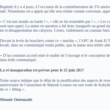
Baptisée il y a 4 jours, à l’occasion de la commémoration du 37e anniv
raté. Néanmoins on a appris qu’elle sera refaite comme convenue, appr
« C’est une insulte au barde ! », « elle ne lui ressemble pas ! », « Les
sont sans appel. La statue en question a été donc inaugurée au grand dam
ire et désapprobation des citoyens. Certes, visiblement on constate bie
Devant la levée de boucliers contre ce « machin », l’APC de Souk El Te
locale, dans un communiqué rendu public, que la statue sera retirée afin 
« D’un commun accord entre le maître de l’ouvrage et le concepteur de 
dans ledit communiqué.
La ré-inauguration est prévue pour le 25 juin 2017
Notre source indique que le délai de la modification des aspects de ress
anniversaire de l’assassinat de Matoub Lounes sur une route de Kabylie
de ce « lifting ».
Mounir Outemzabt