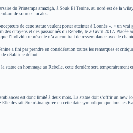
ersaire du Printemps amazigh, à Souk El Tenine, au nord-est de la wilay
end-on de sources locales.
 concepteurs de cette statue veulent porter atteinter à Lounès », « un v
 des citoyens et des passionnés du Rebelle, le 20 avril 2017. Placée au 
n que l’individu représenté n’a aucun trait de ressemblance avec le cha
nine a fini par prendre en considération toutes les remarques et critiq
de rétablir le défaut.
la statue en hommage au Rebelle, cette dernière sera temporairement enl
emblances est donc limité à deux mois. La statue doit s’offrir un new-loo
 Elle devrait être ré-inaugurée en cette date symbolique que tous les 