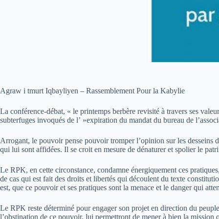
Agraw i tmurt Iqbayliyen – Rassemblement Pour la Kabylie
La conférence-débat, « le printemps berbère revisité à travers ses vale
subterfuges invoqués de l’ »expiration du mandat du bureau de l’associat
Arrogant, le pouvoir pense pouvoir tromper l’opinion sur les desseins d
qui lui sont affidées. Il se croit en mesure de dénaturer et spolier le pat
Le RPK, en cette circonstance, condamne énergiquement ces pratiques, qu
de cas qui est fait des droits et libertés qui découlent du texte constit
est, que ce pouvoir et ses pratiques sont la menace et le danger qui attent
Le RPK reste déterminé pour engager son projet en direction du peuple k
l’obstination de ce pouvoir, lui permettront de mener à bien la mission q