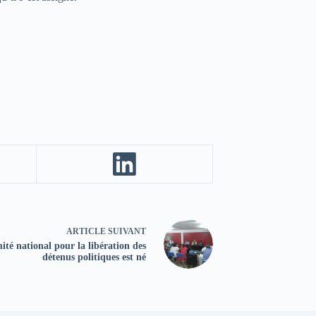
ARTICLE
SUIVANT
té national pour la libération des
détenus politiques est né