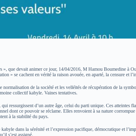
urs », que devait animer ce jour, 14/04/2016, M Hamou Boumedine à Ouacif
ion » se cachent en vérité la raison avouée, en aparté, la censure et l’
e normalisation de la société et les velléités de récupération de la sym
rimoine collectif kabyle. Vaines tentatives.
i ressurgissent d’un autre âge, celui du parti unique. Ces atteintes fla
utionnel dont ce pouvoir se réclame. Elles renvoient à sa nature corrompue
ent à la stabilité du pays.
abyle dans la sérénité et l’expression pacifique, démocratique et l’impl
u’il s’est assigné.