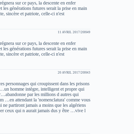
 régnera sur ce pays, la descente en enfer
t les générations futures serait la prise en main
, sincère et patriote, celle-ci n'est
11 AVRIL 2017/20H49
 régnera sur ce pays, la descente en enfer
t les générations futures serait la prise en main
, sincère et patriote, celle-ci n'est
20 AVRIL 2017/20H43
 ces personnages qui croupissent dans les prisons
i …un homme intègre, intelligent et propre qui
rir…abandonne par les millions d autres qui
 faim …en attendant la 'nomenclatura' comme vous
ui ne partiront jamais a moins que les algériens
er ceux qui n aurait jamais dus y être …vive l