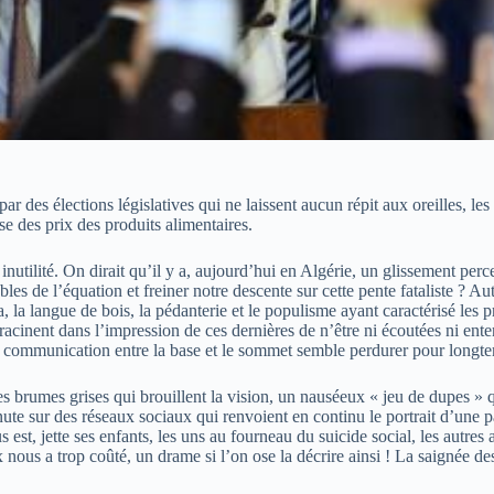
par des élections législatives qui ne laissent aucun répit aux oreilles, 
e des prix des produits alimentaires.
 inutilité. On dirait qu’il y a, aujourd’hui en Algérie, un glissement per
les de l’équation et freiner notre descente sur cette pente fataliste ? Au
la, la langue de bois, la pédanterie et le populisme ayant caractérisé les
acinent dans l’impression de ces dernières de n’être ni écoutées ni enten
la communication entre la base et le sommet semble perdurer pour longt
s brumes grises qui brouillent la vision, un nauséeux « jeu de dupes » q
nute sur des réseaux sociaux qui renvoient en continu le portrait d’une 
est, jette ses enfants, les uns au fourneau du suicide social, les autres 
 nous a trop coûté, un drame si l’on ose la décrire ainsi ! La saignée d