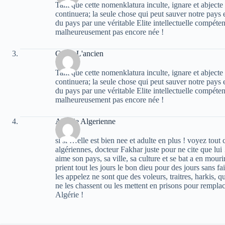
Tant que cette nomenklatura inculte, ignare et abjecte
continuera; la seule chose qui peut sauver notre pays e
du pays par une véritable Elite intellectuelle compétente
malheureusement pas encore née !
Caton L'ancien
Tant que cette nomenklatura inculte, ignare et abjecte
continuera; la seule chose qui peut sauver notre pays e
du pays par une véritable Elite intellectuelle compétente
malheureusement pas encore née !
Algerie Algerienne
si si …elle est bien nee et adulte en plus ! voyez tout
algériennes, docteur Fakhar juste pour ne cite que lu
aime son pays, sa ville, sa culture et se bat a en mou
prient tout les jours le bon dieu pour des jours sans
les appelez ne sont que des voleurs, traitres, harkis, q
ne les chassent ou les mettent en prisons pour remplac
Algérie !