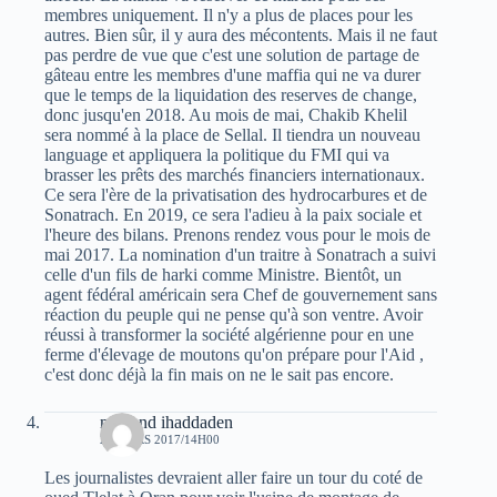
membres uniquement. Il n'y a plus de places pour les
autres. Bien sûr, il y aura des mécontents. Mais il ne faut
pas perdre de vue que c'est une solution de partage de
gâteau entre les membres d'une maffia qui ne va durer
que le temps de la liquidation des reserves de change,
donc jusqu'en 2018. Au mois de mai, Chakib Khelil
sera nommé à la place de Sellal. Il tiendra un nouveau
language et appliquera la politique du FMI qui va
brasser les prêts des marchés financiers internationaux.
Ce sera l'ère de la privatisation des hydrocarbures et de
Sonatrach. En 2019, ce sera l'adieu à la paix sociale et
l'heure des bilans. Prenons rendez vous pour le mois de
mai 2017. La nomination d'un traitre à Sonatrach a suivi
celle d'un fils de harki comme Ministre. Bientôt, un
agent fédéral américain sera Chef de gouvernement sans
réaction du peuple qui ne pense qu'à son ventre. Avoir
réussi à transformer la société algérienne pour en une
ferme d'élevage de moutons qu'on prépare pour l'Aid ,
c'est donc déjà la fin mais on ne le sait pas encore.
mohand ihaddaden
29 MARS 2017/14H00
Les journalistes devraient aller faire un tour du coté de