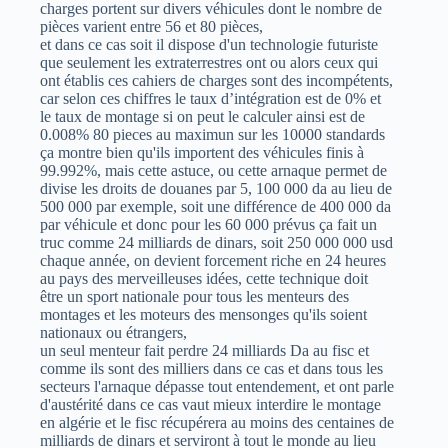
charges portent sur divers véhicules dont le nombre de
pièces varient entre 56 et 80 pièces,
et dans ce cas soit il dispose d'un technologie futuriste
que seulement les extraterrestres ont ou alors ceux qui
ont établis ces cahiers de charges sont des incompétents,
car selon ces chiffres le taux d’intégration est de 0% et
le taux de montage si on peut le calculer ainsi est de
0.008% 80 pieces au maximun sur les 10000 standards
ça montre bien qu'ils importent des véhicules finis à
99.992%, mais cette astuce, ou cette arnaque permet de
divise les droits de douanes par 5, 100 000 da au lieu de
500 000 par exemple, soit une différence de 400 000 da
par véhicule et donc pour les 60 000 prévus ça fait un
truc comme 24 milliards de dinars, soit 250 000 000 usd
chaque année, on devient forcement riche en 24 heures
au pays des merveilleuses idées, cette technique doit
être un sport nationale pour tous les menteurs des
montages et les moteurs des mensonges qu'ils soient
nationaux ou étrangers,
un seul menteur fait perdre 24 milliards Da au fisc et
comme ils sont des milliers dans ce cas et dans tous les
secteurs l'arnaque dépasse tout entendement, et ont parle
d'austérité dans ce cas vaut mieux interdire le montage
en algérie et le fisc récupérera au moins des centaines de
milliards de dinars et serviront à tout le monde au lieu