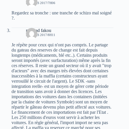
29 MARS 2017/7H06
Regardez sa tronche : une tranche de schizo mal soigné
?.
mourad fakou
29 MARS 2017/8H11
Je répète pour ceux qui n'ont pas compris. Le partage
du gateau des reserves de change est fait depuis
longtemps (médicaments, blé etc..). Certains produits
seront importés (avec surfacturation) même après la fin
ces réserves. Il reste un grand secteur où il y avait "trop
d'acteurs" avec des marges très élevées dont certaines
inaccessibles à la maffia (certains constructeurs ayant
verrouillé le circuit de l'argent). Le SDK -sans
integration reelle- est un moyen de gérer cette période
de transition sans avoir à donner des licences. Les
importations des voitures dans les containers (initiées
par la chaine de voitures Symbole) sont un moyen de
répartir le gâteau devenu plus petit affecté aux voitures.
Le financement de ces importations est fait par l'Etat .
Les 250 millions d'euros vont servir à acheter les
voitures. En règle général, l'import import ne sera pas
affecté. La maffia va reserver ce marché pour ses