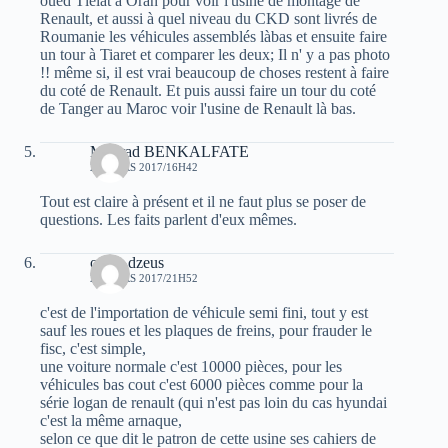
oued Tlelat à Oran pour voir l'usine de montage de
Renault, et aussi à quel niveau du CKD sont livrés de
Roumanie les véhicules assemblés làbas et ensuite faire
un tour à Tiaret et comparer les deux; Il n' y a pas photo
!! même si, il est vrai beaucoup de choses restent à faire
du coté de Renault. Et puis aussi faire un tour du coté
de Tanger au Maroc voir l'usine de Renault là bas.
Mourad BENKALFATE
29 MARS 2017/16H42
Tout est claire à présent et il ne faut plus se poser de
questions. Les faits parlent d'eux mêmes.
oziris dzeus
29 MARS 2017/21H52
c'est de l'importation de véhicule semi fini, tout y est
sauf les roues et les plaques de freins, pour frauder le
fisc, c'est simple,
une voiture normale c'est 10000 pièces, pour les
véhicules bas cout c'est 6000 pièces comme pour la
série logan de renault (qui n'est pas loin du cas hyundai
c'est la même arnaque,
selon ce que dit le patron de cette usine ses cahiers de