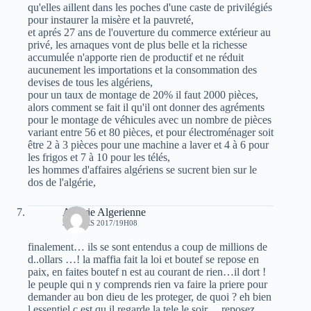
qu'elles aillent dans les poches d'une caste de privilégiés
pour instaurer la misère et la pauvreté,
et aprés 27 ans de l'ouverture du commerce extérieur au
privé, les arnaques vont de plus belle et la richesse
accumulée n'apporte rien de productif et ne réduit
aucunement les importations et la consommation des
devises de tous les algériens,
pour un taux de montage de 20% il faut 2000 pièces,
alors comment se fait il qu'il ont donner des agréments
pour le montage de véhicules avec un nombre de pièces
variant entre 56 et 80 pièces, et pour électroménager soit
être 2 à 3 pièces pour une machine a laver et 4 à 6 pour
les frigos et 7 à 10 pour les télés,
les hommes d'affaires algériens se sucrent bien sur le
dos de l'algérie,
Algerie Algerienne
31 MARS 2017/19H08
finalement… ils se sont entendus a coup de millions de
d..ollars …! la maffia fait la loi et boutef se repose en
paix, en faites boutef n est au courant de rien…il dort !
le peuple qui n y comprends rien va faire la priere pour
demander au bon dieu de les proteger, de quoi ? eh bien
l essentiel c est qu il regarde la tele le soir …reposez