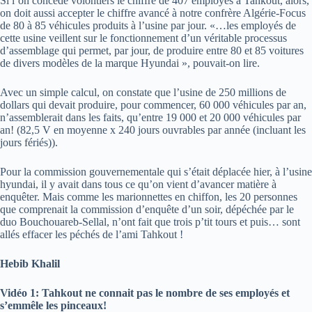
Si l’on concède volontiers le chiffre de 407 employés à Tahkout, alors,
on doit aussi accepter le chiffre avancé à notre confrère Algérie-Focus
de 80 à 85 véhicules produits à l’usine par jour. «…les employés de
cette usine veillent sur le fonctionnement d’un véritable processus
d’assemblage qui permet, par jour, de produire entre 80 et 85 voitures
de divers modèles de la marque Hyundai », pouvait-on lire.
Avec un simple calcul, on constate que l’usine de 250 millions de
dollars qui devait produire, pour commencer, 60 000 véhicules par an,
n’assemblerait dans les faits, qu’entre 19 000 et 20 000 véhicules par
an! (82,5 V en moyenne x 240 jours ouvrables par année (incluant les
jours fériés)).
Pour la commission gouvernementale qui s’était déplacée hier, à l’usine
hyundai, il y avait dans tous ce qu’on vient d’avancer matière à
enquêter. Mais comme les marionnettes en chiffon, les 20 personnes
que comprenait la commission d’enquête d’un soir, dépéchée par le
duo Bouchouareb-Sellal, n’ont fait que trois p’tit tours et puis… sont
allés effacer les péchés de l’ami Tahkout !
Hebib Khalil
Vidéo 1: Tahkout ne connait pas le nombre de ses employés et
s’emmêle les pinceaux!