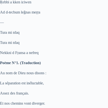
Ṛ
ebbi a kken iɛiwen
Ad d-tecbum le
ǧ
nas me
ṛ
ṛ
a
—
Tura mi nfaq
Tura mi nfaq
Nekkni d F
ṛ
ansa a nefreq
Poème N°1. (Traduction)
Au nom de Dieu nous disons :
La séparation est inéluctable,
Assez des français.
Et nos chemins vont diverger.