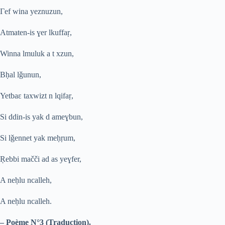
Γ
ef wina yeznuzun,
Atmaten-is
ɣ
er lkuffa
ṛ
,
Winna lmuluk a t xzun,
B
ḥ
al l
ǧ
unun,
Yetbaɛ taxwizt n lqifa
ṛ
,
Si ddin-is yak d ame
ɣ
bun,
Si l
ǧ
ennet yak me
ḥ
ṛ
um,
Ṛ
ebbi ma
č
č
i ad as ye
ɣ
fer,
A ne
ḥ
lu ncalleh,
A ne
ḥ
lu ncalleh.
– Poème N°3 (Traduction).