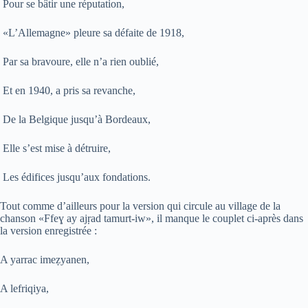
Pour se bâtir une réputation,
«L’Allemagne» pleure sa défaite de 1918,
Par sa bravoure, elle n’a rien oublié,
Et en 1940, a pris sa revanche,
De la Belgique jusqu’à Bordeaux,
Elle s’est mise à détruire,
Les édifices jusqu’aux fondations.
Tout comme d’ailleurs pour la version qui circule au village de la
chanson «Ffe
ɣ
ay aj
ṛ
ad tamurt-iw», il manque le couplet ci-après dans
la version enregistrée :
A yarrac ime
ẓ
yanen,
A lefriqiya,