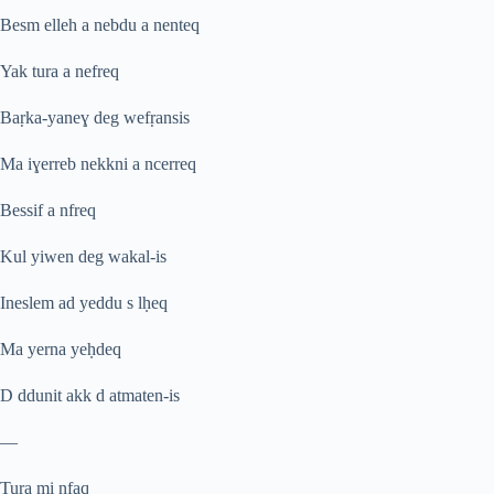
Besm elleh a nebdu a nenteq
Yak tura a nefreq
Ba
ṛ
ka-yane
ɣ
deg wef
ṛ
ansis
Ma i
ɣ
erreb nekkni a ncerreq
Bessif a nfreq
Kul yiwen deg wakal-is
Ineslem ad yeddu s l
ḥ
eq
Ma yerna ye
ḥ
deq
D ddunit akk d atmaten-is
—
Tura mi nfaq