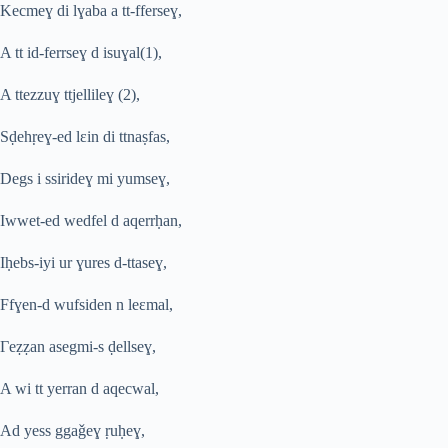
Kecme
ɣ
di l
ɣ
aba a tt-fferse
ɣ
,
A tt id-ferrse
ɣ
d isu
ɣ
al(1),
A ttezzu
ɣ
ttjellile
ɣ
(2),
S
ḍ
eh
ṛ
e
ɣ
-ed lɛin di ttna
ṣ
fas,
Degs i ssiride
ɣ
mi yumse
ɣ
,
Iwwet-ed wedfel d aqerr
ḥ
an,
I
ḥ
ebs-iyi ur
ɣ
ures d-ttase
ɣ
,
Ff
ɣ
en-d wufsiden n leɛmal,
Γ
e
ẓ
ẓ
an asegmi-s
ḍ
ellse
ɣ
,
A wi tt yerran d aqecwal,
Ad yess gga
ǧ
e
ɣ
ṛ
u
ḥ
e
ɣ
,