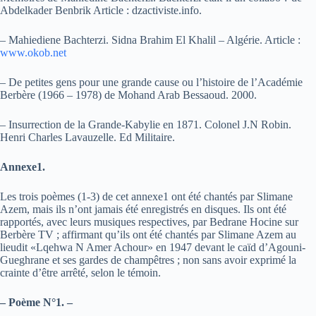
Abdelkader Benbrik Article : dzactiviste.info.
– Mahiediene Bachterzi. Sidna Brahim El Khalil – Algérie. Article :
www.okob.net
– De petites gens pour une grande cause ou l’histoire de l’Académie
Berbère (1966 – 1978) de Mohand Arab Bessaoud. 2000.
– Insurrection de la Grande-Kabylie en 1871. Colonel J.N Robin.
Henri Charles Lavauzelle. Ed Militaire.
Annexe1.
Les trois poèmes (1-3) de cet annexe1 ont été chantés par Slimane
Azem, mais ils n’ont jamais été enregistrés en disques. Ils ont été
rapportés, avec leurs musiques respectives, par Bedrane Hocine sur
Berbère TV ; affirmant qu’ils ont été chantés par Slimane Azem au
lieudit «Lqehwa N Amer Achour» en 1947 devant le caïd d’Agouni-
Gueghrane et ses gardes de champêtres ; non sans avoir exprimé la
crainte d’être arrêté, selon le témoin.
– Poème N°1. –