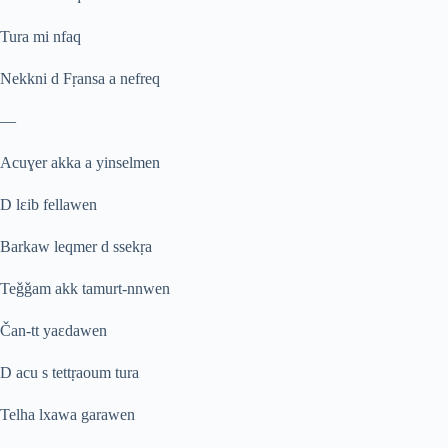
Tura mi nfaq
Nekkni d F
ṛ
ansa a nefreq
—
Acu
ɣ
er akka a yinselmen
D lɛib fellawen
Barkaw leqmer d ssek
ṛ
a
Te
ǧ
ǧ
am akk tamurt-nnwen
Čan-tt yaɛdawen
D acu s tett
ṛ
aoum tura
Telha lxawa garawen