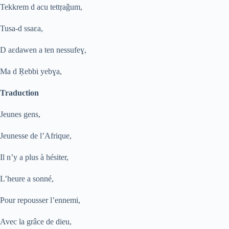
Tekkrem d acu tett
ṛ
a
ǧ
um,
Tusa-d ssaɛa,
D aɛdawen a ten nessufe
ɣ
,
Ma d
Ṛ
ebbi yeb
ɣ
a,
Traduction
Jeunes gens,
Jeunesse de l’Afrique,
Il n’y a plus à hésiter,
L’heure a sonné,
Pour repousser l’ennemi,
Avec la grâce de dieu,