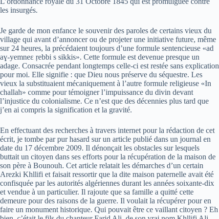
L’ordonnance royale du 31 Octobre 1845 qui est promulguée contre
les insurgés.
Je garde de mon enfance le souvenir des paroles de certains vieux du
village qui avant d’annoncer ou de projeter une initiative future, même
sur 24 heures, la précédaient toujours d’une formule sentencieuse «ad
a
ɣ
-yemneɛ
ṛ
ebbi s sikkis». Cette formule est devenue presque un
adage. Consacrée pendant longtemps celle-ci est restée sans explication
pour moi. Elle signifie : que Dieu nous préserve du séquestre. Les
vieux la substituaient mécaniquement à l’autre formule religieuse «In
challah» comme pour témoigner l’impuissance du divin devant
l’injustice du colonialisme. Ce n’est que des décennies plus tard que
j’en ai compris la signification et la gravité.
En effectuant des recherches à travers internet pour la rédaction de cet
écrit, je tombe par pur hasard sur un article publié dans un journal en
date du 17 décembre 2009. Il dénonçait les obstacles sur lesquels
buttait un citoyen dans ses efforts pour la récupération de la maison de
son père à Bounouh. Cet article relatait les démarches d’un certain
Arezki Khllifi et faisait ressortir que la dite maison paternelle avait été
confisquée par les autorités algériennes durant les années soixante-dix
et vendue à un particulier. Il rajoute que sa famille a quitté cette
demeure pour des raisons de la guerre. Il voulait la récupérer pour en
faire un monument historique. Qui pouvait être ce vaillant citoyen ? Eh
bien, c’était le fils du chanteur Farid Ali, de son vrai nom Khllifi Ali.