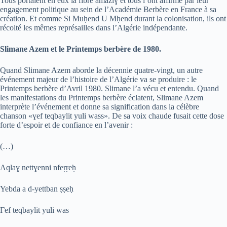
Tous portaient en eux la fibre amazi
ɣ
et tous l’ont affirmé par leur
engagement politique au sein de l’Académie Berbère en France à sa
création. Et comme Si Mu
ḥ
end U M
ḥ
end durant la colonisation, ils ont
récolté les mêmes représailles dans l’Algérie indépendante.
Slimane Azem et le Printemps berbère de 1980.
Quand Slimane Azem aborde la décennie quatre-vingt, un autre
événement majeur de l’histoire de l’Algérie va se produire : le
Printemps berbère d’Avril 1980. Slimane l’a vécu et entendu. Quand
les manifestations du Printemps berbère éclatent, Slimane Azem
interprète l’événement et donne sa signification dans la célèbre
chanson «
ɣ
ef teqbaylit yuli wass». De sa voix chaude fusait cette dose
forte d’espoir et de confiance en l’avenir :
(…)
Aqlaɣ nettɣenni nfeṛṛeḥ
Yebda a d-yettban ṣṣeḥ
Γef teqbaylit yuli was