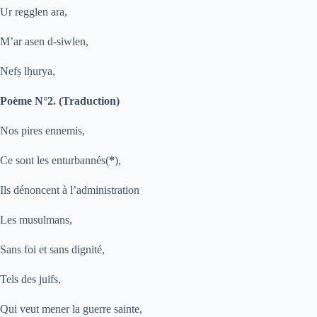
Ur regglen ara,
M’ar asen d-siwlen,
N
e
f
ṣ
l
ḥ
urya,
Poème N°2. (Traduction)
Nos pires ennemis,
Ce sont les enturbannés(
*
),
Ils dénoncent à l’administration
Les musulmans,
Sans foi et sans dignité,
Tels des juifs,
Qui veut mener la guerre sainte,