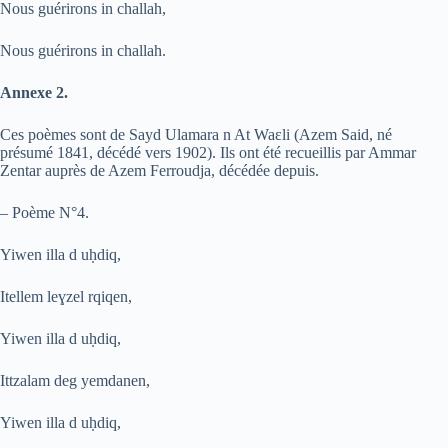
Nous guérirons in challah,
Nous guérirons in challah.
Annexe 2.
Ces poèmes sont de Sayd Ulamara n At Waɛli (Azem Said, né
présumé 1841, décédé vers 1902). Ils ont été recueillis par Ammar
Zentar auprès de Azem Ferroudja, décédée depuis.
– Poème N°4.
Yiwen illa d u
ḥ
diq,
Itellem le
ɣ
zel rqiqen,
Yiwen illa d u
ḥ
diq,
Ittzalam deg yemdanen,
Yiwen illa d u
ḥ
diq,