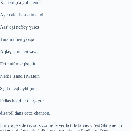
Xas efreḥ a yul thenni
Ayen akk i d-nettmenni
Ass’ agi neffeɣ ɣures
Tura mi nemyaɛqal
Aqlaɣ la nettemsawal
Γef nnif n teqbaylit
Nefka lɛahd i lwaldin
Ṣṣut n teqbaylit ḥnin
Fellas ḥedd ur d aɣ-iɣur
disait-il dans cette chanson.
Il n’y a pas de recours contre le verdict de la vie. C’est Slimane lui-
même qui l’avait déjà dit auparavant dans «Tamijalt». Dans