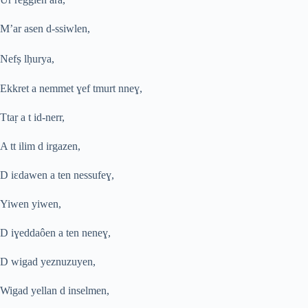
M’ar asen d-ssiwlen,
ṣ
Nef
l
ḥ
urya,
Ekkret a nemmet
ɣ
ef tmurt nne
ɣ
,
Tta
ṛ
a t id-nerr,
A tt ilim d irgazen,
D iɛdawen a ten nessufe
ɣ
,
Yiwen yiwen,
D i
ɣ
eddaôen a ten nene
ɣ
,
D wigad yeznuzuyen,
Wigad yellan d inselmen,