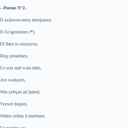
– Poème N°2.
D aɛdawen-nne
ɣ
imeqranen,
D At igennuren (
*
),
Di lbiru la znuzuyen,
Deg yinselmen,
Ur sɛin nnif wala ddin,
Am wudayen,
Win yeb
ɣ
an ad ijahed,
Yezwir degsen,
Widen yellan d inselmen,
Ur regglen ara,