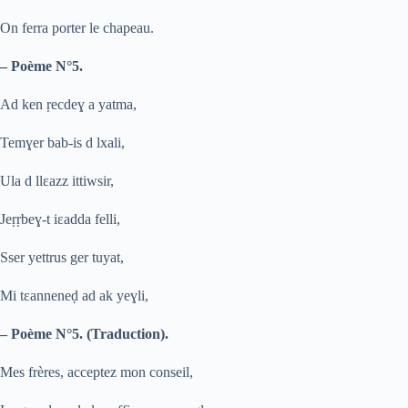
On ferra porter le chapeau.
– Poème N°5.
Ad ken
ṛ
ecde
ɣ
a yatma,
Tem
ɣ
er bab-is d lxali,
Ula d llɛazz ittiwsir,
Je
ṛ
ṛ
be
ɣ
-t iɛadda felli,
Sser yettrus ger tuyat,
Mi tɛannene
ḍ
ad ak ye
ɣ
li,
– Poème N°5. (Traduction).
Mes frères, acceptez mon conseil,