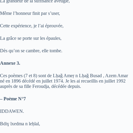
La grandeur de la suffisance aveugle,
Même l’honneur finit par s’user,
Cette expérience, je l’ai éprouvée,
La grâce se porte sur les épaules,
Dès qu’on se cambre, elle tombe.
Annexe 3.
Ces poèmes (7 et 8) sont de L
ḥ
a
ǧ
Ame
ṛ
n L
ḥ
a
ǧ
Busad , Azem Amar
né en 1896 décédé en juillet 1974. Je les ai recueillis en juillet 1992
auprès de sa fille Feroudja, décédée depuis.
– Poème N°7
IDDAWEN.
Bdi
ɣ
lxedma n le
ḥ
lal,