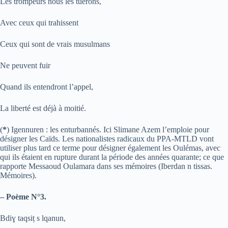
Les trompeurs nous les tuerons,
Avec ceux qui trahissent
Ceux qui sont de vrais musulmans
Ne peuvent fuir
Quand ils entendront l’appel,
La liberté est déjà à moitié.
(
*
) Igennuren : les enturbannés. Ici Slimane Azem l’emploie pour
désigner les Caïds. Les nationalistes radicaux du PPA-MTLD vont
utiliser plus tard ce terme pour désigner également les Oulémas, avec
qui ils étaient en rupture durant la période des années quarante; ce que
rapporte Messaoud Oulamara dans ses mémoires (Iberdan n tissas.
Mémoires).
– Poème N°3.
Bdi
ɣ
taqsi
ṭ
s lqanun,