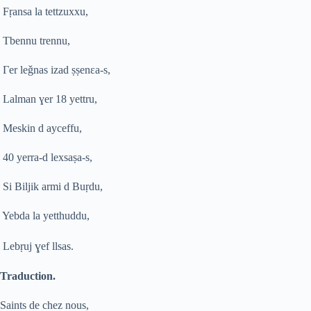
F
ṛ
ansa la tettzuxxu,
Tbennu trennu,
Γ
er le
ǧ
nas izad
ṣ
ṣ
enɛa-s,
Lalman
ɣ
er 18 yettru,
Meskin d ayceffu,
40 yerra-d lexsa
ṣ
a-s,
Si Biljik armi d Bu
ṛ
du,
Yebda la yetthuddu,
ɣ
Leb
ṛ
uj
ef llsas.
Traduction.
Saints de chez nous,