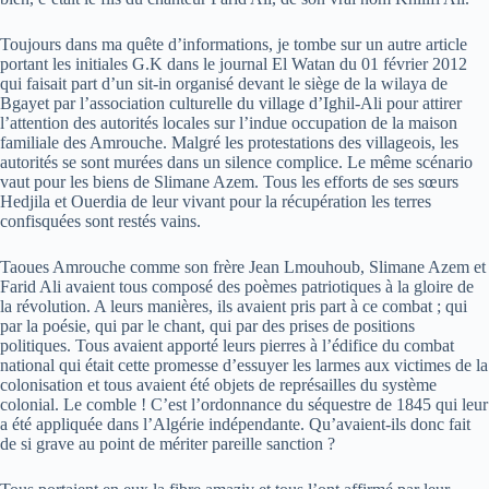
Toujours dans ma quête d’informations, je tombe sur un autre article
portant les initiales G.K dans le journal El Watan du 01 février 2012
qui faisait part d’un sit-in organisé devant le siège de la wilaya de
Bgayet par l’association culturelle du village d’Ighil-Ali pour attirer
l’attention des autorités locales sur l’indue occupation de la maison
familiale des Amrouche. Malgré les protestations des villageois, les
autorités se sont murées dans un silence complice. Le même scénario
vaut pour les biens de Slimane Azem. Tous les efforts de ses sœurs
Hedjila et Ouerdia de leur vivant pour la récupération les terres
confisquées sont restés vains.
Taoues Amrouche comme son frère Jean Lmouhoub, Slimane Azem et
Farid Ali avaient tous composé des poèmes patriotiques à la gloire de
la révolution. A leurs manières, ils avaient pris part à ce combat ; qui
par la poésie, qui par le chant, qui par des prises de positions
politiques. Tous avaient apporté leurs pierres à l’édifice du combat
national qui était cette promesse d’essuyer les larmes aux victimes de la
colonisation et tous avaient été objets de représailles du système
colonial. Le comble ! C’est l’ordonnance du séquestre de 1845 qui leur
a été appliquée dans l’Algérie indépendante. Qu’avaient-ils donc fait
de si grave au point de mériter pareille sanction ?