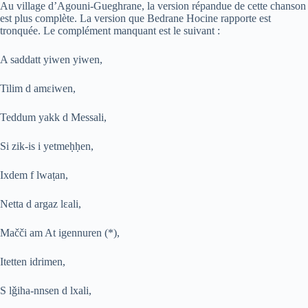
Au village d’Agouni-Gueghrane, la version répandue de cette chanson
est plus complète. La version que Bedrane Hocine rapporte est
tronquée. Le complément manquant est le suivant :
A saddatt yiwen yiwen,
Tilim d amɛiwen,
Teddum yakk d Messali,
Si zik-is i yetme
ḥ
ḥ
en,
Ixdem f lwa
ṭ
an,
Netta d argaz lɛali,
Ma
č
č
i am At igennuren (*),
Itetten idrimen,
S l
ǧ
iha-nnsen d lxali,