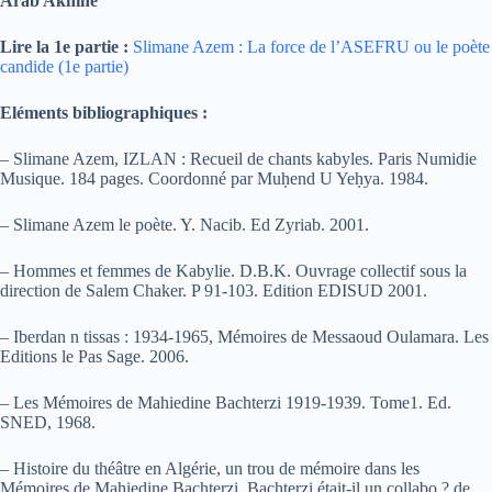
Arab Aknine
Lire la 1e partie :
Slimane Azem : La force de l’ASEFRU ou le poète
candide (1e partie)
Eléments bibliographiques :
– Slimane Azem, IZLAN : Recueil de chants kabyles. Paris Numidie
Musique. 184 pages. Coordonné par Mu
ḥ
end U Ye
ḥ
ya. 1984.
– Slimane Azem le poète. Y. Nacib. Ed Zyriab. 2001.
– Hommes et femmes de Kabylie. D.B.K. Ouvrage collectif sous la
direction de Salem Chaker. P 91-103. Edition EDISUD 2001.
– Iberdan n tissas : 1934-1965, Mémoires de Messaoud Oulamara. Les
Editions le Pas Sage. 2006.
– Les Mémoires de Mahiedine Bachterzi 1919-1939. Tome1. Ed.
SNED, 1968.
– Histoire du théâtre en Algérie, un trou de mémoire dans les
Mémoires de Mahiedine Bachterzi. Bachterzi était-il un collabo ? de