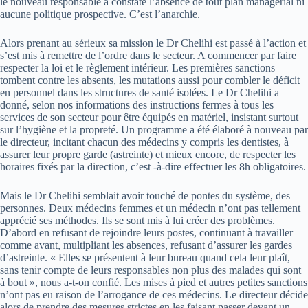
le nouveau responsable a constaté l’absence de tout plan managérial ni
aucune politique prospective. C’est l’anarchie.
Alors prenant au sérieux sa mission le Dr Chelihi est passé à l’action et
s’est mis à remettre de l’ordre dans le secteur. A commencer par faire
respecter la loi et le règlement intérieur. Les premières sanctions
tombent contre les absents, les mutations aussi pour combler le déficit
en personnel dans les structures de santé isolées. Le Dr Chelihi a
donné, selon nos informations des instructions fermes à tous les
services de son secteur pour être équipés en matériel, insistant surtout
sur l’hygiène et la propreté. Un programme a été élaboré à nouveau par
le directeur, incitant chacun des médecins y compris les dentistes, à
assurer leur propre garde (astreinte) et mieux encore, de respecter les
horaires fixés par la direction, c’est -à-dire effectuer les 8h obligatoires.
Mais le Dr Chelihi semblait avoir touché de pontes du système, des
personnes. Deux médecins femmes et un médecin n’ont pas tellement
apprécié ses méthodes. Ils se sont mis à lui créer des problèmes.
D’abord en refusant de rejoindre leurs postes, continuant à travailler
comme avant, multipliant les absences, refusant d’assurer les gardes
d’astreinte. « Elles se présentent à leur bureau quand cela leur plaît,
sans tenir compte de leurs responsables non plus des malades qui sont
à bout », nous a-t-on confié. Les mises à pied et autres petites sanctions
n’ont pas eu raison de l’arrogance de ces médecins. Le directeur décide
alors de prendre des mesures strictes en les faisant passer devant un