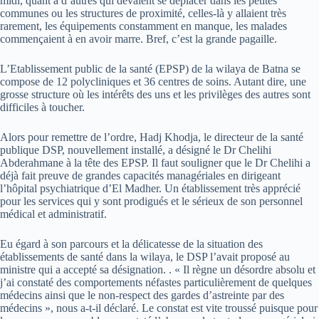
midi, quant à d’autres qui devaient se déplacer dans les petites
communes ou les structures de proximité, celles-là y allaient très
rarement, les équipements constamment en manque, les malades
commençaient à en avoir marre. Bref, c’est la grande pagaille.
L’Etablissement public de la santé (EPSP) de la wilaya de Batna se
compose de 12 polycliniques et 36 centres de soins. Autant dire, une
grosse structure où les intérêts des uns et les privilèges des autres sont
difficiles à toucher.
Alors pour remettre de l’ordre, Hadj Khodja, le directeur de la santé
publique DSP, nouvellement installé, a désigné le Dr Chelihi
Abderahmane à la tête des EPSP. Il faut souligner que le Dr Chelihi a
déjà fait preuve de grandes capacités managériales en dirigeant
l’hôpital psychiatrique d’El Madher. Un établissement très apprécié
pour les services qui y sont prodigués et le sérieux de son personnel
médical et administratif.
Eu égard à son parcours et la délicatesse de la situation des
établissements de santé dans la wilaya, le DSP l’avait proposé au
ministre qui a accepté sa désignation. . « Il règne un désordre absolu et
j’ai constaté des comportements néfastes particulièrement de quelques
médecins ainsi que le non-respect des gardes d’astreinte par des
médecins », nous a-t-il déclaré. Le constat est vite troussé puisque pour