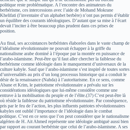
politique reste problématique. A l’encontre des animateurs du
berbérisme, ces intercessions avec l’aide de Mohand Mokrane
Khelifati (l’inventaire d’un alphabet berbère) n’ont pas permis d’établir
un équilibre des courants idéologiques. D’autant que sa mise à l’écart
devait l’inciter à être beaucoup plus prudent dans ces prises de
position.
Au final, ses accointances berbéristes élaborées dans le vaste champ de
l’idéalisme révolutionnaire ne pouvait échapper à la griffe du
nationalisme arabe dominé à l’époque par la montée en puissance de
l’arabo-islamisme. Peut-être qu’il faut aller chercher la faiblesse du
berbérisme comme idéologie dans le manquement d’universaux de la
culture kabyle. Sauf que l’arabo-islamisme s’est inspiré de toutes sortes
d’universalités au prix d’un long processus historique qui a conduit le
désir de la renaissance (Nahda) à l’autoritarisme. En ce sens, comme
Abane et Krim, le patriotisme révolutionnaire a prévalu sur les
considérations idéologiques que lui-même considère comme une
entrave à la mobilisation du peuple et de l’élite.(37) C’est peut-être là
où réside la faiblesse du patriotisme révolutionnaire. Par conséquence,
pris par le feu de l’action, les plus influents patriotes révolutionnaires
kabyles ont oublié l’importance de l’idéologie dans le combat
politique. C’est en ce sens que l’on peut considérer que le nationalisme
algérien de H. Ait Ahmed représente une idéologie ambiguë aussi bien
par rapport au courant berbériste que celui de l’arabo-islamisme. A ses