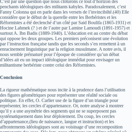
C’est par une question que nous clôturons ce tout d’horizon des
penchants idéologiques des militants kabyles. Paradoxalement, c’est
Fanny Colonna qui en parle dans les versets de l’invincibilté.(40) Elle
considère que le début de la querelle entre les Berbéristes et les
Réformistes a été declenché d’un côté par Said Boulifa (1865-1931) et
Hocine Lahmek (? ) et de l’autre par Lamine Lamoudi (1891-1957) et
surtout A. Ibn Badis (1889-1940). L’éducation est au centre du débat
qui oppose les deux groupes. Les premiers préconisent une évolution
par l’instruction française tandis que les seconds s’en remettent à un
enracinement linguistique par la religion musulmane. A notre avis, il
nous semble prématuré pour l’époque de considérer qu’un débat
d’idées ait eu un impact idéologique immédiat pour envisager un
militantisme berbériste contre celui des Réformistes.
Conclusion
La rigueur mathématique nous incite à la prudence dans l’utilisation
des figures géométriques pour représenter une réalité sociale ou
politique. En effet, O. Carlier use de la figure d’un triangle pour
représenter, les cercles d’appartenance. Or, notre analyse à montrer
qu’il y a une asymétrie des segments qui ne se superposent pas
systématiquement dans leur déploiement. Du coup, les cercles
d’appartenance,(lieu de naissance, langue et instruction) et les
affrontements idéologiques sont au voisinage d’une recomposition