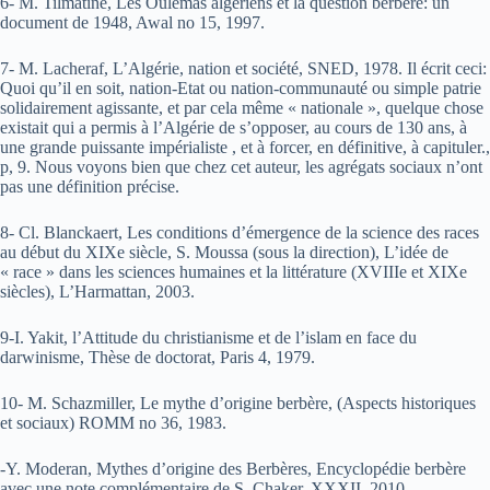
6- M. Tilmatine, Les Oulémas algériens et la question berbère: un
document de 1948, Awal no 15, 1997.
7- M. Lacheraf, L’Algérie, nation et société, SNED, 1978. Il écrit ceci:
Quoi qu’il en soit, nation-Etat ou nation-communauté ou simple patrie
solidairement agissante, et par cela même « nationale », quelque chose
existait qui a permis à l’Algérie de s’opposer, au cours de 130 ans, à
une grande puissante impérialiste , et à forcer, en définitive, à capituler.,
p, 9. Nous voyons bien que chez cet auteur, les agrégats sociaux n’ont
pas une définition précise.
8- Cl. Blanckaert, Les conditions d’émergence de la science des races
au début du XIXe siècle, S. Moussa (sous la direction), L’idée de
« race » dans les sciences humaines et la littérature (XVIIIe et XIXe
siècles), L’Harmattan, 2003.
9-I. Yakit, l’Attitude du christianisme et de l’islam en face du
darwinisme, Thèse de doctorat, Paris 4, 1979.
10- M. Schazmiller, Le mythe d’origine berbère, (Aspects historiques
et sociaux) ROMM no 36, 1983.
-Y. Moderan, Mythes d’origine des Berbères, Encyclopédie berbère
avec une note complémentaire de S. Chaker, XXXII, 2010