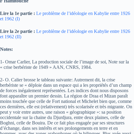
F Hamitouche
Lire la 1e partie :
Le problème de l’idéologie en Kabylie entre 1926
et 1962 (I)
Lire la 2e partie :
Le problème de l’idéologie en Kabylie entre 1926
et 1962 (II)
Notes:
1- Omar Carlier, La production sociale de l’image de soi, Note sur la
« crise berbériste de 1949 » AAN, CNRS, 1984.
2- O. Calier brosse le tableau suivante: Autrement dit, la crise
berbériste se « déploie dans un espace qui a les propriétés d’un champ
de forces inégalement représentées. Les indices dont nous disposons
font apparaître un premier dessin. La région de Draa el Mizan paraît
moins touchée que celle de Fort national et Michelet bien que, comme
ces dernières, elle est (relativement) très scolarisée et très migrante. On
peut y voir entre autres, une raison « géographique »: sa position
occidentale sur la chaine du Djurdjura, entre deux plaines, celle de
Boghni, celle de Bouira. De ce fait plus engagée par ses structures
d’échange, dans ses intérêts et ses prolongements en terre et en
hommes, avec des zones arabophones où le bilingues. Plus axée aussi