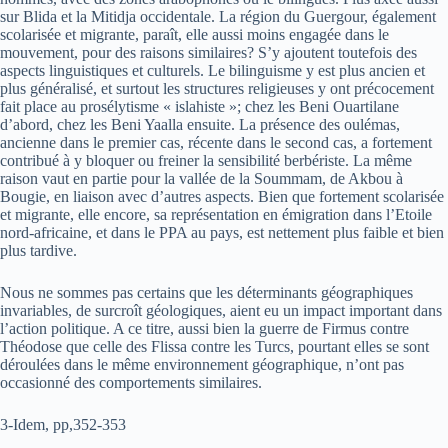
sur Blida et la Mitidja occidentale. La région du Guergour, également
scolarisée et migrante, paraît, elle aussi moins engagée dans le
mouvement, pour des raisons similaires? S’y ajoutent toutefois des
aspects linguistiques et culturels. Le bilinguisme y est plus ancien et
plus généralisé, et surtout les structures religieuses y ont précocement
fait place au prosélytisme « islahiste »; chez les Beni Ouartilane
d’abord, chez les Beni Yaalla ensuite. La présence des oulémas,
ancienne dans le premier cas, récente dans le second cas, a fortement
contribué à y bloquer ou freiner la sensibilité berbériste. La même
raison vaut en partie pour la vallée de la Soummam, de Akbou à
Bougie, en liaison avec d’autres aspects. Bien que fortement scolarisée
et migrante, elle encore, sa représentation en émigration dans l’Etoile
nord-africaine, et dans le PPA au pays, est nettement plus faible et bien
plus tardive.
Nous ne sommes pas certains que les déterminants géographiques
invariables, de surcroît géologiques, aient eu un impact important dans
l’action politique. A ce titre, aussi bien la guerre de Firmus contre
Théodose que celle des Flissa contre les Turcs, pourtant elles se sont
déroulées dans le même environnement géographique, n’ont pas
occasionné des comportements similaires.
3-Idem, pp,352-353