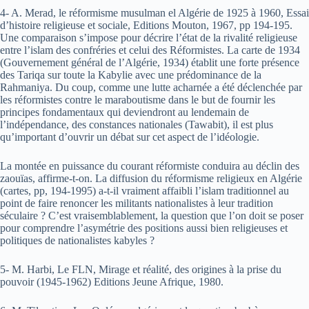
4- A. Merad, le réformisme musulman el Algérie de 1925 à 1960, Essai
d’histoire religieuse et sociale, Editions Mouton, 1967, pp 194-195.
Une comparaison s’impose pour décrire l’état de la rivalité religieuse
entre l’islam des confréries et celui des Réformistes. La carte de 1934
(Gouvernement général de l’Algérie, 1934) établit une forte présence
des Tariqa sur toute la Kabylie avec une prédominance de la
Rahmaniya. Du coup, comme une lutte acharnée a été déclenchée par
les réformistes contre le maraboutisme dans le but de fournir les
principes fondamentaux qui deviendront au lendemain de
l’indépendance, des constances nationales (Tawabit), il est plus
qu’important d’ouvrir un débat sur cet aspect de l’idéologie.
La montée en puissance du courant réformiste conduira au déclin des
zaouïas, affirme-t-on. La diffusion du réformisme religieux en Algérie
(cartes, pp, 194-1995) a-t-il vraiment affaibli l’islam traditionnel au
point de faire renoncer les militants nationalistes à leur tradition
séculaire ? C’est vraisemblablement, la question que l’on doit se poser
pour comprendre l’asymétrie des positions aussi bien religieuses et
politiques de nationalistes kabyles ?
5- M. Harbi, Le FLN, Mirage et réalité, des origines à la prise du
pouvoir (1945-1962) Editions Jeune Afrique, 1980.