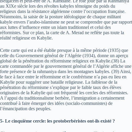
Belgacem et peut-être de A. Ramdane. Le rôle joué par la Rahmaniya
au XIXe siècle lors des révoltes kabyles témoigne du poids du
religieux dans la résistance algérienne contre l’occupation française.
Néanmoins, la saisie de la posture idéologique de chaque militant
kabyle envers l’arabo-islamisme ne peut se comprendre que par rapport
aux luttes d’influence entre un islam traditionnel et celui des
réformistes. Sur ce plan, la carte de A. Merad ne reflète pas toute la
réalité religieuse en Kabylie.
Cette carte qui est a été établie presque à la même période (1935) que
celle du Gouvernement général de l’Algérie (1934), donne un aperçu
global de la pénétration du réformisme religieux en Kabylie.(38) La
carte commandée par le gouvernement général de l’Algérie affiche une
forte présence de la rahmaniya dans les montagnes kabyles. (39) Ainsi,
le face à face entre le réformisme et le confrérisme n’a pas eu lieu en
Kabylie pour suggérer une bataille religieuse. La faiblesse de la
pénétration du réformisme s’explique par le faible taux des élèves
originaires de la Kabylie qui ont fréquenté les cercles des réformistes.
A l’appui du traditionnalisme berbère, l’immigration a certainement
contribué à faire émerger des idées (socialo-communistes) de
l’émancipation des peuples.
5- Le cinquième cercle: les protoberbéristes ont-ils existé ?