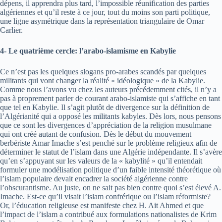
dépens, il apprendra plus tard, l’impossible réunification des parties
algériennes et qu’il reste à ce jour, tout du moins son parti politique,
une ligne asymétrique dans la représentation triangulaire de Omar
Carlier.
4- Le quatrième cercle: l’arabo-islamisme en Kabylie
Ce n’est pas les quelques slogans pro-arabes scandés par quelques
militants qui vont changer la réalité « idéologique » de la Kabylie.
Comme nous l’avons vu chez les auteurs précédemment cités, il n’y a
pas à proprement parler de courant arabo-islamiste qui s’affiche en tant
que tel en Kabylie. Il s’agit plutôt de divergence sur la définition de
l’Algérianité qui a opposé les militants kabyles. Dès lors, nous pensons
que ce sont les divergences d’appréciation de la religion musulmane
qui ont créé autant de confusion. Dès le début du mouvement
berbériste Amar Imache s’est penché sur le problème religieux afin de
déterminer le statut de l’islam dans une Algérie indépendante. Il s’avère
qu’en s’appuyant sur les valeurs de la « kabylité » qu’il entendait
formuler une modélisation politique d’un faible intensité théorétique où
l’islam populaire devait encadrer la société algérienne contre
l’obscurantisme. Au juste, on ne sait pas bien contre quoi s’est élevé A.
Imache. Est-ce qu’il visait l’islam confrérique ou l’islam réformiste?
Or, l’éducation religieuse est manifeste chez H. Ait Ahmed et que
l’impact de l’islam a contribué aux formulations nationalistes de Krim