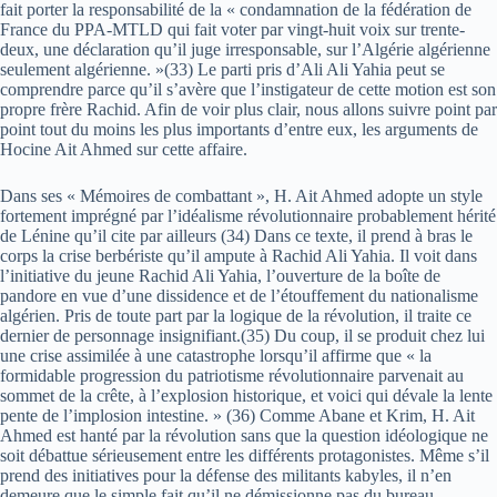
fait porter la responsabilité de la « condamnation de la fédération de
France du PPA-MTLD qui fait voter par vingt-huit voix sur trente-
deux, une déclaration qu’il juge irresponsable, sur l’Algérie algérienne
seulement algérienne. »(33) Le parti pris d’Ali Ali Yahia peut se
comprendre parce qu’il s’avère que l’instigateur de cette motion est son
propre frère Rachid. Afin de voir plus clair, nous allons suivre point par
point tout du moins les plus importants d’entre eux, les arguments de
Hocine Ait Ahmed sur cette affaire.
Dans ses « Mémoires de combattant », H. Ait Ahmed adopte un style
fortement imprégné par l’idéalisme révolutionnaire probablement hérité
de Lénine qu’il cite par ailleurs (34) Dans ce texte, il prend à bras le
corps la crise berbériste qu’il ampute à Rachid Ali Yahia. Il voit dans
l’initiative du jeune Rachid Ali Yahia, l’ouverture de la boîte de
pandore en vue d’une dissidence et de l’étouffement du nationalisme
algérien. Pris de toute part par la logique de la révolution, il traite ce
dernier de personnage insignifiant.(35) Du coup, il se produit chez lui
une crise assimilée à une catastrophe lorsqu’il affirme que « la
formidable progression du patriotisme révolutionnaire parvenait au
sommet de la crête, à l’explosion historique, et voici qui dévale la lente
pente de l’implosion intestine. » (36) Comme Abane et Krim, H. Ait
Ahmed est hanté par la révolution sans que la question idéologique ne
soit débattue sérieusement entre les différents protagonistes. Même s’il
prend des initiatives pour la défense des militants kabyles, il n’en
demeure que le simple fait qu’il ne démissionne pas du bureau