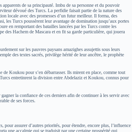
rêts apparents de sa principauté. Imbu de sa personne et du pouvoir
viteur dévoué des Turcs. La perfidie faisait partie de la nature des
ion locale avec des promesses d’un futur meilleur. Il forma, des
insi, les Turcs poussèrent leur avantage de domination jusqu’aux portes
re en remportant des batailles lancées par les Turcs contre les
upe des Hachem de Mascara et en fit sa garde particulière, qui jouera
lourdement sur les pauvres paysans amazighes assujettis sous leurs
emple des textes sacrés, privilège hérité de leur ancêtre, le prophète
érie de Koukou pour s’en débarrasser. Ils mirent en place, comme tout
s Turcs entretinrent la division entre Abdelaziz et Koukou, connus pour
gagner la confiance de ces derniers afin de continuer à les servir avec
rable de ses forces.
, pour assurer d’autres priorités, pour étendre, encore plus, l’influence
orta une accalmie qui se traduisit par une certaine prospérité qui