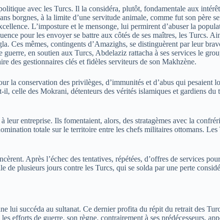
 politique avec les Turcs. Il la considéra, plutôt, fondamentale aux inté
sans borgnes, à la limite d’une servitude animale, comme fut son père ser
xcellence. L’imposture et le mensonge, lui permirent d’abuser la populat
luence pour les envoyer se battre aux côtés de ses maîtres, les Turcs. A
la. Ces mêmes, contingents d’Amazighs, se distinguèrent par leur bravou
e guerre, en soutien aux Turcs, Abdelaziz rattacha à ses services le gro
ire des gestionnaires clés et fidèles serviteurs de son Makhzène.
pour la conservation des privilèges, d’immunités et d’abus qui pesaient 
-il, celle des Mokrani, détenteurs des vérités islamiques et gardiens du t
à leur entreprise. Ils fomentaient, alors, des stratagèmes avec la confr
mination totale sur le territoire entre les chefs militaires ottomans. Le
rent. Après l’échec des tentatives, répétées, d’offres de services pour 
le de plusieurs jours contre les Turcs, qui se solda par une perte considé
lui succéda au sultanat. Ce dernier profita du répit du retrait des Turcs
é les efforts de guerre, son règne, contrairement à ses prédécesseurs, app