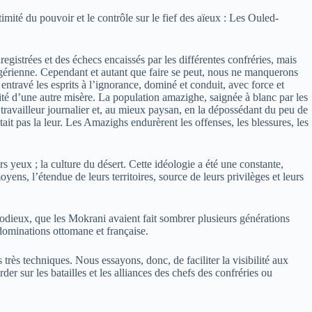
timité du pouvoir et le contrôle sur le fief des aïeux : Les Ouled-
nregistrées et des échecs encaissés par les différentes confréries, mais
algérienne. Cependant et autant que faire se peut, nous ne manquerons
entravé les esprits à l’ignorance, dominé et conduit, avec force et
ocité d’une autre misère. La population amazighe, saignée à blanc par les
e travailleur journalier et, au mieux paysan, en la dépossédant du peu de
tait pas la leur. Les Amazighs endurèrent les offenses, les blessures, les
s yeux ; la culture du désert. Cette idéologie a été une constante,
yens, l’étendue de leurs territoires, source de leurs privilèges et leurs
 odieux, que les Mokrani avaient fait sombrer plusieurs générations
dominations ottomane et française.
très techniques. Nous essayons, donc, de faciliter la visibilité aux
der sur les batailles et les alliances des chefs des confréries ou