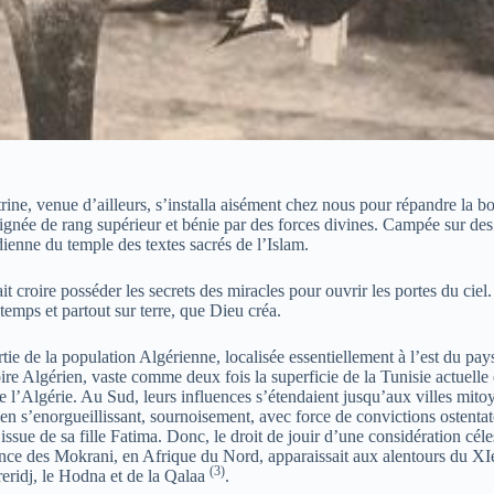
ine, venue d’ailleurs, s’installa aisément chez nous pour répandre la bo
e lignée de rang supérieur et bénie par des forces divines. Campée sur de
ienne du temple des textes sacrés de l’Islam.
t croire posséder les secrets des miracles pour ouvrir les portes du ciel
temps et partout sur terre, que Dieu créa.
rtie de la population Algérienne, localisée essentiellement à l’est du pa
ire Algérien, vaste comme deux fois la superficie de la Tunisie actuelle e
e l’Algérie. Au Sud, leurs influences s’étendaient jusqu’aux villes mit
 en s’enorgueillissant, sournoisement, avec force de convictions ostenta
e de sa fille Fatima. Donc, le droit de jouir d’une considération céle
ce des Mokrani, en Afrique du Nord, apparaissait aux alentours du XIe s
(3)
reridj, le Hodna et de la Qalaa
.