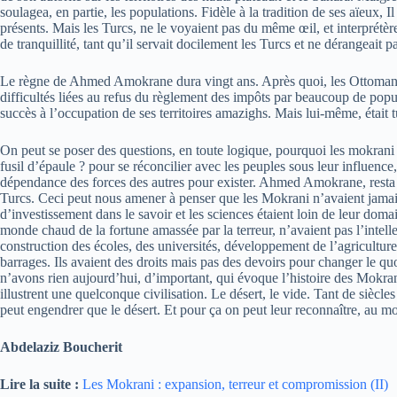
soulagea, en partie, les populations. Fidèle à la tradition de ses aïeux,
présents. Mais les Turcs, ne le voyaient pas du même œil, et interprétè
de tranquillité, tant qu’il servait docilement les Turcs et ne dérangeait 
Le règne de Ahmed Amokrane dura vingt ans. Après quoi, les Ottomans ma
difficultés liées au refus du règlement des impôts par beaucoup de pop
succès à l’occupation de ses territoires amazighs. Mais lui-même, était
On peut se poser des questions, en toute logique, pourquoi les mokrani n
fusil d’épaule ? pour se réconcilier avec les peuples sous leur influence
dépendance des forces des autres pour exister. Ahmed Amokrane, resta acc
Turcs. Ceci peut nous amener à penser que les Mokrani n’avaient jamais 
d’investissement dans le savoir et les sciences étaient loin de leur do
monde chaud de la fortune amassée par la terreur, n’avaient pas l’intell
construction des écoles, des universités, développement de l’agriculture,
barrages. Ils avaient des droits mais pas des devoirs pour changer le quot
n’avons rien aujourd’hui, d’important, qui évoque l’histoire des Mokra
illustrent une quelconque civilisation. Le désert, le vide. Tant de siècl
peut engendrer que le désert. Et pour ça on peut leur reconnaître, au moi
Abdelaziz Boucherit
Lire la suite :
Les Mokrani : expansion, terreur et compromission (II)