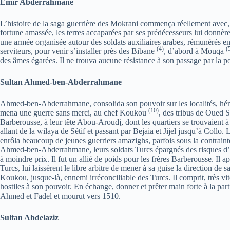
Emir Abderrahmane
L’histoire de la saga guerrière des Mokrani commença réellement avec
fortune amassée, les terres accaparées par ses prédécesseurs lui donnèrent
une armée organisée autour des soldats auxiliaires arabes, rémunérés en p
(4)
(
serviteurs, pour venir s’installer près des Bibane
, d’abord à Mouqa
des âmes égarées. Il ne trouva aucune résistance à son passage par la
Sultan Ahmed-ben-Abderrahmane
Ahmed-ben-Abderrahmane, consolida son pouvoir sur les localités, hérité
(10)
mena une guerre sans merci, au chef Koukou
, des tribus de Oued S
Barberousse, à leur tête Abou-Aroudj, dont les quartiers se trouvaient à J
allant de la wilaya de Sétif et passant par Bejaia et Jijel jusqu’à Coll
enrôla beaucoup de jeunes guerriers amazighs, parfois sous la contrainte
Ahmed-ben-Abderrahmane, leurs soldats Turcs épargnés des risques d’un 
à moindre prix. Il fut un allié de poids pour les frères Barberousse. Il a
Turcs, lui laissèrent le libre arbitre de mener à sa guise la direction de 
Koukou, jusque-là, ennemi irréconciliable des Turcs. Il comprit, très vite
hostiles à son pouvoir. En échange, donner et prêter main forte à la part
Ahmed et Fadel et mourut vers 1510.
Sultan Abdelaziz