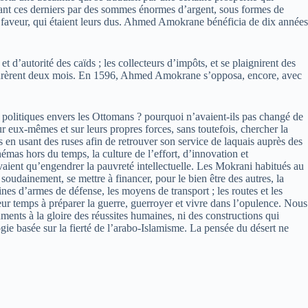
ppâtant ces derniers par des sommes énormes d’argent, sous formes de
ur faveur, qui étaient leurs dus. Ahmed Amokrane bénéficia de dix années
autorité des caïds ; les collecteurs d’impôts, et se plaignirent des
ui durèrent deux mois. En 1596, Ahmed Amokrane s’opposa, encore, avec
s politiques envers les Ottomans ? pourquoi n’avaient-ils pas changé de
ur eux-mêmes et sur leurs propres forces, sans toutefois, chercher la
 en usant des ruses afin de retrouver son service de laquais auprès des
mas hors du temps, la culture de l’effort, d’innovation et
uvaient qu’engendrer la pauvreté intellectuelle. Les Mokrani habitués au
oudainement, se mettre à financer, pour le bien être des autres, la
ines d’armes de défense, les moyens de transport ; les routes et les
 leur temps à préparer la guerre, guerroyer et vivre dans l’opulence. Nous
nts à la gloire des réussites humaines, ni des constructions qui
ogie basée sur la fierté de l’arabo-Islamisme. La pensée du désert ne