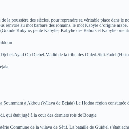
é de la poussière des siècles, pour reprendre sa véritable place dans le
ous renvoie au mot barbare des romains, le mot Kabyle d’origine arabe,
is (Grande Kabylie, petite Kabylie, Kabylie des Babors et Kabylie orienta
haldoun
Djebel-Ayad Ou Djebel-Madid de la tribu des Ouled-Sidi-Fadel (Histoir
ejaia.
ans la Soummam à Akbou (Wilaya de Bejaia) Le Hodna région constituée d
qui était jugé à la cour des derniers rois de Bougie
rie Commune de la wilaya de Sétif. La bataille de Guidjel s’était ache