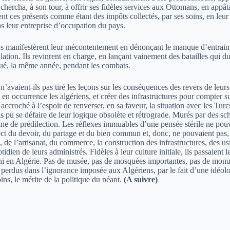
 Il chercha, à son tour, à offrir ses fidèles services aux Ottomans, en a
rent ces présents comme étant des impôts collectés, par ses soins, en le
pas leur entreprise d’occupation du pays.
nifestèrent leur mécontentement en dénonçant le manque d’entrain et d’
ulation. Ils revinrent en charge, en lançant vainement des batailles q
 tué, la même année, pendant les combats.
’avaient-ils pas tiré les leçons sur les conséquences des revers de leur
, en occurrence les algériens, et créer des infrastructures pour compter s
roché à l’espoir de renverser, en sa faveur, la situation avec les Turcs
pu se défaire de leur logique obsolète et rétrograde. Murés par des sché
maine de prédilection. Les réflexes immuables d’une pensée stérile ne po
ect du devoir, du partage et du bien commun et, donc, ne pouvaient pas, s
 de l’artisanat, du commerce, la construction des infrastructures, des us
idien de leurs administrés. Fidèles à leur culture initiale, ils passaient
ni en Algérie. Pas de musée, pas de mosquées importantes, pas de monume
es perdus dans l’ignorance imposée aux Algériens, par le fait d’une idéol
ns, le mérite de la politique du néant.
(A suivre)