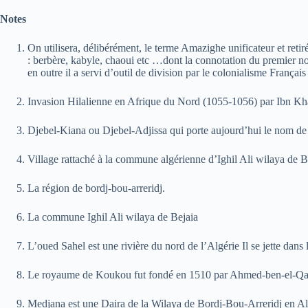
Notes
On utilisera, délibérément, le terme Amazighe unificateur et retir
: berbère, kabyle, chaoui etc …dont la connotation du premier n
en outre il a servi d’outil de division par le colonialisme França
Invasion Hilalienne en Afrique du Nord (1055-1056) par Ibn K
Djebel-Kiana ou Djebel-Adjissa qui porte aujourd’hui le nom de 
Village rattaché à la commune algérienne d’Ighil Ali wilaya de B
La région de bordj-bou-arreridj.
La commune Ighil Ali wilaya de Bejaia
L’oued Sahel est une rivière du nord de l’Algérie Il se jette d
Le royaume de Koukou fut fondé en 1510 par Ahmed-ben-el-Qadi, 
Medjana est une Daira de la Wilaya de Bordj-Bou-Arreridj en Algé