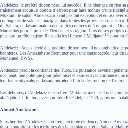
Abdelaziz, le préféré de son père, lui succéda. Il ne changea en rien sa
fraîchement acquis, il doubla d’efforts pour faire montre d’une fidélité 
Mokrani, le sultan Abdelaziz n’avait pas fait exception et en usa avec e
contingents de soldats amazighs, dans toutes les provinces sous son inf
du Sahara, en faisant main basse sur les contrées de Touggourt et Ouarg
Marocains pour la prise de Tlemcen et sa région. Lors de ses périples d
(11)
plus tard un rôle majeur. Il installa les Hichem à Medjana
pour en fa
Abdelaziz n’a pas dévié à la tradition de son père, il ne combattit que 
bannières. Les Amazighs se firent tuer pour une cause sacrée, leur disait
Mohamed (SWS).
Abdelaziz perdit la confiance des Turcs. Sa puissance devenait gênante 
occupant, une politique pour pérenniser et assurer avec confiance une do
leur haine abyssale, en faisant miroiter à l’un la destruction de l’autre.
Les déboires, d’Abdelaziz et son frère Mokrane, avec les Turcs commencè
abnégation. Il fut tué, avec son frère El-Fadel, en 1559, après une batail
Ahmed Amokrane
Sans héritier d’Abdelaziz, son frère, en toute évidence, Ahmed Amokrane 
de son autorité sur les territoires des hauts plateaux et le Sahara. Malgr