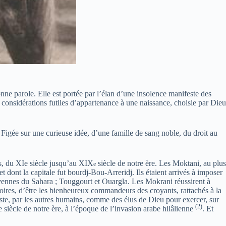
nne parole. Elle est portée par l’élan d’une insolence manifeste des
s considérations futiles d’appartenance à une naissance, choisie par Dieu
. Figée sur une curieuse idée, d’une famille de sang noble, du droit au
ys, du XIe siècle jusqu’au XIX
siècle de notre ère. Les Moktani, au plus
e
t dont la capitale fut bourdj-Bou-Arreridj. Ils étaient arrivés à imposer
oyennes du Sahara ; Touggourt et Ouargla. Les Mokrani réussirent à
toires, d’être les bienheureux commandeurs des croyants, rattachés à la
ste, par les autres humains, comme des élus de Dieu pour exercer, sur
(2)
iècle de notre ère, à l’époque de l’invasion arabe hilâlienne
. Et