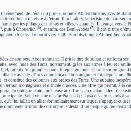
, l’avènement, de l’émir ou prince, nommé Abderrahmane, avec le statu
 le sentiment de vivre à l’étroit. Il prit, alors, la décision de pousser 
artie par les pillages des tribus et villages attaqués. Il avança vers le 
5)
(6)
(7)
, puis à Chouarikh
, et enfin, des Beni-Abbès
. Il prit le titre d
 population locale. Il mourut vers 1500. Son fils, unique Ahmed-ben-Ab
es de son père Abderrahmane. Il prit le titre de sultan et renforça son
ahel avec l’aide des Turcs, notamment, grâce aux armes à feu et l’artiller
ijel, furent d’un grand secours. Il régna en toute sécurité sur un grand t
o. L’alliance avec les Turcs commença de bon augure et fut, depuis, un a
, et constitua des colonnes aux ordres des Turcs. Une aubaine inespérée 
terrain montagneux et difficile d’accès. Une offre qui permit, à la cau
pporta, en outre, une aide précieuse aux Turcs, en mettant à leur disposit
sa principauté. Son cynisme ne s’arrêta pas là ; il usa des armes, mis à sa
, qu’il lui fallait un allier fort militairement sur lequel s’appuyer et us
ie dominante le droit de corrompre le destin d’un peuple qui ne demandait