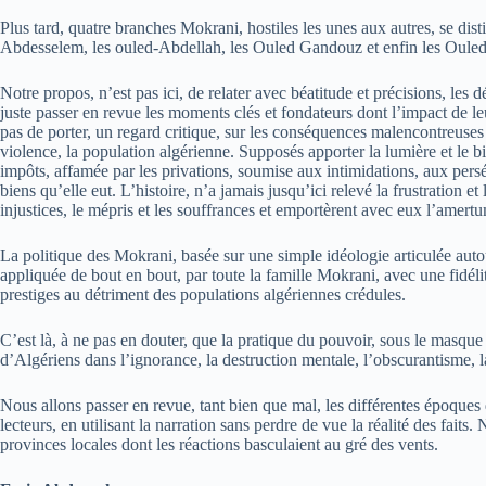
Plus tard, quatre branches Mokrani, hostiles les unes aux autres, se dist
Abdesselem, les ouled-Abdellah, les Ouled Gandouz et enfin les Ouled
Notre propos, n’est pas ici, de relater avec béatitude et précisions, les 
juste passer en revue les moments clés et fondateurs dont l’impact de le
pas de porter, un regard critique, sur les conséquences malencontreuses e
violence, la population algérienne. Supposés apporter la lumière et le b
impôts, affamée par les privations, soumise aux intimidations, aux perséc
biens qu’elle eut. L’histoire, n’a jamais jusqu’ici relevé la frustration 
injustices, le mépris et les souffrances et emportèrent avec eux l’amert
La politique des Mokrani, basée sur une simple idéologie articulée autour
appliquée de bout en bout, par toute la famille Mokrani, avec une fidélité
prestiges au détriment des populations algériennes crédules.
C’est là, à ne pas en douter, que la pratique du pouvoir, sous le masqu
d’Algériens dans l’ignorance, la destruction mentale, l’obscurantisme, 
Nous allons passer en revue, tant bien que mal, les différentes époques d
lecteurs, en utilisant la narration sans perdre de vue la réalité des faits
provinces locales dont les réactions basculaient au gré des vents.