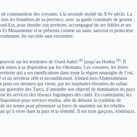
t de commandeur des croyants, à la seconde moitié du XVe siècle. La
au loin les frontières de sa province, avec sa garde constituée de goums ;
Nord-Est, pour étendre son territoire, accompagné de ses fidèles et ses
’émir El Mouaminine et se présenta comme un saint, sauveur et protecteur
derrahmane, lui succéda sans encombre.
(8)
(9)
 pouvoir sur les territoires de Oued-Sahel
jusqu’au Hodna
. Il
ie mises à sa disposition par les Ottomans. Les corsaires, les frères
erritoire qui a ses ramifications dans toute la région amazighe de l’est,
llié et un serviteur zélé et inconditionnel. Ahmed-ben-Abderrahmane
pour ces derniers qui virent, par les turpitudes éhontées du sultan
se guerrière des Turcs, d’atteindre son objectif de domination du pays
ion les services des réseaux logistiques des caïds. En contrepartie, les
 disposition pour services rendus, afin de détruire la confrérie de
er de ses armes pour pérenniser sa force de maintien sur les rebelles
 qu’à vivre dans la paix et la sérénité. Il eut trois garçons, Abdelaziz,