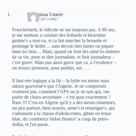
Massinissa Umerri
2 MARS 2017/14H17
Franchement, le ridicule ne tue toujours pas. A 80 ans,
je me mettrais a cuisiner des bobards et khorotins
gratine's a tout-va, si ca fait marcher la brouette et
prolonge le delire… sans devoir rien fumer ou piquer
dans les bras… Mais, quand on fout des anne'es entieres
de sa vie, pour se dire journaliste, et finir journaleux –
c'est grave. Mais pas aussi grave que ca, a l'evidence –
on trouve prenneur, pour publier, ses . . .
Il faut etre logique a la fin – la lybie est moins mais
mieux gouverne'e que l'Algerie. Je ne comprends
vraiment pas, comment l'APS ou je ne sais qui, ose
parler de chaos securitaire – c'est quoi exactement ?
Rien !!! C'est en Algerie qu'il y a des tueurs islamistes,
un peu partout, bien nourris, arme's et renseigne's, qui
s'adonnent a la chasse d'adolecentes, gibier en tenue
blue, du commerce bidon finance' a coup de petro-
dollar, et j'en passe.