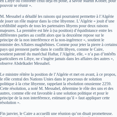
en Libye ou conforter celui déjà en poste, à savoir Martin Kobler, pour
pouvoir se réunir ».
M. Messahel a détaillé les raisons qui pourraient permettre à l’Algérie
de jouer un rôle majeur dans la crise libyenne. L’Algérie « jouit d’une
crédibilité auprès de tous les partenaires libyens pour deux raisons
majeures. La première est liée à (sa position) d’équidistance entre les
différentes parties au conflit alors que la deuxième repose sur le
principe de la non interférence et la non-ingérence », soutient le
ministre des Affaires maghébines. Comme pour jeter la pierre à certains
pays qui prennent partie dans le conflit libyen, comme le Caire,
soutient patenté du maréchal Haftar, l’Algérie, elle, « n’a pas d’intérêts
particuliers en Libye, ne s’ingère jamais dans les affaires des autres »,
observe Abdelkader Messahel.
Le ministre réitère la position de l’Algérie et met en avant, à ce propos,
le rôle central des Nations Unies dans le processus de solution
politique à la crise libyenne, rappelant la résolution onusienne 2259.
Cette résolution, a noté M. Messahel, détermine le rôle des uns et des
autres, comme elle est favorable à une solution politique et pour le
principe de la non interférence, estimant qu’il « faut appliquer cette
résolution ».
Fin janvier, le Caire a accueilli une réunion qu’on disait prometteuse.