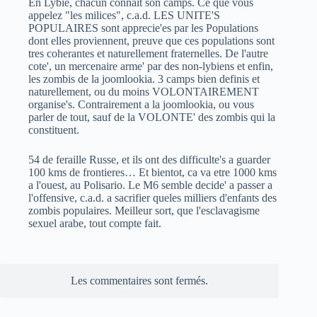
En Lybie, chacun connait son camps. Ce que vous
appelez "les milices", c.a.d. LES UNITE'S
POPULAIRES sont apprecie'es par les Populations
dont elles proviennent, preuve que ces populations sont
tres coherantes et naturellement fraternelles. De l'autre
cote', un mercenaire arme' par des non-lybiens et enfin,
les zombis de la joomlookia. 3 camps bien definis et
naturellement, ou du moins VOLONTAIREMENT
organise's. Contrairement a la joomlookia, ou vous
parler de tout, sauf de la VOLONTE' des zombis qui la
constituent.
54 de feraille Russe, et ils ont des difficulte's a guarder
100 kms de frontieres… Et bientot, ca va etre 1000 kms
a l'ouest, au Polisario. Le M6 semble decide' a passer a
l'offensive, c.a.d. a sacrifier queles milliers d'enfants des
zombis populaires. Meilleur sort, que l'esclavagisme
sexuel arabe, tout compte fait.
Les commentaires sont fermés.