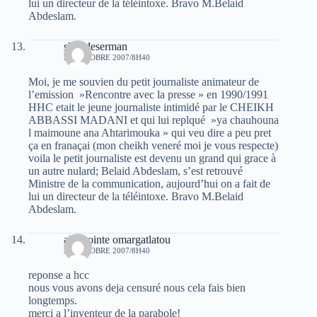
lui un directeur de la téléintoxe. Bravo M.Belaid
Abdeslam.
slim deserman
24 OCTOBRE 2007/8H40
Moi, je me souvien du petit journaliste animateur de
l’emission »Rencontre avec la presse » en 1990/1991
HHC etait le jeune journaliste intimidé par le CHEIKH
ABBASSI MADANI et qui lui replqué »ya chauhouna
l maimoune ana Ahtarimouka » qui veu dire a peu pret
ça en franaçai (mon cheikh veneré moi je vous respecte)
voila le petit journaliste est devenu un grand qui grace à
un autre nulard; Belaid Abdeslam, s’est retrouvé
Ministre de la communication, aujourd’hui on a fait de
lui un directeur de la téléintoxe. Bravo M.Belaid
Abdeslam.
alilapointe omargatlatou
24 OCTOBRE 2007/8H40
reponse a hcc
nous vous avons deja censuré nous cela fais bien
longtemps.
merci a l’inventeur de la parabole!