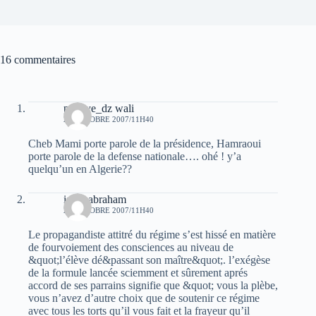
16 commentaires
popeye_dz wali
23 OCTOBRE 2007/11H40
Cheb Mami porte parole de la présidence, Hamraoui
porte parole de la defense nationale…. ohé ! y’a
quelqu’un en Algerie??
isaac abraham
23 OCTOBRE 2007/11H40
Le propagandiste attitré du régime s’est hissé en matière
de fourvoiement des consciences au niveau de
&quot;l’élève dé&passant son maître&quot;. l’exégèse
de la formule lancée sciemment et sûrement aprés
accord de ses parrains signifie que &quot; vous la plèbe,
vous n’avez d’autre choix que de soutenir ce régime
avec tous les torts qu’il vous fait et la frayeur qu’il