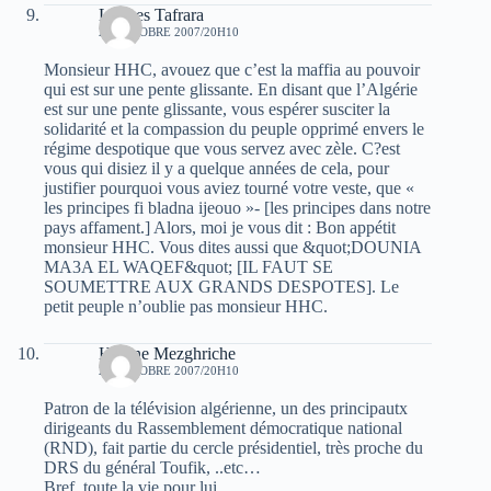
Lounes Tafrara
23 OCTOBRE 2007/20H10
Monsieur HHC, avouez que c’est la maffia au pouvoir
qui est sur une pente glissante. En disant que l’Algérie
est sur une pente glissante, vous espérer susciter la
solidarité et la compassion du peuple opprimé envers le
régime despotique que vous servez avec zèle. C?est
vous qui disiez il y a quelque années de cela, pour
justifier pourquoi vous aviez tourné votre veste, que «
les principes fi bladna ijeouo »- [les principes dans notre
pays affament.] Alors, moi je vous dit : Bon appétit
monsieur HHC. Vous dites aussi que &quot;DOUNIA
MA3A EL WAQEF&quot; [IL FAUT SE
SOUMETTRE AUX GRANDS DESPOTES]. Le
petit peuple n’oublie pas monsieur HHC.
Hocine Mezghriche
23 OCTOBRE 2007/20H10
Patron de la télévision algérienne, un des principautx
dirigeants du Rassemblement démocratique national
(RND), fait partie du cercle présidentiel, très proche du
DRS du général Toufik, ..etc…
Bref, toute la vie pour lui.