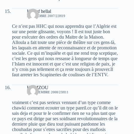
Khelaf hellal
26 OCTOBRE 2007/22H19
Ce n’est pas HHC qui nous apprendra que l’Algérie est
sur une pente glissante, voyons ! Il est tout juste bon
pour exécuter des ordres du Maitre de la Maison.
Alloula a fait toute une piéce de théâtre sur ces gens-là,
les laquais en attente de reconnaissance et de promotion
sociale. Ce qui m’inquiéte et qui me rend trop sceptique,
c’est les gens qui nous ressasse à longueur de temps que
l’Islam est innocent et que c’est une religion de paix, je
n’y crois pas tellement et ça reste toujours à prouver.Il
faut arreter les Scapineries de coulisses de l’ENTV.
HAMZOU
20 NOVEMBRE 2008/23H11
vraiment c’est pas serieux vennant d’un type comme
chawki comment ecouter un type pareil.ce qu’il dit on le
sais deja et pour te le confirmer rien ne va plus tant que
ce pays est dirige par ses soidisant revolutionnaires de la
derniere pluie que dieu tout puissant pardonne les
chouhadas pour s’etres sacrifies pour des mafiosis