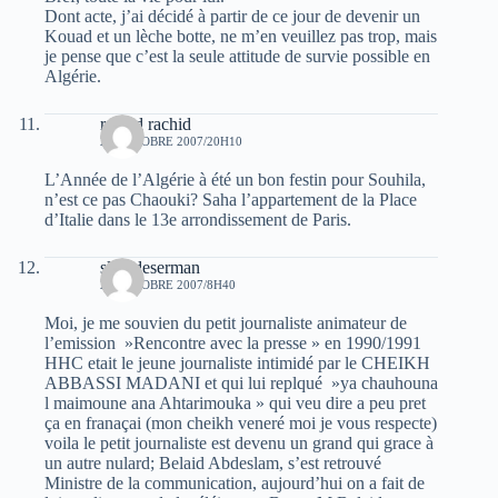
Dont acte, j’ai décidé à partir de ce jour de devenir un
Kouad et un lèche botte, ne m’en veuillez pas trop, mais
je pense que c’est la seule attitude de survie possible en
Algérie.
rachid rachid
23 OCTOBRE 2007/20H10
L’Année de l’Algérie à été un bon festin pour Souhila,
n’est ce pas Chaouki? Saha l’appartement de la Place
d’Italie dans le 13e arrondissement de Paris.
slim deserman
24 OCTOBRE 2007/8H40
Moi, je me souvien du petit journaliste animateur de
l’emission »Rencontre avec la presse » en 1990/1991
HHC etait le jeune journaliste intimidé par le CHEIKH
ABBASSI MADANI et qui lui replqué »ya chauhouna
l maimoune ana Ahtarimouka » qui veu dire a peu pret
ça en franaçai (mon cheikh veneré moi je vous respecte)
voila le petit journaliste est devenu un grand qui grace à
un autre nulard; Belaid Abdeslam, s’est retrouvé
Ministre de la communication, aujourd’hui on a fait de