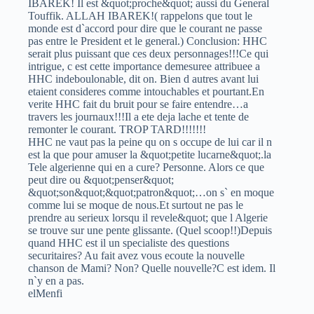
IBAREK! Il est &quot;proche&quot; aussi du General
Touffik. ALLAH IBAREK!( rappelons que tout le
monde est d`accord pour dire que le courant ne passe
pas entre le President et le general.) Conclusion: HHC
serait plus puissant que ces deux personnages!!!Ce qui
intrigue, c est cette importance demesuree attribuee a
HHC indeboulonable, dit on. Bien d autres avant lui
etaient consideres comme intouchables et pourtant.En
verite HHC fait du bruit pour se faire entendre…a
travers les journaux!!!Il a ete deja lache et tente de
remonter le courant. TROP TARD!!!!!!!
HHC ne vaut pas la peine qu on s occupe de lui car il n
est la que pour amuser la &quot;petite lucarne&quot;.la
Tele algerienne qui en a cure? Personne. Alors ce que
peut dire ou &quot;penser&quot;
&quot;son&quot;&quot;patron&quot;…on s` en moque
comme lui se moque de nous.Et surtout ne pas le
prendre au serieux lorsqu il revele&quot; que l Algerie
se trouve sur une pente glissante. (Quel scoop!!)Depuis
quand HHC est il un specialiste des questions
securitaires? Au fait avez vous ecoute la nouvelle
chanson de Mami? Non? Quelle nouvelle?C est idem. Il
n`y en a pas.
elMenfi