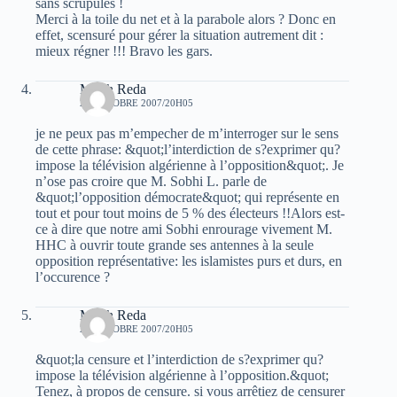
sans scrupules !
Merci à la toile du net et à la parabole alors ? Donc en
effet, scensuré pour gérer la situation autrement dit :
mieux régner !!! Bravo les gars.
Mouh Reda
23 OCTOBRE 2007/20H05
je ne peux pas m’empecher de m’interroger sur le sens
de cette phrase: &quot;l’interdiction de s?exprimer qu?
impose la télévision algérienne à l’opposition&quot;. Je
n’ose pas croire que M. Sobhi L. parle de
&quot;l’opposition démocrate&quot; qui représente en
tout et pour tout moins de 5 % des électeurs !!Alors est-
ce à dire que notre ami Sobhi enrourage vivement M.
HHC à ouvrir toute grande ses antennes à la seule
opposition représentative: les islamistes purs et durs, en
l’occurence ?
Mouh Reda
23 OCTOBRE 2007/20H05
&quot;la censure et l’interdiction de s?exprimer qu?
impose la télévision algérienne à l’opposition.&quot;
Tenez, à propos de censure. si vous arrêtiez de censurer