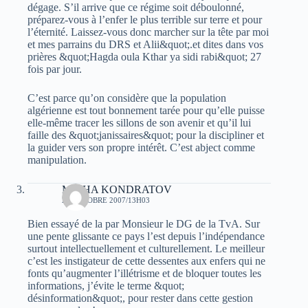
dégage. S’il arrive que ce régime soit déboulonné,
préparez-vous à l’enfer le plus terrible sur terre et pour
l’éternité. Laissez-vous donc marcher sur la tête par moi
et mes parrains du DRS et Alii&quot;.et dites dans vos
prières &quot;Hagda oula Kthar ya sidi rabi&quot; 27
fois par jour.
C’est parce qu’on considère que la population
algérienne est tout bonnement tarée pour qu’elle puisse
elle-même tracer les sillons de son avenir et qu’il lui
faille des &quot;janissaires&quot; pour la discipliner et
la guider vers son propre intérêt. C’est abject comme
manipulation.
MICHA KONDRATOV
23 OCTOBRE 2007/13H03
Bien essayé de la par Monsieur le DG de la TvA. Sur
une pente glissante ce pays l’est depuis l’indépendance
surtout intellectuellement et culturellement. Le meilleur
c’est les instigateur de cette dessentes aux enfers qui ne
fonts qu’augmenter l’illétrisme et de bloquer toutes les
informations, j’évite le terme &quot;
désinformation&quot;, pour rester dans cette gestion